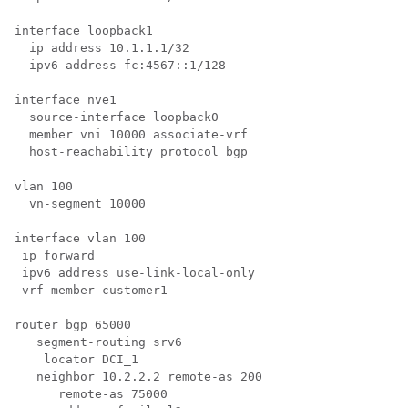
interface loopback1

  ip address 10.1.1.1/32

  ipv6 address fc:4567::1/128

interface nve1

  source-interface loopback0

  member vni 10000 associate-vrf

  host-reachability protocol bgp  

vlan 100

  vn-segment 10000

interface vlan 100

 ip forward

 ipv6 address use-link-local-only

 vrf member customer1

router bgp 65000

   segment-routing srv6

    locator DCI_1

   neighbor 10.2.2.2 remote-as 200

      remote-as 75000
