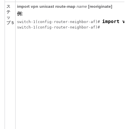
ス
import vpn unicast route-map
name
[reoriginate]
テ
例:
ッ
import vp
switch-1(config-router-neighbor-af)# 
プ 5
switch-1(config-router-neighbor-af)#