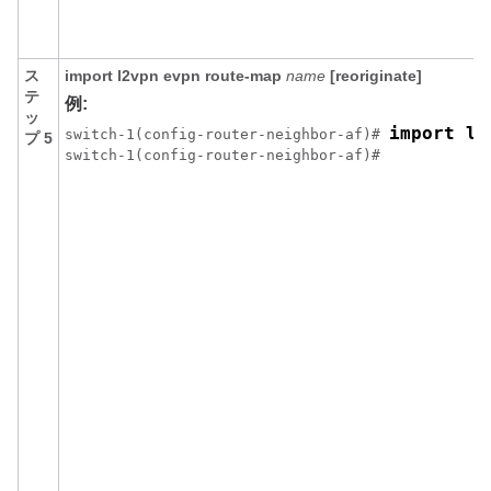
ス
import l2vpn evpn route-map
name
[reoriginate]
テ
例:
ッ
import l2
switch-1(config-router-neighbor-af)# 
プ 5
switch-1(config-router-neighbor-af)#