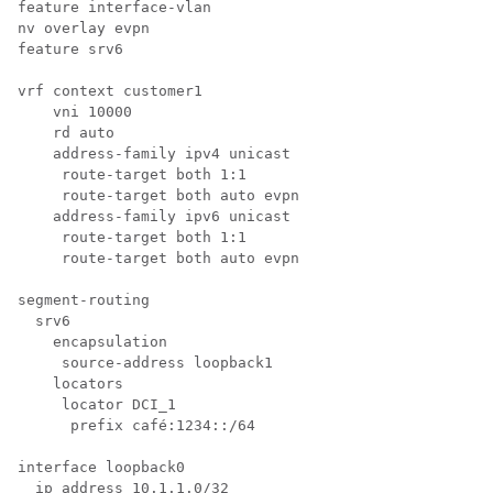
feature interface-vlan

nv overlay evpn

feature srv6

vrf context customer1

    vni 10000

    rd auto

    address-family ipv4 unicast

     route-target both 1:1

     route-target both auto evpn

    address-family ipv6 unicast

     route-target both 1:1

     route-target both auto evpn

segment-routing

  srv6

    encapsulation

     source-address loopback1

    locators

     locator DCI_1

      prefix café:1234::/64

interface loopback0

  ip address 10.1.1.0/32
