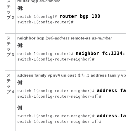
ス
router bgp
as-number
テ
例:
ッ
router bgp 100
switch-1(config)# 
プ 2
switch-1(config-router)#
ス
neighbor bgp
ipv6-address
remote-as
as-number
テ
例:
ッ
neighbor fc:1234::
switch-1(config-router)# 
プ 3
switch-1(config-router-neighbor)# 
ス
address family vpnv4 unicast
または
address family vpnv
テ
例:
ッ
address-fam
switch-1(config-router-neighbor)# 
プ 4
switch-1(config-router-neighbor-af)#
例:
address-fam
switch-1(config-router-neighbor)# 
switch-1(config-router-neighbor-af)#