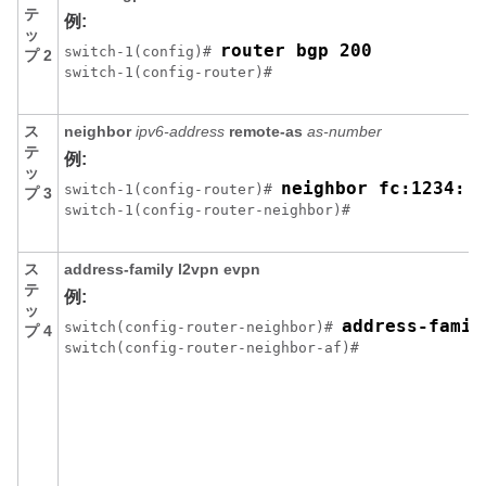
テ
例:
ッ
router bgp 200
switch-1(config)# 
プ 2
switch-1(config-router)#
ス
neighbor
ipv6-address
remote-as
as-number
テ
例:
ッ
neighbor fc:1234::
switch-1(config-router)# 
プ 3
switch-1(config-router-neighbor)# 
ス
address-family l2vpn evpn
テ
例:
ッ
address-famil
switch(config-router-neighbor)# 
プ 4
switch(config-router-neighbor-af)#