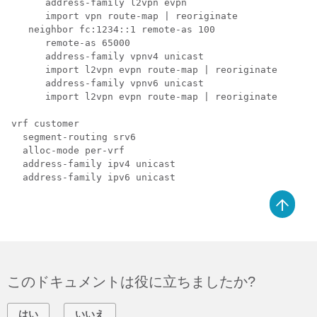
      address-family l2vpn evpn

      import vpn route-map | reoriginate

   neighbor fc:1234::1 remote-as 100

      remote-as 65000

      address-family vpnv4 unicast

      import l2vpn evpn route-map | reoriginate

      address-family vpnv6 unicast

      import l2vpn evpn route-map | reoriginate

vrf customer

  segment-routing srv6

  alloc-mode per-vrf

  address-family ipv4 unicast

このドキュメントは役に立ちましたか?
はい
いいえ