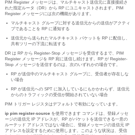
PIM Register メッセージは、マルチキャスト送信元に直接接続さ
れた指定ルータ（DR）から RP にユニキャストされます。PIM
Register メッセージには次の機能があります。
マルチキャスト グループに対する送信元からの送信がアクティ
ブであることを RP に通知する
送信元から送られたマルチキャスト パケットを RP に配信し、
共有ツリーの下流に転送する
DR は RP から Register-Stop メッセージを受信するまで、PIM
Register メッセージを RP 宛に送信し続けます。RP が Register-
Stop メッセージを送信するのは、次のいずれかの場合です。
RP が送信中のマルチキャスト グループに、受信者が存在しな
い場合
RP が送信元への SPT に加入しているにもかかわらず、送信元
からのトラフィックの受信が開始されていない場合
PIM トリガー レジスタはデフォルトで有効になっています。
ip pim register-source
を使用できます コマンドは、登録メッセ
ージの送信元 IP アドレスが、RP がパケットを送信できる一意の
ルーテッド アドレスではない場合に、登録メッセージの送信元 IP
アドレスを設定するために使用します。このような状況は、受信