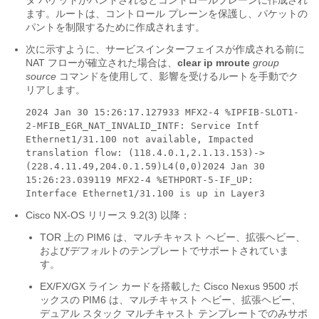
タ パケットがパントされるとコントロールプレーンに作成され
ます。ルートは、コントロール プレーンを保護し、パケットの
パントを制限するために作成されます。
次に示すように、サービスインターフェイスが作成される前に
NAT フローが確立された場合は、
clear ip mroute
group
source
コマンドを使用して、影響を受けるルートを手動でク
リアします。
2024 Jan 30 15:26:17.127933 MFX2-4 %IPFIB-SLOT1-
2-MFIB_EGR_NAT_INVALID_INTF: Service Intf
Ethernet1/31.100 not available, Impacted
translation flow: (118.4.0.1,2.1.13.153)->
(228.4.11.49,204.0.1.59)L4(0,0)
2024 Jan 30
15:26:23.039119 MFX2-4 %ETHPORT-5-IF_UP:
Interface Ethernet1/31.100 is up in Layer3
Cisco NX-OS リリース 9.2(3) 以降：
TOR 上の PIM6 は、マルチキャスト ヘビー、拡張ヘビー、
およびデフォルトのテンプレートでサポートされていま
す。
EX/FX
/GX
ライン カードを搭載した Cisco Nexus 9500 ボ
ックスの PIM6 は、マルチキャスト ヘビー、拡張ヘビー、
デュアル スタック マルチキャスト テンプレートでのみサポ