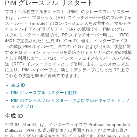
PIM グレースフル リスタート
プロトコル独立マルチキャスト（PIM）のグレースフル リスター
トは、ルート プロセッサ（RP）スイッチオーバー後のマルチキャ
スト ルート（mroute）のコンバージェンスを改善する、マルチキ
ャスト ハイ アベイラビリティ（HA）の拡張です。PIM のグレー
スフル リスタート機能では、RP スイッチオーバー時に、（RFC
4601 で定義された）生成 ID（GenID）値を、インターフェイス
上の隣接 PIM ネイバーで、全ての（*,G）および（S,G）状態に対
する PIM ジョイン メッセージを送信させるトリガーのための機構
として利用します。これは、インターフェイスをリバース パス転
送（RPF）インターフェイスとして使用します。このメカニズム
により、PIM ネイバーでは、新しくアクティブになった RP 上で
これらの状態を即座に再確立できます。
生成 ID
PIM グレースフル リスタート動作
PIM のグレースフル リスタートおよびマルチキャスト トラフ
ィック フロー
生成 ID
生成 ID（GenID）は、インターフェイスで Protocol Independent
Multicast（PIM）転送が開始または再開されるたびに生成し直さ
れる、ランダムに生成された 32 ビット値です。PIM hello メッセ