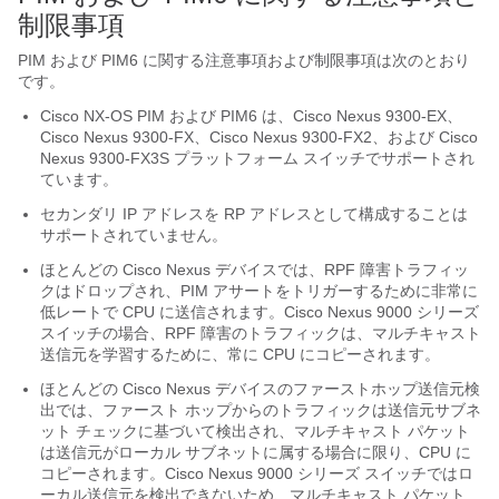
制限事項
PIM および PIM6 に関する注意事項および制限事項は次のとおり
です。
Cisco NX-OS PIM および PIM6 は、Cisco Nexus 9300-EX、
Cisco Nexus 9300-FX、Cisco Nexus 9300-FX2、および Cisco
Nexus 9300-FX3S プラットフォーム スイッチでサポートされ
ています。
セカンダリ IP アドレスを RP アドレスとして構成することは
サポートされていません。
ほとんどの Cisco Nexus デバイスでは、RPF 障害トラフィッ
クはドロップされ、PIM アサートをトリガーするために非常に
低レートで CPU に送信されます。Cisco Nexus 9000 シリーズ
スイッチの場合、RPF 障害のトラフィックは、マルチキャスト
送信元を学習するために、常に CPU にコピーされます。
ほとんどの Cisco Nexus デバイスのファーストホップ送信元検
出では、ファースト ホップからのトラフィックは送信元サブネ
ット チェックに基づいて検出され、マルチキャスト パケット
は送信元がローカル サブネットに属する場合に限り、CPU に
コピーされます。Cisco Nexus 9000 シリーズ スイッチではロ
ーカル送信元を検出できないため、マルチキャスト パケット