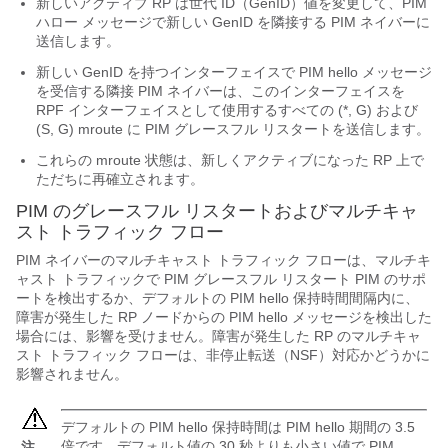
新しいアクティブ RP は世代 ID（GenID）値を変更して、PIM
ハロー メッセージで新しい GenID を隣接する PIM ネイバーに
送信します。
新しい GenID を持つインターフェイスで PIM hello メッセージ
を受信する隣接 PIM ネイバーは、このインターフェイスを
RPF インターフェイスとして使用するすべての (*, G) および
(S, G) mroute に PIM グレースフル リスタートを送信します。
これらの mroute 状態は、新しくアクティブになった RP 上で
ただちに再確立されます。
PIM のグレースフル リスタートおよびマルチキャ
スト トラフィック フロー
PIM ネイバーのマルチキャスト トラフィック フローは、マルチキ
ャスト トラフィックで PIM グレースフル リスタート PIM のサポ
ートを検出するか、デフォルトの PIM hello 保持時間間隔内に、
障害が発生した RP ノードからの PIM hello メッセージを検出した
場合には、影響を受けません。障害が発生した RP のマルチキャ
スト トラフィック フローは、非停止転送（NSF）対応かどうかに
影響されません。
デフォルトの PIM hello 保持時間は PIM hello 期間の 3.5
倍です。デフォルト値の 30 秒よりも小さい値で PIM
注