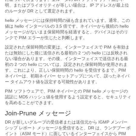
明、またはプライオリティが等しい場合は、IP アドレスが最上位
のルータが DR として選定されます。
hello メッセージには保持時間の値も含まれています。通常、この
値は hello インターバルの 3.5 倍です。ネイバーから後続の hello
メッセージがないまま保留時間を経過すると、デバイスはそのリ
ンクで PIM エラーが生じたと判断します。
設定された保留時間の変更は、インターフェイスで PIM を有効ま
たは無効にした後に送信される最初の 2 つの hello には反映され
ない場合があります。その後、インターフェイスで送信される最
初の 2 つの hello については、設定された保留時間が使用されま
す。これにより、正しい保留時間の hello を受信するまで、PIM
ネイバーは、初期ネイバー セットアップについて、誤ったネイバ
ー タイムアウト値を設定する可能性があります。
PIM ソフトウェアで、PIM ネイバーとの PIM hello メッセージの
認証に MD5 ハッシュ値を使用するよう設定すると、セキュリティ
を高めることができます。
Join-Prune メッセージ
DR が新しいグループの受信者または送信元から IGMP メンバー
シップ レポート メッセージを受信すると、DR は、ランデブー ポ
イント（ASM モード）に面しているインターフェイスから PIM