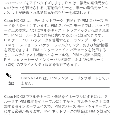
ンバーシップをアドバタイズします。PIM は、複数の送信元から
のパケットが転送される共有配信ツリーと、単一の送信元からの
パケットが転送される送信元配信ツリーを構築します。
Cisco NX-OS
は、IPv4 ネットワーク（PIM）で PIM スパース モ
ードをサポートしています。PIM スパース モードでは、ネットワ
ーク上の要求元だけにマルチキャスト トラフィックが伝送されま
す。PIM は、ルータ上で同時に実行するように設定できます。
PIM グローバル パラメータを使用すると、ランデブー ポイント
（RP）、メッセージ パケット フィルタリング、および統計情報
を設定できます。PIM インターフェイス パラメータを使用する
と、マルチキャスト機能のイネーブル化、PIM の境界の識別、
PIM hello メッセージ インターバルの設定、および代表ルータ
（DR）のプライオリティ設定を実行できます。
Cisco NX-OS
は、PIM デンス モードをサポートしてい
ません。
（注）
Cisco NX-OS
でマルチキャスト機能をイネーブルにするには、各
ルータで PIM 機能をイネーブルにしてから、マルチキャストに参
加する各インターフェイスで、PIM スパース モードをイネーブル
にする必要があります。IPv4 ネットワークの場合は PIM を設定で