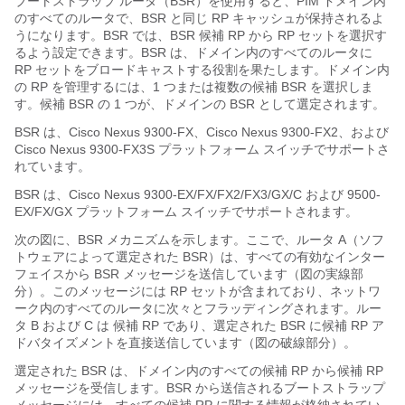
ブートストラップ ルータ（BSR）を使用すると、PIM ドメイン内
のすべてのルータで、BSR と同じ RP キャッシュが保持されるよ
うになります。BSR では、BSR 候補 RP から RP セットを選択す
るよう設定できます。BSR は、ドメイン内のすべてのルータに
RP セットをブロードキャストする役割を果たします。ドメイン内
の RP を管理するには、1 つまたは複数の候補 BSR を選択しま
す。候補 BSR の 1 つが、ドメインの BSR として選定されます。
BSR は、Cisco Nexus 9300-FX、Cisco Nexus 9300-FX2、および
Cisco Nexus 9300-FX3S プラットフォーム スイッチでサポートさ
れています。
BSR は、Cisco Nexus 9300-EX/FX/FX2/FX3/GX/C および 9500-
EX/FX/GX プラットフォーム スイッチでサポートされます。
次の図に、BSR メカニズムを示します。ここで、ルータ A（ソフ
トウェアによって選定された BSR）は、すべての有効なインター
フェイスから BSR メッセージを送信しています（図の実線部
分）。このメッセージには RP セットが含まれており、ネットワ
ーク内のすべてのルータに次々とフラッディングされます。ルー
タ B および C は 候補 RP であり、選定された BSR に候補 RP ア
ドバタイズメントを直接送信しています（図の破線部分）。
選定された BSR は、ドメイン内のすべての候補 RP から候補 RP
メッセージを受信します。BSR から送信されるブートストラップ