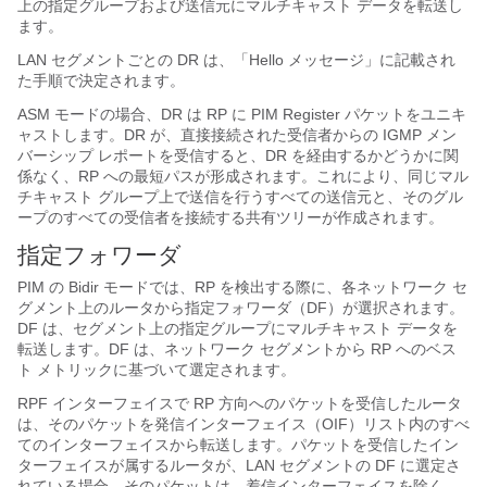
上の指定グループおよび送信元にマルチキャスト データを転送し
ます。
LAN セグメントごとの DR は、「Hello メッセージ」に記載され
た手順で決定されます。
ASM モードの場合、DR は RP に PIM Register パケットをユニキ
ャストします。DR が、直接接続された受信者からの IGMP メン
バーシップ レポートを受信すると、DR を経由するかどうかに関
係なく、RP への最短パスが形成されます。これにより、同じマル
チキャスト グループ上で送信を行うすべての送信元と、そのグル
ープのすべての受信者を接続する共有ツリーが作成されます。
指定フォワーダ
PIM の Bidir モードでは、RP を検出する際に、各ネットワーク セ
グメント上のルータから指定フォワーダ（DF）が選択されます。
DF は、セグメント上の指定グループにマルチキャスト データを
転送します。DF は、ネットワーク セグメントから RP へのベス
ト メトリックに基づいて選定されます。
RPF インターフェイスで RP 方向へのパケットを受信したルータ
は、そのパケットを発信インターフェイス（OIF）リスト内のすべ
てのインターフェイスから転送します。パケットを受信したイン
ターフェイスが属するルータが、LAN セグメントの DF に選定さ
れている場合、そのパケットは、着信インターフェイスを除く