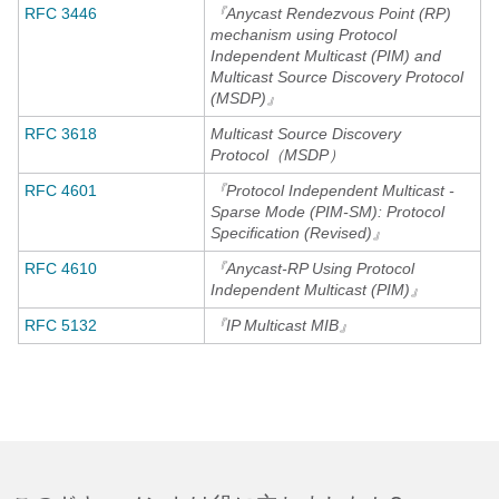
RFC 3446
『Anycast Rendezvous Point (RP)
mechanism using Protocol
Independent Multicast (PIM) and
Multicast Source Discovery Protocol
(MSDP)』
RFC 3618
Multicast Source Discovery
Protocol（MSDP）
RFC 4601
『Protocol Independent Multicast -
Sparse Mode (PIM-SM): Protocol
Specification (Revised)』
RFC 4610
『Anycast-RP Using Protocol
Independent Multicast (PIM)』
RFC 5132
『IP Multicast MIB』