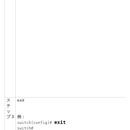
ス
exit
テ
ッ
プ 3
例：
exit
switch(config)# 
switch#