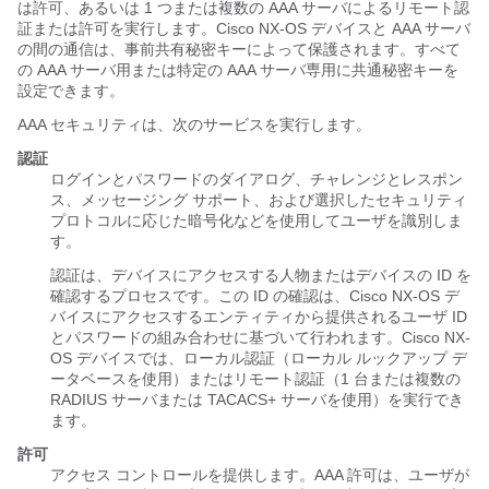
は許可、あるいは 1 つまたは複数の AAA サーバによるリモート認
証または許可を実行します。Cisco NX-OS デバイスと AAA サーバ
の間の通信は、事前共有秘密キーによって保護されます。すべて
の AAA サーバ用または特定の AAA サーバ専用に共通秘密キーを
設定できます。
AAA セキュリティは、次のサービスを実行します。
認証
ログインとパスワードのダイアログ、チャレンジとレスポン
ス、メッセージング サポート、および選択したセキュリティ
プロトコルに応じた暗号化などを使用してユーザを識別しま
す。
認証は、デバイスにアクセスする人物またはデバイスの ID を
確認するプロセスです。この ID の確認は、Cisco NX-OS デ
バイスにアクセスするエンティティから提供されるユーザ ID
とパスワードの組み合わせに基づいて行われます。Cisco NX-
OS デバイスでは、ローカル認証（ローカル ルックアップ デ
ータベースを使用）またはリモート認証（1 台または複数の
RADIUS サーバまたは TACACS+ サーバを使用）を実行でき
ます。
許可
アクセス コントロールを提供します。AAA 許可は、ユーザが