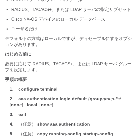
RADIUS、TACACS+、または LDAP サーバの指定サブセット
Cisco NX-OS
デバイスのローカル データベース
ユーザ名だけ
デフォルトの方式はローカルです
が、ディセーブルにするオプシ
ョンがあります
。
はじめる前に
必要に応じて RADIUS、TACACS+、または LDAP サーバ グルー
プを設定します。
手順の概要
1.
configure terminal
2.
aaa authentication login default
{
group
group-list
[
none
] |
local
|
none
}
3.
exit
4.
（任意）
show aaa authentication
5.
（任意）
copy running-config startup-config