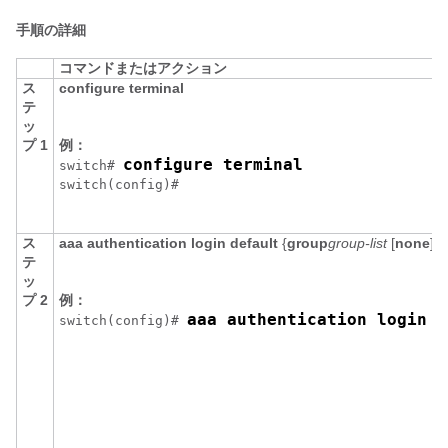
手順の詳細
コマンドまたはアクション
ス
configure terminal
テ
ッ
プ 1
例：
configure terminal
switch# 
switch(config)#
ス
aaa authentication login default
{
group
group-list
[
none
] |
テ
ッ
プ 2
例：
aaa authentication login d
switch(config)# 