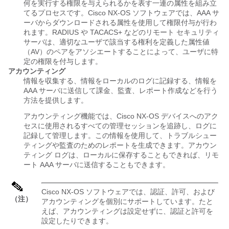
何を実行する権限を与えられるかを表す一連の属性を組み立
てるプロセスです。Cisco NX-OS ソフトウェアでは、AAA サ
ーバからダウンロードされる属性を使用して権限付与が行わ
れます。RADIUS や TACACS+ などのリモート セキュリティ
サーバは、適切なユーザで該当する権利を定義した属性値
（AV）のペアをアソシエートすることによって、ユーザに特
定の権限を付与します。
アカウンティング
情報を収集する、情報をローカルのログに記録する、情報を
AAA サーバに送信して課金、監査、レポート作成などを行う
方法を提供します。
アカウンティング機能では、Cisco NX-OS デバイスへのアク
セスに使用されるすべての管理セッションを追跡し、ログに
記録して管理します。この情報を使用して、トラブルシュー
ティングや監査のためのレポートを生成できます。アカウン
ティング ログは、ローカルに保存することもできれば、リモ
ート AAA サーバに送信することもできます。
Cisco NX-OS ソフトウェアでは、認証、許可、および
（注）
アカウンティングを個別にサポートしています。たと
えば、アカウンティングは設定せずに、認証と許可を
設定したりできます。