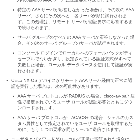
ープ内の最初の AAA サーバに認証要求を送信します。
特定の AAA サーバが応答しなかった場合は、その次の AAA
サーバ、さらにその次へと、各サーバが順に試行されま
す。この処理は、リモート サーバが認証要求に応答するま
で続けられます。
サーバ グループのすべての AAA サーバが応答しなかった場
合、その次のサーバ グループのサーバが試行されます。
コンソール ログインでローカルへのフォールバックがディ
セーブルでないかぎり、設定されている認証方式がすべて
失敗した場合、ローカル データベースを使用して認証が実
行されます。
Cisco NX-OS
デバイスがリモート AAA サーバ経由で正常に認
証を実行した場合は、次の可能性があります。
AAA サーバ プロトコルが RADIUS の場合、cisco-av-pair 属
性で指定されているユーザ ロールが認証応答とともにダウ
ンロードされます。
AAA サーバ プロトコルが TACACS+ の場合、シェルのカス
タム属性として指定されているユーザ ロールを取得するた
めに、もう 1 つの要求が同じサーバに送信されます。
ユーザ名とパスワードがローカルで正常に認証された場合は、