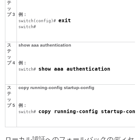
テ
ッ
プ 3
例：
exit
switch(config)# 
switch#
ス
show aaa authentication
テ
ッ
プ 4
例：
show aaa authentication
switch# 
ス
copy running-config startup-config
テ
ッ
プ 5
例：
copy running-config startup-conf
switch# 
ローカル認証へのフォールバックのディセ