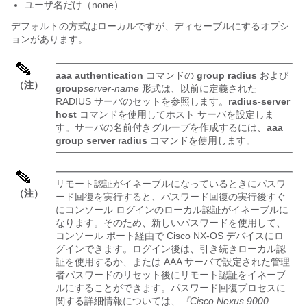
ユーザ名だけ（
none
）
デフォルトの方式はローカルです
が、ディセーブルにするオプシ
ョンがあります
。
aaa authentication
コマンドの
group radius
および
（注）
group
server-name
形式は、以前に定義された
RADIUS サーバのセットを参照します。
radius-server
host
コマンドを使用してホスト サーバを設定しま
す。サーバの名前付きグループを作成するには、
aaa
group server radius
コマンドを使用します。
リモート認証がイネーブルになっているときにパスワ
（注）
ード回復を実行すると、パスワード回復の実行後すぐ
にコンソール ログインのローカル認証がイネーブルに
なります。そのため、新しいパスワードを使用して、
コンソール ポート経由で
Cisco NX-OS
デバイスにロ
グインできます。ログイン後は、引き続きローカル認
証を使用するか、または AAA サーバで設定された管理
者パスワードのリセット後にリモート認証をイネーブ
ルにすることができます。パスワード回復プロセスに
関する詳細情報については、
『Cisco Nexus 9000