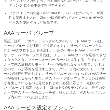
ファブリック内のすべての
Cisco NX-OS
デバイスのアカウン
ティング ログを中央で管理できます。
ファブリック内の各
Cisco NX-OS
デバイスについてユーザ属
性を管理する方が、
Cisco NX-OS
デバイスのローカル データ
ベースを使用するより簡単です。
AAA サーバ グループ
認証、許可、アカウンティングのためのリモート AAA サーバは、
サーバ グループを使用して指定できます。サーバ グループとは、
同じ AAA プロトコルを実装した一連のリモート AAA サーバで
す。サーバ グループの目的は、リモート AAA サーバが応答できな
くなったときにフェールオーバー サーバを提供することです。グ
ループ内の最初のリモート サーバが応答しなかった場合、いずれ
かのサーバが応答を送信するまで、グループ内の次のリモート サ
ーバで試行が行われます。サーバ グループ内のすべての AAA サー
バが応答しなかった場合、そのサーバ グループ オプションは障害
が発生しているものと見なされます。必要に応じて、複数のサー
バ グループを指定できます。
Cisco NX-OS
デバイスは、最初のグ
ループ内のサーバからエラーを受け取った場合、次のサーバ グル
ープ内のサーバで試行します。
AAA サービス設定オプション