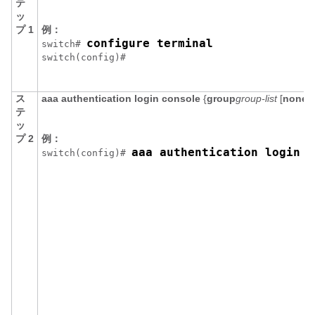
テ
ッ
プ 1
例：
configure terminal
switch# 
switch(config)#
ス
aaa authentication login console
{
group
group-list
[
none
] 
テ
ッ
プ 2
例：
aaa authentication login c
switch(config)# 