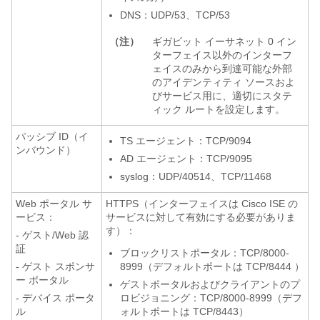
DNS：UDP/53、TCP/53
（注）
ギガビット イーサネット 0 イン
ターフェイス以外のインターフ
ェイスのみから到達可能な外部
のアイデンティティ ソースおよ
びサービス用に、適切にスタテ
ィック ルートを設定します。
パッシブ ID（イ
TS エージェント：TCP/9094
ンバウンド）
AD エージェント：TCP/9095
syslog：UDP/40514、TCP/11468
Web ポータル サ
HTTPS（インターフェイスは Cisco ISE の
ービス：
サービスに対して有効にする必要がありま
す）：
- ゲスト/Web 認
証
ブロックリスト
ポータル：TCP/8000-
- ゲスト スポンサ
8999（デフォルトポートは TCP/8444 ）
ー ポータル
ゲストポータルおよびクライアントのプ
- デバイス ポータ
ロビジョニング：TCP/8000-8999（デフ
ル
ォルトポートは TCP/8443）