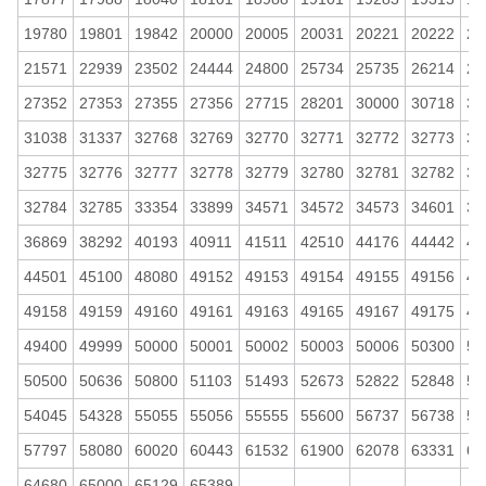
19780
19801
19842
20000
20005
20031
20221
20222
20
21571
22939
23502
24444
24800
25734
25735
26214
27
27352
27353
27355
27356
27715
28201
30000
30718
30
31038
31337
32768
32769
32770
32771
32772
32773
32
32775
32776
32777
32778
32779
32780
32781
32782
32
32784
32785
33354
33899
34571
34572
34573
34601
35
36869
38292
40193
40911
41511
42510
44176
44442
44
44501
45100
48080
49152
49153
49154
49155
49156
49
49158
49159
49160
49161
49163
49165
49167
49175
49
49400
49999
50000
50001
50002
50003
50006
50300
50
50500
50636
50800
51103
51493
52673
52822
52848
52
54045
54328
55055
55056
55555
55600
56737
56738
57
57797
58080
60020
60443
61532
61900
62078
63331
64
64680
65000
65129
65389