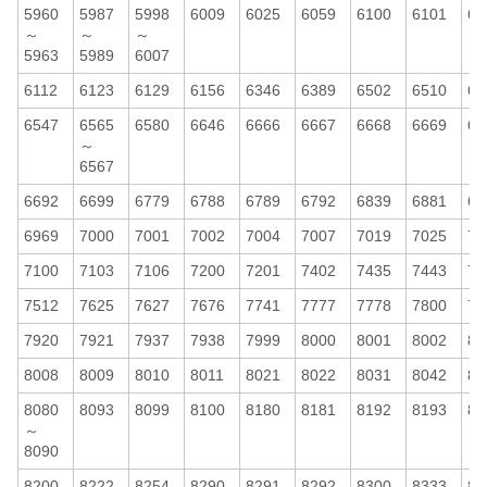
5960
5987
5998
6009
6025
6059
6100
6101
61
～
～
～
5963
5989
6007
6112
6123
6129
6156
6346
6389
6502
6510
65
6547
6565
6580
6646
6666
6667
6668
6669
66
～
6567
6692
6699
6779
6788
6789
6792
6839
6881
69
6969
7000
7001
7002
7004
7007
7019
7025
70
7100
7103
7106
7200
7201
7402
7435
7443
74
7512
7625
7627
7676
7741
7777
7778
7800
79
7920
7921
7937
7938
7999
8000
8001
8002
80
8008
8009
8010
8011
8021
8022
8031
8042
80
8080
8093
8099
8100
8180
8181
8192
8193
81
～
8090
8200
8222
8254
8290
8291
8292
8300
8333
83