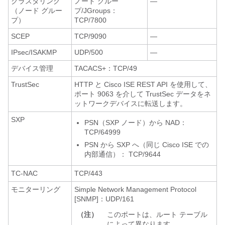
クラスタリング
ノード グルー
—
（ノード グルー
プ/JGroups：
プ）
TCP/7800
SCEP
TCP/9090
—
IPsec/ISAKMP
UDP/500
—
デバイス管理
TACACS+：TCP/49
TrustSec
HTTP と Cisco ISE REST API を使用して、
ポート 9063 を介して TrustSec データをネ
ットワークデバイスに転送します。
SXP
PSN（SXP ノード）から NAD：
TCP/64999
PSN から SXP へ（同じ Cisco ISE での
内部通信）：
TCP/9644
TC-NAC
TCP/443
モニターリング
Simple Network Management Protocol
[SNMP]：UDP/161
（注）
このポートは、ルート テーブル
によって異なります。