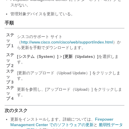
スがない。
管理対象デバイスを更新している。
手順
ステ
シスコのサポート サイト
ッ
（
http://www.cisco.com/cisco/web/support/index.html
）か
プ 1
ら更新を手動でダウンロードします。
ステ
[システム（System）]
>
[更新（Updates）]
を選択しま
ッ
す。
プ 2
ステ
[更新のアップロード（Upload Update）]
をクリックしま
ッ
す。
プ 3
ステ
更新を参照し、[アップロード（Upload）]
をクリックしま
ッ
す。
プ 4
次のタスク
更新をインストールします。詳細については、
Firepower
Management Center でのソフトウェアの更新
と
脆弱性データ