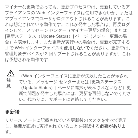
マイナーな更新であっても、更新プロセス中は、更新しているア
プライアンスの Web インターフェイスは使用できないか、または
アプライアンスでユーザがログアウトされることがあります。こ
れは想定されている動作です。これが発生した場合は、再度ログ
インして、メッセージ センター（マイナー更新の場合）または
[更新ステータス（Update Status）] ページ（メジャー更新の場
合）を表示します。まだ更新が実行中の場合は、更新が完了する
まで Web インターフェイスを使用
しないで
ください。更新中は、
管理対象デバイスが 2 回リブートされることがありますが、これ
は予想される動作です。
（Web インターフェイスに更新が失敗したことが示され
注
ている、メッセージ センターまたは [更新ステータス
意
（Update Status）] ページに進捗が表示されないなど）更
新で問題が発生した場合には、更新を再開
しない
でくださ
い。代わりに、サポートに連絡してください。
更新後
リリース ノートに記載されている更新後のタスクをすべて完了
し、展開が正常に実行されていることを確認する
必要がありま
す
。