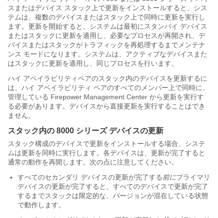
スまたはデバイス スタック上で更新をインストールすると、シス
テムは、複数のデバイスまたはスタック上で同時に更新を実行し
ます。更新を開始すると、システムは最初に
スタンバイ
デバイス
またはスタックに更新を適用し、必要なプロセスが再開され、デ
バイスまたはスタックがトラフィックを再処理するまでメンテナ
ンス モードになります。システムは、アクティブなデバイスまた
はスタックに更新を適用し、同じプロセスを行います。
ハイ アベイラビリティペアのスタック内のデバイスを更新するに
は、ハイ アベイラビリティ ペアのすべてのメンバー上で同時に、
管理している
Firepower Management Center
から更新を実行す
る必要があります。デバイスから直接更新を実行することはでき
ません。
スタック内の
8000 シリーズ
デバイスの更新
スタック構成のデバイスで更新をインストールする場合、システ
ムは更新を同時に実行します。各デバイスは、更新が完了すると
通常の動作を再開します。次の点に注意してください。
すべてのセカンダリ デバイスの更新が完了する
前に
プライマリ
デバイスの更新が完了すると、すべてのデバイスで更新が完了
するまでスタックは限定的な、バージョンが混在している状態
で動作します。