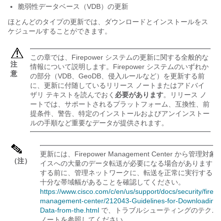
脆弱性データベース（VDB）の更新
ほとんどのタイプの更新では、ダウンロードとインストールをス
ケジュールすることができます。
この章では、Firepower システムの更新に関する全般的な
注
情報について説明します。Firepower システムのいずれか
意
の部分（VDB、GeoDB、侵入ルールなど）を更新する前
に、更新に付随しているリリース ノートまたはアドバイ
ザリ テキストを読んでおく
必要があります
。リリース ノ
ートでは、サポートされるプラットフォーム、互換性、前
提条件、警告、特定のインストールおよびアンインストー
ルの手順など重要なデータが提供されます。
更新には、
Firepower Management Center
から管理対象
（注）
イスへの大量のデータ転送が必要になる場合があります。
する前に、管理ネットワークに、転送を正常に実行するた
十分な帯域幅があることを確認してください。
https://www.cisco.com/c/en/us/support/docs/security/firep
management-center/212043-Guidelines-for-Downloading-
Data-from-the.html
で、トラブルシューティングのテクニ
ノートを参照してください。