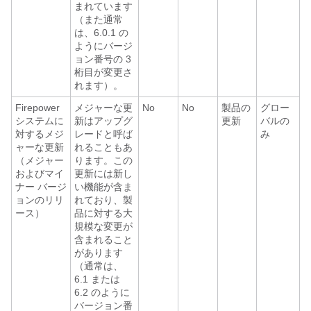
まれています
（また通常
は、6.0.1 の
ようにバージ
ョン番号の 3
桁目が変更さ
れます）。
Firepower
メジャーな更
No
No
製品の
グロー
システムに
新はアップグ
更新
バルの
対するメジ
レードと呼ば
み
ャーな更新
れることもあ
（メジャー
ります。この
およびマイ
更新には新し
ナー バージ
い機能が含ま
ョンのリリ
れており、製
ース）
品に対する大
規模な変更が
含まれること
があります
（通常は、
6.1 または
6.2 のように
バージョン番