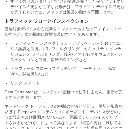
すべてのセカンダリ デバイスの更新が完了した
後で
プライマリ
デバイスの更新が完了した場合は、プライマリ デバイスで更新
が完了したときに、スタックは通常の動作を再開します。
トラフィック フローとインスペクション
管理対象デバイスから更新をインストールまたはアンインストー
ルすると、次の機能に影響を及ぼすことがあります。
トラフィック インスペクション（アプリケーションおよびユー
ザの認識と制御、URL フィルタリング、セキュリティ インテ
リジェンス フィルタリング、侵入/ファイル/マルウェアのイン
スペクションと制御、接続のロギングなど）
トラフィック フロー（スイッチング、ルーティング、NAT、
VPN、関連機能など）
リンク ステート
Data Correlator は、システムの更新中は動作しません。更新が完
了すると再開します。
ネットワーク トラフィックの中断の方法と期間は、更新が影響を
及ぼす Firepower システムのコンポーネント、デバイスがどのよ
うに設定および展開されているか、更新によりデバイスがリブー
トされるかどうか、によって異なります。特定の更新に対してネ
ットワーク トラフィックがいつ、どのように影響を受けるかにつ