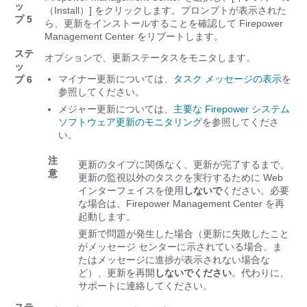
ッ
（Install）]
をクリックします。プロンプトが表示された
プ 5
ら、更新をインストールすることを確認して
Firepower
Management Center
をリブートします。
ステ
オプションで、更新ステータスをモニタします。
ッ
マイナー更新については、
タスク メッセージの表示
を
プ 6
参照してください。
メジャー更新については、
主要な Firepower システム
ソフトウェア更新のモニタリング
を参照してくださ
い。
注
更新のタイプに関係なく、更新が完了するまで、
意
更新の監視以外のタスクを実行するために Web
インターフェイスを使用
しないで
ください。必要
な場合は、
Firepower Management Center
を再
起動します。
更新で問題が発生した場合（更新に失敗したこと
がメッセージ センターに示されている場合、ま
たはメッセージに進捗が表示されない場合な
ど）、更新を再開
しないでください
。代わりに、
サポートに連絡してください。
ステ