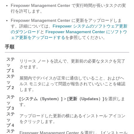
Firepower Management Center
で実行時間が長いタスクの実
行を許可します。
Firepower Management Center
に更新をアップロードしま
す。詳細については、
Firepower システムのソフトウェア更新
のダウンロード
と
Firepower Management Center にソフトウ
ェア更新をアップロードする
を参照してください。
手順
ステ
リリース ノートを読んで、更新前の必要なタスクを完了
ッ
させます。
プ 1
ステ
展開内でデバイスが正常に通信していること、およびヘ
ッ
ルス モニタによって問題が報告されていないことを確認
プ 2
します。
ステ
[システム（System）]
>
[更新（Updates）]
を選択しま
ッ
す。
プ 3
ステ
アップロードした更新の横にあるインストール アイコン
ッ
をクリックします。
プ 4
ステ
Firepower Management Center
を選択し、[インストール