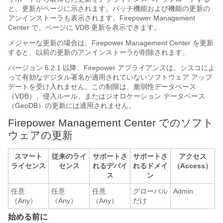
と、更新がページに示されます。パッチ機能および機能の更新の
アンインストーラも表示されます。
Firepower Management
Center
で、ページに VDB 更新を表示できます。
メジャーな更新の場合は、
Firepower Management Center
を更新
すると、以前の更新のアンインストーラが削除されます。
バージョン 6.2.1 以降、Firepower アプライアンスは、シスコによ
って有効なデジタル署名が適用されていないソフトウェア アップ
デートを受け入れません。この制限は、脆弱性データベース
（VDB）、侵入ルール、またはジオロケーション データベース
（GeoDB）の更新には適用されません。
Firepower Management Center
でのソフト
ウェアの更新
スマート
従来のライ
サポートさ
サポートさ
アクセス
ライセンス
センス
れるデバイ
れるドメイ
（Access）
ス
ン
任意
任意
任意
グローバル
Admin
（Any）
（Any）
（Any）
だけ
始める前に