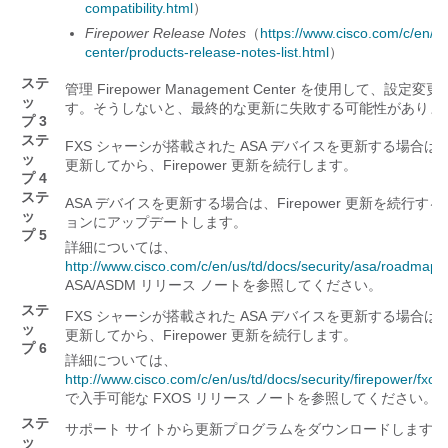
compatibility.html
）
Firepower Release Notes
（
https://www.cisco.com/c/en/us
center/products-release-notes-list.html
）
ステ
管理
Firepower Management Center
を使用して、設定変更
ッ
す。そうしないと、最終的な更新に失敗する可能性がありま
プ 3
ステ
FXS シャーシが搭載された ASA デバイスを更新する場合は、
ッ
更新してから、Firepower 更新を続行します。
プ 4
ステ
ASA デバイスを更新する場合は、Firepower 更新を続行する前
ッ
ョンにアップデートします。
プ 5
詳細については、
http://www.cisco.com/c/en/us/td/docs/security/asa/roadmap
ASA/ASDM リリース ノートを参照してください。
ステ
FXS シャーシが搭載された ASA デバイスを更新する場合は、
ッ
更新してから、Firepower 更新を続行します。
プ 6
詳細については、
http://www.cisco.com/c/en/us/td/docs/security/firepower/fx
で入手可能な FXOS リリース ノートを参照してください。
ステ
サポート サイトから更新プログラムをダウンロードします。
ッ