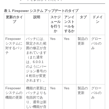
表 1.
Firepower システム アップデートのタイプ
更新のタイ
説明
スケジ
アンイ
タブ
ドメイ
プ
ュール
ンスト
ン
を行う
ールを
か
するか
Firepower
パッチには、
Yes
Yes
製品の
グロー
システムに
限定された範
更新
バルの
対するパッ
囲の修正が含
み
チ
まれています
（また通常
は、6.0.0.1
のようにバー
ジョン番号の
4 桁目が変更
されます）。
Firepower
機能の更新は
Yes
Yes
製品の
グロー
システムの
パッチよりも
更新
バルの
機能の更新
包括的であ
み
り、通常は新
しい機能が含