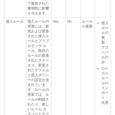
て報告された
脆弱性に影響
を与えます。
侵入ルール
侵入ルールの
Yes
No
ルール
侵入
更新には、新
の更新
ルー
規および更新
ルの
された侵入ル
更
ールとプリプ
新：
ロセッサ ル
グロ
ール、既存の
ーバ
ルールの変更
ルの
されたステー
み
タス、変更さ
ロー
れたデフォル
カル
ト侵入ポリシ
ルー
ーの設定が含
ルの
まれていま
イン
す。ルールの
ポー
更新では、ル
ト：
ールが削除さ
任意
れたり、新し
いルール カ
テゴリとデフ