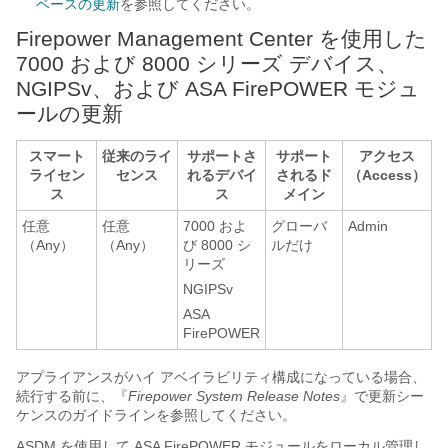
ベースの更新
を参照してください。
Firepower Management Center
を使用した
7000 および 8000 シリーズ
デバイス、
NGIPSv
、および
ASA FirePOWER
モジュ
ールの更新
スマート
従来のライ
サポートさ
サポート
アクセス
ライセン
センス
れるデバイ
されるド
（Access）
ス
ス
メイン
任意
任意
7000 およ
グローバ
Admin
（Any）
（Any）
び 8000 シ
ルだけ
リーズ
NGIPSv
ASA
FirePOWER
アプライアンスがハイ アベイラビリティ構成になっている場合、
続行する前に、『
Firepower System Release Notes
』で更新シー
ケンスのガイドラインを参照してください。
ASDM を使用して
ASA FirePOWER
モジュールをローカル管理し