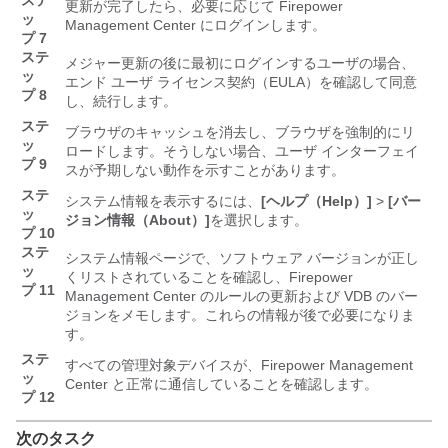
更新が完了したら、必要に応じて
Firepower
ッ
Management Center
にログインします。
プ 7
ステ
メジャー更新の後に最初にログインするユーザの場合、
ッ
エンド ユーザ ライセンス契約（EULA）を確認して同意
プ 8
し、続行します。
ステ
ブラウザのキャッシュを消去し、ブラウザを強制的にリ
ッ
ロードします。そうしない場合、ユーザ インターフェイ
プ 9
スが予期しない動作を示すことがあります。
ステ
システム情報を表示するには、
[ヘルプ（Help）]
>
[バー
ッ
ジョン情報（About）]
を選択します。
プ 10
ステ
システム情報ページで、ソフトウェア バージョンが正し
ッ
くリストされていることを確認し、
Firepower
プ 11
Management Center
のルールの更新および VDB のバー
ジョンをメモします。これらの情報が後で必要になりま
す。
ステ
すべての管理対象デバイスが、
Firepower Management
ッ
Center
と正常に通信していることを確認します。
プ 12
次のタスク