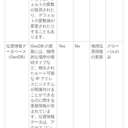
ォルトの変数
が提供された
り、デフォル
トの変数値が
変更されたり
することもあ
ります。
位置情報デ
GeoDB の更
Yes
No
地理位
グロー
ータベース
新には、物理
置情報
バルの
（GeoDB）
的な場所や接
の更新
み
続タイプな
ど、検出され
たルート可能
な IP アドレ
スにシステム
が関連付ける
ことができる
ものに関する
更新情報が含
まれていま
す。位置情報
データは、ア
クセス コン