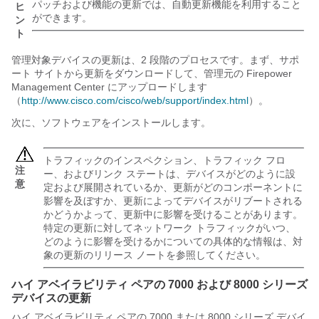
パッチおよび機能の更新では、自動更新機能を利用すること
ヒ
ができます。
ン
ト
管理対象デバイスの更新は、2 段階のプロセスです。まず、サポ
ート サイトから更新をダウンロードして、管理元の
Firepower
Management Center
にアップロードします
（
http://www.cisco.com/cisco/web/support/index.html
）。
次に、ソフトウェアをインストールします。
トラフィックのインスペクション、トラフィック フロ
注
ー、およびリンク ステートは、デバイスがどのように設
意
定および展開されているか、更新がどのコンポーネントに
影響を及ぼすか、更新によってデバイスがリブートされる
かどうかよって、更新中に影響を受けることがあります。
特定の更新に対してネットワーク トラフィックがいつ、
どのように影響を受けるかについての具体的な情報は、対
象の更新のリリース ノートを参照してください。
ハイ アベイラビリティ ペアの
7000 および 8000 シリーズ
デバイスの更新
ハイ アベイラビリティ ペアの
7000 または 8000 シリーズ
デバイ