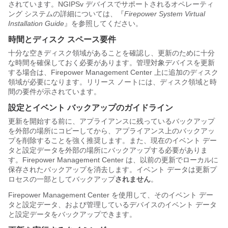
されています。
NGIPSv
デバイスでサポートされるオペレーティ
ング システムの詳細については、『
Firepower System Virtual
Installation Guide
』を参照してください。
時間とディスク スペース要件
十分な空きディスク領域があることを確認し、更新のために十分
な時間を確保しておく必要があります。管理対象デバイスを更新
する場合は、
Firepower Management Center
上に追加のディスク
領域が必要になります。リリース ノートには、ディスク領域と時
間の要件が示されています。
設定とイベント バックアップのガイドライン
更新を開始する前に、アプライアンスに残っているバックアップ
を外部の場所にコピーしてから、アプライアンス上のバックアッ
プを削除することを強く推奨します。また、現在のイベント デー
タと設定データを外部の場所にバックアップする必要がありま
す。
Firepower Management Center
は、以前の更新でローカルに
保存されたバックアップを消去します。イベント データは更新プ
ロセスの一部としてバックアップ
されません
。
Firepower Management Center
を使用して、そのイベント デー
タと設定データ、および管理しているデバイスのイベント データ
と設定データをバックアップできます。