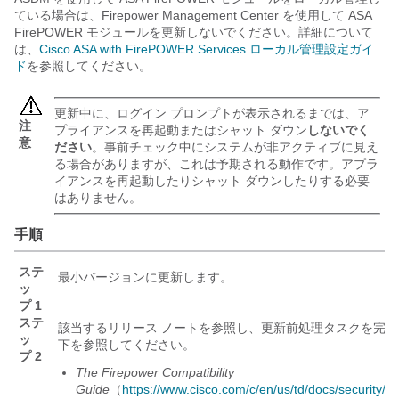
ている場合は、
Firepower Management Center
を使用して
ASA
FirePOWER
モジュールを更新しないでください。詳細について
は、
Cisco ASA with FirePOWER Services ローカル管理設定ガイ
ド
を参照してください。
更新中に、ログイン プロンプトが表示されるまでは、ア
注
プライアンスを再起動またはシャット ダウン
しないでく
意
ださい
。事前チェック中にシステムが非アクティブに見え
る場合がありますが、これは予期される動作です。アプラ
イアンスを再起動したりシャット ダウンしたりする必要
はありません。
手順
ステ
最小バージョンに更新します。
ッ
プ 1
ステ
該当するリリース ノートを参照し、更新前処理タスクを完
ッ
下を参照してください。
プ 2
The Firepower Compatibility
Guide
（
https://www.cisco.com/c/en/us/td/docs/security/fi