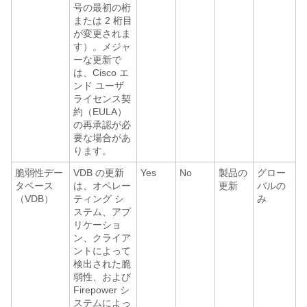
号の最初の桁
または 2 桁目
が変更されま
す）。メジャ
ーな更新で
は、Cisco エ
ンド ユーザ
ライセンス契
約（EULA）
の再承認が必
要な場合があ
ります。
脆弱性デー
VDB の更新
Yes
No
製品の
グロー
タベース
は、オペレー
更新
バルの
（VDB）
ティング シ
み
ステム、アプ
リケーショ
ン、クライア
ントによって
検出された脆
弱性、および
Firepower シ
ステムによっ