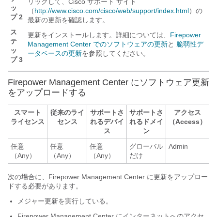
リックして、Cisco サポート サイト
ッ
（
http://www.cisco.com/cisco/web/support/index.html
）の
プ 2
最新の更新を確認します。
ス
更新をインストールします。詳細については、
Firepower
テ
Management Center でのソフトウェアの更新
と
脆弱性デ
ッ
ータベースの更新
を参照してください。
プ 3
Firepower Management Center
にソフトウェア更新
をアップロードする
スマート
従来のライ
サポートさ
サポートさ
アクセス
ライセンス
センス
れるデバイ
れるドメイ
（Access）
ス
ン
任意
任意
任意
グローバル
Admin
（Any）
（Any）
（Any）
だけ
次の場合に、
Firepower Management Center
に更新をアップロー
ドする必要があります。
メジャー更新を実行している。
Firepower Management Center
にインターネットへのアクセ