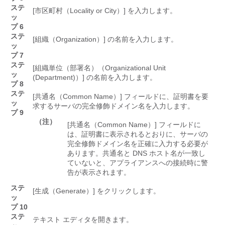
ステ
[市区町村（Locality or City）]
を入力します。
ッ
プ 6
ステ
[組織（Organization）]
の名前を入力します。
ッ
プ 7
ステ
[組織単位（部署名）（Organizational Unit
ッ
(Department)）]
の名前を入力します。
プ 8
ステ
[共通名（Common Name）]
フィールドに、証明書を要
ッ
求するサーバの完全修飾ドメイン名を入力します。
プ 9
（注）
[共通名（Common Name）]
フィールドに
は、証明書に表示されるとおりに、サーバの
完全修飾ドメイン名を正確に入力する必要が
あります。共通名と DNS ホスト名が一致し
ていないと、アプライアンスへの接続時に警
告が表示されます。
ステ
[生成（Generate）]
をクリックします。
ッ
プ 10
ステ
テキスト エディタを開きます。