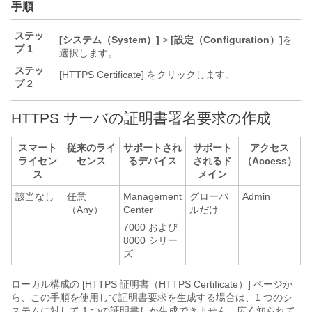
手順
ステッ
[システム（System）]
>
[設定（Configuration）]
を
プ 1
選択します。
ステッ
[HTTPS Certificate]
をクリックします。
プ 2
HTTPS サーバの証明書署名要求の作成
スマート
従来のライ
サポートされ
サポート
アクセス
ライセン
センス
るデバイス
されるド
（Access）
ス
メイン
該当なし
任意
Management
グローバ
Admin
（Any）
Center
ルだけ
7000 および
8000 シリー
ズ
ローカル構成の [HTTPS 証明書（HTTPS Certificate）] ページか
ら、この手順を使用して証明書要求を生成する場合は、1 つのシ
ステムに対して 1 つの証明書しか生成できません。広く知られて