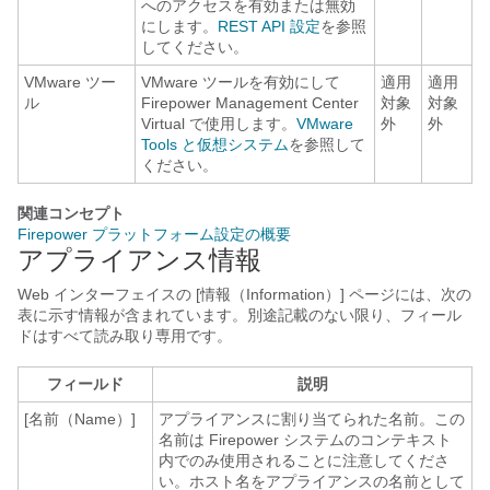
へのアクセスを有効または無効
にします。
REST API 設定
を参照
してください。
VMware ツー
VMware ツールを有効にして
適用
適用
ル
Firepower Management Center
対象
対象
Virtual で使用します。
VMware
外
外
Tools と仮想システム
を参照して
ください。
関連コンセプト
Firepower プラットフォーム設定の概要
アプライアンス情報
Web インターフェイスの [情報（Information）] ページには、次の
表に示す情報が含まれています。別途記載のない限り、フィール
ドはすべて読み取り専用です。
フィールド
説明
[名前（Name）]
アプライアンスに割り当てられた名前。この
名前は Firepower システムのコンテキスト
内でのみ使用されることに注意してくださ
い。ホスト名をアプライアンスの名前として