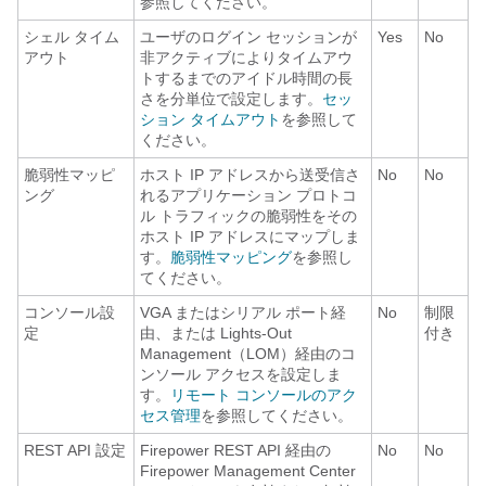
参照してください。
シェル タイム
ユーザのログイン セッションが
Yes
No
アウト
非アクティブによりタイムアウ
トするまでのアイドル時間の長
さを分単位で設定します。
セッ
ション タイムアウト
を参照して
ください。
脆弱性マッピ
ホスト IP アドレスから送受信さ
No
No
ング
れるアプリケーション プロトコ
ル トラフィックの脆弱性をその
ホスト IP アドレスにマップしま
す。
脆弱性マッピング
を参照し
てください。
コンソール設
VGA またはシリアル ポート経
No
制限
定
由、または Lights-Out
付き
Management（LOM）経由のコ
ンソール アクセスを設定しま
す。
リモート コンソールのアク
セス管理
を参照してください。
REST API 設定
Firepower REST API 経由の
No
No
Firepower Management Center