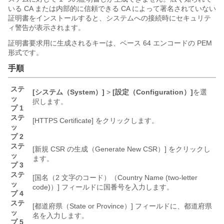
いる CA または内部的に信頼できる CA によって署名されていない
証明書をインストールすると、システムへの接続時にセキュリテ
ィ警告が表示されます。
証明書要求用に生成されるキーは、ベース 64 エンコードの PEM
形式です。
手順
ステ
[システム（System）]
>
[設定（Configuration）]
を選
ッ
択します。
プ 1
ステ
[HTTPS Certificate]
をクリックします。
ッ
プ 2
ステ
[新規 CSR の生成（Generate New CSR）]
をクリックし
ッ
ます。
プ 3
ステ
[国名（2 文字のコード）（Country Name (two-letter
ッ
code)）]
フィールドに国番号を入力します。
プ 4
ステ
[都道府県（State or Province）]
フィールドに、都道府県
ッ
名を入力します。
プ 5