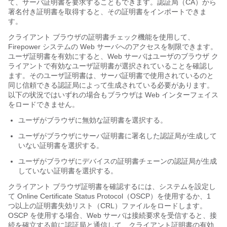
て、サーバ証明書を要求することもできます。認証局（CA）から
署名付き証明書を取得すると、その証明書をインポートできま
す。
クライアント ブラウザの証明書チェック機能を使用して、
Firepower システムの Web サーバへのアクセスを制限できます。
ユーザ証明書を有効にすると、Web サーバはユーザのブラウザ ク
ライアントで有効なユーザ証明書が選択されていることを確認し
ます。そのユーザ証明書は、サーバ証明書で使用されているのと
同じ信頼できる認証局によって生成されている必要があります。
以下の状況ではいずれの場合もブラウザは Web インターフェイス
をロードできません。
ユーザがブラウザに無効な証明書を選択する。
ユーザがブラウザにサーバ証明書に署名した認証局が生成して
いない証明書を選択する。
ユーザがブラウザにデバイスの証明書チェーンの認証局が生成
していない証明書を選択する。
クライアント ブラウザ証明書を確認するには、システムを設定し
て Online Certificate Status Protocol（OSCP）を使用するか、1
つ以上の証明書失効リスト（CRL）ファイルをロードします。
OSCP を使用する場合、Web サーバは接続要求を受信すると、接
続を確立する前に認証局と通信して、クライアント証明書の有効