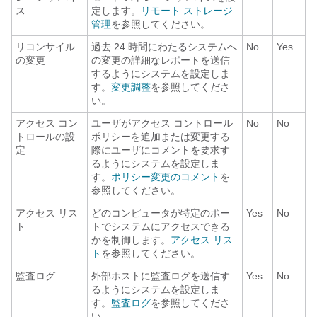
ス
定します。
リモート ストレージ
管理
を参照してください。
リコンサイル
過去 24 時間にわたるシステムへ
No
Yes
の変更
の変更の詳細なレポートを送信
するようにシステムを設定しま
す。
変更調整
を参照してくださ
い。
アクセス コン
ユーザがアクセス コントロール
No
No
トロールの設
ポリシーを追加または変更する
定
際にユーザにコメントを要求す
るようにシステムを設定しま
す。
ポリシー変更のコメント
を
参照してください。
アクセス リス
どのコンピュータが特定のポー
Yes
No
ト
トでシステムにアクセスできる
かを制御します。
アクセス リス
ト
を参照してください。
監査ログ
外部ホストに監査ログを送信す
Yes
No
るようにシステムを設定しま
す。
監査ログ
を参照してくださ
い。