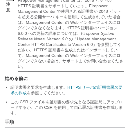
Firepower Management Center
は、2048 ビットの
注
HTTPS 証明書をサポートしています。
Firepower
意
Management Center
で使用される証明書が 2048 ビット
を超える公開サーバ キーを使用して生成されていた場合
は、
Management Center
の Web インターフェイスにロ
グインできなくなります。HTTPS 証明書のバージョン
6.0.0 への更新の詳細については、
Firepower System
Release Notes, Version 6.0
の「Update Management
Center HTTPS Certificates to Version 6.0」を参照してく
ださい。HTTPS 証明書を生成またはインポートしてい
て、
Management Center
の Web インターフェイスにロ
グインできない場合は、サポートまでお問い合わせくださ
い。
始める前に
証明書署名要求を生成します。
HTTPS サーバの証明書署名要
求の作成
を参照してください。
この CSR ファイルを証明書の要求先となる認証局にアップロ
ードするか、この CSR を使用して自己署名証明書を作成しま
す。
手順