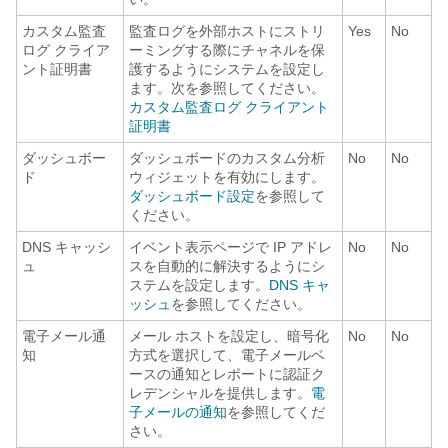
カスタム監査
監査ログを外部ホストにストリ
Yes
No
ログ クライア
ーミングする際にチャネルを保
ント証明書
護するようにシステムを設定し
ます。次を参照してください。
カスタム監査ログ クライアント
証明書
ダッシュボー
ダッシュボードのカスタム分析
No
No
ド
ウィジェットを有効にします。
ダッシュボード設定
を参照して
ください。
DNS キャッシ
イベント表示ページで IP アドレ
No
No
ュ
スを自動的に解決するようにシ
ステムを設定します。
DNS キャ
ッシュ
を参照してください。
電子メール通
メール ホストを設定し、暗号化
No
No
知
方式を選択して、電子メールベ
ースの通知とレポートに認証ク
レデンシャルを提供します。
電
子メールの通知
を参照してくだ
さい。