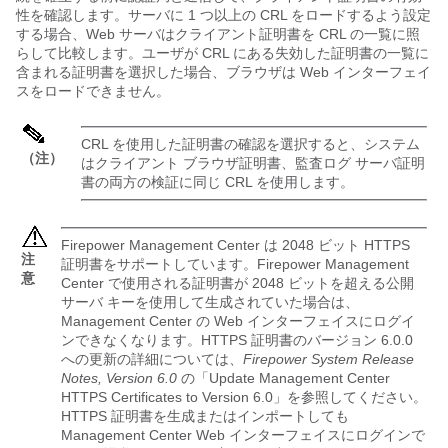
性を確認します。サーバに 1 つ以上の CRL をロードするよう設定
する場合、Web サーバはクライアント証明書を CRL の一覧に照
らして比較します。ユーザが CRL にある失効した証明書の一覧に
含まれる証明書を選択した場合、ブラウザは Web インターフェイ
スをロードできません。
CRL を使用した証明書の確認を選択すると、システム
（注）
はクライアント ブラウザ証明書、監査ログ サーバ証明
書の両方の検証に同じ CRL を使用します。
Firepower Management Center
は 2048 ビット HTTPS
注
証明書をサポートしています。
Firepower Management
意
Center
で使用される証明書が 2048 ビットを超える公開
サーバ キーを使用して生成されていた場合は、
Management Center
の Web インターフェイスにログイ
ンできなくなります。HTTPS 証明書のバージョン 6.0.0
への更新の詳細については、
Firepower System Release
Notes, Version 6.0
の「Update Management Center
HTTPS Certificates to Version 6.0」を参照してください。
HTTPS 証明書を生成またはインポートしても
Management Center
Web インターフェイスにログインで