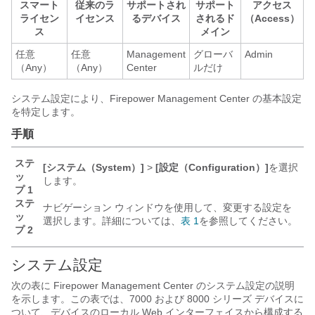
スマート
従来のラ
サポートされ
サポート
アクセス
ライセン
イセンス
るデバイス
されるド
（Access）
ス
メイン
任意
任意
Management
グローバ
Admin
（Any）
（Any）
Center
ルだけ
システム設定により、
Firepower Management Center
の基本設定
を特定します。
手順
ステ
[システム（System）]
>
[設定（Configuration）]
を選択
ッ
します。
プ 1
ステ
ナビゲーション ウィンドウを使用して、変更する設定を
ッ
選択します。詳細については、
表 1
を参照してください。
プ 2
システム設定
次の表に
Firepower Management Center
のシステム設定の説明
を示します。この表では、
7000 および 8000 シリーズ
デバイスに
ついて、デバイスのローカル Web インターフェイスから構成する