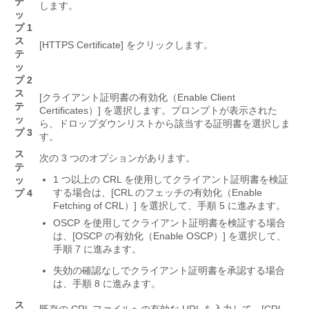
テ
します。
ッ
プ 1
ス
[HTTPS Certificate]
をクリックします。
テ
ッ
プ 2
ス
[クライアント証明書の有効化（Enable Client
テ
Certificates）]
を選択します。プロンプトが表示された
ッ
ら、ドロップダウンリストから該当する証明書を選択しま
プ 3
す。
ス
次の 3 つのオプションがあります。
テ
1 つ以上の CRL を使用してクライアント証明書を検証
ッ
する場合は、[CRL のフェッチの有効化（Enable
プ 4
Fetching of CRL）]
を選択して、手順 5 に進みます。
OSCP を使用してクライアント証明書を検証する場合
は、[OSCP の有効化（Enable OSCP）]
を選択して、
手順 7 に進みます。
失効の確認なしでクライアント証明書を承認する場合
は、手順 8 に進みます。
ス