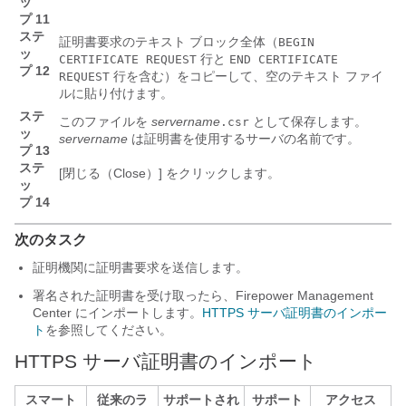
ッ
プ 11
ステ
証明書要求のテキスト ブロック全体（
BEGIN
ッ
行と
CERTIFICATE REQUEST
END CERTIFICATE
プ 12
行を含む）をコピーして、空のテキスト ファイ
REQUEST
ルに貼り付けます。
ステ
このファイルを
servername
として保存します。
.csr
ッ
servername
は証明書を使用するサーバの名前です。
プ 13
ステ
[閉じる（Close）]
をクリックします。
ッ
プ 14
次のタスク
証明機関に証明書要求を送信します。
署名された証明書を受け取ったら、
Firepower Management
Center
にインポートします。
HTTPS サーバ証明書のインポー
ト
を参照してください。
HTTPS サーバ証明書のインポート
スマート
従来のラ
サポートされ
サポート
アクセス