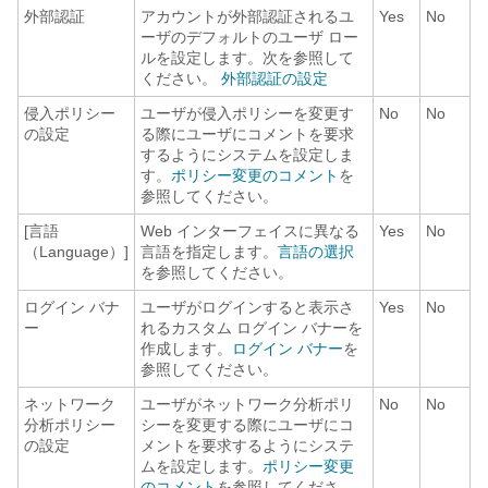
外部認証
アカウントが外部認証されるユ
Yes
No
ーザのデフォルトのユーザ ロー
ルを設定します。次を参照して
ください。
外部認証の設定
侵入ポリシー
ユーザが侵入ポリシーを変更す
No
No
の設定
る際にユーザにコメントを要求
するようにシステムを設定しま
す。
ポリシー変更のコメント
を
参照してください。
[言語
Web インターフェイスに異なる
Yes
No
（Language）]
言語を指定します。
言語の選択
を参照してください。
ログイン バナ
ユーザがログインすると表示さ
Yes
No
ー
れるカスタム ログイン バナーを
作成します。
ログイン バナー
を
参照してください。
ネットワーク
ユーザがネットワーク分析ポリ
No
No
分析ポリシー
シーを変更する際にユーザにコ
の設定
メントを要求するようにシステ
ムを設定します。
ポリシー変更
のコメント
を参照してくださ