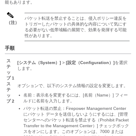
能もあります。
パケット転送を禁止することは、侵入ポリシー違反を
（注）
トリガーしたパケットの具体的な内容について気にす
る必要がない低帯域幅の展開で、効果を発揮する可能
性があります。
手順
ス
[システム（System）]
>
[設定（Configuration）]
を選択
テ
します。
ッ
プ 1
ス
オプションで、以下のシステム情報の設定を変更します。
テ
名前：表示名を変更するには、[名前（Name）] フィー
ッ
ルドに名前を入力します。
プ 2
パケット転送の禁止：
Firepower Management Center
にパケット データを送信しないようにするには、[管理
センターへのパケット転送を禁止する（Prohibit Packet
Transfer to the Management Center）] チェックボック
スをオンにします。
このオプションは、
7000 または