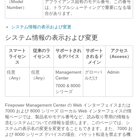
（Model
アプライアンス固有のモデル番号。この番号
Number）
は、トラブルシューティングで重要になる場
合があります。
システム情報の表示および変更
システム情報の表示および変更
スマート
従来のラ
サポートされ
サポート
アクセス
ライセン
イセンス
るデバイス
されるド
（Access）
ス
メイン
任意
任意
Management
グローバ
Admin
（Any）
（Any）
Center
ルだけ
7000 & 8000
シリーズ
Firepower Management Center
の Web インターフェイスまたは
7000 および 8000 シリーズ
ローカル Web インターフェイスの情
報ページでは、製品名やモデル番号など、読み取り専用の情報を
含むシステムについての情報を提供します。このページでは、シ
ステムの表示名の変更を変更することもできます。また、
7000 お
よび 8000 シリーズ
デバイスの場合、パケット転送を禁止する機