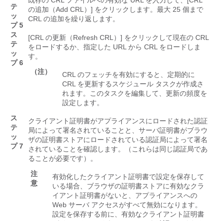
既存の CRL ファイルへの有効な URL を入力して、[CRL
テ
の追加（Add CRL）]
をクリックします。最大 25 個まで
ッ
CRL の追加を繰り返します。
プ 5
ス
[CRL の更新（Refresh CRL）]
をクリックして現在の CRL
テ
をロードするか、指定した URL から CRL をロードしま
ッ
す。
プ 6
（注）
CRL のフェッチを有効にすると、定期的に
CRL を更新するスケジュール タスクが作成さ
れます。このタスクを編集して、更新の頻度を
設定します。
ス
クライアント証明書がアプライアンスにロードされた認証
テ
局によって署名されていることと、サーバ証明書がブラウ
ッ
ザの証明書ストアにロードされている認証局によって署名
プ 7
されていることを確認します。（これらは同じ認証局であ
ることが必要です）。
注
有効化したクライアント証明書で設定を保存して
意
いる場合、ブラウザの証明書ストアに有効なクラ
イアント証明書がないと、アプライアンスへの
Web サーバ アクセスがすべて無効になります。
設定を保存する前に、有効なクライアント証明書