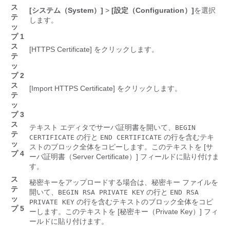
ス
[システム（System）]
>
[設定（Configuration）]
を選択
テ
します。
ッ
プ 1
ス
[HTTPS Certificate]
をクリックします。
テ
ッ
プ 2
ス
[Import HTTPS Certificate]
をクリックします。
テ
ッ
プ 3
ス
テキスト エディタでサーバ証明書を開いて、
BEGIN
テ
の行と
の行を含むテキ
CERTIFICATE
END CERTIFICATE
ッ
ストのブロック全体をコピーします。このテキストを [サ
プ 4
ーバ証明書（Server Certificate）]
フィールドに貼り付けま
す。
ス
秘密キーをアップロードする場合は、秘密キー ファイルを
テ
開いて、
の行と
BEGIN RSA PRIVATE KEY
END RSA
ッ
の行を含むテキストのブロック全体をコピ
PRIVATE KEY
プ 5
ーします。このテキストを [秘密キー（Private Key）]
フィ
ールドに貼り付けます。