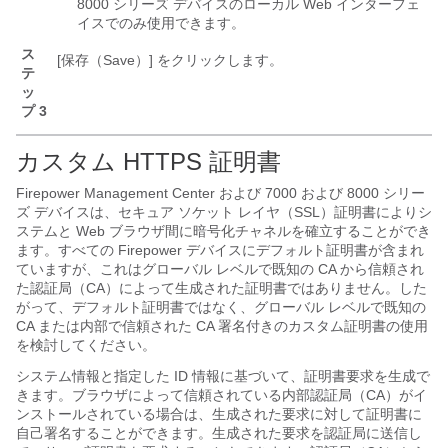
8000 シリーズ
デバイスのローカル Web インターフェ
イスでのみ使用できます。
ス
[保存（Save）]
をクリックします。
テ
ッ
プ 3
カスタム HTTPS 証明書
Firepower Management Center
および
7000 および 8000 シリー
ズ
デバイスは、セキュア ソケット レイヤ（SSL）証明書によりシ
ステムと Web ブラウザ間に暗号化チャネルを確立することができ
ます。すべての Firepower デバイスにデフォルト証明書が含まれ
ていますが、これはグローバル レベルで既知の CA から信頼され
た認証局（CA）によって生成された証明書ではありません。した
がって、デフォルト証明書ではなく、グローバル レベルで既知の
CA または内部で信頼された CA 署名付きのカスタム証明書の使用
を検討してください。
システム情報と指定した ID 情報に基づいて、証明書要求を生成で
きます。ブラウザによって信頼されている内部認証局（CA）がイ
ンストールされている場合は、生成された要求に対して証明書に
自己署名することができます。生成された要求を認証局に送信し