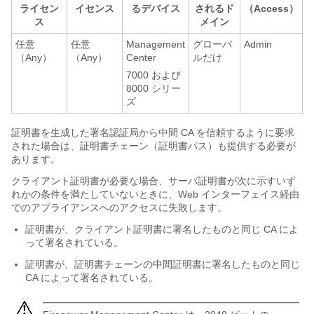
ライセン
イセンス
るデバイス
されるド
（Access）
ス
メイン
任意
任意
Management
グローバ
Admin
（Any）
（Any）
Center
ルだけ
7000 および
8000 シリー
ズ
証明書を生成した署名認証局から中間 CA を信頼するように要求
された場合は、証明書チェーン（証明書パス）も提供する必要が
あります。
クライアント証明書が必要な場合、サーバ証明書が次に示すいず
れかの条件を満たしていないときに、Web インターフェイス経由
でのアプライアンスへのアクセスに失敗します。
証明書が、クライアント証明書に署名したものと同じ CA によ
って署名されている。
証明書が、証明書チェーンの中間証明書に署名したものと同じ
CA によって署名されている。