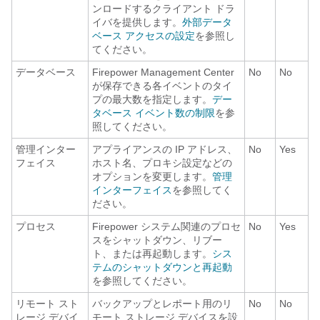
ンロードするクライアント ドラ
イバを提供します。
外部データ
ベース アクセスの設定
を参照し
てください。
データベース
Firepower Management Center
No
No
が保存できる各イベントのタイ
プの最大数を指定します。
デー
タベース イベント数の制限
を参
照してください。
管理インター
アプライアンスの IP アドレス、
No
Yes
フェイス
ホスト名、プロキシ設定などの
オプションを変更します。
管理
インターフェイス
を参照してく
ださい。
プロセス
Firepower システム関連のプロセ
No
Yes
スをシャットダウン、リブー
ト、または再起動します。
シス
テムのシャットダウンと再起動
を参照してください。
リモート スト
バックアップとレポート用のリ
No
No
レージ デバイ
モート ストレージ デバイスを設