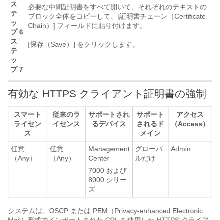
ス
必要な中間証明書をすべて開いて、それぞれのテキストの
テ
ブロック全体をコピーして、[証明書チェーン（Certificate
ッ
Chain）]
フィールドに貼り付けます。
プ 6
ス
[保存（Save）]
をクリックします。
テ
ッ
プ 7
有効な HTTPS クライアント証明書の強制
スマート
従来のラ
サポートされ
サポート
アクセス
ライセン
イセンス
るデバイス
されるド
（Access）
ス
メイン
任意
任意
Management
グローバ
Admin
（Any）
（Any）
Center
ルだけ
7000 および
8000 シリー
ズ
システムは、OSCP または PEM（Privacy-enhanced Electronic