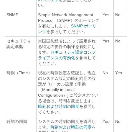
い。
SNMP
Simple Network Management
Yes
No
Protocol （SNMP）のポーリング
を有効にします。
SNMP ポーリ
ング
を参照してください。
セキュリティ
米国国防総省によって設定され
Yes
No
認定準拠
る特定の要件の順守を有効にし
ます。
セキュリティ認定コンプ
ライアンスの有効化
を参照して
ください。
時刻（Time）
現在の時刻設定を確認し、現在
No
Yes
のシステム設定の時刻同期の設
定が [ローカル設定で手動
（Manually in Local
Configuration）]
に設定されてい
る場合は、時間を変更します。
時刻および時刻の同期
を参照し
てください。
時刻の同期
システムの時刻の同期を管理し
Yes
No
ます。
時刻および時刻の同期
を