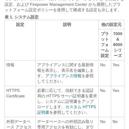
設定、および
Firepower Management Center
から展開したプラ
ットフォーム設定ポリシーを使用して構成する設定も示します。
表 1.
システム設定
設定
説明
他の設定元
プラ
7000
ット
&
フォ
8000
ーム
シリ
設定
ーズ
情報
アプライアンスに関する最新情
No
Yes
報を表示し、表示名を編集しま
す。
アプライアンス情報
を参照
してください。
HTTPS
必要に応じて、信頼できる認証
No
Yes
Certificate
局の HTTPS サーバ証明書を要求
し、システムに証明書をアップ
ロードします。
カスタム HTTPS
証明書
を参照してください。
外部データベ
データベースへの外部読み取り
No
No
ース アクセス
専用アクセスを有効にし、ダウ