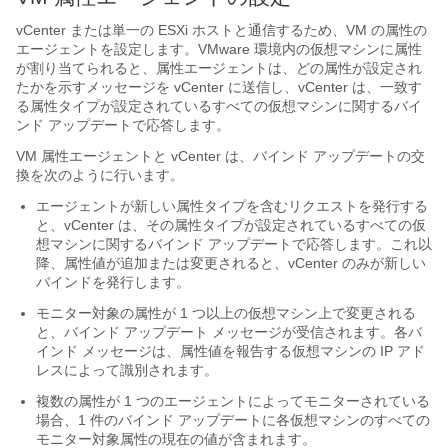
vCenter または単一の ESXi ホストと通信するため、VM の属性の
エージェントを設定します。VMware 環境内の仮想マシンに属性
が割り当てられると、属性エージェントは、どの属性が設定され
たかを示すメッセージを vCenter に送信し、vCenter は、一致す
る属性タイプが設定されているすべての仮想マシンに関するバイ
ンド アップデートで応答します。
VM 属性エージェントと vCenter は、バインド アップデートの交
換を次のように行います。
エージェントが新しい属性タイプを含むリクエストを発行する
と、vCenter は、その属性タイプが設定されているすべての仮
想マシンに関するバインド アップデートで応答します。これ以
降、属性値が追加または変更されると、vCenter のみが新しい
バインドを発行します。
モニター対象の属性が 1 つ以上の仮想マシン上で変更される
と、バインド アップデート メッセージが受信されます。各バ
インド メッセージは、属性値を報告する仮想マシンの IP アド
レスによって識別されます。
複数の属性が 1 つのエージェントによってモニターされている
場合、1 件のバインド アップデートに各仮想マシンのすべての
モニター対象属性の現在の値が含まれます。