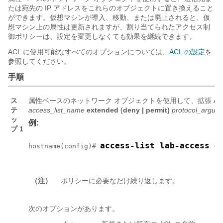
たは宛先の IP アドレスをこれらのオブジェクトに置き換えること
ができます。仮想マシンが導入、移動、または廃止されると、仮
想マシン上の属性は更新されますが、割り当てられたアクセス制
御ポリシーは、設定を変更しなくても効果を継続できます。
ACL に使用可能なすべてのオプションについては、
ACL の設定
を
参照してください。
手順
ス
属性ベースのネットワーク オブジェクトを使用して、拡張 AC
テ
access_list_name
extended
{
deny | permit
}
protocol_argum
ッ
例:
プ 1
access-list lab-access e
hostname(config)# 
（注）
ポリシーに必要なだけ繰り返します。
次のオプションがあります。