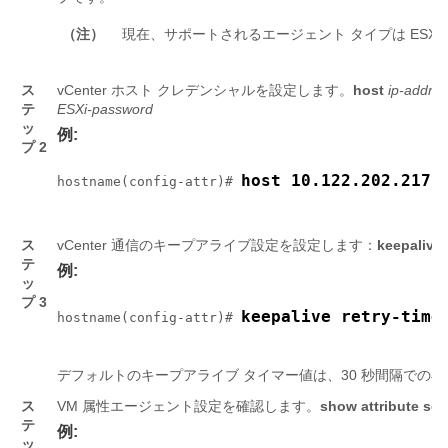
（注）
現在、サポートされるエージェント タイプは ESXi
ス
vCenter ホスト クレデンシャルを設定します。
host
ip-addre
テ
ESXi-password
ッ
例:
プ 2
host 10.122.202.217 
hostname(config-attr)# 
ス
vCenter 通信のキープアライブ設定を設定します：
keepalive
テ
例:
ッ
プ 3
keepalive retry-time
hostname(config-attr)# 
デフォルトのキープアライブ タイマー値は、30 秒間隔での再試
ス
VM 属性エージェント設定を確認します。
show attribute so
テ
例:
ッ