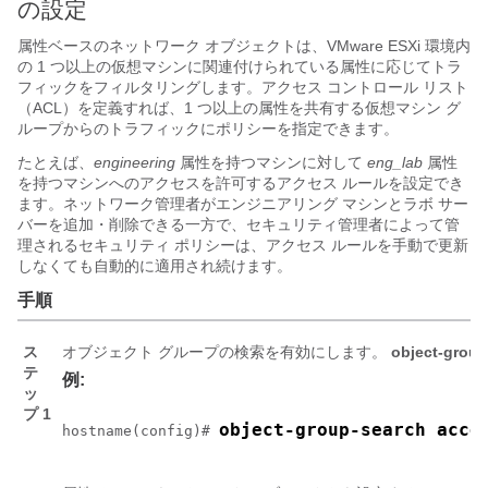
の設定
属性ベースのネットワーク オブジェクトは、VMware ESXi 環境内
の 1 つ以上の仮想マシンに関連付けられている属性に応じてトラ
フィックをフィルタリングします。アクセス コントロール リスト
（ACL）を定義すれば、1 つ以上の属性を共有する仮想マシン グ
ループからのトラフィックにポリシーを指定できます。
たとえば、
engineering
属性を持つマシンに対して
eng_lab
属性
を持つマシンへのアクセスを許可するアクセス ルールを設定でき
ます。ネットワーク管理者がエンジニアリング マシンとラボ サー
バーを追加・削除できる一方で、セキュリティ管理者によって管
理されるセキュリティ ポリシーは、アクセス ルールを手動で更新
しなくても自動的に適用され続けます。
手順
ス
オブジェクト グループの検索を有効にします。
object-group
テ
例:
ッ
プ 1
object-group-search acce
hostname(config)# 