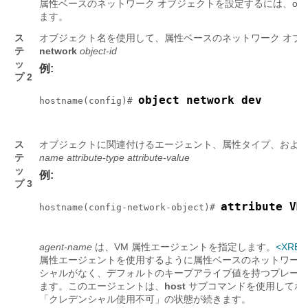
属性ベースのネットワーク オブジェクトを設定するには、object-
ます。
ス
オブジェクト名を使用して、属性ベースのネットワーク オブ
テ
network
object-id
ッ
例:
プ 2
object network dev
hostname(config)# 
ス
オブジェクトに関連付けるエージェント、属性タイプ、およ
テ
name
attribute-type
attribute-value
ッ
例:
プ 3
attribute VM
hostname(config-network-object)# 
agent-name
は、VM 属性エージェントを指定します。
<XREF
属性エージェントを使用するように属性ベースのネットワーク
シャルがなく、デフォルトのキープアライブ値を持つプレース
ます。このエージェントは、
host
サブコマンドを使用してホ
「クレデンシャル使用不可」の状態が続きます。