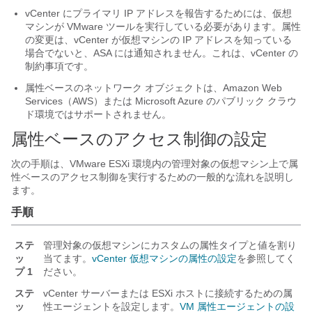
vCenter にプライマリ IP アドレスを報告するためには、仮想
マシンが VMware ツールを実行している必要があります。属性
の変更は、vCenter が仮想マシンの IP アドレスを知っている
場合でないと、ASA には通知されません。これは、vCenter の
制約事項です。
属性ベースのネットワーク オブジェクトは、Amazon Web
Services（AWS）または Microsoft Azure のパブリック クラウ
ド環境ではサポートされません。
属性ベースのアクセス制御の設定
次の手順は、VMware ESXi 環境内の管理対象の仮想マシン上で属
性ベースのアクセス制御を実行するための一般的な流れを説明し
ます。
手順
ステ
管理対象の仮想マシンにカスタムの属性タイプと値を割り
ッ
当てます。
vCenter 仮想マシンの属性の設定
を参照してく
プ 1
ださい。
ステ
vCenter サーバーまたは ESXi ホストに接続するための属
ッ
性エージェントを設定します。
VM 属性エージェントの設