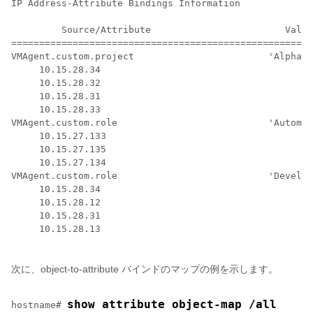
IP Address-Attribute Bindings Information

         Source/Attribute                        Value

======================================================
VMAgent.custom.project                        'Alpha'

     10.15.28.34 

     10.15.28.32 

     10.15.28.31 

     10.15.28.33

VMAgent.custom.role                           'Automat
     10.15.27.133 

     10.15.27.135 

     10.15.27.134

VMAgent.custom.role                           'Develop
     10.15.28.34 

     10.15.28.12 

     10.15.28.31 

     10.15.28.13

次に、object-to-attribute バインドのマップの例を示します。
show attribute object-map /all
hostname# 