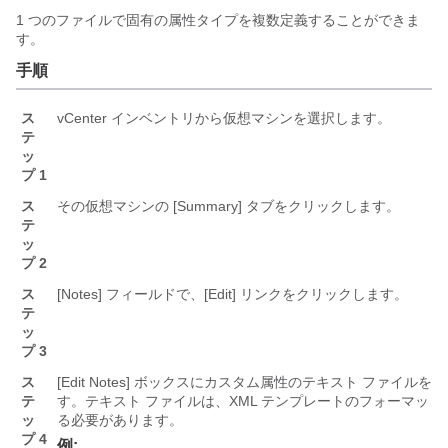
1 つのファイルで固有の属性タイプを複数定義することができま
す。
手順
ス
vCenter インベントリから仮想マシンを選択します。
テ
ッ
プ 1
ス
その仮想マシンの [Summary]
タブをクリックします。
テ
ッ
プ 2
ス
[Notes]
フィールドで、[Edit]
リンクをクリックします。
テ
ッ
プ 3
ス
[Edit Notes]
ボックスにカスタム属性のテキスト ファイルを貼
テ
す。テキスト ファイルは、XML テンプレートのフォーマット
ッ
る必要があります。
プ 4
例: