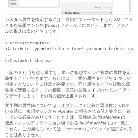
カスタム属性を指定するには、適切にフォーマットした XML ファ
イルを仮想マシンの [Notes] フィールドにコピーします。ファイ
ルの形式は次のとおりです。
<CustomAttributes>

<Attribute type='attribute-type' value='attribute-valu
...

上記の 2 行目を繰り返すと、単一の仮想マシンに複数の属性を定
義することができます。各行には、一意の属性タイプを 1 つしか
指定できないことに注意が必要です。同じ属性タイプを複数の属
性値で定義すると、その都度、当該の属性タイプのバインド アッ
プデートにより、その前の値が上書きされます。
文字列の属性値については、オブジェクト定義に関連付けられて
いる値は、仮想マシンから vCenter に報告される値と完全に一致
している必要があります。たとえば、属性値
Build Machine
は、
仮想マシンのアノテーション値である
build machine
には一致し
ません。この属性については、host-map にバインドが追加される
ことはありません。