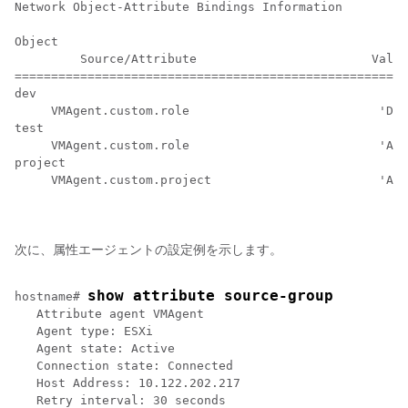
Network Object-Attribute Bindings Information

Object

         Source/Attribute                        Value

======================================================
dev

     VMAgent.custom.role                          'Dev
test

     VMAgent.custom.role                          'Aut
project

     VMAgent.custom.project                       'Alp
次に、属性エージェントの設定例を示します。
show attribute source-group
hostname# 
   Attribute agent VMAgent

   Agent type: ESXi

   Agent state: Active

   Connection state: Connected

   Host Address: 10.122.202.217

   Retry interval: 30 seconds
