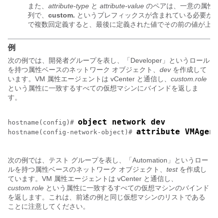
また、
attribute-type
と
attribute-value
のペアは、一意の属性
列で、
custom.
というプレフィックスが含まれている必要が
で複数回定義すると、最後に定義された値でその前の値が上
例
次の例では、開発者グループを表し、「Developer」というロール
を持つ属性ベースのネットワーク オブジェクト、
dev
を作成して
います。VM 属性エージェントは vCenter と通信し、
custom.role
という属性に一致するすべての仮想マシンにバインドを返しま
す。
object network dev
hostname(config)# 
attribute VMAgen
hostname(config-network-object)# 
次の例では、テスト グループを表し、「Automation」というロー
ルを持つ属性ベースのネットワーク オブジェクト、
test
を作成し
ています。VM 属性エージェントは vCenter と通信し、
custom.role
という属性に一致するすべての仮想マシンのバインド
を返します。これは、前述の例と同じ仮想マシンのリストである
ことに注意してください。