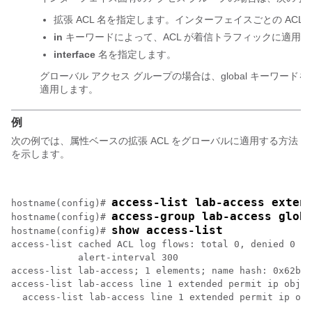
拡張 ACL 名を指定します。インターフェイスごとの ACL 
in
キーワードによって、ACL が着信トラフィックに適用
interface
名を指定します。
グローバル アクセス グループの場合は、global
キーワードを
適用します。
例
次の例では、属性ベースの拡張 ACL をグローバルに適用する方法
を示します。
access-list lab-access exten
hostname(config)# 
access-group lab-access glob
hostname(config)# 
show access-list
hostname(config)# 
access-list cached ACL log flows: total 0, denied 0 (d
            alert-interval 300

access-list lab-access; 1 elements; name hash: 0x62b47
access-list lab-access line 1 extended permit ip objec
  access-list lab-access line 1 extended permit ip obj