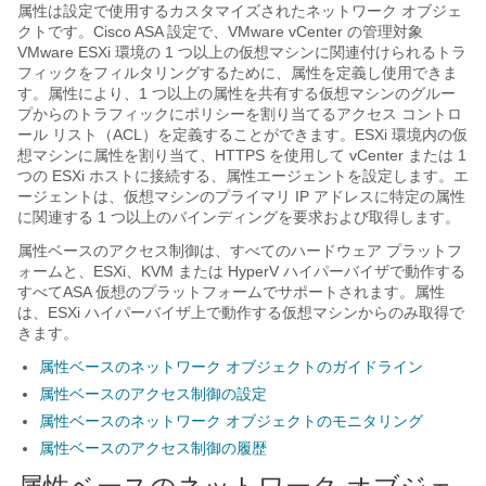
属性は設定で使用するカスタマイズされたネットワーク オブジェ
クトです。Cisco ASA 設定で、VMware vCenter の管理対象
VMware ESXi 環境の 1 つ以上の仮想マシンに関連付けられるトラ
フィックをフィルタリングするために、属性を定義し使用できま
す。属性により、1 つ以上の属性を共有する仮想マシンのグルー
プからのトラフィックにポリシーを割り当てるアクセス コントロ
ール リスト（ACL）を定義することができます。ESXi 環境内の仮
想マシンに属性を割り当て、HTTPS を使用して vCenter または 1
つの ESXi ホストに接続する、属性エージェントを設定します。エ
ージェントは、仮想マシンのプライマリ IP アドレスに特定の属性
に関連する 1 つ以上のバインディングを要求および取得します。
属性ベースのアクセス制御は、すべてのハードウェア プラットフ
ォームと、ESXi、KVM または HyperV ハイパーバイザで動作する
すべて
ASA 仮想
のプラットフォームでサポートされます。属性
は、ESXi ハイパーバイザ上で動作する仮想マシンからのみ取得で
きます。
属性ベースのネットワーク オブジェクトのガイドライン
属性ベースのアクセス制御の設定
属性ベースのネットワーク オブジェクトのモニタリング
属性ベースのアクセス制御の履歴