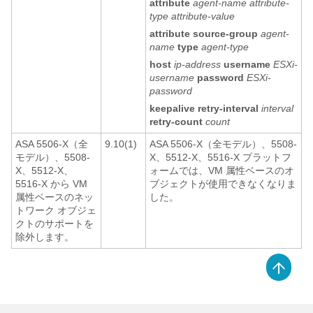
attribute
agent-name
attribute-
type
attribute-value
attribute
source-group
agent-
name
type
agent-type
host
ip-address
username
ESXi-
username
password
ESXi-
password
keepalive
retry-interval
interval
retry-count
count
ASA 5506-X（全
9.10(1)
ASA 5506-X（全モデル）、5508-
モデル）、5508-
X、5512-X、5516-X プラットフ
X、5512-X、
ォームでは、VM 属性ベースのオ
5516-X から VM
ブジェクトが使用できなくなりま
属性ベースのネッ
した。
トワーク オブジェ
クトのサポートを
除外します。