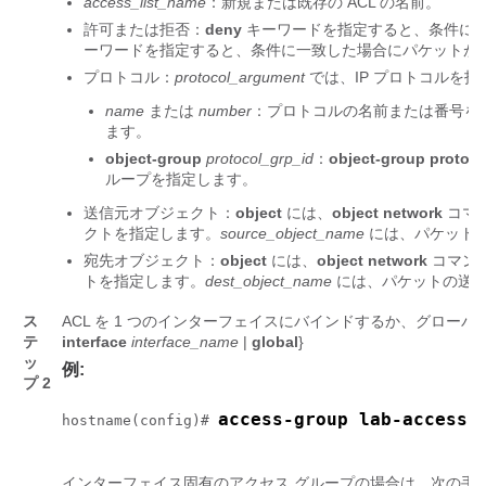
access_list_name
：新規または既存の ACL の名前。
許可または拒否：
deny
キーワードを指定すると、条件に
ーワードを指定すると、条件に一致した場合にパケットが
プロトコル：
protocol_argument
では、IP プロトコルを指
name
または
number
：プロトコルの名前または番号を
ます。
object-group
protocol_grp_id
：
object-group protoco
ループを指定します。
送信元オブジェクト：
object
には、
object network
コマ
クトを指定します。
source_object_name
には、パケット
宛先オブジェクト：
object
には、
object network
コマン
トを指定します。
dest_object_name
には、パケットの送信
ス
ACL を 1 つのインターフェイスにバインドするか、グロー
テ
interface
interface_name
|
global
}
ッ
例:
プ 2
access-group lab-access 
hostname(config)# 
インターフェイス固有のアクセス グループの場合は、次の手