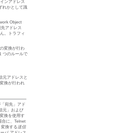
インアドレス
ずれかとして識
work Object
宛先アドレス
ん。トラフィ
とは別の変換が行わ
 つのルールで
信元アドレスと
は別の変換が行われ
が「宛先」アド
信元」および
ス変換を使用す
に、Telnet
、変換する
送信
サーバ アドレス