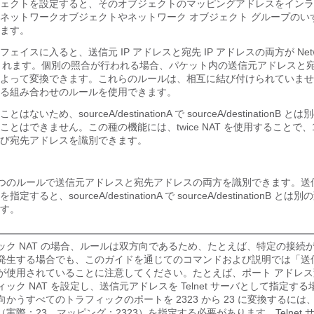
ェクトを設定すると、そのオブジェクトのマッピングアドレスをインラ
ネットワークオブジェクトやネットワーク オブジェクト グループのい
ます。
ェイスに入ると、送信元 IP アドレスと宛先 IP アドレスの両方が
Net
れます。個別の照合が行われる場合、パケット内の送信元アドレスと
よって変換できます。これらのルールは、相互に結び付けられていませ
る組み合わせのルールを使用できます。
いため、sourceA/destinationA で sourceA/destinationB 
ことはできません。この種の機能には、
twice NAT
を使用することで、1
び宛先アドレスを識別できます。
 つのルールで送信元アドレスと宛先アドレスの両方を識別できます。送
ると、sourceA/destinationA で sourceA/destinationB と
す。
ック NAT の場合、ルールは双方向であるため、たとえば、特定の接続
発生する場合でも、このガイドを通じてのコマンドおよび説明では「送
が使用されていることに注意してください。たとえば、ポート アドレ
ック NAT を設定し、送信元アドレスを Telnet サーバとして指定する場合
向かうすべてのトラフィックのポートを 2323 から 23 に変換するには
（実際：23、マッピング：2323）を指定する必要があります。Telnet 