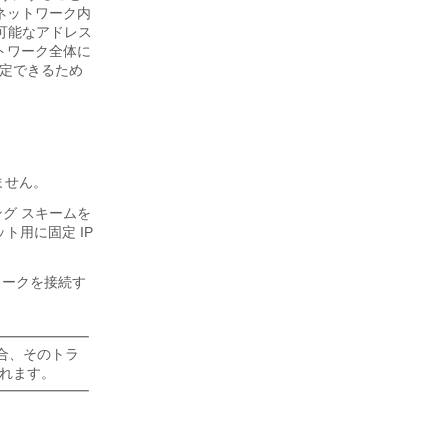
 ネットワーク内
可能なアドレス
トワーク全体に
設定できるため
ません。
ング スキームを
用に固定 IP
トワークを接続す
場合、そのトラ
れます。