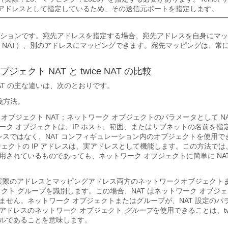
アドレスとして指定しているため、その送信元ポートを指定します。
ションです。宛先アドレスを指定する場合、宛先アドレスを自身にマッ
 NAT）、別のアドレスにマッピングできます。宛先マッピングは、常
ブジェクト NAT
と
twice NAT
の比較
 NAT の主な違いは、次のとおりです。
義方法。
 オブジェクト NAT：ネットワーク オブジェクトのパラメータとして NA
ーク オブジェクトは、IP ホスト、範囲、またはサブネットの名前を指
アドレスではなく、NAT コンフィギュレーション内のオブジェクトを使用
ジェクトの IP アドレスは、実アドレスとして機能します。この方法で
用されているものであっても、ネットワーク オブジェクトに簡単に NA
実際のアドレスとマッピングアドレス両方のネットワークオブジェクト
ェクト グループを識別します。この場合、NAT はネットワーク オブジ
ません。ネットワーク オブジェクトまたはグループが、NAT 設定のパ
アドレスのネットワーク オブジェクト
グループ
を使用できることは、
t
ルであることを意味します。