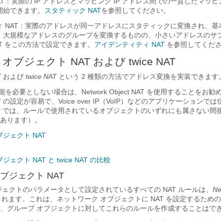
AT：実際の IP アドレスとマッピング IP アドレス間での一貫したマッ
開始できます。
スタティック NAT
を参照してください。
 NAT：実際のアドレスが同一アドレスにスタティックに変換され、基本的
。大規模なアドレスのグループを変換するものの、小さいアドレスのサ
T をこの方法で設定できます。
アイデンティティ NAT
を参照してくだ
オブジェクト NAT
および
twice NAT
T
および
twice NAT
という 2 種類の方法でアドレス変換を実装できます
能を必要としない場合は、
Network Object NAT
を使用することをお勧
T
の設定が容易で、Voice over IP（VoIP）などのアプリケーションで
IP では、ルールで使用されているオブジェクトのいずれにも属さない間
あります）。
ジェクト NAT
クト NAT と twice NAT の比較
ブジェクト NAT
ジェクトのパラメータとして設定されているすべての NAT ルールは、
Ne
れます。これは、ネットワーク オブジェクトに NAT を設定するため
、グループ オブジェクトに対してこれらのルールを作成することはで