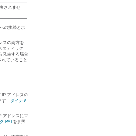
変換されませ
への接続とホ
ドレスの両方を
スタティック
ら発生する場合
されていること
IP アドレスの
ます。
ダイナミ
P アドレスにマ
 PAT
を参照