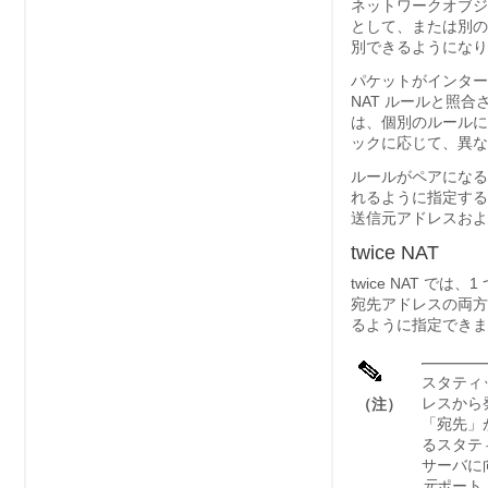
ネットワークオブジ
として、または別の
別できるようになり
パケットがインターフ
NAT
ルールと照合さ
は、個別のルールに
ックに応じて、異な
ルールがペアになることはな
れるように指定する
送信元アドレスおよ
twice NAT
twice NAT
では、1
宛先アドレスの両方を指定す
るように指定できま
スタティ
レスから
（注）
「宛先」
るスタティ
サーバに
元
ポート