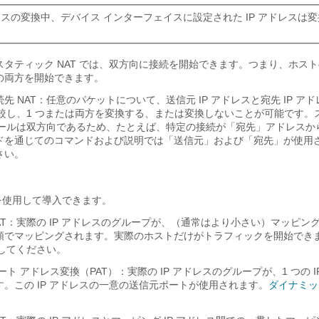
スの変換中、デバイス インターフェイスに設定された IP アドレスは
タティック NAT では、双方向に
接続を開始できます。つまり、ホスト
の両方を開始できます。
先 NAT：任意のパケットについて、送信元 IP アドレスと宛先 IP ア
比較し、1 つまたは両方を変換する、または変換しないことが可能です。
、ルールは双方向であるため、たとえば、特定の接続が「宛先」アドレスか
ドを通じてのコマンドおよび説明では「送信元」および「宛先」が使用
さい。
法を使用して導入できます。
AT：実際の IP アドレスのグループが、（通常はより小さい）マッピング 
順でマッピングされます。実際のホストだけがトラフィックを開始でき
してください。
ト アドレス変換（PAT）：実際の IP アドレスのグループが、1 つの I
。この IP アドレスの一意の送信元ポートが使用されます。
ダイナミック