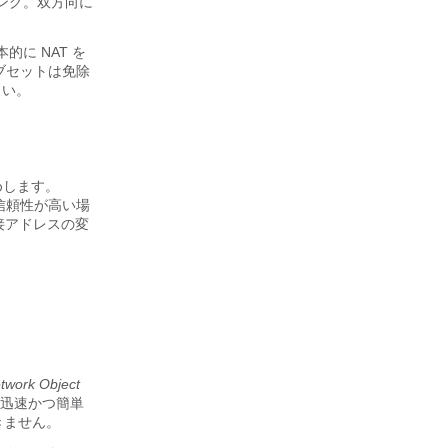
ピング。双方向に
に NAT を
ブセットは免除
さい。
。
めします。
は信頼性が高い場
接アドレスの変
twork Object
の迅速かつ簡単
きません。