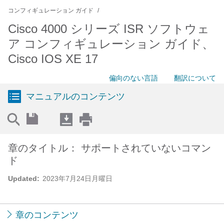
コンフィギュレーション ガイド
Cisco 4000 シリーズ ISR ソフトウェ
ア コンフィギュレーション ガイド、
Cisco IOS XE 17
偏向のない言語
翻訳について
マニュアルのコンテンツ
章のタイトル： サポートされていないコマン
ド
Updated:
2023年7月24日月曜日
章のコンテンツ