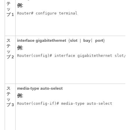
テ
例:
ッ
Router# configure terminal
プ 1
ス
interface gigabitethernet
{
slot
|
bay
port
}
|
テ
例:
ッ
Router(config)# interface gigabitethernet slot/p
プ 2
ス
media-type auto-select
テ
例:
ッ
Router(config-if)# media-type auto-select 
プ 3