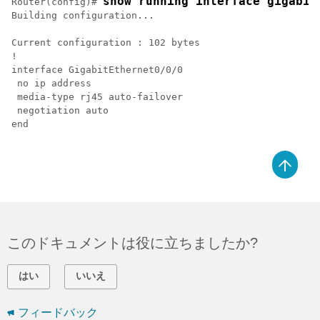
show running interface gigabit
Router(config)# 
Building configuration...

Current configuration : 102 bytes

!

interface GigabitEthernet0/0/0

 no ip address

 media-type rj45 auto-failover

 negotiation auto

end

このドキュメントは役に立ちましたか?
はい
いいえ
フィードバック