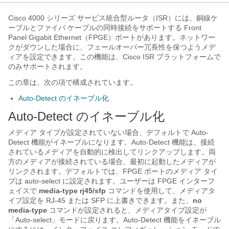
Cisco 4000 シリーズ サービス統合型ルータ（ISR）には、銅線ケ
ーブルとファイバ ケーブルの同時接続をサポートする Front
Panel Gigabit Ethernet（FPGE）ポートがあります。ネットワー
クがダウンした場合に、フェールオーバー冗長性を保つようメデ
ィアを設定できます。この機能は、Cisco ISR プラットフォームで
のみサポートされます。
この章は、次の項で構成されています。
Auto-Detect のイネーブル化
Auto-Detect のイネーブル化
メディア タイプが設定されていない場合、デフォルトで Auto-
Detect 機能がイネーブルになります。Auto-Detect 機能は、接続
されているメディアを自動的に検出してリンクアップします。両
方のメディアが接続されている場合、最初に起動したメディアが
リンクされます。デフォルトでは、FPGE ポートのメディア タイ
プは auto-select に設定されます。ユーザーは FPGE インターフ
ェイスで
media-type rj45/sfp
コマンドを使用して、メディアタ
イプ設定を RJ-45 または SFP に上書きできます。また、
no
media-type
コマンドが設定されると、メディアタイプ設定が
「Auto-select」モードに戻ります。Auto-Detect 機能をイネーブル