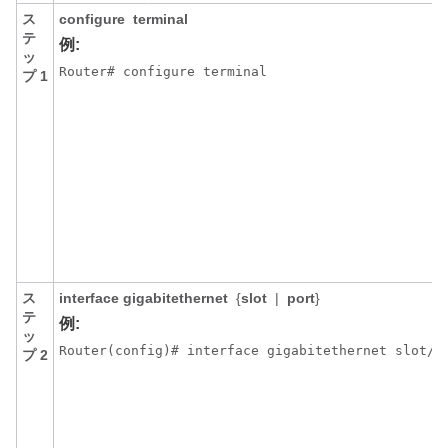
ス
configure
terminal
テ
例:
ッ
Router# configure terminal
プ 1
ス
interface gigabitethernet
{
slot
|
port
}
テ
例:
ッ
Router(config)# interface gigabitethernet slot/p
プ 2