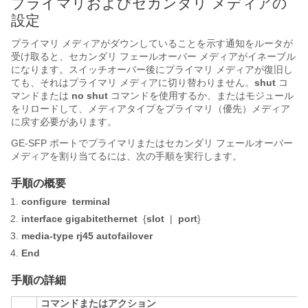
プライマリおよびセカンダリ メディアの
設定
プライマリ メディアがダウンしていることを示す通知をルータが
受け取ると、セカンダリ フェールオーバー メディアがイネーブル
になります。スイッチオーバー後にプライマリ メディアが復旧し
ても、それはプライマリ メディアに切り替わりません。
shut
コ
マンドまたは
no shut
コマンドを使用するか、またはモジュール
をリロードして、メディアタイプをプライマリ（優先）メディア
に戻す必要があります。
GE-SFP ポートでプライマリまたはセカンダリ フェールオーバー
メディアを割り当てるには、次の手順を実行します。
手順の概要
configure
terminal
interface gigabitethernet
{
slot
|
port
}
media-type rj45 autofailover
End
手順の詳細
コマンドまたはアクション