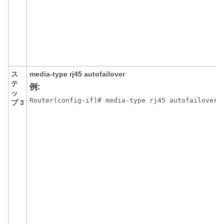
ス
media-type rj45 autofailover
テ
例:
ッ
Router(config-if)# media-type rj45 autofailover
プ 3