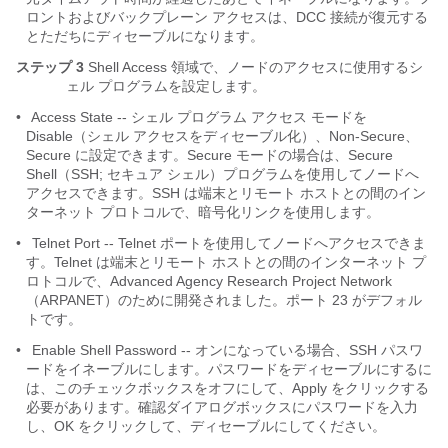
ロントおよびバックプレーン アクセスは、DCC 接続が復元する
とただちにディセーブルになります。
ステップ 3
Shell Access 領域で、ノードのアクセスに使用するシ
ェル プログラムを設定します。
•
Access State -- シェル プログラム アクセス モードを
Disable（シェル アクセスをディセーブル化）、Non-Secure、
Secure に設定できます。Secure モードの場合は、Secure
Shell（SSH; セキュア シェル）プログラムを使用してノードへ
アクセスできます。SSH は端末とリモート ホストとの間のイン
ターネット プロトコルで、暗号化リンクを使用します。
•
Telnet Port -- Telnet ポートを使用してノードへアクセスできま
す。Telnet は端末とリモート ホストとの間のインターネット プ
ロトコルで、Advanced Agency Research Project Network
（ARPANET）のために開発されました。ポート 23 がデフォル
トです。
•
Enable Shell Password -- オンになっている場合、SSH パスワ
ードをイネーブルにします。パスワードをディセーブルにするに
は、このチェックボックスをオフにして、Apply をクリックする
必要があります。確認ダイアログボックスにパスワードを入力
し、OK をクリックして、ディセーブルにしてください。