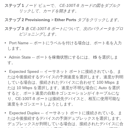
ステップ 1
ノード ビューで、
CE-100T-8 カードの図をダブルク
リックして、カードを開きます。
ステップ 2
Provisioning
>
Ether
Ports
タブをクリックします。
ステップ 3
各 CE-100T-8 ポートについて、次のパラメータをプロ
ビジョニングします。
•
Port Name -- ポートにラベルを付ける場合は、ポート名を入力
します。
•
Admin State -- ポートを稼働状態にするには、
IS
を選択しま
す。
•
Expected Speed -- イーサネット ポートに接続されている、ま
たは今後接続するデバイスの予測速度を選択します。速度が判明
している場合は、接続されたデバイスに合わせて 100 Mbps ま
たは 10 Mbps を選択します。速度が不明な場合に Auto を選択
すると、ポート速度の自動ネゴシエーションがイネーブルにな
り、CE-100T-8 ポートは接続先デバイスと、相互に使用可能な
速度をネゴシエートしようとします。
•
Expected Duplex -- イーサネット ポートに接続されている、ま
たは今後接続するデバイスの予測デュプレックスを選択します。
デュプレックスが判明している場合は、接続されたデバイスに合