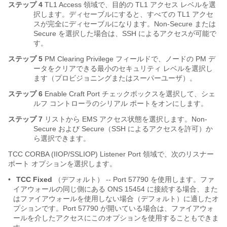
ステップ 4
TL1 Access 領域で、目的の TL1 アクセス レベルを選
択します。ディセーブルにすると、すべての TL1 アクセ
スが完全にディセーブルになります。Non-Secure または
Secure を選択した場合は、SSH によるアクセスが可能で
す。
ステップ 5
PM Clearing Privilege フィールドで、ノードの PM デ
ータをクリアできる最小のセキュリティ レベルを選択し
ます（プロビジョニングまたはスーパーユーザ）。
ステップ 6
Enable Craft Port チェックボックスを選択して、シェ
ルフ コントローラのシリアル ポートをオンにします。
ステップ 7
リストから EMS アクセス状態を選択します。Non-
Secure および Secure（SSH によるアクセスを許可）か
ら選択できます。
TCC CORBA (IIOP/SSLIOP) Listener Port 領域で、次のリスナー
ポート オプションを選択します。
•
TCC Fixed
（デフォルト） -- Port 57790 を使用します。ファ
イアウォールの同じ側にある ONS 15454 に接続する場合、また
はファイアウォールを使用しない場合（デフォルト）に適したオ
プションです。Port 57790 が開いている場合は、ファイアウォ
ールを介したアクセスにこのオプションを使用することもできま