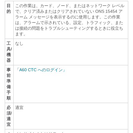
目
この作業は、カード、ノード、またはネットワーク レベル
的
で、クリア済みまたはクリアされていない ONS 15454 ア
ラーム メッセージを表示するのに使用します。この作業
は、アラームで示されている、設定、トラフィック、また
は接続の問題をトラブルシューティングするときに役立ち
ます。
工
なし
具/
機
器
事
「A60 CTC へのログイン」
前
準
備
手
順
必
適宜
須/
適
宜