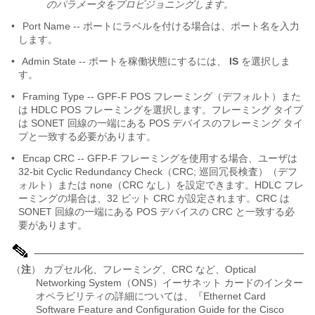
のパラメータをプロビジョニングします。
•
Port Name -- ポートにラベルを付ける場合は、ポート名を入力
します。
•
Admin State -- ポートを稼働状態にするには、
IS
を選択しま
す。
•
Framing Type -- GPF-F POS フレーミング（デフォルト）また
は HDLC POS フレーミングを選択します。フレーミング タイプ
は SONET 回線の一端にある POS デバイスのフレーミング タイ
プと一致する必要があります。
•
Encap CRC -- GFP-F フレーミングを使用する場合、ユーザは
32-bit Cyclic Redundancy Check（CRC; 巡回冗長検査）（デフ
ォルト）または none（CRC なし）を設定できます。HDLC フレ
ーミングの場合は、32 ビット CRC が設定されます。CRC は
SONET 回線の一端にある POS デバイスの CRC と一致する必
要があります。
（
注
） カプセル化、フレーミング、CRC など、Optical
Networking System（ONS）イーサネット カードのインター
オペラビリティの詳細については、『Ethernet Card
Software Feature and Configuration Guide for the Cisco