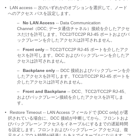
•
LAN access -- 次のいずれかのオプションを選択して、ノード
へのアクセス パスを設定します。
–
No LAN Access
-- Data Communication
Channel（DCC; データ通信チャネル）接続を介したアクセ
スだけを許可します。TCC2/TCC2P RJ-45 ポートおよびバ
ックプレーンを介したアクセスは許可されません。
–
Front only
-- TCC2/TCC2P RJ-45 ポートを介したアク
セスを許可します。DCC およびバックプレーンを介したア
クセスは許可されません。
–
Backplane only
-- DCC 接続およびバックプレーンを介
したアクセスを許可します。TCC2/TCC2P RJ-45 ポートを
介したアクセスは許可されません。
–
Front and Backplane
-- DCC、TCC2/TCC2P RJ-45、
およびバックプレーン接続を介したアクセスを許可しま
す。
•
Restore Timeout -- LAN Access フィールドで [DCC only] が選
択されている場合に、DCC 接続が中断してから、フロントおよ
びバックプレーン アクセスをイネーブルにするまでの遅延時間
を設定します。フロントおよびバックプレーン アクセスは、復
元タイムアウト時間が経過したあとでイネーブルになります。フ