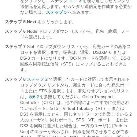
をクリックし、
ステップ
1
～
3
を繰り返してセカンダリ
送信元を定義します。セカンダリ送信元を作成する必要が
ない場合は、
ステップ 5
へ進みます。
ステップ 5
Next
をクリックします。
ステップ 6
Node ドロップダウン リストから、宛先（終端）ノー
ドを選択します。
ステップ 7
Slot ドロップダウン リストから、宛先カードのあるス
ロットを選択します。宛先は、通常、DS3XM-6 または
DS-3 カードになります。OC-N カードを選択して、DS-3
回線を同期転送信号（STS）にマップすることもできま
す。
ステップ 8
ステップ 2
で選択したカードに対応して表示されるド
ロップダウン リストから、宛先カードに合った宛先ポー
トまたは STS を選択します。有効なオプションのリスト
は、
表6-2
を参照してください。Cisco Transport
Controller（CTC）は、他の回線によってすでに使用され
ているポート、STS、Virtual Tributary（VT）、または
DS3 を表示しません。同じネットワークで作業している 2
人のユーザが、同じポート、STS、VT、ポート、または
DS3 を同時に選択した場合は、一方のユーザに [Path in
Use] のエラーが表示され、回線を完成させることができ