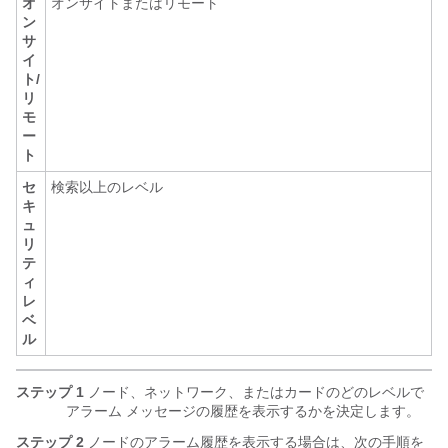
オ
オンサイトまたはリモート
ン
サ
イ
ト/
リ
モ
ー
ト
セ
検索以上のレベル
キ
ュ
リ
テ
ィ
レ
ベ
ル
ステップ 1
ノード、ネットワーク、またはカードのどのレベルで
アラーム メッセージの履歴を表示するかを決定します。
ステップ 2
ノードのアラーム履歴を表示する場合は、次の手順を