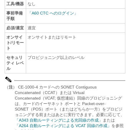
工具/機器
なし
事前準備
「A60 CTC へのログイン」
手順
必須/適宜
適宜
オンサイ
オンサイトまたはリモート
ト/リモー
ト
セキュリ
プロビジョニング以上のレベル
ティ レベ
ル
（
注
） CE-1000-4 カードへの SONET Contiguous
Concatenated（CCAT）または Virtual
Concatenated（VCAT; 仮想連結）回線のプロビジョニング
は、カードのイーサネット ポートと Packet-over-
SONET（POS）ポート（またはどちらか一方）をプロビジ
ョニングする前またはあとに実行できます。必要に応じて、
「A343 自動ルーティングによる光回線の作成」
または
「A264 自動ルーティングによる VCAT 回線の作成」
を参照