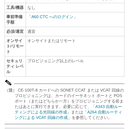
工具/機器
なし
事前準備
「A60 CTC へのログイン」
手順
必須/適宜
適宜
オンサイ
オンサイトまたはリモート
ト/リモー
ト
セキュリ
プロビジョニング以上のレベル
ティ レベ
ル
（
注
） CE-100T-8 カードへの SONET CCAT または VCAT 回線の
プロビジョニングは、カードのイーサネット ポートと POS
ポート（またはどちらか一方）をプロビジョニングする前ま
たはあとに実行できます。必要に応じて、
「A343 自動ルー
ティングによる光回線の作成」
または
「A264 自動ルーティ
ングによる VCAT 回線の作成」
を参照してください。