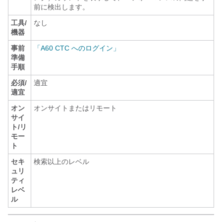
前に検出します。
工具/
なし
機器
事前
「A60 CTC へのログイン」
準備
手順
必須/
適宜
適宜
オン
オンサイトまたはリモート
サイ
ト/リ
モー
ト
セキ
検索以上のレベル
ュリ
ティ
レベ
ル