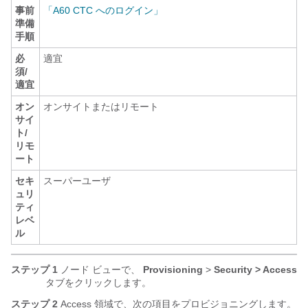
事前
「A60 CTC へのログイン」
準備
手順
必
適宜
須/
適宜
オン
オンサイトまたはリモート
サイ
ト/
リモ
ート
セキ
スーパーユーザ
ュリ
ティ
レベ
ル
ステップ 1
ノード ビューで、
Provisioning
>
Security > Access
タブをクリックします。
ステップ 2
Access 領域で、次の項目をプロビジョニングします。