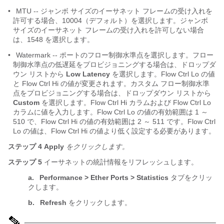
•
MTU -- ジャンボ サイズのイーサネット フレームの受け入れを
許可する場合、10004（デフォルト）を選択します。ジャンボ
サイズのイーサネット フレームの受け入れを許可しない場合
は、1548 を選択します。
•
Watermark -- ポートのフロー制御水準点を選択します。フロー
制御水準点の低遅延をプロビジョニングする場合は、ドロップダ
ウン リストから
Low Latency
を選択します。Flow Ctrl Lo の値
と Flow Ctrl Hi の値が変更されます。カスタム フロー制御水準
点をプロビジョニングする場合は、ドロップダウン リストから
Custom
を選択します。Flow Ctrl Hi カラムおよび Flow Ctrl Lo
カラムに値を入力します。Flow Ctrl Lo の値の有効範囲は 1 ～
510 で、Flow Ctrl Hi の値の有効範囲は 2 ～ 511 です。Flow Ctrl
Lo の値は、Flow Ctrl Hi の値より低く設定する必要があります。
ステップ 4
Apply
をクリックします。
ステップ 5
イーサネットの統計情報をリフレッシュします。
a.
Performance > Ether Ports > Statistics
タブをクリッ
クします。
b.
Refresh
をクリックします。