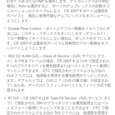
わせて Full または Half を選択します。デュプレックスが不明な
場合に Auto を選択すると、ポートのデュプレックスの自動ネゴ
シエーションがイネーブルになり、CE-100T-8 ポートは接続先
デバイスと、相互に使用可能なデュプレックスをネゴシエートし
ようとします。
•
Enable Flow Control -- ポート上でフロー制御をイネーブルにす
るには、このチェックボックスをオンにします（デフォルト）。
フロー制御をイネーブルにしない場合は、ボックスをオフにしま
す。CE-100T-8 は接続先デバイスと対称型のフロー制御をネゴ
シエートしようとします。
•
802.1Q VLAN CoS -- Class of Service（CoS; サービス クラ
ス）タグ付きフレームの場合、CE-100T-8 は CoS で指定された
8 つのプライオリティを優先処理またはベストエフォート処理に
マッピングできます。CTC で指定されたクラスよりも上位の
CoS クラスには、低遅延を実現する優先処理がマッピングされ
ます。デフォルトでは、CoS に 7（CoS の最大値）が設定され
ているため、すべてのトラフィックがベストエフォート方式で処
理されます。
•
IP ToS -- CE-100T-8 はIP Type-Of-Service（ToS; サービス タイ
プ）で指定された 256 のプライオリティを優先処理またはベス
トエフォート処理にマッピングすることもできます。CTC で指
定されたクラスよりも上位の ToS クラスには、低遅延を実現す