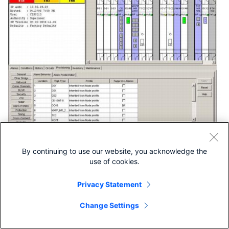
By continuing to use our website, you acknowledge the
ステップ 3
カード ビューからプロファイル エディタにアクセスす
use of cookies.
る場合は、
Provisioning > Alarm Profiles > Alarm
Profile Editor
タブをクリックします。
Privacy Statement
ステップ 4
使用中のデフォルト プロファイルを基にして新しいプ
ロファイルを作成する場合は、
New
をクリックして、
ス
Change Settings
テップ 10
へ進みます。
ステップ 5
ノードに存在するプロファイルを使用してプロファイ