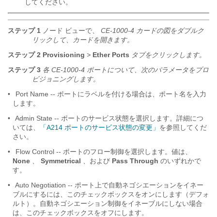
してください。
ステップ 1
ノード ビューで、
CE-1000-4 カードの図をダブルク
リックして、カードを開きます。
ステップ 2
Provisioning
>
Ether
Ports
タブをクリックします。
ステップ 3
各 CE-1000-4 ポートについて、次のパラメータをプロ
ビジョニングします。
•
Port Name -- ポートにラベルを付ける場合は、ポート名を入力
します。
•
Admin State -- ポートのサービス状態を選択します。詳細につ
いては、
「A214 ポートのサービス状態の変更」
を参照してくだ
さい。
•
Flow Control -- ポートのフロー制御を選択します。値は、
None
、
Symmetrical
、および
Pass Through
のいずれかで
す。
•
Auto Negotiation -- ポート上で自動ネゴシエーションをイネー
ブルにするには、このチェックボックスをオンにします（デフォ
ルト）。自動ネゴシエーション制御をイネーブルにしない場合
は、このチェックボックスをオフにします。