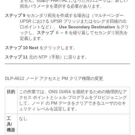
ません。回線が PARTIAL になった方のユーザは、新しい
宛先パラメータを選択する必要があります。
ステップ 9
セカンダリ宛先を作成する場合は（マルチベンダー
UPSR における UPSR ブリッジまたはセレクタ回線の出
口ポイントなど）、
Use Secondary Destination
をクリ
ックし、
ステップ
6
～
8
を繰り返してセカンダリ宛先を
定義します。
ステップ 10
Next
をクリックします。
ステップ 11
元の NTP（手順）に戻ります。
DLP-
A512 ノード アクセスと PM クリア権限の変更
目的
この作業では、ONS 15454 を接続するための物理的なア
クセス ポイントとシェル プログラムをプロビジョニング
して、ノード の PM データをクリアできるユーザのセキ
ュリティ レベルを設定します。
工
なし
具/
機器