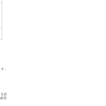
ま
います。
する必
参照