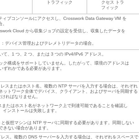
ク
トラフィック
クセス トラ
フィック
ティブコンソールにアクセスし、
Crosswork Data Gateway
VM を
合。
swork Cloud から収集ジョブの設定を受信し、収集したデータを
。
ック：デバイス管理およびテレメトリデータの場合。
 つ、2 つ、または 3 つの IPv4/IPv6 アドレス。
アルスタック構成をサポートしていません。したがって、環境のアドレスは
v6 のいずれかである必要があります。
v6 アドレスまたはホスト名。複数の NTP サーバを入力する場合は、それぞれ
ネットワーク全体でデバイス、クライアント、およびサーバを同期する
でなければなりません。
アドレスまたはホスト名がネットワーク上で到達可能であることを確認し
、インストールは失敗します。
と仮想マシンは NTP サーバに同期する必要があります。同期しない
を完了できない場合があります。
v6 アドレス。複数の DNS サーバーを入力する場合は、それぞれをスペースで