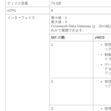
ディスク容量
74 GB
vCPU
8
インターフェイス
最小値：1
最大値：3
Crosswork Data Gateway
は、次の組み
れかで展開できます。
NIC の数
vNIC0
1
管
ッ
制御
ト
デバ
クセ
フ
2
管
ッ
3
管