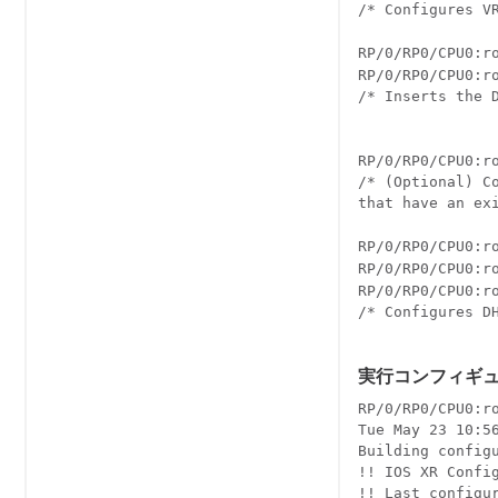
/* Configures V
RP/0/
RP0
/CPU0:r
RP/0/
RP0
/CPU0:r
/* Inserts the 
RP/0/
RP0
/CPU0:r
/* (Optional) C
that have an ex
RP/0/
RP0
/CPU0:r
RP/0/
RP0
/CPU0:r
RP/0/
RP0
/CPU0:r
/* Configures D
実行コンフィギ
RP/0/
RP0
/CPU0:r
Tue May 23 10:56
Building configu
!! IOS XR Config
!! Last configu