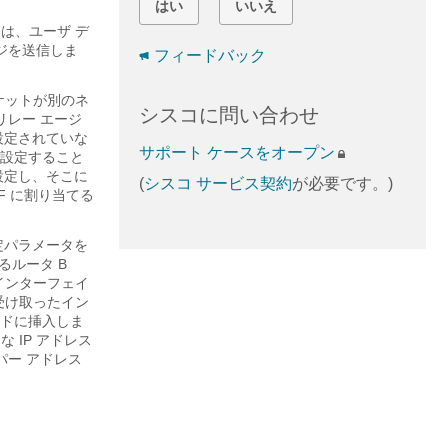
はい
いいえ
は、ユーザ デ
ージを送信しま
フィードバック
ケットが別のネ
シスコに問い合わせ
リレー エージ
設定されていな
サポート ケースをオープン
を設定すること
を設定し、そこに
(
シスコ サービス契約
が必要です。)
F に割り当てる
定パラメータを
るルータ B
インターフェイ
受け取ったイン
ールドに挿入しま
 IP アドレス
パー アドレス