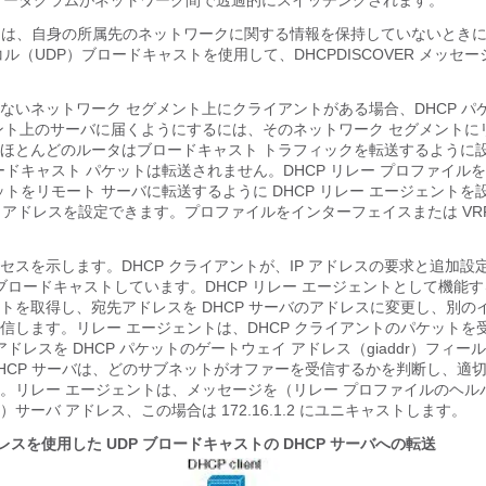
 データグラムがネットワーク間で透過的にスイッチングされます。
ントは、自身の所属先のネットワークに関する情報を保持していないときに
ル（UDP）ブロードキャストを使用して、DHCPDISCOVER メッセ
ないネットワーク セグメント上にクライアントがある場合、DHCP パ
ント上のサーバに届くようにするには、そのネットワーク セグメントに
ほとんどのルータはブロードキャスト トラフィックを転送するように
ロードキャスト パケットは転送されません。DHCP リレー プロファイル
ケットをリモート サーバに転送するように DHCP リレー エージェント
ー アドレスを設定できます。プロファイルをインターフェイスまたは VR
セスを示します。DHCP クライアントが、IP アドレスの要求と追加設
でブロードキャストしています。DHCP リレー エージェントとして機能す
トを取得し、宛先アドレスを DHCP サーバのアドレスに変更し、別の
信します。リレー エージェントは、DHCP クライアントのパケットを
 アドレスを DHCP パケットのゲートウェイ アドレス（giaddr）フィ
HCP サーバは、どのサブネットがオファーを受信するかを判断し、適切な
。リレー エージェントは、メッセージを（リレー プロファイルのヘル
サーバ アドレス、この場合は 172.16.1.2 にユニキャストします。
レスを使用した UDP ブロードキャストの DHCP サーバへの転送