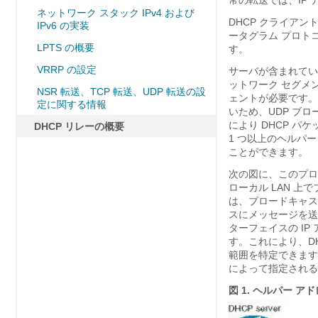
常の転送では、IP
ネットワーク スタック IPv4 および
DHCP クライア
IPv6 の実装
ータグラム プロトコ
LPTS の概要
す。
VRRP の設定
サーバが含まれてい
ットワーク セグメ
NSR 転送、TCP 転送、UDP 転送の設
ェントが必要です。
定に関する情報
いため、UDP ブ
により DHCP パ
DHCP リレーの概要
1 つ以上のヘルパ
ことができます。
次の図に、このプロ
ローカル LAN 上
は、ブロードキャス
スにメッセージを送
ターフェイスの IP
す。これにより、D
範囲を特定できます
によって指定される）
図 1.
ヘルパー アド