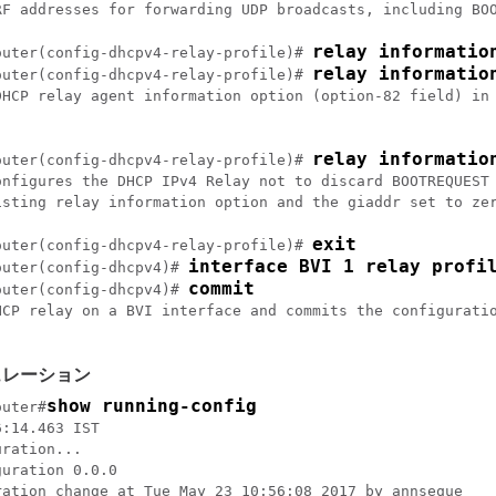
RF addresses for forwarding UDP broadcasts, including BOO
relay informatio
outer
(config-dhcpv4-relay-profile)# 
relay informatio
outer
(config-dhcpv4-relay-profile)# 
DHCP relay agent information option (option-82 field) in 
relay informatio
outer
(config-dhcpv4-relay-profile)# 
onfigures the DHCP IPv4 Relay not to discard BOOTREQUEST 
isting relay information option and the giaddr set to zer
exit
outer
(config-dhcpv4-relay-profile)# 
interface BVI 1 relay profi
outer
(config-dhcpv4)# 
commit
outer
(config-dhcpv4)# 
HCP relay on a BVI interface and commits the configuratio
ュレーション
show running-config
outer
#
:14.463 IST

ration...

uration 0.0.0

ration change at Tue May 23 10:56:08 2017 by annseque
