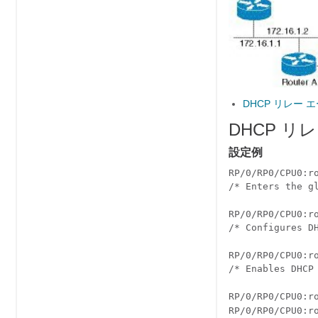
DHCP リレー
DHCP 
設定例
RP/0/
RP0
/CPU0:r
/* Enters the gl
RP/0/
RP0
/CPU0:r
/* Configures D
RP/0/
RP0
/CPU0:r
/* Enables DHCP 
RP/0/
RP0
/CPU0:r
RP/0/
RP0
/CPU0:r