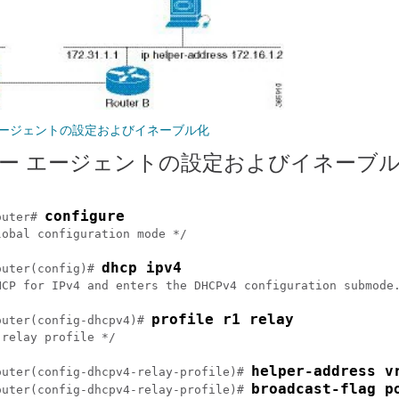
 エージェントの設定およびイネーブル化
リレー エージェントの設定およびイネーブ
configure
outer
# 
obal configuration mode */

dhcp ipv4
outer
(config)# 
HCP for IPv4 and enters the DHCPv4 configuration submode.
profile r1 relay
outer
(config-dhcpv4)# 
relay profile */

helper-address v
outer
(config-dhcpv4-relay-profile)# 
broadcast-flag p
outer
(config-dhcpv4-relay-profile)# 