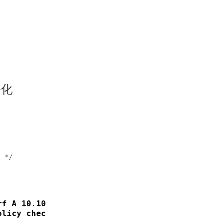
ル化
 */

rf A 10.10.10.1 giaddr 40.1.1.2
olicy check