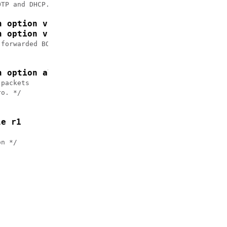
TP and DHCP. */

n option vpn
n option vpn-mode rfc
forwarded BOOTREQUEST messages to a DHCP server. */

n option allow-untrusted
packets 

o. */

le r1
n */
