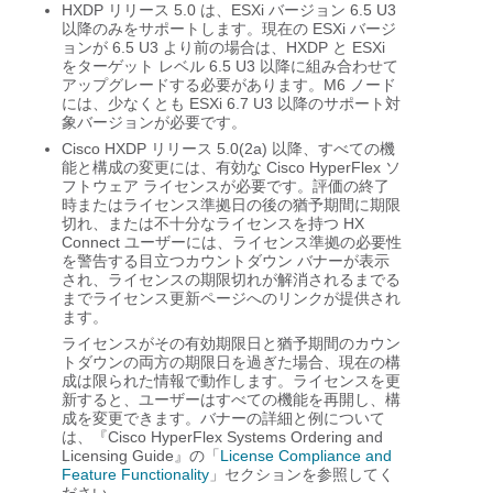
HXDP リリース 5.0 は、ESXi バージョン 6.5 U3
以降のみをサポートします。現在の ESXi バージ
ョンが 6.5 U3 より前の場合は、HXDP と ESXi
をターゲット レベル 6.5 U3 以降に組み合わせて
アップグレードする必要があります。M6 ノード
には、少なくとも ESXi 6.7 U3 以降のサポート対
象バージョンが必要です。
Cisco HXDP リリース 5.0(2a) 以降、すべての機
能と構成の変更には、有効な Cisco HyperFlex ソ
フトウェア ライセンスが必要です。評価の終了
時またはライセンス準拠日の後の猶予期間に期限
切れ、または不十分なライセンスを持つ HX
Connect ユーザーには、ライセンス準拠の必要性
を警告する目立つカウントダウン バナーが表示
され、ライセンスの期限切れが解消されるまでる
までライセンス更新ページへのリンクが提供され
ます。
ライセンスがその有効期限日と猶予期間のカウン
トダウンの両方の期限日を過ぎた場合、現在の構
成は限られた情報で動作します。ライセンスを更
新すると、ユーザーはすべての機能を再開し、構
成を変更できます。バナーの詳細と例について
は、『Cisco HyperFlex Systems Ordering and
Licensing Guide』の「
License Compliance and
Feature Functionality
」セクションを参照してく