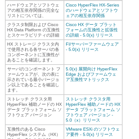
ハードウェアとソフトウェ
Cisco HyperFlex HX-Series
アの相互依存関係の完全な
のハードウェアとソフトウ
リストについては、
ェアの相互依存関係
クラスタ制限および Cisco
Cisco HX データ プラット
HX Data Platform の互換性
フォームの互換性と拡張性
とスケーラビリティの詳細
の詳細 - 5.0(x) リリース
HX ストレージ クラスタ内
FI/サーバーファームウェア
で使用される各サーバの各
- 5.0(x) リリース
コンポーネントに互換性が
あることを確認します。
サーバのコンポーネント フ
5.0(x) 展開向け HyperFlex
ァームウェアが、次の表に
Edge およびファームウェ
示されている最小バージョ
ア互換性マトリックス
ン以上であることを確認し
ます。
ストレッチ クラスタ用
ストレッチ クラスタ用
HyperFlex 補助ノードの HX
HyperFlex 補助ノードの HX
データ プラットフォーム ソ
データ プラットフォーム ソ
フトウェア バージョン
フトウェア バージョン -
5.0（x）リリース
互換性のある Cisco
VMware ESXi のソフトウェ
HyperFlex システム（HX）
ア要件 - 5.0(x) リリース