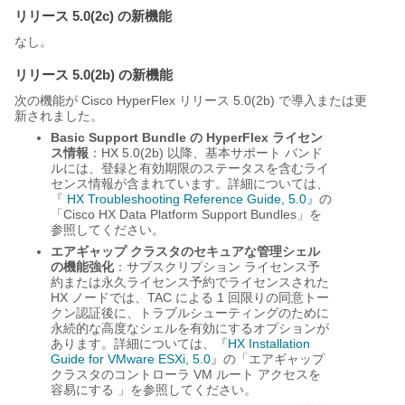
リリース 5.0(2c) の新機能
なし。
リリース 5.0(2b) の新機能
次の機能が Cisco HyperFlex リリース 5.0(2b) で導入または更
新されました。
Basic Support Bundle の HyperFlex ライセン
ス情報
：HX 5.0(2b) 以降、基本サポート バンド
ルには、登録と有効期限のステータスを含むライ
センス情報が含まれています。詳細については、
『
HX Troubleshooting Reference Guide, 5.0』
の
「Cisco HX Data Platform Support Bundles」を
参照してください。
エアギャップ クラスタのセキュアな管理シェル
の機能強化
：サブスクリプション ライセンス予
約または永久ライセンス予約でライセンスされた
HX ノードでは、TAC による 1 回限りの同意トー
クン認証後に、トラブルシューティングのために
永続的な高度なシェルを有効にするオプションが
あります。詳細については、『
HX Installation
Guide for VMware ESXi, 5.0
』の「エアギャップ
クラスタのコントローラ VM ルート アクセスを
容易にする 」を参照してください。