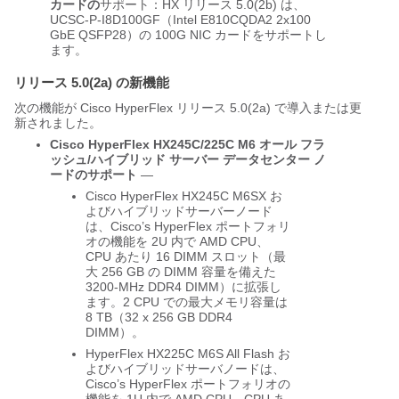
カードの
サポート：HX リリース 5.0(2b) は、
UCSC-P-I8D100GF（Intel E810CQDA2 2x100
GbE QSFP28）の 100G NIC カードをサポートし
ます。
リリース 5.0(2a) の新機能
次の機能が Cisco HyperFlex リリース 5.0(2a) で導入または更
新されました。
Cisco HyperFlex HX245C/225C M6 オール フラ
ッシュ/ハイブリッド サーバー データセンター ノ
ードのサポート
—
Cisco HyperFlex HX245C M6SX お
よびハイブリッドサーバーノード
は、Cisco’s HyperFlex ポートフォリ
オの機能を 2U 内で AMD CPU、
CPU あたり 16 DIMM スロット（最
大 256 GB の DIMM 容量を備えた
3200-MHz DDR4 DIMM）に拡張し
ます。2 CPU での最大メモリ容量は
8 TB（32 x 256 GB DDR4
DIMM）。
HyperFlex HX225C M6S All Flash お
よびハイブリッドサーバノードは、
Cisco’s HyperFlex ポートフォリオの
機能を 1U 内で AMD CPU、CPU あ