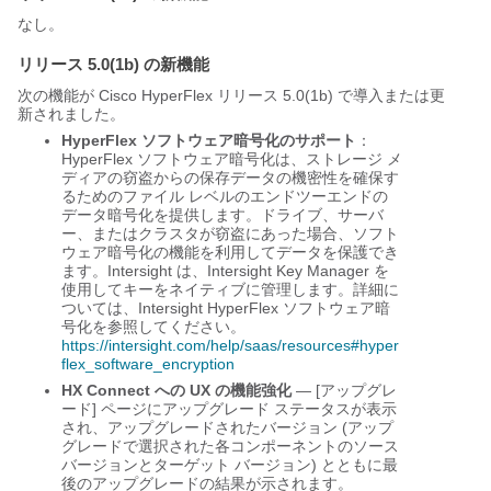
なし。
リリース 5.0(1b) の新機能
次の機能が Cisco HyperFlex リリース 5.0(1b) で導入または更
新されました。
HyperFlex ソフトウェア暗号化のサポート
：
HyperFlex ソフトウェア暗号化は、ストレージ メ
ディアの窃盗からの保存データの機密性を確保す
るためのファイル レベルのエンドツーエンドの
データ暗号化を提供します。ドライブ、サーバ
ー、またはクラスタが窃盗にあった場合、ソフト
ウェア暗号化の機能を利用してデータを保護でき
ます。Intersight は、Intersight Key Manager を
使用してキーをネイティブに管理します。詳細に
ついては、Intersight HyperFlex ソフトウェア暗
号化を参照してください。
https://intersight.com/help/saas/resources#hyper
flex_software_encryption
HX Connect への UX の機能強化
— [アップグレ
ード] ページにアップグレード ステータスが表示
され、アップグレードされたバージョン (アップ
グレードで選択された各コンポーネントのソース
バージョンとターゲット バージョン) とともに最
後のアップグレードの結果が示されます。