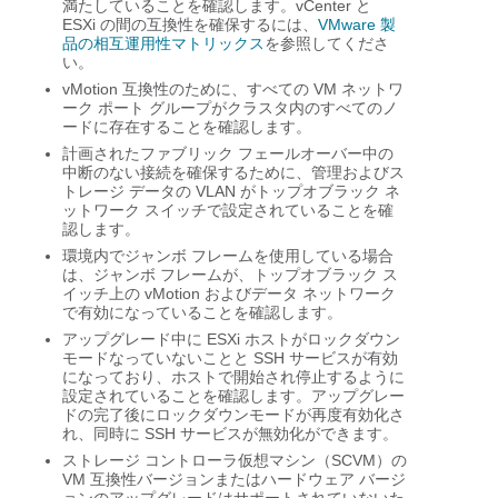
満たしていることを確認します。vCenter と
ESXi の間の互換性を確保するには、
VMware 製
品の相互運用性マトリックス
を参照してくださ
い。
vMotion 互換性のために、すべての VM ネットワ
ーク ポート グループがクラスタ内のすべてのノ
ードに存在することを確認します。
計画されたファブリック フェールオーバー中の
中断のない接続を確保するために、管理およびス
トレージ データの VLAN がトップオブラック ネ
ットワーク スイッチで設定されていることを確
認します。
環境内でジャンボ フレームを使用している場合
は、ジャンボ フレームが、トップオブラック ス
イッチ上の vMotion およびデータ ネットワーク
で有効になっていることを確認します。
アップグレード中に ESXi ホストがロックダウン
モードなっていないことと SSH サービスが有効
になっており、ホストで開始され停止するように
設定されていることを確認します。アップグレー
ドの完了後にロックダウンモードが再度有効化さ
れ、同時に SSH サービスが無効化ができます。
ストレージ コントローラ仮想マシン（SCVM）の
VM 互換性バージョンまたはハードウェア バージ