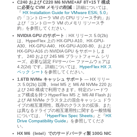
C240 および C220 M6 NVME+AF 8T+15 T 構成
に必要な CVM メモリの削減
：詳細については、
『
HX Installation Guide for VMware ESXi, 5.0
』
の「コントローラ VM の CPU リソース予約」お
よび「コントローラ VM のメモリ リソース予
約」を参照してください。
NVIDIA GPU のサポート
：HX リリース 5.0(2b)
は、HyperFlex 上の HX-GPU-A10、HX-GPU-
A30、HX-GPU-A40、HX-GPU-A100-80、および
HX-GPU-A16 の NVIDIA GPU をサポートしま
す。 240 および 245 M6 プラットフォーム シリ
ーズ。必要な認定 FI/サーバー ファームウェアは
4.2(2d) です。詳細については、
HyperFlex HX ス
ペック シート
を参照してください。
1.6TB NVMe キャッシュ サポート
— HX リリー
ス 5.0(2b) 以降、Intel M5 と M6 All NVMe 220 お
よび 240 構成で利用できます。特定のハードウ
ェア構成を持つ HyperFlex M5 と M6 All Flash お
よび All NVMe クラスタ上の混合キャッシュ ドラ
イブの相互運用性。既存のクラスタの拡張、また
は異なるドライブの相互運用性に関する一般情報
については、『
HyperFlex Spec Sheets
』と『
HX
Drive Compatibility Guide
』を参照してくださ
い。
HX M6（Intel）でのサードパーティ製 100G NIC