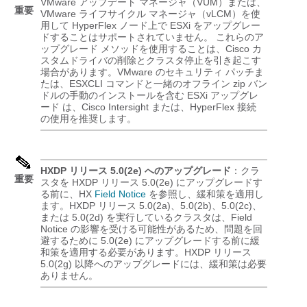
VMware アップデート マネージャ（VUM）または、
重要
VMware ライフサイクル マネージャ（vLCM）を使
用して HyperFlex ノード上で ESXi をアップグレー
ドすることはサポートされていません。 これらのア
ップグレード メソッドを使用することは、Cisco カ
スタムドライバの削除とクラスタ停止を引き起こす
場合があります。VMware のセキュリティ パッチま
たは、ESXCLI コマンドと一緒のオフライン zip バン
ドルの手動のインストールを含む ESXi アップグレ
ード は、Cisco Intersight または、HyperFlex 接続
の使用を推奨します。
HXDP リリース 5.0(2e) へのアップグレード
：クラ
重要
スタを HXDP リリース 5.0(2e) にアップグレードす
る前に、HX
Field Notice
を参照し、緩和策を適用し
ます。HXDP リリース 5.0(2a)、5.0(2b)、5.0(2c)、
または 5.0(2d) を実行しているクラスタは、Field
Notice の影響を受ける可能性があるため、問題を回
避するために 5.0(2e) にアップグレードする前に緩
和策を適用する必要があります。HXDP リリース
5.0(2g) 以降へのアップグレードには、緩和策は必要
ありません。