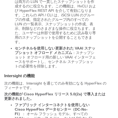
は両方の LUN で一貫したスナップショットを作
成するのに役立ちます。この機能は、HxCLI およ
び HyperFlex REST API を介して有効になりま
す。これらの API / CLI は、iSCSI LUN のグルー
プの作成、指定されたグループ内のすべての
LUN の一覧表示、スナップショットの作成、表
示、削除などのさまざまな操作に役立ちます。ま
た、ユーザーは外部で使用するために読み取り専
用のスナップショットを公開することもできま
す。
センチネルを使用しない更新された VAAI スナッ
プショット オフロード メカニズム
：スナップシ
ョット オフロード用の新しい VAAI インターフェ
ースをサポートし、センチネル スナップショッ
トの必要性を排除します。
Intersight の機能
次の機能は、Intersight を通じてのみ有効になる HyperFlex の
フィーチャです。
次の機能が Cisco HyperFlex リリース 5.0(2a) で導入または
更新されました。
ファブリック インターコネクトを使用しない
Cisco HyperFlex データセンター（DC-No-
FI）
： オール フラッシュ モデル、すべての