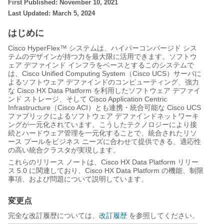
First Published: November 10, 2021
Last Updated: March 5, 2024
はじめに
Cisco HyperFlex™ システムは、ハイパーコンバージド シス
テムのデザインが持つ力を最大限に活用できます。ソフトウ
ェア デファインド インフラをベースとするこのシステムで
は、Cisco Unified Computing System（Cisco UCS）サーバに
よるソフトウェア デファインドのコンピューティング、強力
な Cisco HX Data Platform を利用したソフトウェア デファイ
ンド ストレージ、そして Cisco Application Centric
Infrastructure（Cisco ACI）とも連携・統合可能な Cisco UCS
ファブリックによるソフトウェア デファインドネットワーキ
ングが一元化されています。こうしたテクノロジーにより接
続とハードウェア管理を一元化することで、統合されたリソ
ース プールをビジネス ニーズに合わせて提供できる、適応性
の高い統合クラスタが実現します。
これらのリリース ノートは、Cisco HX Data Platform リリー
ス 5.0 に関連しており、Cisco HX Data Platform の機能、制限
事項、および問題について説明しています。
変更点
完全な改訂履歴については、
改訂履歴
を参照してください。