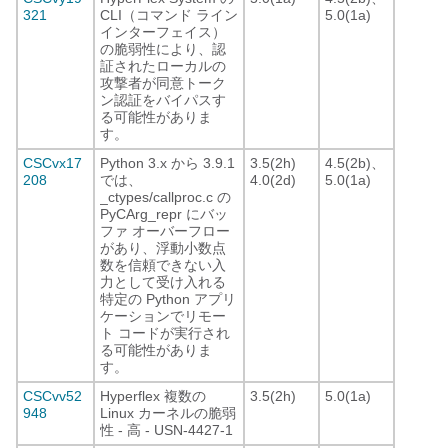
321
CLI（コマンド ライン
5.0(1a)
インターフェイス）
の脆弱性により、認
証されたローカルの
攻撃者が同意トーク
ン認証をバイパスす
る可能性がありま
す。
CSCvx17
Python 3.x から 3.9.1
3.5(2h)
4.5(2b)、
208
では、
4.0(2d)
5.0(1a)
_ctypes/callproc.c の
PyCArg_repr にバッ
ファ オーバーフロー
があり、浮動小数点
数を信頼できない入
力として受け入れる
特定の Python アプリ
ケーションでリモー
ト コードが実行され
る可能性がありま
す。
CSCvv52
Hyperflex 複数の
3.5(2h)
5.0(1a)
948
Linux カーネルの脆弱
性 - 高 - USN-4427-1