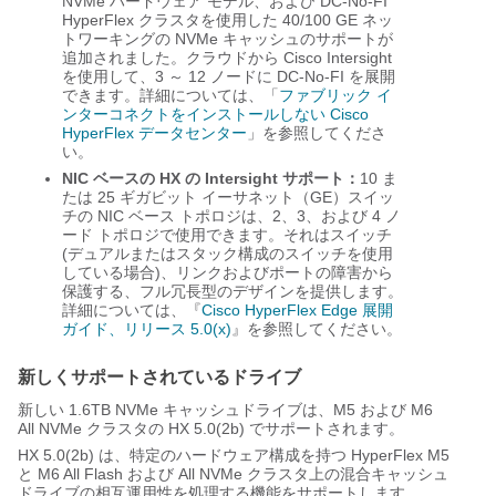
NVMe ハードウェア モデル、および DC-No-FI
HyperFlex クラスタを使用した 40/100 GE ネッ
トワーキングの NVMe キャッシュのサポートが
追加されました。クラウドから Cisco Intersight
を使用して、3 ～ 12 ノードに DC-No-FI を展開
できます。詳細については、「
ファブリック イ
ンターコネクトをインストールしない Cisco
HyperFlex データセンター
」を参照してくださ
い。
NIC ベースの HX の Intersight サポート：
10 ま
たは 25 ギガビット イーサネット（GE）スイッ
チの NIC ベース トポロジは、2、3、および 4 ノ
ード トポロジで使用できます。それはスイッチ
(デュアルまたはスタック構成のスイッチを使用
している場合)、リンクおよびポートの障害から
保護する、フル冗長型のデザインを提供します。
詳細については、『
Cisco HyperFlex Edge 展開
ガイド、リリース 5.0(x)
』を参照してください。
新しくサポートされているドライブ
新しい 1.6TB NVMe キャッシュドライブは、M5 および M6
All NVMe クラスタの HX 5.0(2b) でサポートされます。
HX 5.0(2b) は、特定のハードウェア構成を持つ HyperFlex M5
と M6 All Flash および All NVMe クラスタ上の混合キャッシュ
ドライブの相互運用性を処理する機能をサポートします。