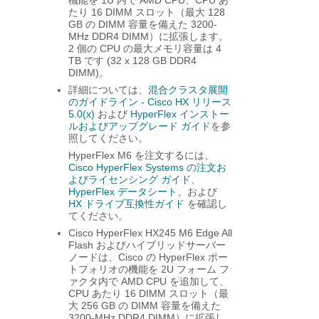
たり 16 DIMM スロット（最大 128
GB の DIMM 容量を備えた 3200-
MHz DDR4 DIMM）に拡張します。
2 個の CPU の最大メモリ容量は 4
TB です (32 x 128 GB DDR4
DIMM)。
詳細については、
混合クラスタ展開
のガイドライン - Cisco HX リリース
5.0(x)
および
HyperFlex インストー
ルおよびアップグレード ガイド
を参
照してください。
HyperFlex M6 を注文するには、
Cisco HyperFlex Systems の注文お
よびライセンシング ガイド
、
HyperFlex データシート
、および
HX ドライブ互換性ガイド
を確認し
てください。
Cisco HyperFlex HX245 M6 Edge All
Flash およびハイブリッドサーバー
ノードは、Cisco の HyperFlex ポー
トフォリオの機能を 2U フォーム フ
ァクタ内で AMD CPU を追加して、
CPU あたり 16 DIMM スロット（最
大 256 GB の DIMM 容量を備えた
3200-MHz DDR4 DIMM）に拡張し