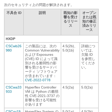
次のセキュリティ上の問題が解決されます。
不具合 ID
説明
既知の影
オープン
響を受け
または既
るリリー
知の修正
ス
済みリリ
ース
HXDP
CSCwb26
この製品には、次の
4.5(2b)、
詳細につ
980
Common Vulnerability
5.0(1b)
いては、
および Exposures
欠陥 ID
(CVE) ID によって識
を参照し
別される脆弱性の影
てくださ
響を受けるサードパ
い。
ーティ ソフトウェア
が含まれています：
CVE-2022-0778
CSCwa33
Hyperflex Controller
4.5(2a)
5.0(2a)
933
VM は Python の脆弱
性 CVE-2021-3737 の
影響を受ける可能性
があります
CSCvy19
HyperFlex System の
5.0(1a)
4.5(2b)、