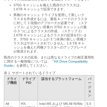
375G キャッシュを備えた既存のクラスタは、
1.6TB キャッシュで拡張できます。
異種のキャッシュ ドライブを使用して新しいク
ラスタを作成するには、最低 4 ノードのクラスタ
に対して 2 段階のアプローチが必要です。（ステ
ップ 1）より少ない容量の 375G キャッシュの最
小 3 つによるクラスタの作成、（ステップ 2）
1.6TB キャッシュによるクラスタの拡張を行いま
す。375G キャッシュが 3 つ未満の新しい異種ク
ラスタはサポートされていません。1.6 TB キャ
ッシュを備えた同種クラスタへのアップグレード
が推奨されます。
既存のクラスタの拡張、または異なるドライブの相互運用性
に関する一般情報については、『
HX Drive Compatibility
Guide
』を参照してください。
表 1.
サポートされているドライブ
ドライ
ドライブ
該当するプラットフォーム
バ
ブ機能
PID
ー
ジ
ョ
ン
All
HX-
Intel M5 および M6 All NVMe
5.0