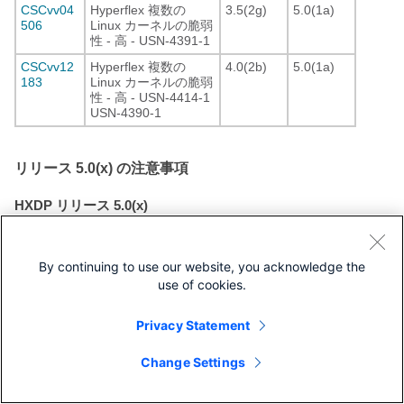
CSCvv04
Hyperflex 複数の
3.5(2g)
5.0(1a)
506
Linux カーネルの脆弱
性 - 高 - USN-4391-1
CSCvv12
Hyperflex 複数の
4.0(2b)
5.0(1a)
183
Linux カーネルの脆弱
性 - 高 - USN-4414-1
USN-4390-1
リリース 5.0(x) の注意事項
HXDP リリース 5.0(x)
次に、Cisco HyperFlex リリース 5.0 のすべての非セキュリテ
ィ HXDP、Hyper-V、および HXCSI の警告を示します。
By continuing to use our website, you acknowledge the
HXDP 警告
use of cookies.
バグ検索ツール（BST）は、ネットワーク リスク管理および
デバイスのトラブルシューティングにおいて効率性を向上さ
Privacy Statement
せるように設計されています。BST を使用すると、パートナ
ーとお客様は製品、リリース、キーワードに基づいてソフト
Change Settings
ウェアのバグを検索し、バグ詳細、製品、バージョンなどの
主要データを集約することができます。このツールでは、ク
レデンシャルに基づいてバグをフィルタし、検索入力に関す