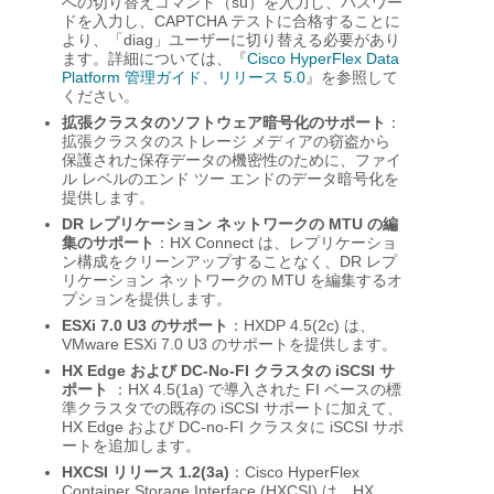
への切り替えコマンド（su）を入力し、パスワー
ドを入力し、CAPTCHA テストに合格することに
より、「diag」ユーザーに切り替える必要があり
ます。詳細については、『
Cisco HyperFlex Data
Platform 管理ガイド、リリース 5.0
』を参照して
ください。
拡張クラスタのソフトウェア暗号化のサポート
：
拡張クラスタのストレージ メディアの窃盗から
保護された保存データの機密性のために、ファイ
ル レベルのエンド ツー エンドのデータ暗号化を
提供します。
DR レプリケーション ネットワークの MTU の編
集のサポート
：HX Connect は、レプリケーショ
ン構成をクリーンアップすることなく、DR レプ
リケーション ネットワークの MTU を編集するオ
プションを提供します。
ESXi 7.0 U3 のサポート
：HXDP 4.5(2c) は、
VMware ESXi 7.0 U3 のサポートを提供します。
HX Edge および DC-No-FI クラスタの iSCSI サ
ポート
：HX 4.5(1a) で導入された FI ベースの標
準クラスタでの既存の iSCSI サポートに加えて、
HX Edge および DC-no-FI クラスタに iSCSI サポ
ートを追加します。
HXCSI リリース 1.2(3a)
：Cisco HyperFlex
Container Storage Interface (HXCSI) は、HX