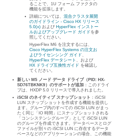
ることで、1U フォーム ファクタの
機能を拡張します。
詳細については、
混合クラスタ展開
のガイドライン - Cisco HX リリース
5.0(x)
および
HyperFlex インストー
ルおよびアップグレード ガイド
を参
照してください。
HyperFlex M6 を注文するには、
Cisco HyperFlex Systems の注文お
よびライセンシング ガイド
、
HyperFlex データシート
、および
HX ドライブ互換性ガイド
を確認し
てください。
新しい M5 ノード データ ドライブ（PID: HX-
SD76TBKNK9）のサポートが追加
：このドライ
ブは、HXDP 5.0 リリースで導入されました。
iSCSI のネイティブ スナップショット
：iSCSI
LUN スナップショットを作成する機能を提供し
ます。グループ内のすべての iSCSI LUN がまっ
たく同じ「IO 時間」にスナップショットされる
「コンシステンシグループ」として iSCSI LUN
のグループを作成できます。データベースとログ
ファイルが別々の iSCSI LUN に存在するデータ
ベースなどのアプリケーションの場合、この機能