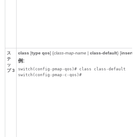
ス
class
[
type qos
] {
class-map-name
|
class-default
} [
insert-
テ
例:
ッ
switch(config-pmap-qos)# class class-default

プ 3
switch(config-pmap-c-qos)#