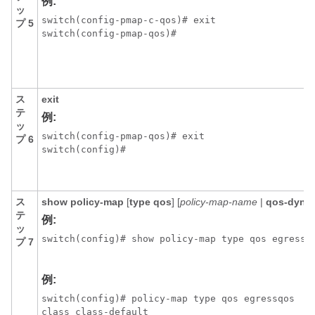
例:
ッ
switch(config-pmap-c-qos)# exit

プ 5
switch(config-pmap-qos)#
ス
exit
テ
例:
ッ
switch(config-pmap-qos)# exit

プ 6
switch(config)#
ス
show policy-map
[
type qos
] [
policy-map-name
|
qos-dyna
テ
例:
ッ
switch(config)# show policy-map type qos egressqo
プ 7
例:
switch(config)# policy-map type qos egressqos

class class-default
