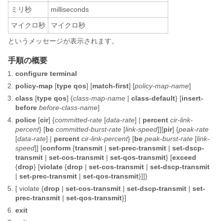
ミリ秒
milliseconds
マイクロ秒
マイクロ秒
というメッセージが表示されます。
手順の概要
configure terminal
policy-map
[
type qos
] [
match-first
] [
policy-map-name
]
class
[
type qos
] {
class-map-name
|
class-default
} [
insert-
before
before-class-name
]
police
[
cir
] {
committed-rate
[
data-rate
] |
percent
cir-link-
percent
} [
bc
committed-burst-rate
[
link-speed
]][
pir
] {
peak-rate
[
data-rate
] |
percent
cir-link-percent
} [
be
peak-burst-rate
[
link-
speed
]] [
conform
{
transmit
|
set-prec-transmit
|
set-dscp-
transmit
|
set-cos-transmit
|
set-qos-transmit
} [
exceed
{
drop
} [
violate
{
drop
|
set-cos-transmit
|
set-dscp-transmit
|
set-prec-transmit
|
set-qos-transmit
}]]}
[
violate
{
drop
|
set-cos-transmit
|
set-dscp-transmit
|
set-
prec-transmit
|
set-qos-transmit
}]
exit