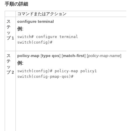
手順の詳細
コマンドまたはアクション
ス
configure terminal
テ
例:
ッ
switch# configure terminal

プ 1
switch(config)#
ス
policy-map
[
type qos
] [
match-first
] [
policy-map-name
]
テ
例:
ッ
switch(config)# policy-map policy1

プ 2
switch(config-pmap-qos)#