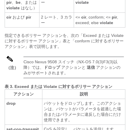
pir
、
be
、または
ー
violate
violate
はなし）
cir
および
pir
2 レート、3 カラ
<=
cir
, conform; <=
pir
,
ー
exceed; else
violate
指定できるポリサー アクションを、次の「Exceed または Violate
に対するポリサー アクション」表と「conform に対するポリサー
アクション」表で説明します。
Cisco Nexus 9508 スイッチ（NX-OS 7.0(3)F3(3)以
降）では、
ドロップ
アクションと
送信
アクションの
（注）
みがサポートされます。
表 3.
Exceed または Violate に対するポリサー アクション
アクション
説明
drop
パケットをドロップします。このアクショ
ンは、パケットがパラメータを超過した場
合またはパラメータに違反した場合にだけ
使用できます。
set-cos-transmit
CoS を設定し、パケットを送信します。