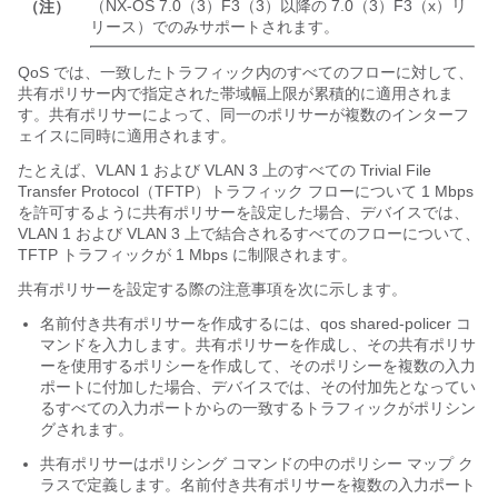
（NX-OS 7.0（3）F3（3）以降の 7.0（3）F3（x）リ
（注）
リース）でのみサポートされます。
QoS では、一致したトラフィック内のすべてのフローに対して、
共有ポリサー内で指定された帯域幅上限が累積的に適用されま
す。共有ポリサーによって、同一のポリサーが複数のインターフ
ェイスに同時に適用されます。
たとえば、VLAN 1 および VLAN 3 上のすべての Trivial File
Transfer Protocol（TFTP）トラフィック フローについて 1 Mbps
を許可するように共有ポリサーを設定した場合、デバイスでは、
VLAN 1 および VLAN 3 上で結合されるすべてのフローについて、
TFTP トラフィックが 1 Mbps に制限されます。
共有ポリサーを設定する際の注意事項を次に示します。
名前付き共有ポリサーを作成するには、qos shared-policer コ
マンドを入力します。共有ポリサーを作成し、その共有ポリサ
ーを使用するポリシーを作成して、そのポリシーを複数の入力
ポートに付加した場合、デバイスでは、その付加先となってい
るすべての入力ポートからの一致するトラフィックがポリシン
グされます。
共有ポリサーはポリシング コマンドの中のポリシー マップ ク
ラスで定義します。名前付き共有ポリサーを複数の入力ポート