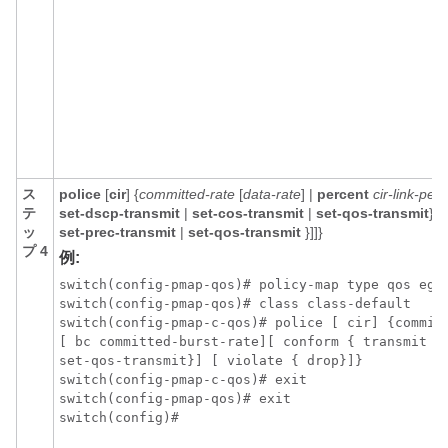
ス
police
[
cir
] {
committed-rate
[
data-rate
] |
percent
cir-link-per
テ
set-dscp-transmit
|
set-cos-transmit
|
set-qos-transmit
} [
ッ
set-prec-transmit
|
set-qos-transmit
}]]}
プ 4
例:
switch(config-pmap-qos)# policy-map type qos egre
switch(config-pmap-qos)# class class-default

switch(config-pmap-c-qos)# police [ cir] {committ
[ bc committed-burst-rate][ conform { transmit | 
set-qos-transmit}] [ violate { drop}]}

switch(config-pmap-c-qos)# exit

switch(config-pmap-qos)# exit

switch(config)#