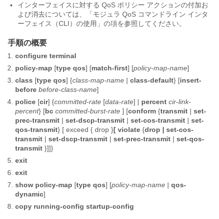
インターフェイスに対する QoS ポリシー アクションの付加お
よび消去については、「モジュラ QoS コマンドライン インタ
ーフェイス（CLI）の使用」の項を参照してください。
手順の概要
configure terminal
policy-map
[
type qos
] [
match-first
] [
policy-map-name
]
class
[
type qos
] {
class-map-name
|
class-default
} [
insert-
before
before-class-name
]
police
[
cir
] {
committed-rate
[
data-rate
] |
percent
cir-link-
percent
} [
bc
committed-burst-rate
] [
conform
{
transmit
|
set-
prec-transmit
|
set-dscp-transmit
|
set-cos-transmit
|
set-
qos-transmit
} [ exceed { drop }
[ violate
{
drop |
set-cos-
transmit
|
set-dscp-transmit
|
set-prec-transmit
|
set-qos-
transmit
}]]}
exit
exit
show policy-map
[
type qos
] [
policy-map-name
|
qos-
dynamic
]
copy running-config startup-config