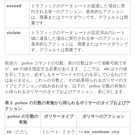
exceed
トラフィックのデータ レートが超過した場合に実
行される単一のアクション。基本的なアクション
は、廃棄またはマークダウンです。デフォルトは廃
棄です。
violate
トラフィックのデータ レートが設定済みのレート
値に違反した場合に実行される単一のアクション。
基本的なアクションは、廃棄またはマークダウンで
す。デフォルトは廃棄です。
前述の「police コマンドの引数」表の引数はすべて省略可能です
が、
cir
の値を指定する必要があります。ここでは、
cir
はその値
を示しており、必ずしもキーワードそのものを示しているわけで
はありません。これらの引数と、その結果得られるポリサーのタ
イプとアクションの組み合わせを、以下の「police 引数の有無か
ら得られるポリサーのタイプおよびアクション」表に示します。
表 2.
police の引数の有無から得られるポリサーのタイプおよびア
クション
police の引数の
ポリサータイプ
ポリサーのアクション
有無
cir
（ただし
1 レート、2 カラ
<=
cir
,
conform
; else