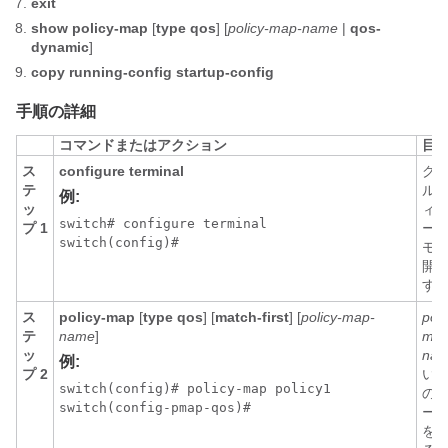
exit
show policy-map
[
type qos
] [
policy-map-name
|
qos-
dynamic
]
copy running-config startup-config
手順の詳細
コマンドまたはアクション
目
ス
configure terminal
グ
テ
ル 
例:
ッ
ィ
switch# configure terminal

プ 1
ー
switch(config)#
モ
開
す
ス
policy-map
[
type qos
] [
match-first
] [
policy-map-
poli
テ
name
]
map
ッ
na
例:
プ 2
い
switch(config)# policy-map policy1

の
switch(config-pmap-qos)#
ー 
を