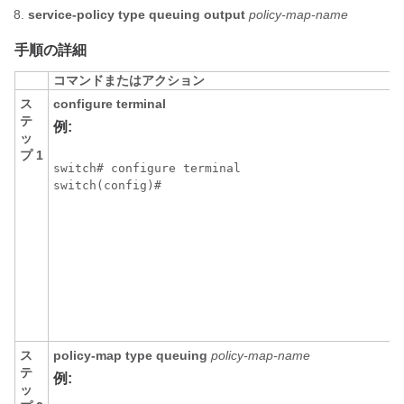
service-policy type queuing output
policy-map-name
手順の詳細
コマンドまたはアクション
ス
configure terminal
テ
例:
ッ
プ 1
switch# configure terminal

ス
policy-map type queuing
policy-map-name
テ
例:
ッ