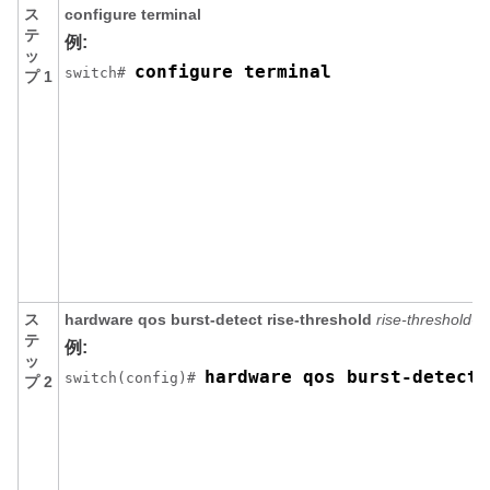
ス
configure terminal
テ
例:
ッ
configure terminal
switch# 
プ 1
ス
hardware qos burst-detect rise-threshold
rise-threshold-b
テ
例:
ッ
hardware qos burst-detect 
switch(config)# 
プ 2