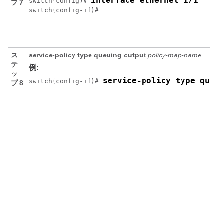
interface ethernet 1/1
switch(config)# 
プ 7
switch(config-if)# 
ス
service-policy type queuing output
policy-map-name
テ
例:
ッ
service-policy type que
switch(config-if)# 
プ 8