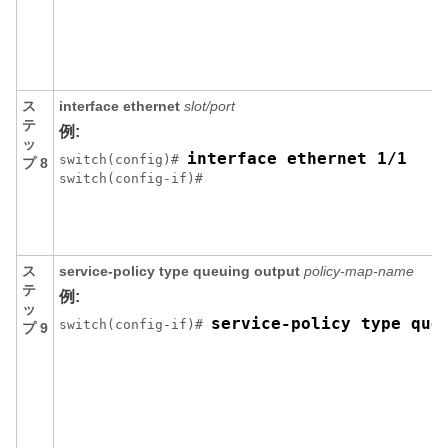
ス
interface ethernet
slot/port
テ
例:
ッ
interface ethernet 1/1
switch(config)# 
プ 8
switch(config-if)# 
ス
service-policy type queuing output
policy-map-name
テ
例:
ッ
service-policy type que
switch(config-if)# 
プ 9