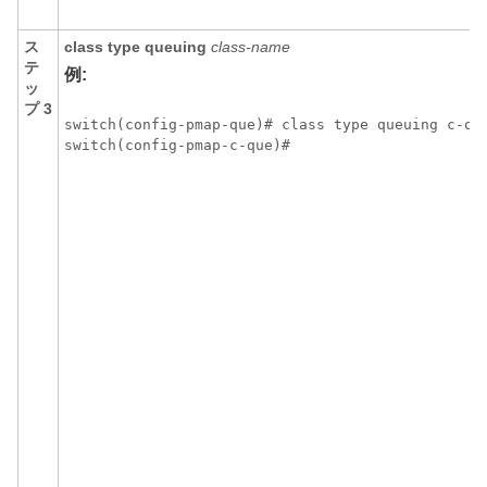
ス
class type queuing
class-name
テ
例:
ッ
プ 3
switch(config-pmap-que)# class type queuing c-out