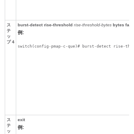
ス
burst-detect rise-threshold
rise-threshold-bytes
bytes
fall
テ
例:
ッ
プ 4
ス
exit
テ
例:
ッ