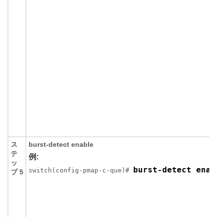
ス
burst-detect enable
テ
例:
ッ
burst-detect enab
switch(config-pmap-c-que)# 
プ 5