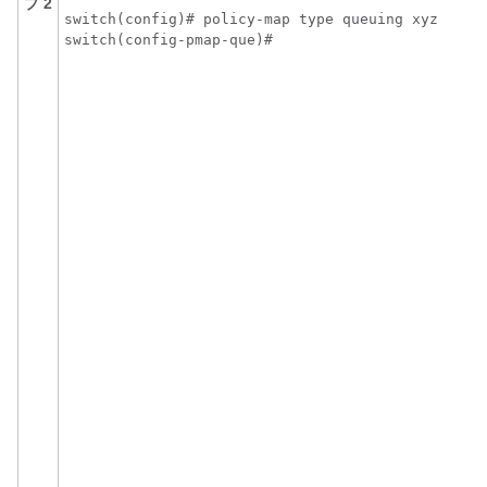
プ 2
switch(config)# policy-map type queuing xyz   
