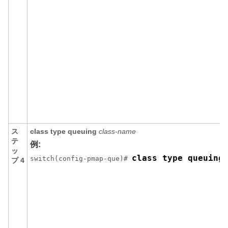
ス
class type queuing
class-name
テ
例:
ッ
class type queuing
switch(config-pmap-que)# 
プ 4