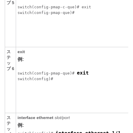
プ 5
switch(config-pmap-c-que)# exit

switch(config-pmap-que)#
ス
exit
テ
例:
ッ
プ 6
exit
switch(config-pmap-que)# 
switch(config)#
ス
interface ethernet
slot/port
テ
例:
ッ