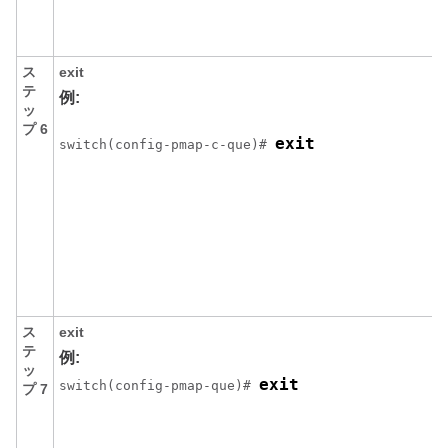
ス
exit
テ
例:
ッ
プ 6
exit
switch(config-pmap-c-que)# 
ス
exit
テ
例:
ッ
exit
switch(config-pmap-que)# 
プ 7