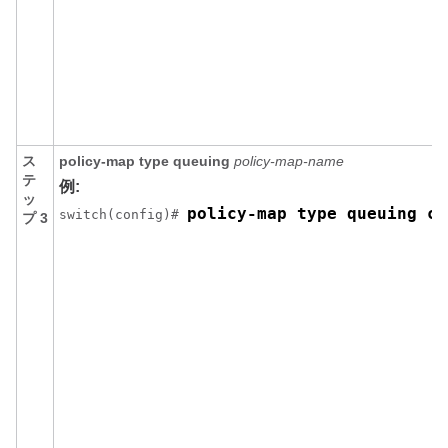
ス
policy-map type queuing
policy-map-name
テ
例:
ッ
policy-map type queuing cu
switch(config)# 
プ 3