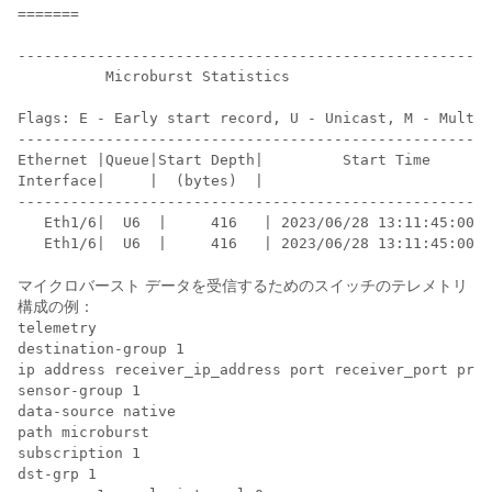
=======

------------------------------------------------------
          Microburst Statistics

Flags: E - Early start record, U - Unicast, M - Multic
------------------------------------------------------
Ethernet |Queue|Start Depth|         Start Time       
Interface|     |  (bytes)  |                          
------------------------------------------------------
   Eth1/6|  U6  |     416   | 2023/06/28 13:11:45:0056
マイクロバースト データを受信するためのスイッチのテレメトリ
構成の例：
telemetry

destination-group 1

ip address receiver_ip_address port receiver_port prot
sensor-group 1

data-source native

path microburst

subscription 1

dst-grp 1
