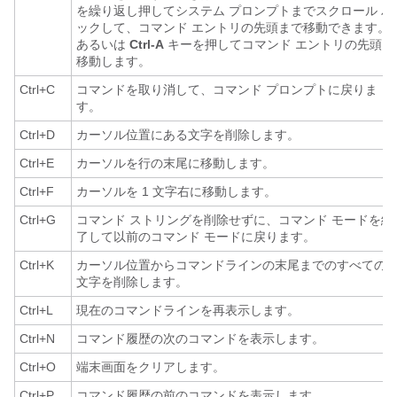
を繰り返し押してシステム プロンプトまでスクロール バ
ックして、コマンド エントリの先頭まで移動できます。
あるいは
Ctrl-A
キーを押してコマンド エントリの先頭に
移動します。
Ctrl+C
コマンドを取り消して、コマンド プロンプトに戻りま
す。
Ctrl+D
カーソル位置にある文字を削除します。
Ctrl+E
カーソルを行の末尾に移動します。
Ctrl+F
カーソルを 1 文字右に移動します。
Ctrl+G
コマンド ストリングを削除せずに、コマンド モードを終
了して以前のコマンド モードに戻ります。
Ctrl+K
カーソル位置からコマンドラインの末尾までのすべての
文字を削除します。
Ctrl+L
現在のコマンドラインを再表示します。
Ctrl+N
コマンド履歴の次のコマンドを表示します。
Ctrl+O
端末画面をクリアします。
Ctrl+P
コマンド履歴の前のコマンドを表示します。