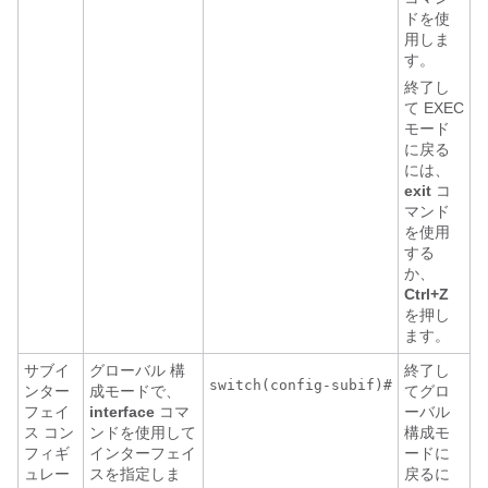
ドを使
用しま
す。
終了し
て EXEC
モード
に戻る
には、
exit
コ
マンド
を使用
する
か、
Ctrl+Z
を押し
ます。
サブイ
グローバル 構
終了し
ンター
成モードで、
てグロ
フェイ
interface
コマ
ーバル
ス コン
ンドを使用して
構成モ
フィギ
インターフェイ
ードに
ュレー
スを指定しま
戻るに