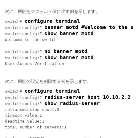
次に、機能をデフォルト値に戻す例を示します。
configure terminal
switch# 
banner motd #Welcome to the sw
switch(config)# 
show banner motd
switch(config)# 
Welcome to the switch 

no banner motd
switch(config)# 
show banner motd
switch(config)# 
User Access Verification

次に、機能の設定を削除する例を示します。
configure terminal
switch# 
radius-server host 10.10.2.2
switch(config)# 
show radius-server
switch(config)# 
retransmission count:0 

timeout value:1 

deadtime value:1 

total number of servers:1 
