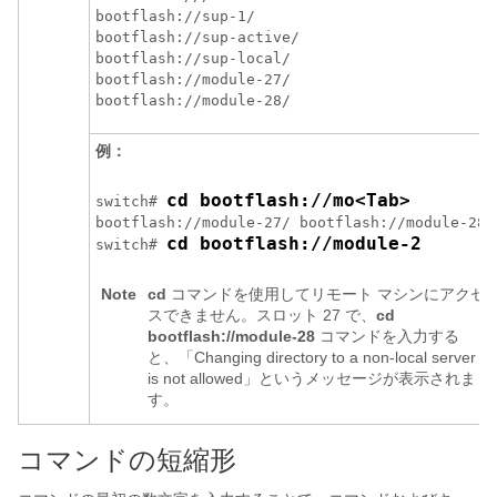
bootflash://sup-1/ 

bootflash://sup-active/ 

bootflash://sup-local/

bootflash://module-27/

例：
cd bootflash://mo<Tab>
switch# 
bootflash://module-27/ bootflash://module-28/

cd bootflash://module-2
switch# 
Note
cd
コマンドを使用してリモート マシンにアクセ
スできません。スロット 27 で、
cd
bootflash://module-28
コマンドを入力する
と、「Changing directory to a non-local server
is not allowed」というメッセージが表示されま
す。
コマンドの短縮形