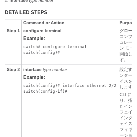
interface
type
number
DETAILED STEPS
Command or Action
Purpose
Step 1
configure terminal
グローバ
コンフィ
Example:
ュレーシ
switch# configure terminal

ン モー
switch(config)#
開始しま
す。
Step 2
interface
type
number
設定する
ンターフ
Example:
イスを指
switch(config)# interface ethernet 2/2

します。
CLI によ
り、指定
たインタ
フェイス
インター
ェイス 
フィギュ
ーション