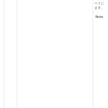
ードにな
ます。
Note
C