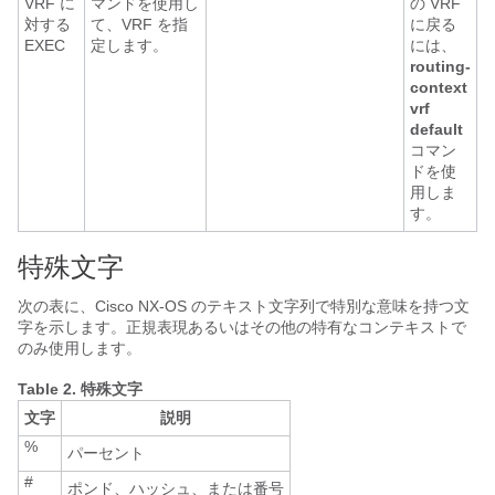
VRF に
マンドを使用し
の VRF
対する
て、VRF を指
に戻る
EXEC
定します。
には、
routing-
context
vrf
default
コマン
ドを使
用しま
す。
特殊文字
次の表に、
Cisco NX-OS
のテキスト文字列で特別な意味を持つ文
字を示します。正規表現あるいはその他の特有なコンテキストで
のみ使用します。
Table 2.
特殊文字
文字
説明
%
パーセント
#
ポンド、ハッシュ、または番号