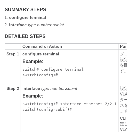
SUMMARY STEPS
configure terminal
interface
type
number
.
subint
DETAILED STEPS
Command or Action
Purpo
Step 1
configure terminal
グロ
設定
Example:
を開
switch# configure terminal

す。
switch(config)#
Step 2
interface
type
number
.
subint
設定
VLAN
Example:
ター
switch(config)# interface ethernet 2/2.1

スを
switch(config-subif)# 
ます
CLI 
定し
VLAN