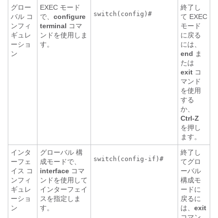
グロー
EXEC モード
終了し
バル コ
で、
configure
て EXEC
ンフィ
terminal
コマ
モード
ギュレ
ンドを使用しま
に戻る
ーショ
す。
には、
ン
end
ま
たは
exit
コ
マンド
を使用
する
か、
Ctrl-Z
を押し
ます。
インタ
グローバル 構
終了し
ーフェ
成モードで、
てグロ
イス コ
interface
コマ
ーバル
ンフィ
ンドを使用して
構成モ
ギュレ
インターフェイ
ードに
ーショ
スを指定しま
戻るに
ン
す。
は、
exit
コマン