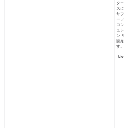
ター
スに
サブ
ーフ
コン
ュレ
ン モ
開始
す。
Note