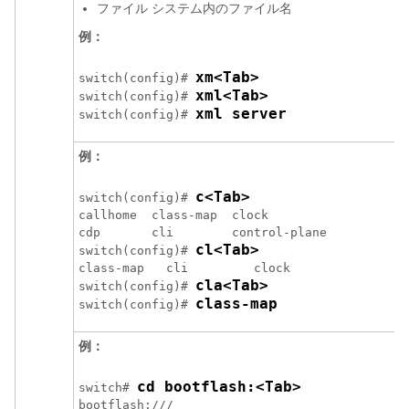
ファイル システム内のファイル名
例：
xm<Tab>
switch(config)# 
xml<Tab>
switch(config)# 
xml server
switch(config)# 
例：
c<Tab>
switch(config)# 
callhome  class-map  clock 

cdp       cli        control-plane

cl<Tab>
switch(config)# 
class-map   cli         clock 

cla<Tab>
switch(config)# 
class-map
switch(config)# 
例：
cd bootflash:<Tab>
switch# 
bootflash:///
