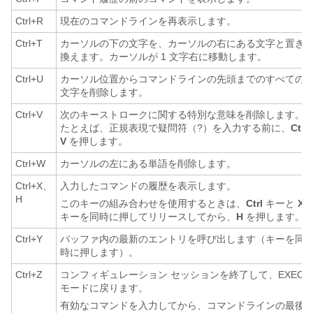
Ctrl+R
現在のコマンドラインを再表示します。
Ctrl+T
カーソルの下の文字を、カーソルの右にある文字と置き
換えます。カーソルが 1 文字右に移動します。
Ctrl+U
カーソル位置からコマンドラインの先頭までのすべての
文字を削除します。
Ctrl+V
次のキーストロークに関する特別な意味を削除します。
たとえば、正規表現で疑問符（?）を入力する前に、
Ctrl-
V
を押します。
Ctrl+W
カーソルの左にある単語を削除します。
Ctrl+X、
入力したコマンドの履歴を表示します。
H
このキーの組み合わせを使用するときは、
Ctrl
キーと
X
キーを同時に押してリリースしてから、
H
を押します。
Ctrl+Y
バッファ内の最新のエントリを呼び出します（キーを同
時に押します）。
Ctrl+Z
コンフィギュレーション セッションを終了して、EXEC
モードに戻ります。
有効なコマンドを入力してから、コマンドラインの最後