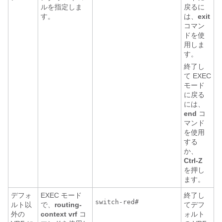
ルを指定しま
戻るに
す。
は、
exit
コマン
ドを使
用しま
す。
終了し
て EXEC
モード
に戻る
には、
end
コ
マンド
を使用
する
か、
Ctrl-Z
を押し
ます。
デフォ
EXEC モード
終了し
ルト以
で、
routing-
てデフ
外の
context vrf
コ
ォルト