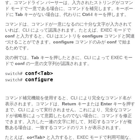
す。コマンドライン パーサーは、入力されたストリングがコマン
ド モードで一意である場合に、コマンドを補完します。キーボー
ドに
Tab
キーがない場合は、代わりに
Ctrl-I
キーを押します。
コマンドは、コマンドが一意になるのに十分な文字が入力されて
いれば、CLI によって認識されます。たとえば、EXEC モードで
conf
と入力すると、CLI はエントリを
configure
コマンドと関連
づけることができます。
configure
コマンドのみが
conf
で始ま
るためです。
次の例では、
Tab
キーを押したときに、CLI によって EXEC モー
ドで
conf
の一意の文字列が認識されます。
conf<Tab>
switch# 
configure
switch# 
コマンド補完機能を使用すると、CLI により完全なコマンド名が
表示されます。コマンドは、
Return
キーまたは
Enter
キーを押す
まで、CLI によって実行されません。これにより、完全なコマン
ドが省略形によって意図したものでない場合に、コマンドを修正
できます。入力した一連の文字に対して、対応するコマンドが複
数ある場合は、一致するコマンドのリストが表示されます。
たとえば、
co<Tab>
と入力すると、EXEC モードで利用可能な、