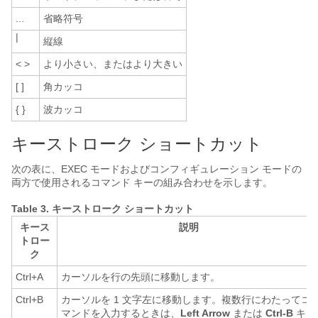
...
省略符号
|
縦線
< >
より小さい、またはより大きい
[ ]
角カッコ
{ }
波カッコ
キーストローク ショートカット
次の表に、EXEC モードおよびコンフィギュレーション モードの
両方で使用されるコマンド キーの組み合わせを示します。
Table 3.
キーストローク ショートカット
キース
説明
トロー
ク
Ctrl+A
カーソルを行の先頭に移動します。
Ctrl+B
カーソルを 1 文字左に移動します。複数行にわたってコ
マンドを入力するときは、
Left Arrow
または
Ctrl-B
キー