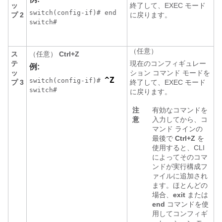
ッ
終了して、EXEC モード
switch(config-if)# end 

プ 2
に戻ります。
switch# 

（任意）
ス
（任意）
Ctrl+Z
テ
現在のコンフィギュレー
例:
ッ
ション コマンド モードを
^Z
switch(config-if)# 
プ 3
終了して、EXEC モード
switch# 

に戻ります。
注
有効なコマンドを
意
入力してから、コ
マンド ラインの
最後で
Ctrl+Z
を
使用すると、CLI
によってそのコマ
ンドが実行構成フ
ァイルに追加され
ます。ほとんどの
場合、
exit
または
end
コマンドを使
用してコンフィギ