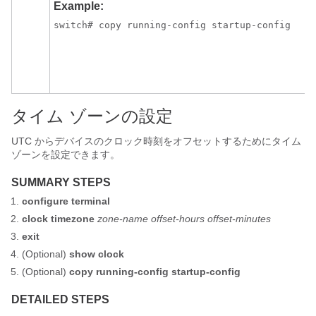
Example:
switch# copy running-config startup-config
タイム ゾーンの設定
UTC からデバイスのクロック時刻をオフセットするためにタイム
ゾーンを設定できます。
SUMMARY STEPS
configure terminal
clock timezone
zone-name offset-hours offset-minutes
exit
(Optional)
show clock
(Optional)
copy running-config startup-config
DETAILED STEPS