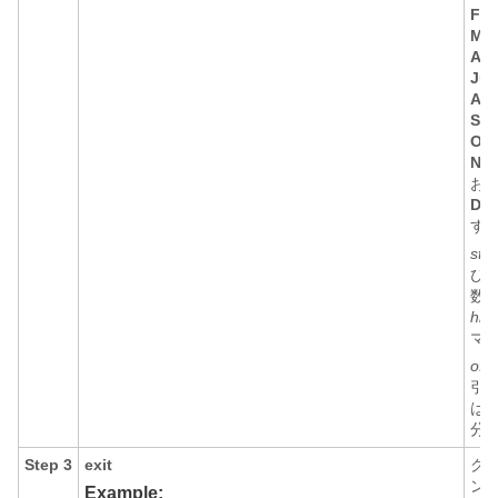
Feb
Ma
Apr
Ju
Aug
Sep
Oct
No
お
De
す
star
び
e
数
hh
:
マ
off
引
は、
分
Step 3
exit
グ
ン
Example: