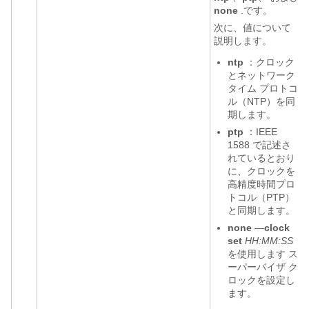
none
.です。
次に、値について
説明します。
ntp
：クロック
とネットワーク
タイム プロトコ
ル（NTP）を同
期します。
ptp
：IEEE
1588 で記述さ
れているとおり
に、クロックを
高精度時間プロ
トコル（PTP）
と同期します。
none
—
clock
set
HH:MM:SS
を使用します ス
ーパーバイザ ク
ロックを設定し
ます。