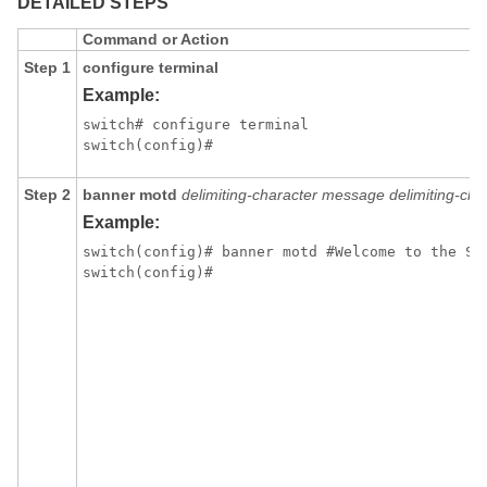
DETAILED STEPS
Command or Action
Step 1
configure terminal
Example:
switch# configure terminal

switch(config)#
Step 2
banner motd
delimiting-character message delimiting-cha
Example:
switch(config)# banner motd #Welcome to the Swi
switch(config)# 