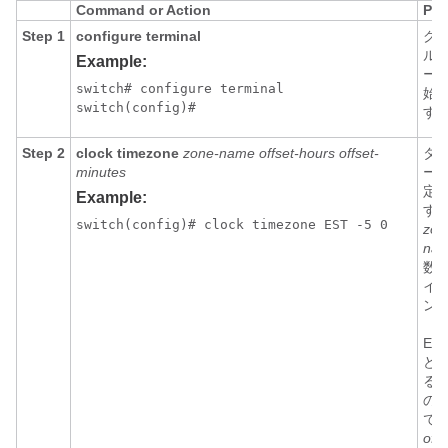
Command or Action
Pur
Step 1
configure terminal
グ
ル
Example:
ー
switch# configure terminal

始
switch(config)#
す
Step 2
clock timezone
zone-name offset-hours offset-
タイ
minutes
ー
定
Example:
す
switch(config)# clock timezone EST -5 0
zon
na
数
イム
ン
（P
ES
ど
る 
の
で
offs