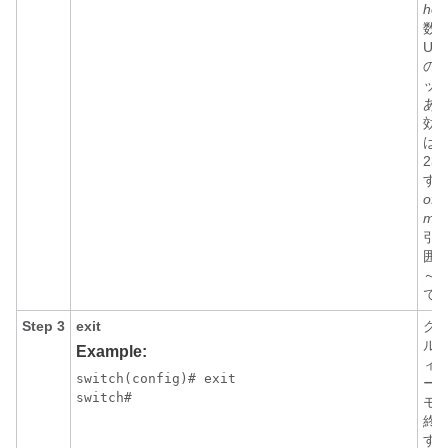
hou
数
UT
の
ッ
あ
効
は 
23
す
offs
min
引
囲は
～ 
で
Step 3
exit
グ
ル 
Example:
ィ
switch(config)# exit

ー
switch#
モ
終
す