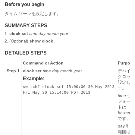
Before you begin
タイム ゾーンを設定します。
SUMMARY STEPS
clock set
time day month year
(Optional)
show clock
DETAILED STEPS
Command or Action
Purpose
Step 1
clock set
time day month year
デバイス
クロック
Example:
設定しま
switch# clock set 15:00:00 30 May 2013

す。
Fri May 30 15:14:00 PDT 2013
time
引
フォーマ
トは
hh
:
mm
:
s
です。
day
引数
範囲は 1