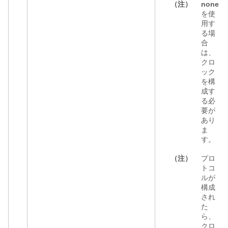
（注）
none
を使
用す
る場
合
は、
クロ
ック
を構
成す
る必
要が
あり
ま
す。
（注）
プロ
トコ
ルが
構成
され
た
ら、
クロ