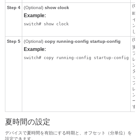
(Op
Step 4
(Optional)
show clock
時
Example:
イム
switch# show clock
ン
し
(Op
Step 5
(Optional)
copy running-config startup-config
実
Example:
フ
switch# copy running-config startup-config
レ
ン
タ
ップ
フ
レ
ン
ー
す
夏時間の設定
デバイスで夏時間を有効にする時期と、オフセット（分単位）を
設定できます。