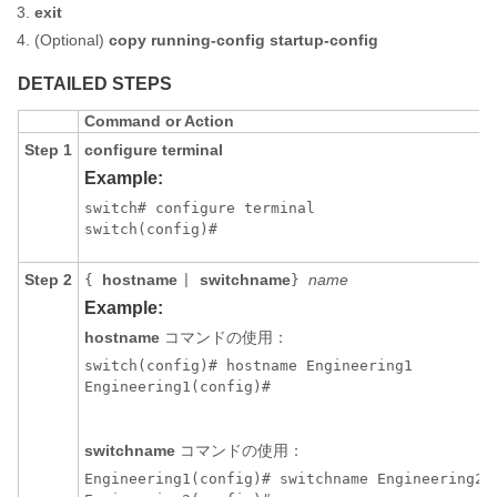
exit
(Optional)
copy running-config startup-config
DETAILED STEPS
Command or Action
Step 1
configure terminal
Example:
switch# configure terminal

switch(config)#
Step 2
hostname
switchname
name
{
|
}
Example:
hostname
コマンドの使用：
switch(config)# hostname Engineering1

Engineering1(config)#

switchname
コマンドの使用：
Engineering1(config)# switchname Engineering2
