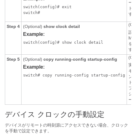
ー
switch(config)# exit

ド
switch#
す
(Op
Step 4
(Optional)
show clock detail
設
Example:
MO
switch(config)# show clock detail
を
す
(Op
Step 5
(Optional)
copy running-config startup-config
実
Example:
ギ
switch# copy running-config startup-config
ン
ト
フ
シ
ー
デバイス クロックの手動設定
デバイスがリモートの時刻源にアクセスできない場合、クロック
を手動で設定できます。