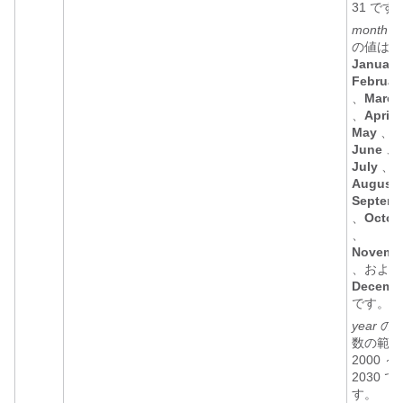
31 です
month
引
の値は
January
Februar
、
March
、
April
May
、
June
、
July
、
August
Septemb
、
Octob
、
Novemb
、および
Decemb
です。
year
の
数の範囲
2000 ～
2030 で
す。