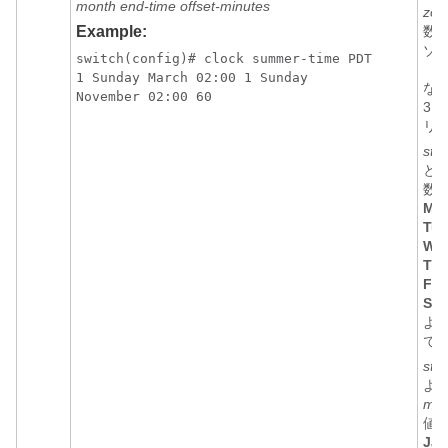
month end-time offset-minutes
zon
Example:
数
ゾ
switch(config)# clock summer-time PDT 

（P
1 Sunday March 02:00 1 Sunday 

な
November 02:00 60
3 
リ
star
と
数
Mo
Tue
We
Thu
Fri
Sat
よ
で
sta
よ
mon
値
Jan