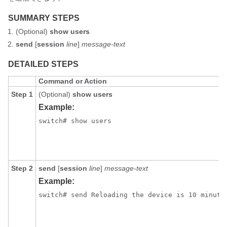
SUMMARY STEPS
(Optional)
show users
send
[
session
line
]
message-text
DETAILED STEPS
Command or Action
Step 1
(Optional)
show users
Example:
switch# show users
Step 2
send
[
session
line
]
message-text
Example:
switch# send Reloading the device is 10 minute