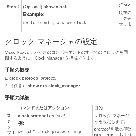
(Optional
Step 2
(Optional)
show clock
現在のク
Example:
ック値を
switch(config)# show clock
示します
クロック マネージャの設定
Cisco Nexus デバイスのコンポーネントのすべてのクロックを同
期するように、Clock Manager を構成できます。
手順の概要
clock protocol
protocol
（任意）
show run clock_manager
手順の詳細
コマンドまたはアクション
目的
ス
clock protocol
protocol
クロック マネージ
テ
ャを設定します。
例:
ッ
protocol
引数の値は
switch# clock protocol ntp
プ 1
ntp
、
ptp
、
および