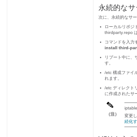
永続的なサ
次に、永続的なサー
ローカルリポジト
thirdparty.repo
コマンドを入力するたび
install third-pa
リブート中に、
す。
/etc 構成ファイル
れます。
/etc ディレ
に作成されたサ
ipt
（注）
変更し
続化