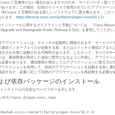
 NX-Linux と互換性がない場合がありますそのため、サードパーティ製ソ
があります。この場合、以前のリリースで使用されていたアプリケーシ
NX-Linux と互換性のある新しいソフトウェアに置き換えます。この
あります。
https://devhub.cisco.com/artifactory/open-nxos/10.1.1/
のインストールに関するガイドラインと手順については、『Cisco Nexus 900
re Upgrade and Downgrade Guide, Release 9.2(x)』を参照して
製アプリケーションは、スイッチの起動時に開始されます。サードパー
の通信インターフェイスが起動する前、またはスイッチと通信ピアまた
確立される前に起動される可能性があります。したがって、すべてのサ
ンは、通信障害が発生した場合に堅牢になるように作成し、アプリケー
る必要があります。通信障害が発生してもアプリケーションに復元力が
プリケーションを使用して、目的のアプリケーションを起動する前に通
確認するか、必要に応じて目的のアプリケーションを再起動する必要が
2 および依存パッケージのインストール
インストールの完全なワークフローを示します。
/dnf/repos.d/open-nxos.repo 

devhub.cisco.com/artifactory/open-nxos/10.2.3/
