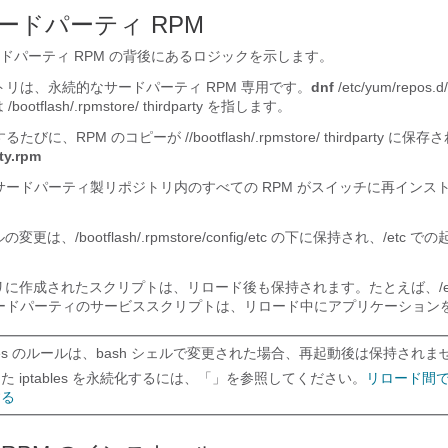
ードパーティ RPM
ドパーティ RPM の背後にあるロジックを示します。
リは、永続的なサードパーティ RPM 専用です。
dnf
/etc/yum/repos.d/
 は /bootflash/.rpmstore/ thirdparty を指します。
に、RPM のコピーが //bootflash/.rpmstore/ thirdparty に保
rty.rpm
サードパーティ製リポジトリ内のすべての RPM がスイッチに再インス
の変更は、/bootflash/.rpmstore/config/etc の下に保持され、/etc
クトリに作成されたスクリプトは、リロード後も保持されます。
たとえば、/etc
ードパーティのサービススクリプトは、リロード中にアプリケーション
ables のルールは、bash シェルで変更された場合、再起動後は保持されま
た iptables を永続化するには、「」を参照してください。
リロード間で I
する