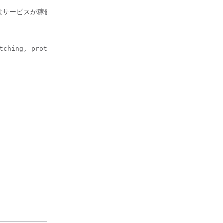
はサービスが稼働していることを確認する例。
tching, protect-packages
