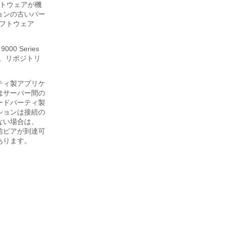
フトウェアが機
ョンの古いバー
ソフトウェア
0 Series
ください。リポジトリ
ティ製アプリケ
はサーバー間の
ードパーティ製
ションは接続の
ない場合は、
信ピアが到達可
あります。