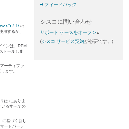
フィードバック
シスコに問い合わせ
nxos/9.2.1/
の
使用するか、
サポート ケースをオープン
(
シスコ サービス契約
が必要です。)
インは、RPM
ンストールしま
アーティファ
直します。
ジトリは にありま
ているすべての
ョン）に基づく新し
れたサードパーテ