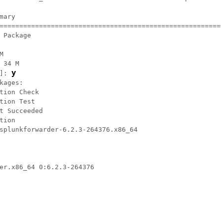
mary

========================================================
 Package



 34 M

y
]: 
kages:

tion Check

tion Test

t Succeeded

tion

splunkforwarder-6.2.3-264376.x86_64                     
er.x86_64 0:6.2.3-264376                                