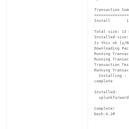
Transaction Sum
===============
Install       1
Total size: 13 M
Installed size:
Is this ok [y/N
Downloading Pac
Running Transac
Running Transac
Transaction Tes
Running Transac
  Installing : 
complete

Installed:

  splunkforward
Complete!

bash-4.2# 
