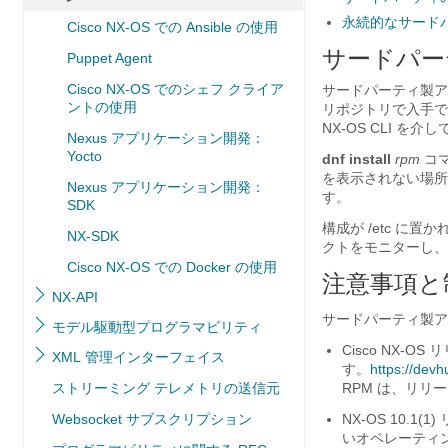
永続的なサードパ
Cisco NX-OS での Ansible の使用
サードパー
Puppet Agent
Cisco NX-OS でのシェフ クライア
サードパーティ製ア
ントの使用
リポジトリで入手で
NX-OS CLI 
Nexus アプリケーション開発：
Yocto
dnf install
rpm
コ
を表示されない場所
Nexus アプリケーション開発：
す。
SDK
構成が
/etc
に置かれ
NX-SDK
クトをモニターし
Cisco NX-OS での Docker の使用
注意事項と
NX-API
サードパーティ製ア
モデル駆動型プログラマビリティ
Cisco NX-O
XML 管理インターフェイス
す。
https://devh
ストリーミング テレメトリの送信元
RPM は、リリ
Websocket サブスクリプション
NX-OS 10.1
いオペレーティング