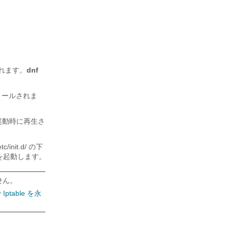
存されます。
dnf
トールされま
 での起動時に再生さ
/init.d/ の下
を起動します。
せん。
ptable を永