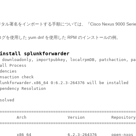
名をインポートする手順については、『Cisco Nexus 9000 Series NX-OS Softwar
を使用した yum dnf を使用した RPM のインストールの例。
install splunkforwarder
 downloadonly, importpubkey, localrpmDB, patchaction, pa
all Process

dencies

nsaction check

lunkforwarder.x86_64 0:6.2.3-264376 will be installed

pendency Resolution

solved

========================================================
       Arch                 Version           Repository
========================================================
       x86_64               6.2.3-264376      open-nxos 