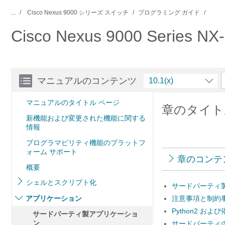
...
Cisco Nexus 9000 シリーズ スイッチ
プログラミング ガイド
Cisco Nexus 9000 Series N
マニュアルのコンテンツ
10.1(x)
マニュアルのタイトル ページ
章のタイト
新機能および変更された機能に関する
情報
プログラマビリティ機能のプラットフ
ォーム サポート
章のコンテ
概要
シェルとスクリプト化
サードパーティ
アプリケーション
注意事項と制約
Python2 お
サードパーティ製アプリケーショ
ン
サードパーティの