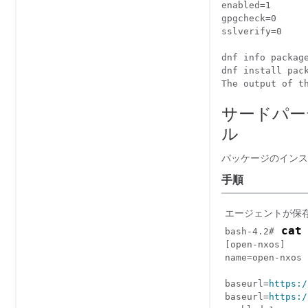
enabled=1

gpgcheck=0

sslverify=0

dnf info package
dnf install pack
The output of t
サードパー
ル
パッケージのインス
手順
エージェントが保
 cat
bash-4.2#
[open-nxos]

name=open-nxos

baseurl=
https:/
baseurl=
https:/