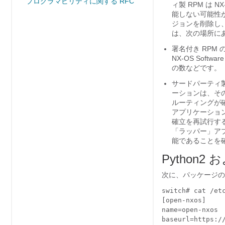
プログラマビリティに関する RFC
ィ製 RPM は
能しない可能性
ジョンを削除し、
は、次の場所に
署名付き RPM 
NX-OS Softwa
の数などです。
サードパーティ
ーションは、そ
ルーティングが
アプリケーショ
確立を再試行す
「ラッパー」ア
能であることを
Python
次に、パッケージの
switch# cat /etc
[open-nxos]

name=open-nxos

baseurl=https://