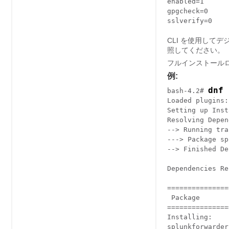
enabled=1

gpgcheck=0

CLI を使用してデジタル署
照してください。
フルインストールログ
例:
dnf 
bash-4.2# 
Loaded plugins:
Setting up Inst
Resolving Depen
--> Running tra
---> Package sp
--> Finished De
Dependencies Re
===============
 Package       
===============
Installing:

splunkforwarder