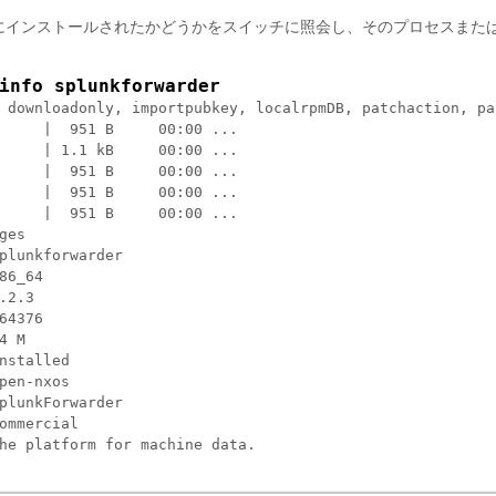
にインストールされたかどうかをスイッチに照会し、そのプロセスまた
info splunkforwarder
 downloadonly, importpubkey, localrpmDB, patchaction, pa
     |  951 B     00:00 ... 

     | 1.1 kB     00:00 ... 

     |  951 B     00:00 ... 

     |  951 B     00:00 ... 

     |  951 B     00:00 ... 

ges

plunkforwarder

86_64

.2.3

64376

4 M

nstalled

pen-nxos

plunkForwarder

ommercial

he platform for machine data.