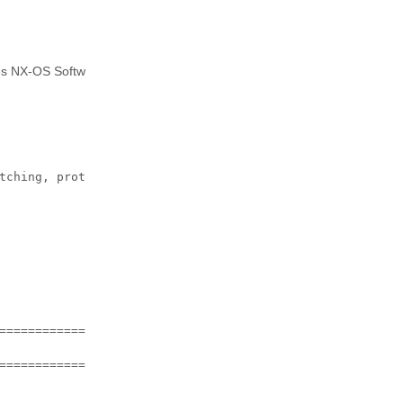
e Upgrade and Downgrade Guide, Release 9.2(x)』の「Using I
tching, protect-packages

======================

             Size

======================

             13 M
