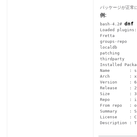
パッケージが正常
例:
dnf 
bash-4.2# 
Loaded plugins:
Fretta         
groups-repo    
localdb        
patching       
thirdparty     
Installed Packa
Name        : s
Arch        : x
Version     : 6
Release     : 2
Size        : 3
Repo        : i
From repo   : o
Summary     : S
License     : C
Description : T