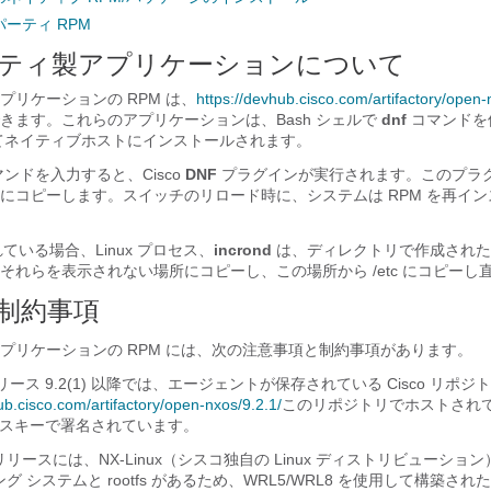
ーティ RPM
ティ製アプリケーションについて
プリケーションの RPM は、
https://devhub.cisco.com/artifactory/open-
きます。これらのアプリケーションは、Bash シェルで
dnf
コマンドを
を介してネイティブホストにインストールされます。
マンドを入力すると、Cisco
DNF
プラグインが実行されます。このプラグ
にコピーします。スイッチのリロード時に、システムは RPM を再イ
ている場合、Linux プロセス、
incrond
は、ディレクトリで作成された
、それらを表示されない場所にコピーし、この場所から
/etc
にコピーし
制約事項
プリケーションの RPM には、次の注意事項と制約事項があります。
S リリース 9.2(1) 以降では、エージェントが保存されている Cisco リポ
ub.cisco.com/artifactory/open-nxos/9.2.1/
このリポジトリでホストされ
ースキーで署名されています。
(1) リリースには、NX-Linux（シスコ独自の Linux ディストリビューシ
 システムと rootfs があるため、WRL5/WRL8 を使用して構築さ