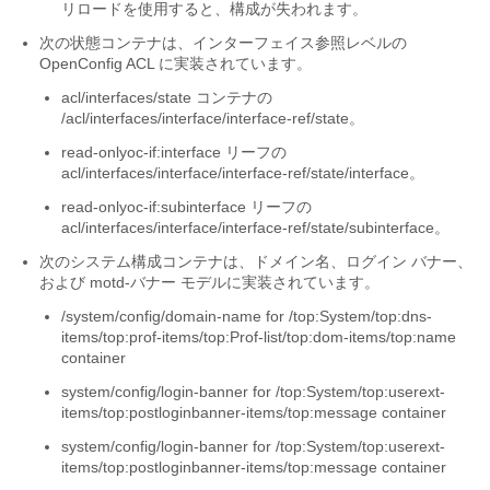
リロードを使用すると、構成が失われます。
次の状態コンテナは、インターフェイス参照レベルの
OpenConfig ACL に実装されています。
acl/interfaces/state
コンテナの
/acl/interfaces/interface/interface-ref/state
。
read-onlyoc-if:interface
リーフの
acl/interfaces/interface/interface-ref/state/interface
。
read-onlyoc-if:subinterface
リーフの
acl/interfaces/interface/interface-ref/state/subinterface
。
次のシステム構成コンテナは、ドメイン名、ログイン バナー、
および motd-バナー モデルに実装されています。
/system/config/domain-name for /top:System/top:dns-
items/top:prof-items/top:Prof-list/top:dom-items/top:name
container
system/config/login-banner for /top:System/top:userext-
items/top:postloginbanner-items/top:message container
system/config/login-banner for /top:System/top:userext-
items/top:postloginbanner-items/top:message container