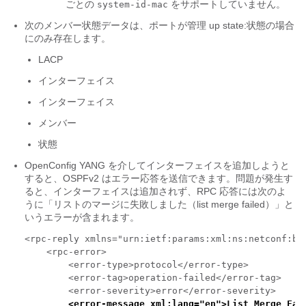
ごとの
をサポートしていません。
system-id-mac
次のメンバー状態データは、ポートが管理
up
state:状態の場合
にのみ存在します。
LACP
インターフェイス
インターフェイス
メンバー
状態
OpenConfig YANG を介してインターフェイスを追加しようと
すると、OSPFv2 はエラー応答を送信できます。問題が発生す
ると、インターフェイスは追加されず、RPC 応答には次のよ
うに「リストのマージに失敗しました（list merge failed）」と
いうエラーが含まれます。
<rpc-reply xmlns="urn:ietf:params:xml:ns:netconf:ba
    <rpc-error>

        <error-type>protocol</error-type>

        <error-tag>operation-failed</error-tag>    

        <error-severity>error</error-severity>

 <error-message xml:lang="en">List Merge Fai