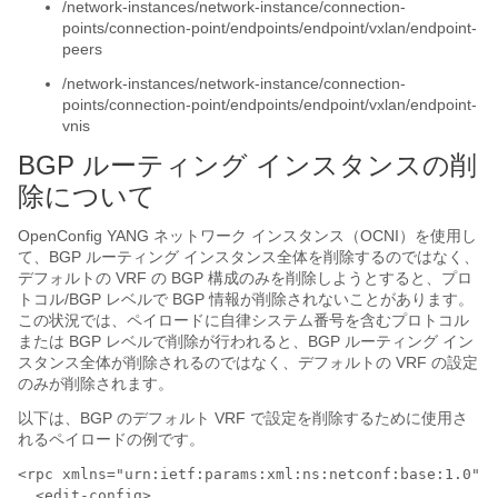
/network-instances/network-instance/connection-
points/connection-point/endpoints/endpoint/vxlan/endpoint-
peers
/network-instances/network-instance/connection-
points/connection-point/endpoints/endpoint/vxlan/endpoint-
vnis
BGP ルーティング インスタンスの削
除について
OpenConfig YANG ネットワーク インスタンス（OCNI）を使用し
て、BGP ルーティング インスタンス全体を削除するのではなく、
デフォルトの VRF の BGP 構成のみを削除しようとすると、プロ
トコル/BGP レベルで BGP 情報が削除されないことがあります。
この状況では、ペイロードに自律システム番号を含むプロトコル
または BGP レベルで削除が行われると、BGP ルーティング イン
スタンス全体が削除されるのではなく、デフォルトの VRF の設定
のみが削除されます。
以下は、BGP のデフォルト VRF で設定を削除するために使用さ
れるペイロードの例です。
<rpc xmlns="urn:ietf:params:xml:ns:netconf:base:1.0" m
  <edit-config>
