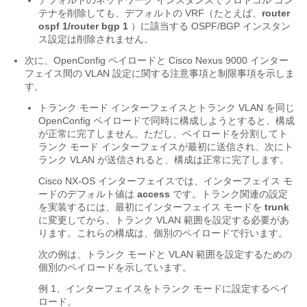
デフォルトのネットワーク インスタンスでプロトコル コン
テナを削除しても、デフォルトの VRF（たとえば、
router
ospf 1/router bgp 1
）に該当する OSPF/BGP インスタン
ス設定は削除されません。
次に、OpenConfig ペイロードと Cisco Nexus 9000 インター
フェイス間の VLAN 設定に関する注意事項と制限事項を示しま
す。
トランク モード インターフェイスとトランク VLAN を同じ
OpenConfig ペイロードで同時に構成しようとすると、構成
が正常に完了しません。ただし、ペイロードを分割してト
ランク モード インターフェイスが最初に送信され、次にト
ランク VLAN が送信されると、構成は正常に完了します。
Cisco NX-OS インターフェイスでは、インターフェイス モ
ードのデフォルト値は
access
です。トランク関連の設定
を実装するには、最初にインターフェイス モードを
trunk
に変更してから、トランク VLAN 範囲を設定する必要があ
ります。これらの構成は、個別のペイロードで行います。
次の例は、トランク モードと VLAN 範囲を設定するための
個別のペイロードを示しています。
例 1、インターフェイスをトランク モードに設定するペイ
ロード。