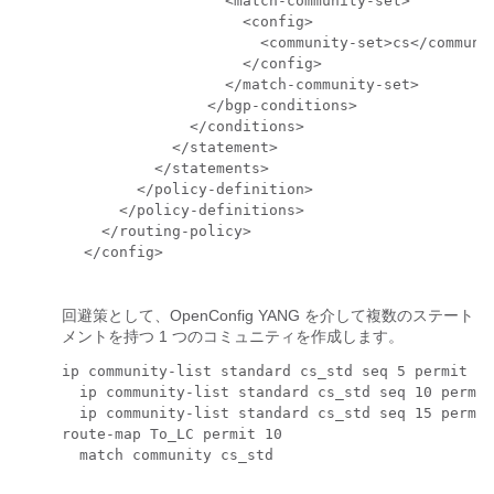
                <match-community-set>

                  <config>

                    <community-set>cs</communit
                  </config>

                </match-community-set>

              </bgp-conditions>

            </conditions>

          </statement>

        </statements>

      </policy-definition>

    </policy-definitions>

  </routing-policy>

</config>

回避策として、OpenConfig YANG を介して複数のステート
メントを持つ 1 つのコミュニティを作成します。
ip community-list standard cs_std seq 5 permit 1:
  ip community-list standard cs_std seq 10 permit
  ip community-list standard cs_std seq 15 permit
route-map To_LC permit 10

  match community cs_std
