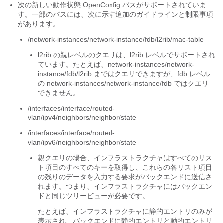
次の新しい動作状態 OpenConfig パスがサポートされていま
す。一部のパスには、次に示す追加のガイドラインと制限事項
があります。
/network-instances/network-instance/fdb/l2rib/mac-table
l2rib の親レベルのクエリは、l2rib レベルでサポートされ
ています。たとえば、network-instances/network-
instance/fdb/l2rib まではクエリできますが、fdb レベル
の network-instances/network-instance/fdb ではクエリ
できません。
/interfaces/interface/routed-
vlan/ipv4/neighbors/neighbor/state
/interfaces/interface/routed-
vlan/ipv6/neighbors/neighbor/state
親クエリの場合、インフラストラクチャはすべてのリス
ト項目のすべてのキーを取得し、これらの各リスト項目
の残りのデータを入力する要求がバックエンドに送信さ
れます。つまり、インフラストラクチャにはバックエン
ドと同じツリービューが必要です。
たとえば、インフラストラクチャに静的エントリのみが
表示され、バックエンドに静的エントリと動的エントリ