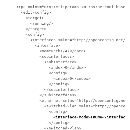
<rpc xmlns="urn:ietf:params:xml:ns:netconf:base:1
  <edit-config>

    <target>

      <running/>

    </target>

    <config>

      <interfaces xmlns="http://openconfig.net/ya
        <interface>

          <name>eth1/47</name>

          <subinterfaces>

            <subinterface>

              <index>0</index>

              <config>

                <index>0</index>

              </config>

            </subinterface>

          </subinterfaces>

          <ethernet xmlns="http://openconfig.net/
            <switched-vlan xmlns="http://openconf
              <config>

<interface-mode>TRUNK</interface-
              </config>

            </switched-vlan>
