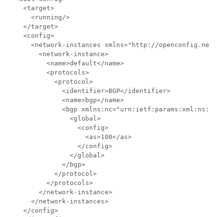
    <target>

      <running/>

    </target>

    <config>

      <network-instances xmlns="http://openconfig.net/
        <network-instance>

          <name>default</name>

          <protocols>

            <protocol>

              <identifier>BGP</identifier>

              <name>bgp</name>

              <bgp xmlns:nc="urn:ietf:params:xml:ns:ne
                <global>

                  <config>

                    <as>100</as>

                  </config>

                </global>

              </bgp>

            </protocol>

          </protocols>

        </network-instance>

      </network-instances>

    </config>
