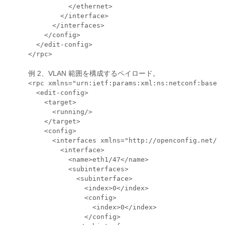
          </ethernet>

        </interface>

      </interfaces>

    </config>

  </edit-config>

</rpc>
例 2、VLAN 範囲を構成するペイロード。
<rpc xmlns="urn:ietf:params:xml:ns:netconf:base:1
  <edit-config>

    <target>

      <running/>

    </target>

    <config>

      <interfaces xmlns="http://openconfig.net/ya
        <interface>

          <name>eth1/47</name>

          <subinterfaces>

            <subinterface>

              <index>0</index>

              <config>

                <index>0</index>

              </config>
