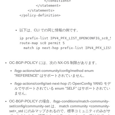
            </conditions>

        </statement>

    </statements>

</policy-definition>

以下は、CLI での同じ情報の例です。
ip prefix-list IPV4_PFX_LIST_OPENCONFIG_sc0_5 
route-map sc0 permit 5

  match ip next-hop prefix-list IPV4_PFX_LIST_O
OC-BGP-POLICY には、次の NX-OS 制限があります。
/bgp-actions/set-community/config/method
enum
"REFERENCE" はサポートされていません。
/bgp-actions/config/set-next-hop
の OpenConfig YANG モデ
ルでサポートされている enum "SELF" はサポートされてい
ません。
OC-BGP-POLICY の場合、
/bgp-conditions/match-community-
set/config/community-set
は、
match community <community-
set>_std
にのみマップされるので、標準コミュニティのみがサ