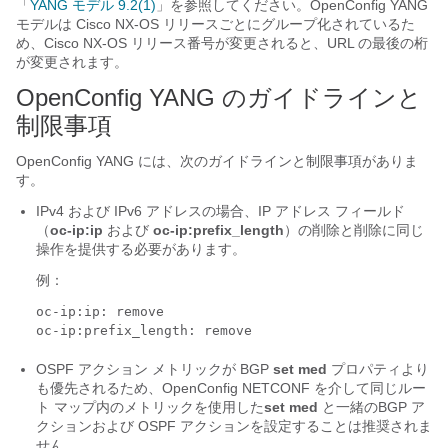
「
YANG モデル 9.2(1)
」を参照してください。OpenConfig YANG
モデルは Cisco NX-OS リリースごとにグループ化されているた
め、Cisco NX-OS リリース番号が変更されると、URL の最後の桁
が変更されます。
OpenConfig YANG のガイドラインと
制限事項
OpenConfig YANG には、次のガイドラインと制限事項がありま
す。
IPv4 および IPv6 アドレスの場合、IP アドレス フィールド
（
oc-ip:ip
および
oc-ip:prefix_length
）の削除と削除に同じ
操作を提供する必要があります。
例：
oc-ip:ip: remove

oc-ip:prefix_length: remove 
OSPF アクション メトリックが BGP
set med
プロパティより
も優先されるため、OpenConfig NETCONF を介して同じルー
ト マップ内のメトリックを使用した
set med
と一緒のBGP ア
クションおよび OSPF アクションを設定することは推奨されま
せん。