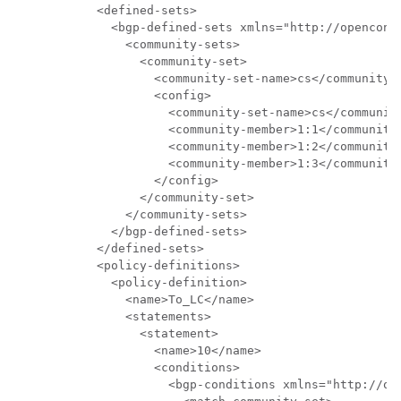
    <defined-sets>

      <bgp-defined-sets xmlns="http://openconfi
        <community-sets>

          <community-set>

            <community-set-name>cs</community-s
            <config>

              <community-set-name>cs</community
              <community-member>1:1</community-
              <community-member>1:2</community-
              <community-member>1:3</community-
            </config>

          </community-set>

        </community-sets>

      </bgp-defined-sets>

    </defined-sets>

    <policy-definitions>

      <policy-definition>

        <name>To_LC</name>

        <statements>

          <statement>

            <name>10</name>

            <conditions>

              <bgp-conditions xmlns="http://ope