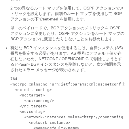
2 つの異なるルート マップを使用して、OSPF アクションでメ
トリックを設定します。個別のルート マップを使用して BGP
アクションの下で
set-med
を使用します。
単一のペイロードで、BGP アクションのメトリックを OSPF
アクションに変更したり、OSPF アクションをルート マップの
BGP アクションに変更したりしないことをお勧めします。
有効な BGP インスタンスを使用するには、自律システム (AS)
番号を指定する必要があります。AS 番号にデフォルト値が存
在しないため、NETCONF / OPENCONFIG で削除しようとす
ると<asn> BGP インスタンスを削除しないと、次の強調表示
されたエラー メッセージが表示されます。
764

<nc:rpc xmlns:nc="urn:ietf:params:xml:ns:netconf:ba
  <nc:edit-config>

    <nc:target>

      <nc:running/>

    </nc:target>

    <nc:config>

      <network-instances xmlns="http://openconfig.ne
        <network-instance>

          <name>default</name>
