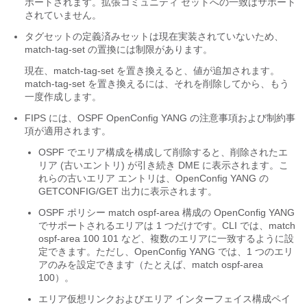
ポートされます。拡張コミュニティ セットへの一致はサポート
されていません。
タグセット
の定義済みセットは現在実装されていないため、
match-tag-set
の置換には制限があります。
現在、
match-tag-set
を置き換えると、値が追加されます。
match-tag-set
を置き換えるには、それを削除してから、もう
一度作成します。
FIPS には、OSPF OpenConfig YANG の注意事項および制約事
項が適用されます。
OSPF でエリア構成を構成して削除すると、削除されたエ
リア (古いエントリ) が引き続き DME に表示されます。こ
れらの古いエリア エントリは、OpenConfig YANG の
GETCONFIG/GET 出力に表示されます。
OSPF ポリシー
match ospf-area
構成の OpenConfig YANG
でサポートされるエリアは 1 つだけです。CLI では、match
ospf-area 100 101 など、複数のエリアに一致するように設
定できます。
ただし、OpenConfig YANG では、1 つのエリ
アのみを設定できます（たとえば、
match ospf-area
100
）。
エリア仮想リンクおよびエリア インターフェイス構成ペイ