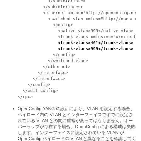
            </subinterface>

          </subinterfaces>

          <ethernet xmlns="http://openconfig.net/
            <switched-vlan xmlns="http://openconf
              <config>

                <native-vlan>999</native-vlan>

                <trunk-vlans xmlns:nc="urn:ietf:p
<trunk-vlans>401</trunk-vlans>
<trunk-vlans>999</trunk-vlans>
              </config>

            </switched-vlan>

          </ethernet>

        </interface>

      </interfaces>

    </config>

  </edit-config>

</rpc>
OpenConfig YANG の設計により、VLAN を設定する場合、
ペイロード内の VLAN とインターフェイスですでに設定さ
れている VLAN との間に重複があってはなりません。オー
バーラップが存在する場合、OpenConfig による構成は失敗
します。インターフェイスに設定されている VLAN が、
OpenConfig ペイロードの VLAN と異なることを確認してく