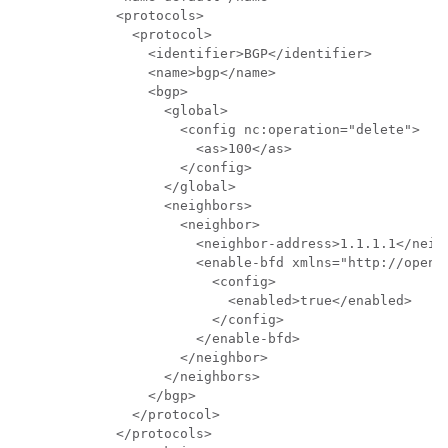
          <protocols>

            <protocol>

              <identifier>BGP</identifier>

              <name>bgp</name>

              <bgp>

                <global>

                  <config nc:operation="delete">

                    <as>100</as>

                  </config>

                </global>

                <neighbors>

                  <neighbor>

                    <neighbor-address>1.1.1.1</neigh
                    <enable-bfd xmlns="http://openco
                      <config>

                        <enabled>true</enabled>

                      </config>

                    </enable-bfd>

                  </neighbor>

                </neighbors>

              </bgp>

            </protocol>

          </protocols>
