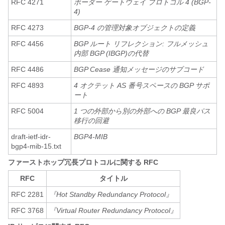
RFC 4271
ボーダー ゲートウェイ プロトコル 4 (BGP-
4)
RFC 4273
BGP-4 の管理対象オブジェクトの定義
RFC 4456
BGP ルート リフレクション: フルメッシュ
内部 BGP (IBGP)の代替
RFC 4486
BGP Cease 通知メッセージのサブコード
RFC 4893
4 オクテット AS 番号スペースの BGP サポ
ート
RFC 5004
1 つの外部から別の外部への BGP 最良パス
移行の回避
draft-ietf-idr-
BGP4-MIB
bgp4-mib-15.txt
ファーストホップ冗長プロトコルに関する RFC
RFC
タイトル
RFC 2281
『Hot Standby Redundancy Protocol』
RFC 3768
『Virtual Router Redundancy Protocol』