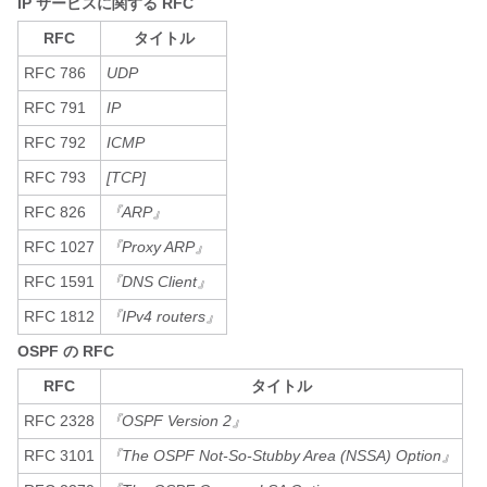
IP サービスに関する RFC
RFC
タイトル
RFC 786
UDP
RFC 791
IP
RFC 792
ICMP
RFC 793
[TCP]
RFC 826
『ARP』
RFC 1027
『Proxy ARP』
RFC 1591
『DNS Client』
RFC 1812
『IPv4 routers』
OSPF の RFC
RFC
タイトル
RFC 2328
『OSPF Version 2』
RFC 3101
『The OSPF Not-So-Stubby Area (NSSA) Option』