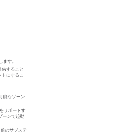
定します。
を提供すること
ットにするこ
可能なゾーン
みをサポートす
性ゾーンで起動
、前のサブステ