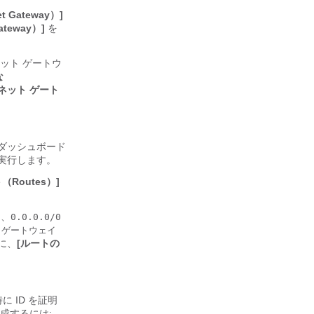
Gateway）]
teway）]
を
ット ゲートウ
な
ネット ゲート
 ダッシュボード
実行します。
（Routes）]
し、
0.0.0.0/0
 ゲートウェイ
に、
[ルートの
 ID を証明
成するには: