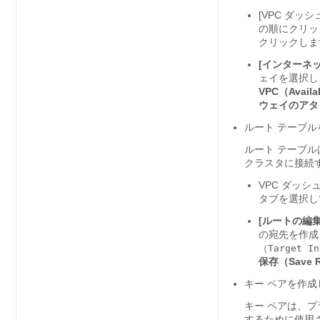
[VPC ダッシュ
の順にクリッ
クリックしま
[インターネット
ェイを選択し
VPC（Availa
ウェイのアタッチ（
ルート テーブ
ルート テーブル
クラスタに接続
VPC ダッシ
タブを選択し
[ルートの編集（E
の宛先を作成
（Target In
保存（Save R
キー ペアを作成
キー ペアは、プ
するために使用