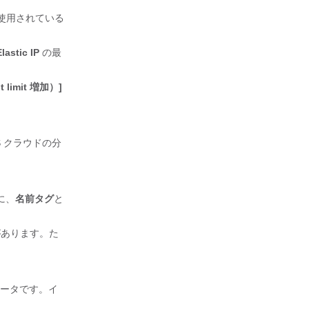
使用されている
lastic IP
の最
limit 増加）]
S クラウドの分
に、
名前タグ
と
あります。た
ルータです。イ