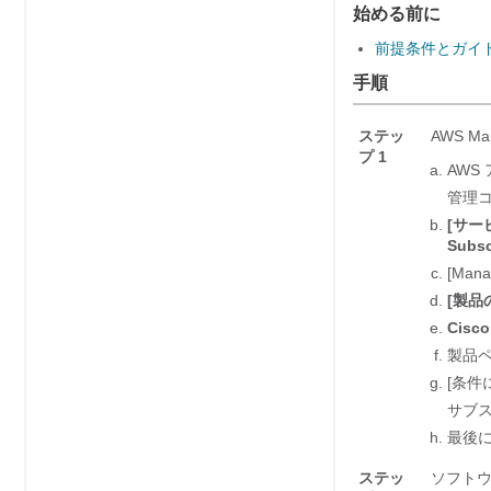
始める前に
前提条件とガイ
手順
ステッ
AWS M
プ 1
AWS
管理
[サー
Subsc
[Man
[製品の
Cisc
製品
[条件に
サブ
最後
ステッ
ソフトウ