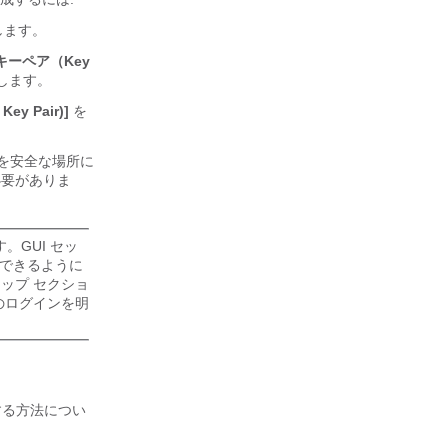
します。
[キーペア（Key
します。
ey Pair)]
を
を安全な場所に
必要がありま
。GUI セッ
続できるように
ップ セクショ
のログインを明
展開する方法につい