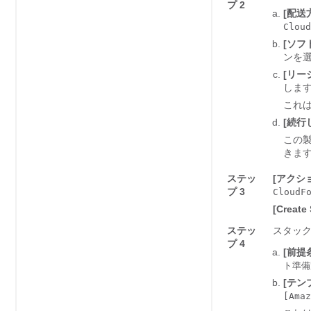
プ 2
[配送方
Cloud
[ソフト
ンを
[リー
しま
これは
[続行し
この
きま
ステッ
[アクショ
プ 3
CloudF
[Crea
ステッ
スタッ
プ 4
[前提条
ト準備完
[テンプ
[Amaz