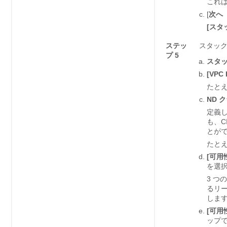
これ
[
次へ（
[スタッ
ステッ
スタッ
プ 5
スタ
[VPC 
たと
ND 
定義し
も、C
とが
たと
[可用性
を選
3 つ
るリー
しま
[可用性
ップ