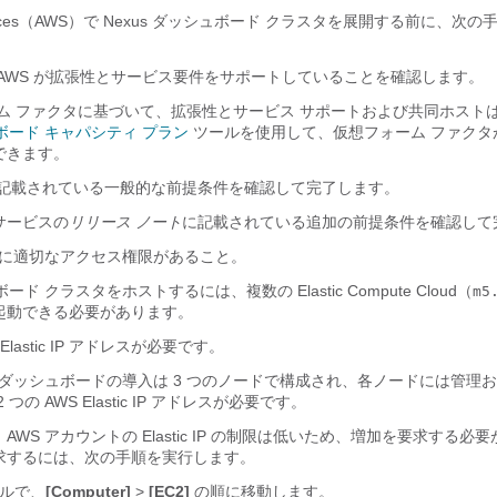
Services（AWS）で Nexus ダッシュボード クラスタを展開する前に、次
AWS が拡張性とサービス要件をサポートしていることを確認します。
ーム ファクタに基づいて、拡張性とサービス サポートおよび共同ホスト
ュボード キャパシティ プラン
ツールを使用して、仮想フォーム ファクタ
できます。
記載されている一般的な前提条件を確認して完了します。
サービスの
リリース ノート
に記載されている追加の前提条件を確認して
トに適切なアクセス権限があること。
ボード クラスタをホストするには、複数の Elastic Compute Cloud（
m5
起動できる必要があります。
Elastic IP アドレスが必要です。
us ダッシュボードの導入は 3 つのノードで構成され、各ノードには管理
つの AWS Elastic IP アドレスが必要です。
WS アカウントの Elastic IP の制限は低いため、増加を要求する必要
求するには、次の手順を実行します。
ールで、
[Computer]
>
[EC2]
の順に移動します。