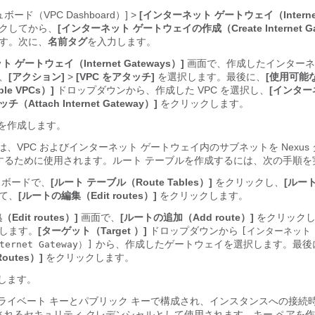
ボード（VPC Dashboard）] >
[インターネット ゲートウェイ（Internet 
クしてから、
[インターネット ゲートウェイの作成（Create Internet Ga
す。次に、
名前タグ
を入力します。
 ゲートウェイ（Internet Gateways）]
画面で、作成したインターネ
、
[アクション]
>
[VPC をアタッチ]
を選択します。最後に、
[使用可能
ble VPCs）]
ドロップダウンから、作成した VPC を選択し、
[インター
Attach Internet Gateway）]
をクリックします。
ルを作成します。
は、VPC およびインターネット ゲートウェイ内のサブネットを Nexus
するために使用されます。ルート テーブルを作成するには、次の手順を
ュボードで、
[ルート テーブル（Route Tables）]
をクリックし、
[ルート
て、
[ルートの編集（Edit routes）]
をクリックします。
dit routes）]
画面で、
[ルートの追加（Add route）]
をクリック
します。
[ターゲット（Target ）]
ドロップダウンから
[インターネット
から、作成したゲートウェイを選択します。最後
ternet Gateway）]
outes）]
をクリックします。
します。
ライベート キーとパブリック キーで構成され、インスタンスへの接続時に
されるセキュリティ クレデンシャルとして使用されます。キー ペアを作