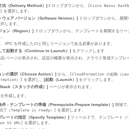
法（Delivery Method）]
ドロップダウンから、
[Cisco Nexus Dash
を選択します。
]
ウェア バージョン（Software Version）]
ドロップダウンから、展開
選択します。
ジョン（Region）]
ドロップダウンから、テンプレートを展開するリー
す。
、VPC を作成したのと同じリージョンである必要があります。
て起動する（Continue to Launch）]
をクリックします
製品 ページが表示され、設定の概要が表示され、クラウド形成テンプレ
す。
ンの選択（Choose Action）]
から、
[CloudFormation の起動（Lau
を選択し、
[起動（Launch）]
をクリックします。
ormation）]
te Stack（スタックの作成）]
ページが表示されます。
クを作成します。
件 - テンプレートの準備（Prerequisite-Prepare template）]
領域で
を選択します。
了（Template is ready）]
レートの指定（Specify Template）]
フィールドで、テンプレート ソ
を選択します。
on S3 URL]