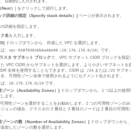
は、自動的に入力されます。
Next）
] をクリックして続行します。
ク詳細の指定（Specify stack details）]
ページが表示されます。
クの詳細を指定します。
ック名
を入力します。
ID]
ドロップダウンから、作成した VPC を選択します。
えば、
です。
vpc-038f83026b6a48e98（10.176.176.0/24）
クラスタ サブネット ブロック
で、VPC サブネット CIDR ブロックを指
た VPC CIDR からサブネットを選択します。より小さいサブネット
IDR 全体を使用することもできます。CIDR は
または
サブネ
/24
/25
でき、可用性ゾーン全体で使用されるようにセグメント化されます。
えば、
です。
10.176.176.0/24
ゾーン（Availability Zones）]
ドロップダウンから、1 つ以上の使用
択します。
の可用性ゾーンを選択することをお勧めします。2 つの可用性ゾーンの
ジョンの場合、クラスタの 2 番目と 3 番目のノードは 2 番目の可用
す。
ゾーンの数（Number of Availability Zones）]
ドロップダウンから
で追加したゾーンの数を選択します。