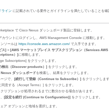
ドライン
に記載されている要件とガイドラインを満たしていることを確
arketplace で Cisco Nexus ダッシュボード製品に登録します。
 アカウントにログインし、AWS Management Console に移動します。
コンソールは
https://console.aws.amazon.com/
で入手できます。
ビス]
>
[AWS マーケットプレイス サブスクリプション（Services AWS Ma
riptions）]
に移動します。
age Subscriptions] をクリックします。
検出（Discover products）]
をクリックします。
o Nexus ダッシュボード
を検索し、結果をクリックします。
ページで、
[続行して登録（Continue to Subscribe）]
をクリックしま
同意する（Accept Terms）]
をクリックします。
スクリプションが処理されるまでに数分かかる場合があります。
に、
[設定を続行 (Continue to Configuration)]
をクリックします。
ェア オプションと地域を選択します。