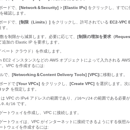
ュボードで、
[Network＆Security]
>
[Elastic IPs]
をクリックし、すでに
P の数を確認します。
ュボードで、
[制限（Limits）]
をクリックし、許可されている
EC2-VPC E
ます。
 の数を制限から減算します。必要に応じて、
[制限の増加を要求（Request 
加の Elastic IP を要求します。
イベート クラウド）を作成します。
zon EC2 インスタンスなどの AWS オブジェクトによって入力される AW
。VPC を作成するには:
ールで、
[Networking＆Content Delivery Tools]
[VPC]
に移動します。
ュボードで
[Your VPCs]
をクリックし、
[Create VPC]
を選択します。次
ブロック
を指定します。
クは VPC の IPv4 アドレスの範囲であり、
〜
の範囲である必要が
/16
/24
です。
.0.0/16
ゲートウェイを作成し、VPC に接続します。
 ゲートウェイは、VPC がインターネットに接続できるようにする仮想
ートウェイを作成するには: