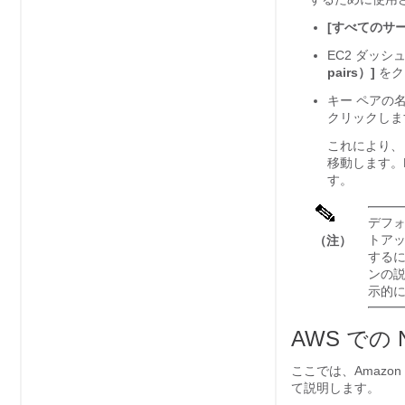
[すべてのサービス
EC2 ダッシ
pairs）]
をク
キー ペアの
クリックしま
これにより、
移動します。
す。
デフォ
トアッ
（注）
する
ンの
示的
AWS での
ここでは、Amazon 
て説明します。