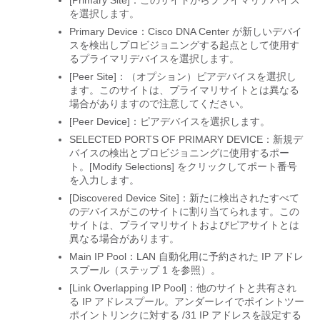
を選択します。
Primary Device
：
Cisco DNA Center
が新しいデバイ
スを検出しプロビジョニングする起点として使用す
るプライマリデバイスを選択します。
[Peer Site]：（オプション）ピアデバイスを選択し
ます。
このサイトは、プライマリサイトとは異なる
場合がありますので注意してください。
[Peer Device]：ピアデバイスを選択します。
SELECTED PORTS OF PRIMARY DEVICE：新規デ
バイスの検出とプロビジョニングに使用するポー
ト。
[Modify Selections] をクリックしてポート番号
を入力します。
[Discovered Device Site]：新たに検出されたすべて
のデバイスがこのサイトに割り当てられます。
この
サイトは、プライマリサイトおよびピアサイトとは
異なる場合があります。
Main IP Pool：LAN 自動化用に予約された IP アドレ
スプール
（ステップ 1 を参照）。
[Link Overlapping IP Pool]：他のサイトと共有され
る IP アドレスプール。アンダーレイでポイントツー
ポイントリンクに対する /31 IP アドレスを設定する