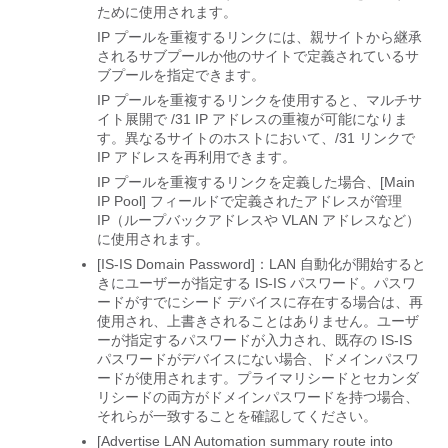
ために使用されます。
IP プールを重複するリンクには、親サイトから継承
されるサブプールか他のサイトで定義されているサ
ブプールを指定できます。
IP プールを重複するリンクを使用すると、マルチサ
イト展開で /31 IP アドレスの重複が可能になりま
す。異なるサイトのホストにおいて、/31 リンクで
IP アドレスを再利用できます。
IP プールを重複するリンクを定義した場合、[Main
IP Pool] フィールドで定義されたアドレスが管理
IP（ループバックアドレスや VLAN アドレスなど）
に使用されます。
[IS-IS Domain Password]：LAN 自動化が開始すると
きにユーザーが指定する IS-IS パスワード。
パスワ
ードがすでにシード デバイスに存在する場合は、再
使用され、上書きされることはありません。ユーザ
ーが指定するパスワードが入力され、既存の IS-IS
パスワードがデバイスにない場合、ドメインパスワ
ードが使用されます。プライマリシードとセカンダ
リシードの両方がドメインパスワードを持つ場合、
それらが一致することを確認してください。
[Advertise LAN Automation summary route into