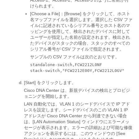
けられます。
[Choose a File]：[Browse] をクリックして、ホスト
名マップファイルを選択します。
選択した CSV ファ
イルに記述されているシリアル番号とホスト名のマ
ッピングを使用して、検出されたデバイスに対して
ユーザーが指定した名前が設定されます。検出され
たデバイスがスタックの場合、スタックのすべての
シリアル番号が CSV ファイルで指定されます。
サンプルの CSV ファイルは次のとおりです。
standalone-switch,FCW2212L0NF

stack-switch,"FCW2212E00Y,FCW2212L0GV"
[Start]
をクリックします。
Cisco DNA Center
は、新規デバイスの検出とプロビジ
ョニングを開始します。
LAN 自動化では、VLAN 1 のシードデバイスで IP アド
レスを設定します。シードデバイスのこの VLAN 1 IP
アドレスが
Cisco DNA Center
から到達できない場合
は、[LAN Automation Status] ウィンドウにエラーメッ
セージが表示されます。
エラーの詳細および可能な修復
アクションを表示するには、このウィンドウの [See