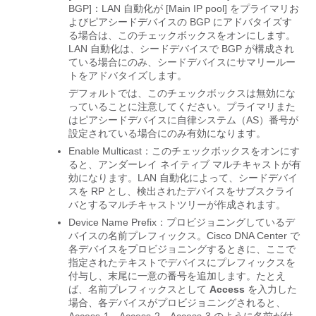
BGP]：LAN 自動化が [Main IP pool] をプライマリお
よびピアシードデバイスの BGP にアドバタイズす
る場合は、このチェックボックスをオンにします。
LAN 自動化は、シードデバイスで BGP が構成され
ている場合にのみ、シードデバイスにサマリールー
トをアドバタイズします。
デフォルトでは、このチェックボックスは無効にな
っていることに注意してください。プライマリまた
はピアシードデバイスに自律システム（AS）番号が
設定されている場合にのみ有効になります。
Enable Multicast：このチェックボックスをオンにす
ると、アンダーレイ ネイティブ マルチキャストが有
効になります。
LAN 自動化によって、シードデバイ
スを RP とし、検出されたデバイスをサブスクライ
バとするマルチキャストツリーが作成されます。
Device Name Prefix
：プロビジョニングしているデ
バイスの名前プレフィックス。
Cisco DNA Center
で
各デバイスをプロビジョニングするときに、ここで
指定されたテキストでデバイスにプレフィックスを
付与し、末尾に一意の番号を追加します。たとえ
ば、名前プレフィックスとして
Access
を入力した
場合、各デバイスがプロビジョニングされると、
Access-1、Access-2、Access-3 のように名前が付