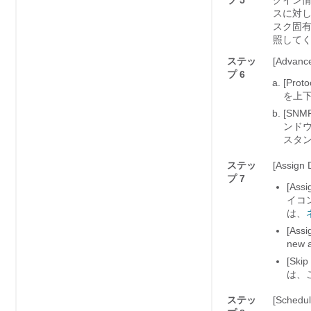
プ 5
グイン
スに対し
スク固
照して
ステッ
[Advance
プ 6
[Proto
を上
[SNMP 
ンドウ
スタ
ステッ
[Assign 
プ 7
[Assi
イコ
は、
[Assi
new a
[Skip
は、
ステッ
[Schedul