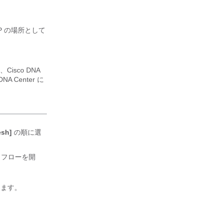
P の場所として
は、
Cisco DNA
DNA Center
に
esh]
の順に選
クフローを開
クします。