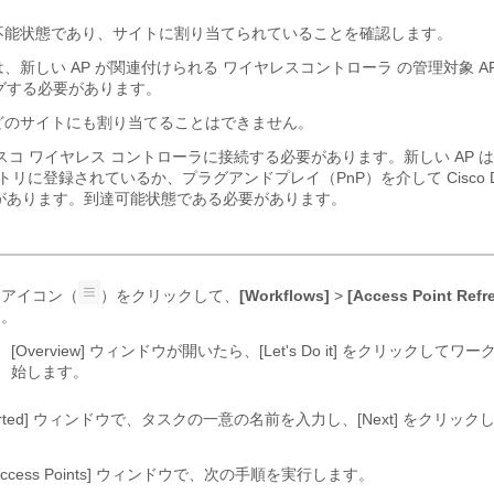
達不能状態であり、サイトに割り当てられていることを確認します。
トは、新しい AP が関連付けられる
ワイヤレスコントローラ
の管理対象 A
グする必要があります。
、どのサイトにも割り当てることはできません。
スコ ワイヤレス コントローラ
に接続する必要があります。新しい AP 
トリに登録されているか、プラグアンドプレイ（PnP）を介して
Cisco 
があります。到達可能状態である必要があります。
ーアイコン（
）をクリックして、
[Workflows]
>
[Access Point Refr
す。
[Overview]
ウィンドウが開いたら、[Let's Do it]
をクリックしてワー
始します。
Started] ウィンドウで、タスクの一意の名前を入力し、[Next] をクリッ
ct Access Points] ウィンドウで、次の手順を実行します。