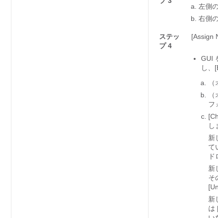
プ 3
左側
右側
ステッ
[Assi
プ 4
GU
し、[
（
（
フ
[
し
新
て
ド
新し
その
[U
新
は
い