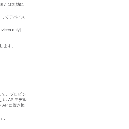
または無効に
クしてデバイス
es only]
します。
して、プロビジ
い AP モデル
 AP に置き換
さい。