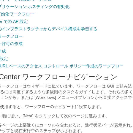
プリケーション ホスティングの有効化
の有効化ワークフロー
ter での AP 設定
のインフラストラクチャからデバイス構成を学習する
ワークフロー
ト許可の作成
作成
の設定
び URL ベースのアクセス コントロール ポリシー作成のワークフロー
Center
ワークフローナビゲーション
ワークフローはウィザードに似ています。ワークフローは GUI に組み
るには高度すぎるような多段階のタスクをガイドします。それらの多く
ンから、または [Workflows] メニューオプションから直接アクセス
使用すると、ワークフローのナビゲートに役立ちます。
順に従い、[Next] をクリックして次のページに進みます。
各ページの上部近くにカーソルを合わせると、進行状況バーが表示され
テップと現在実行中のステップが示されます。