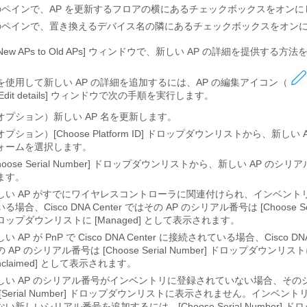
のペインで、AP を更新するフロアの横にあるチェックボックスをオンに
のペインで、置き換えるデバイス名の隣にあるチェックボックスをオン
gn New APs to Old APs] ウィンドウで、新しい AP の詳細を提供する
I を使用して新しい AP の詳細を追加するには、AP の編集アイコン（
Edit details] ウィンドウで次の手順を実行します。
オプション）新しい AP 名を更新します。
オプション）[Choose Platform ID] ドロップダウンリストから、新しい
ォームを選択します。
Choose Serial Number] ドロップダウンリストから、新しい AP のシ
ます。
しい AP がすでにワイヤレスコントローラに関連付けられ、インベント
いる場合、
Cisco DNA Center
ではその AP のシリアル番号は [Choose Seri
ロップダウンリストに [Managed] として表示されます。
い AP が PnP で
Cisco DNA Center
に接続されている場合、
Cisco DN
 AP のシリアル番号は [Choose Serial Number] ドロップダウンリス
nclaimed] として表示されます。
しい AP のシリアル番号がインベントリに登録されていない場合、その
 [Serial Number] ドロップダウンリストに表示されません。
インベント
ない新しいシリアル番号を追加するには、[Choose Serial Number] 