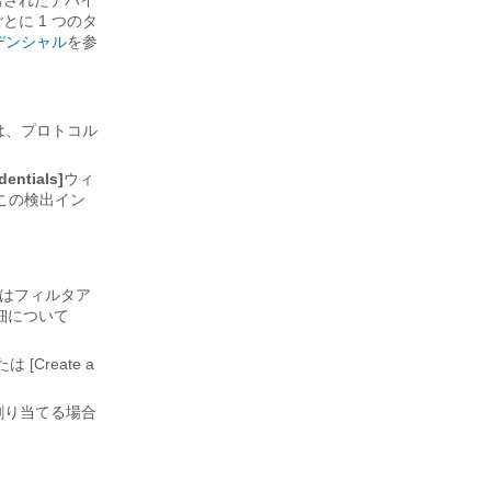
出されたデバイ
に 1 つのタ
デンシャル
を参
は、プロトコル
dentials]
ウィ
この検出イン
はフィルタア
細について
[Create a
割り当てる場合