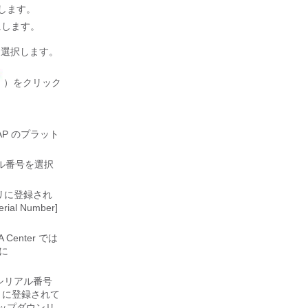
します。
にします。
方法を選択します。
）をクリック
 AP のプラット
リアル番号を選択
リに登録され
al Number]
A Center
では
トに
シリアル番号
リに登録されて
ドロップダウンリ