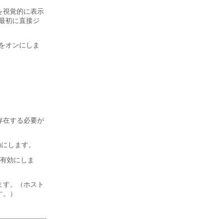
を視覚的に表示
の最初に直接ジ
をオンにしま
存在する必要が
効にします。
を有効にしま
します。（ホスト
す。）