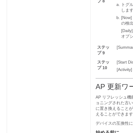
プ 8
トグルボ
しま
[Now]
の検
[Daily]
オプ
ステッ
[Summar
プ 9
ステッ
[Start D
プ 10
[Activity]
AP 更新
AP リフレッシュ
ョニングされた古い 
に置き換えることが
えることができます
デバイスの互換性に
始める前に