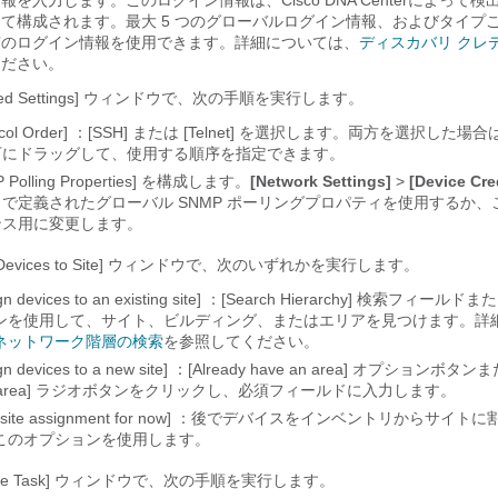
情報を入力します。このログイン情報は、
Cisco DNA Center
によって検
て構成されます。最大 5 つのグローバルログイン情報、およびタイプごと
有のログイン情報を使用できます。詳細については、
ディスカバリ クレ
ください。
d Settings]
ウィンドウで、次の手順を実行します。
col Order]
：[SSH]
または [Telnet]
を選択します。両方を選択した場合
下にドラッグして、使用する順序を指定できます。
Polling Properties]
を構成します。
[Network Settings]
>
[Device Cre
で定義されたグローバル SNMP ポーリングプロパティを使用するか、
ンス用に変更します。
Devices to Site]
ウィンドウで、次のいずれかを実行します。
gn devices to an existing site]
：[Search Hierarchy]
検索フィールドまた
ンを使用して、サイト、ビルディング、またはエリアを見つけます。詳
ネットワーク階層の検索
を参照してください。
gn devices to a new site]
：[Already have an area]
オプションボタンまたは 
rea]
ラジオボタンをクリックし、必須フィールドに入力します。
 site assignment for now]
：後でデバイスをインベントリからサイトに
このオプションを使用します。
e Task]
ウィンドウで、次の手順を実行します。