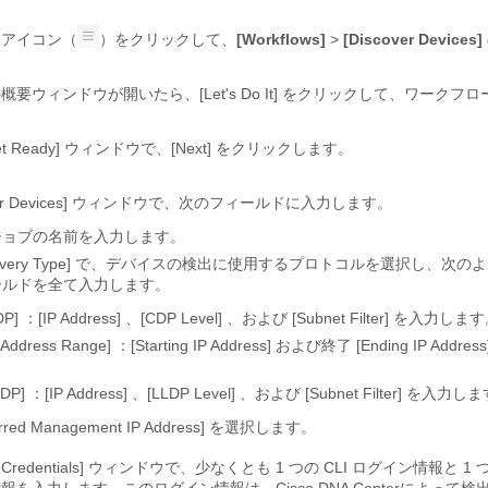
ーアイコン（
）をクリックして、
[Workflows]
>
[Discover Devices]
概要ウィンドウが開いたら、[Let's Do It] をクリックして、ワークフ
。
et Ready]
ウィンドウで、[Next]
をクリックします。
r Devices]
ウィンドウで、次のフィールドに入力します。
ジョブの名前を入力します。
very Type]
で、デバイスの検出に使用するプロトコルを選択し、次のよ
ールドを全て入力します。
DP]
：[IP Address]
、[CDP Level]
、および [Subnet Filter]
を入力します
P Address Range]
：[Starting IP Address]
および終了 [Ending IP Address
。
LDP]
：[IP Address]
、[LLDP Level]
、および [Subnet Filter]
を入力しま
erred Management IP Address]
を選択します。
 Credentials]
ウィンドウで、少なくとも 1 つの CLI ログイン情報と 1 つ