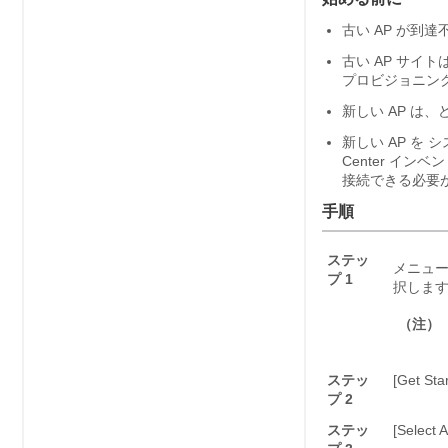
古い AP が到
古い AP サイ
プロビジョニン
新しい AP は
新しい AP を
シ
Center
インベン
接続できる必要
手順
ステッ
メニュ
プ 1
択しま
（注）
ステッ
[Get 
プ 2
ステッ
[Sele