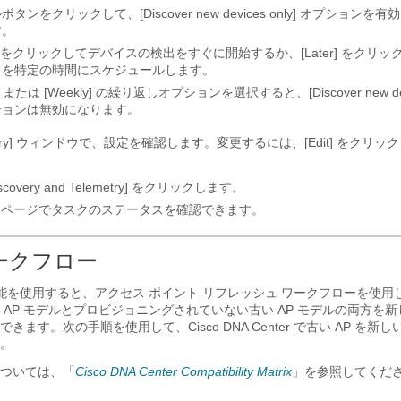
タンをクリックして、[Discover new devices only]
オプションを有効
す。
をクリックしてデバイスの検出をすぐに開始するか、[Later]
をクリッ
出を特定の時間にスケジュールします。
または [Weekly]
の繰り返しオプションを選択すると、[Discover new devic
ションは無効になります。
y]
ウィンドウで、設定を確認します。変更するには、[Edit]
をクリック
iscovery and Telemetry]
をクリックします。
ページでタスクのステータスを確認できます。
ワークフロー
機能を使用すると、アクセス ポイント リフレッシュ ワークフローを使用
AP モデルとプロビジョニングされていない古い AP モデルの両方を新し
できます。次の手順を使用して、
Cisco DNA Center
で古い AP を新しい
。
ついては、「
Cisco DNA Center
Compatibility Matrix
」を参照してくだ