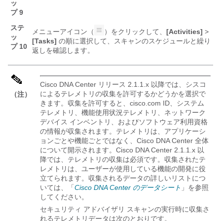
ッ
プ 9
ステ
メニューアイコン（
）をクリックして、
[Activities]
>
ッ
[Tasks]
の順に選択して、スキャンのスケジュールと繰り
プ 10
返しを確認します。
Cisco DNA Center
リリース 2.1.1.x 以降では、シスコ
によるテレメトリの収集を許可するかどうかを選択で
（注）
きます。収集を許可すると、cisco.com ID、システム
テレメトリ、機能使用状況テレメトリ、ネットワーク
デバイス インベントリ、およびソフトウェア利用資格
の情報が収集されます。テレメトリは、アプリケーシ
ョンごとや機能ごとではなく、
Cisco DNA Center
全体
について開示されます。
Cisco DNA Center
2.1.1.x 以
降では、テレメトリの収集は必須です。収集されたテ
レメトリは、ユーザーが使用している機能の開発に役
立てられます。収集されるデータの詳しいリストにつ
いては、「
Cisco DNA Center のデータシート
」を参照
してください。
セキュリティ アドバイザリ スキャンの実行時に収集さ
れるテレメトリデータは次のとおりです。