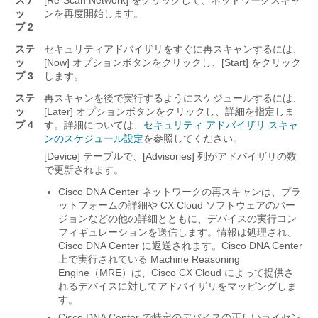
ステ
[Re-Scan Network] をクリックして、ネットワークスキャ
ッ
ンを再度開始します。
プ 2
ステ
セキュリティアドバイザリをすぐに再スキャンするには、
ッ
[Now] オプションボタンをクリックし、[Start] をクリック
プ 3
します。
ステ
再スキャンを後で実行するようにスケジュールするには、
ッ
[Later] オプションボタンをクリックし、詳細を指定しま
プ 4
す。
詳細については、
セキュリティ アドバイザリ スキャ
ンのスケジュール設定
を参照してください。
[Device] テーブルで、[Advisories] 列がアドバイザリの数
で更新されます。
Cisco DNA Center
ネットワークの再スキャンは、プラ
ットフォームの詳細や CX Cloud ソフトウェアのバー
ジョンなどの他の詳細とともに、デバイスの実行コン
フィギュレーションを送信します。情報は処理され、
Cisco DNA Center
に返送されます。
Cisco DNA Center
上で実行されている Machine Reasoning
Engine（MRE）は、Cisco CX Cloud によって提供さ
れるデバイスに対してアドバイザリをマッピングしま
す。
Cisco DNA Center
で特定のデバイスの正しいライセン