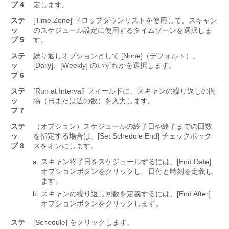
プ 4
定します。
ステ
[Time Zone] ドロップダウンリストを使用して、スキャン
ッ
のスケジュール設定に使用するタイムゾーンを選択しま
プ 5
す。
ステ
繰り返しオプションとして [None]（デフォルト）、
ッ
[Daily]、[Weekly] のいずれかを選択します。
プ 6
ステ
[Run at Interval] フィールドに、スキャンの繰り返しの間
ッ
隔（日または週の数）を入力します。
プ 7
ステ
（オプション）スケジュールの終了日や終了までの回数
ッ
を指定する場合は、[Set Schedule End] チェックボック
プ 8
スをオンにします。
スキャン終了日をスケジュールするには、[End Date]
オプションボタンをクリックし、日付と時刻を定義し
ます。
スキャンの繰り返し回数を定義するには、[End After]
オプションボタンをクリックします。
ステ
[Schedule]
をクリックします。