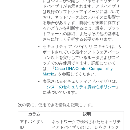
にはシスコが公開しているセキュリティア
ドバイザリが表示されます。アドバイザリ
は現行のソフトウェアイメージに基づいて
おり、ネットワーク上のデバイスに影響す
る場合があります。脆弱性が実際に存在す
るかどうかを判断するには、設定、プラッ
トフォームの詳細、またはその他の基準を
さらに詳しく分析する必要があります。
セキュリティ アドバイザリ スキャンは、サ
ポートされている最小ソフトウェアバージ
ョン以上を実行しているルータおよびスイ
ッチでのみ使用できます。詳細について
は、『
Cisco DNA Center
Compatibility
Matrix
』を参照してください。
表示されるセキュリティアドバイザリは、
「
シスコのセキュリティ脆弱性ポリシー
」
に基づいています。
次の表に、使用できる情報を記載します。
カラム
説明
アドバイザリ
ネットワークで検出されたセキュリテ
ID
ィアドバイザリの ID。ID をクリック