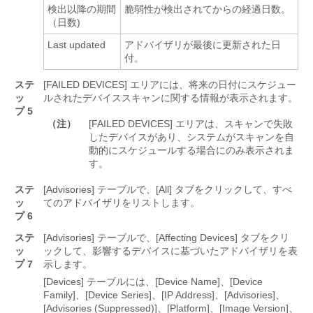
検出以降の期間
脆弱性が検出されてからの経過日数。
（日数)
Last updated
アドバイザリが最後に更新された日
付。
ステ
[FAILED DEVICES]
エリアには、将来の日付にスケジュー
ッ
ルされたデバイススキャンに関する情報が表示されます。
プ 5
（注）
[FAILED DEVICES]
エリアは、スキャンで失敗
したデバイスがあり、システムがスキャンを自
動的にスケジュールする場合にのみ表示されま
す。
ステ
[Advisories] テーブルで、[All] タブをクリックして、すべ
ッ
てのアドバイザリをリストします。
プ 6
ステ
[Advisories] テーブルで、[Affecting Devices] タブをクリ
ッ
ックして、影響するデバイスに基づいたアドバイザリを表
プ 7
示します。
[Devices] テーブルには、[Device Name]、[Device
Family]、[Device Series]、[IP Address]、[Advisories]、
[Advisories (Suppressed)]、[Platform]、[Image Version]、