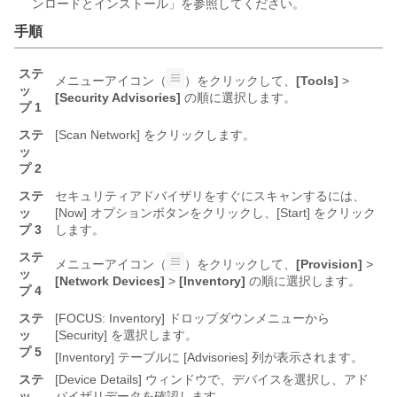
ンロードとインストール」を参照してください。
手順
ステ
メニューアイコン（
）をクリックして、
[Tools]
>
ッ
[Security Advisories]
の順に選択します。
プ 1
ステ
[Scan Network] をクリックします。
ッ
プ 2
ステ
セキュリティアドバイザリをすぐにスキャンするには、
ッ
[Now] オプションボタンをクリックし、[Start] をクリック
プ 3
します。
ステ
メニューアイコン（
）をクリックして、
[Provision]
>
ッ
[Network Devices]
>
[Inventory]
の順に選択します。
プ 4
ステ
[FOCUS: Inventory]
ドロップダウンメニューから
ッ
[Security]
を選択します。
プ 5
[Inventory] テーブルに [Advisories] 列が表示されます。
ステ
[Device Details] ウィンドウで、デバイスを選択し、アド
ッ
バイザリデータを確認します。