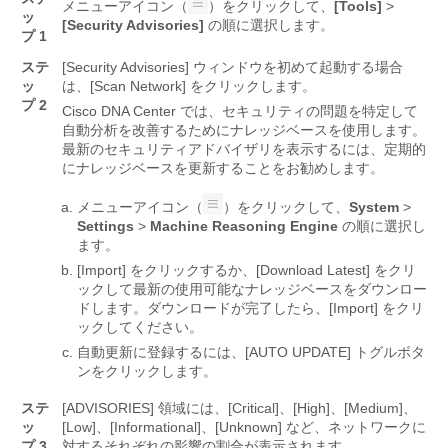
メニューアイコン（
）をクリックして、
[Tools]
>
ッ
[Security Advisories]
の順に選択します。
プ 1
ステ
[Security Advisories] ウィンドウを初めて起動する場合
ッ
は、[Scan Network] をクリックします。
プ 2
Cisco DNA Center
では、セキュリティの問題を特定して
自動分析を改善するためにナレッジベースを使用します。
最新のセキュリティアドバイザリを表示するには、定期的
にナレッジベースを更新することをお勧めします。
メニューアイコン（
）をクリックして、
System
>
Settings
>
Machine Reasoning Engine
の順に選択し
ます。
[Import] をクリックするか、[Download Latest] をクリ
ックして最新の使用可能なナレッジベースをダウンロー
ドします。
ダウンロードが完了したら、[Import] をクリ
ックしてください。
自動更新に登録するには、[AUTO UPDATE] トグルボタ
ンをクリックします。
ステ
[ADVISORIES] 領域には、[Critical]、[High]、[Medium]、
ッ
[Low]、[Informational]、[Unknown] など、ネットワークに
プ 3
対するそれぞれの影響の割合が表示されます。