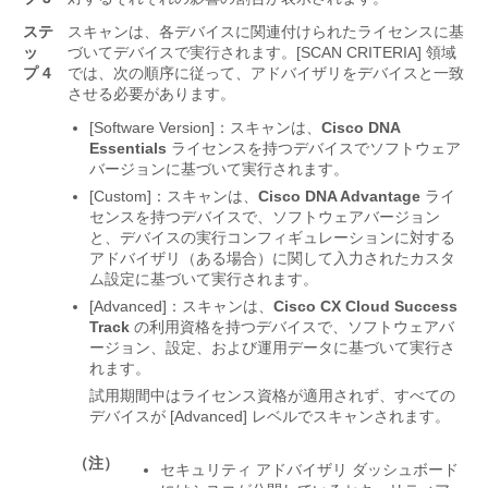
ステ
スキャンは、各デバイスに関連付けられたライセンスに基
ッ
づいてデバイスで実行されます。[SCAN CRITERIA] 領域
プ 4
では、次の順序に従って、アドバイザリをデバイスと一致
させる必要があります。
[Software Version]：スキャンは、
Cisco DNA
Essentials
ライセンスを持つデバイスでソフトウェア
バージョンに基づいて実行されます。
[Custom]：スキャンは、
Cisco DNA Advantage
ライ
センスを持つデバイスで、ソフトウェアバージョン
と、デバイスの実行コンフィギュレーションに対する
アドバイザリ（ある場合）に関して入力されたカスタ
ム設定に基づいて実行されます。
[Advanced]：スキャンは、
Cisco CX Cloud Success
Track
の利用資格を持つデバイスで、ソフトウェアバ
ージョン、設定、および運用データに基づいて実行さ
れます。
試用期間中はライセンス資格が適用されず、すべての
デバイスが [Advanced] レベルでスキャンされます。
（注）
セキュリティ アドバイザリ ダッシュボード