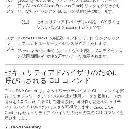
ステ
[Security Advisories] ウィンドウの上部にあるバナーで、
ッ
[Try Cisco CX Cloud Success Track] リンクをクリックし
プ 3
て、CX ライセンスの 60 日間の試用を有効にします。
（注）
セキュリティアドバイザリの場合、CX ライセ
ンスレベルは Success Track 1 です。
ステ
[Success Tracks] の確認ウィンドウで、[OK] をクリック
ッ
してエンドユーザーライセンス契約に同意します。
プ 4
[Security Advisories] ウィンドウの上部に、CX ライセンス
の試用期間の有効性を示すバナーが表示されます。
セキュリティアドバイザリのために
呼び出される CLI コマンド
Cisco DNA Center
は、ネットワークデバイスで CLI コマンドを実
行してネットワークデバイスの構成と運用データを収集し、その
情報を CX Cloud に送信して処理され、可能性があるセキュリテ
ィアドバイザリやバグのリスクを可視化します。
Cisco DNA
Center
はセキュリティアドバイザリのための次の CLI コマンドを
呼び出します。
show inventory