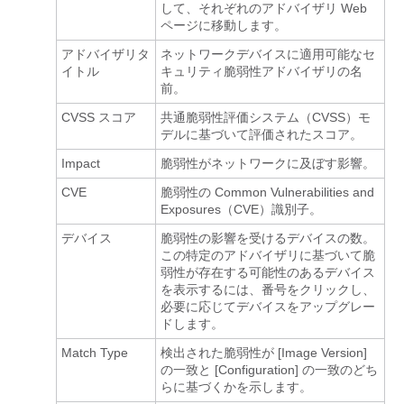
して、それぞれのアドバイザリ Web
ページに移動します。
アドバイザリタ
ネットワークデバイスに適用可能なセ
イトル
キュリティ脆弱性アドバイザリの名
前。
CVSS スコア
共通脆弱性評価システム（CVSS）モ
デルに基づいて評価されたスコア。
Impact
脆弱性がネットワークに及ぼす影響。
CVE
脆弱性の Common Vulnerabilities and
Exposures（CVE）識別子。
デバイス
脆弱性の影響を受けるデバイスの数。
この特定のアドバイザリに基づいて脆
弱性が存在する可能性のあるデバイス
を表示するには、番号をクリックし、
必要に応じてデバイスをアップグレー
ドします。
Match Type
検出された脆弱性が [Image Version]
の一致と [Configuration] の一致のどち
らに基づくかを示します。