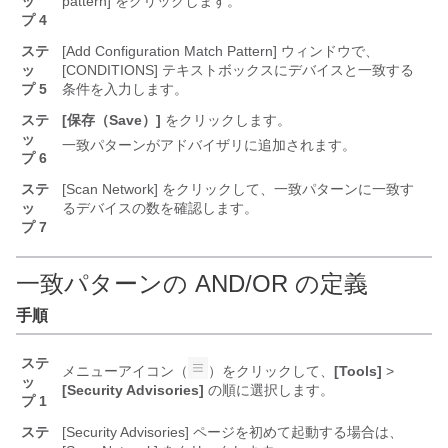
ッ
pattern] をクリックします。
プ 4
ステ
[Add Configuration Match Pattern] ウィンドウで、
ッ
[CONDITIONS] テキストボックスにデバイスと一致する
プ 5
条件を入力します。
ステ
[保存（Save）]
をクリックします。
ッ
一致パターンがアドバイザリに追加されます。
プ 6
ステ
[Scan Network] をクリックして、一致パターンに一致す
ッ
るデバイスの数を確認します。
プ 7
一致パターンの AND/OR の定義
手順
ステ
メニューアイコン（
）をクリックして、
[Tools]
>
ッ
[Security Advisories]
の順に選択します。
プ 1
ステ
[Security Advisories] ページを初めて起動する場合は、