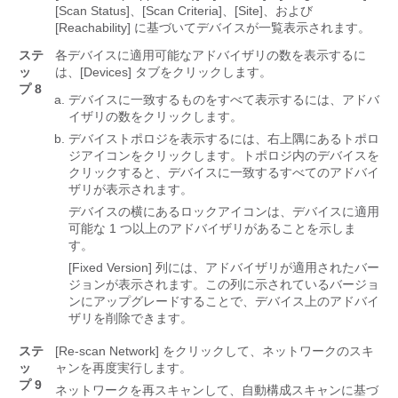
[Scan Status]、[Scan Criteria]、[Site]、および
[Reachability] に基づいてデバイスが一覧表示されます。
ステ
各デバイスに適用可能なアドバイザリの数を表示するに
ッ
は、[Devices]
タブをクリックします。
プ 8
デバイスに一致するものをすべて表示するには、アドバ
イザリの数をクリックします。
デバイストポロジを表示するには、右上隅にあるトポロ
ジアイコンをクリックします。トポロジ内のデバイスを
クリックすると、デバイスに一致するすべてのアドバイ
ザリが表示されます。
デバイスの横にあるロックアイコンは、デバイスに適用
可能な 1 つ以上のアドバイザリがあることを示しま
す。
[Fixed Version] 列には、アドバイザリが適用されたバー
ジョンが表示されます。
この列に示されているバージョ
ンにアップグレードすることで、デバイス上のアドバイ
ザリを削除できます。
ステ
[Re-scan Network] をクリックして、ネットワークのスキ
ッ
ャンを再度実行します。
プ 9
ネットワークを再スキャンして、自動構成スキャンに基づ