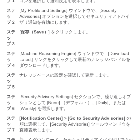
プ 1
コンを選択して通知設定を表示します。
ステ
[My Profile and Settings] ウィンドウで、[Security
ッ
Advisories] オプションを選択してセキュリティアドバイ
プ 2
ザリ通知を有効にします。
ステ
[
保存（Save）
] をクリックします。
ッ
プ 3
ステ
[Machine Reasoning Engine] ウィンドウで、[Download
ッ
Latest] リンクをクリックして最新のナレッジバンドルを
プ 4
ダウンロードします。
ステ
ナレッジベースの設定を確認して更新します。
ッ
プ 5
ステ
[Security Advisory Settings] セクションで、繰り返しオプ
ッ
ションとして [None] （デフォルト）、[Daily]、または
プ 6
[Weekly] を選択します。
ステ
[Notification Center]
>
[Go to Security Advisories]
の
ッ
順に選択して、[Security Advisories] ツールウィンドウを
プ 7
直接表示します。
ステ
新しくダウンロードしたセキュリティアドバイザリでネッ