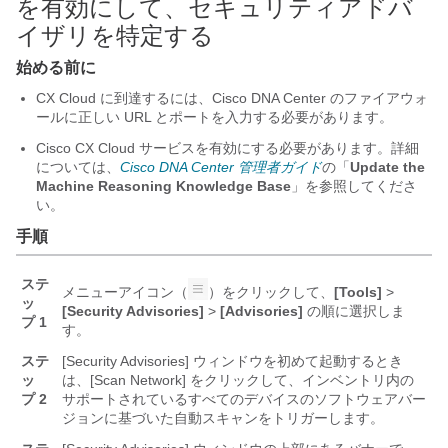
を有効にして、セキュリティアドバ
イザリを特定する
始める前に
CX Cloud に到達するには、
Cisco DNA Center
のファイアウォ
ールに正しい URL とポートを入力する必要があります。
Cisco CX Cloud サービスを有効にする必要があります。詳細
については、
Cisco DNA Center 管理者ガイド
の「
Update the
Machine Reasoning Knowledge Base
」を参照してくださ
い。
手順
ステ
メニューアイコン（
）をクリックして、
[Tools]
>
ッ
[Security Advisories]
>
[Advisories]
の順に選択しま
プ 1
す。
ステ
[Security Advisories] ウィンドウを初めて起動するとき
ッ
は、[Scan Network] をクリックして、インベントリ内の
プ 2
サポートされているすべてのデバイスのソフトウェアバー
ジョンに基づいた自動スキャンをトリガーします。