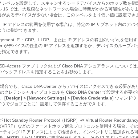
DP レベルを設定して、スキャンするシードデバイスからのホップ数を指
ル 16 では、大規模なネットワークの場合に時間がかかる可能性があり
要があるデバイスが少ない場合は、このレベルをより低い値に設定でき
：
IP アドレスの範囲を使用する場合は、特定の IP サブネット内のデバ
ように指定できます。
 Management IP]：CDP、LLDP、または IP アドレスの範囲のいずれを
er
がデバイスの任意の IP アドレスを追加するか、デバイスのループバ
を指定できます。
 SD-Access
ファブリックおよび
Cisco DNA アシュアランス
については
プバックアドレスを指定することをお勧めします。
場合でも、
Cisco DNA Center
からデバイスにアクセスできる必要があ
定のクレデンシャルとプロトコルを
Cisco DNA Center
で設定する必要が
、
[Design]
>
[Network Settings]
>
[Device Credentials]
ウィンドウ
] ウィンドウでジョブごとに）設定して保存することができます。
ot Standby Router Protocol（HSRP）や Virtual Router Redundanc
ocol（VRRP）などのファーストホップ解決プロトコルを使用する場合、そ
ーティング IP アドレスによって検出され、インベントリに追加される
、HSRP または VRRP に障害が発生すると、その IP アドレスが別