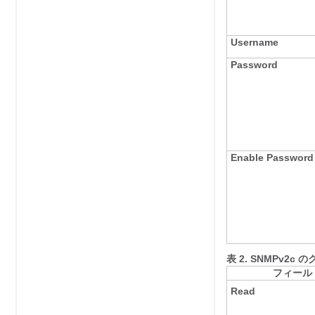
Username
Password
Enable Password
表 2.
SNMPv2c 
フィール
Read