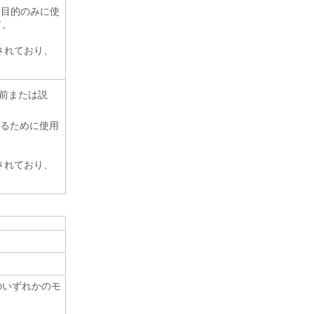
る目的のみに使
ド。
されており、
定の名前または説
するために使用
されており、
のいずれかのモ