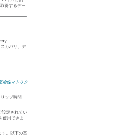
取得するデー
ery
のディスカバリ、デ
ter 互換性マトリク
トリップ時間
上で設定されてい
ルを使用できま
ます。以下の基