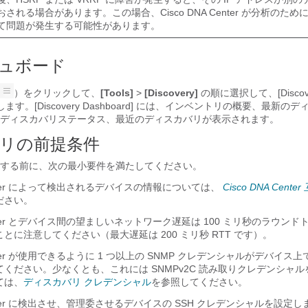
おされる場合があります。この場合、
Cisco DNA Center
が分析のために
て問題が発生する可能性があります。
ュボード
）をクリックして、
[Tools]
>
[Discovery]
の順に選択して、[Discov
表示します。
[Discovery Dashboard] には、インベントリの概要、最新
ディスカバリステータス、最近のディスカバリが表示されます。
リの前提条件
する前に、次の最小要件を満たしてください。
er
によって検出されるデバイスの情報については、
Cisco DNA Cen
ださい。
er
とデバイス間の望ましいネットワーク遅延は 100 ミリ秒のラウンド
ことに注意してください（最大遅延は 200 ミリ秒 RTT です）。
er
が使用できるように 1 つ以上の SNMP クレデンシャルがデバイス
ください。少なくとも、これには SNMPv2C 読み取りクレデンシャ
ては、
ディスカバリ クレデンシャル
を参照してください。
er
に検出させ、管理委させるデバイスの SSH クレデンシャルを設定し