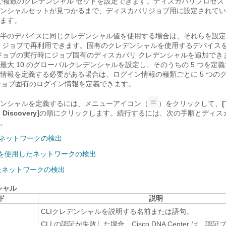
で複数のクレデンシャル セットを設定できます。ディスカバリプロセス
ンシャルセットが見つかるまで、ディスカバリジョブ用に設定されてい
ます。
半のデバイスに同じクレデンシャル値を使用する場合は、それらを設定
 ジョブで再利用できます。固有のクレデンシャルを使用するデバイス
ジョブの実行時にジョブ固有のディスカバリ クレデンシャルを追加でき
最大 10 のグローバルクレデンシャルを設定し、そのうちの 5 つを定
情報を定義する必要がある場合は、ログイン情報の種類ごとに 5 つの
のジョブ固有のログイン情報を定義できます。
ンシャルを定義するには、
メニューアイコン（
）をクリックして、
[
 Discovery]
の順にクリックします。続行するには、次の手順とディス
。
たネットワークの検出
囲を使用したネットワークの検出
したネットワークの検出
シャル
ド
説明
n
CLIクレデンシャルを説明する名前または語句。
CLI の認証が失敗した場合、
Cisco DNA Center
は、認証プロ