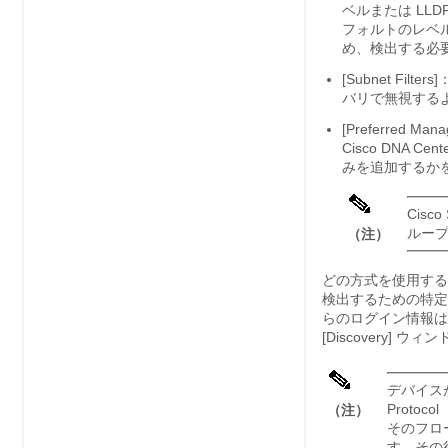
ベルまたは LL
フォルトのレベ
め、検出する必
[Subnet Filters]
バリで無視する
[Preferred
Cisco DNA Cent
みを追加するか
Cisco
ルー
（注）
どの方式を使用する
検出するための特
らのログイン情報は
[Discovery
デバイスが H
Prot
（注）
そのフロ
す。その後