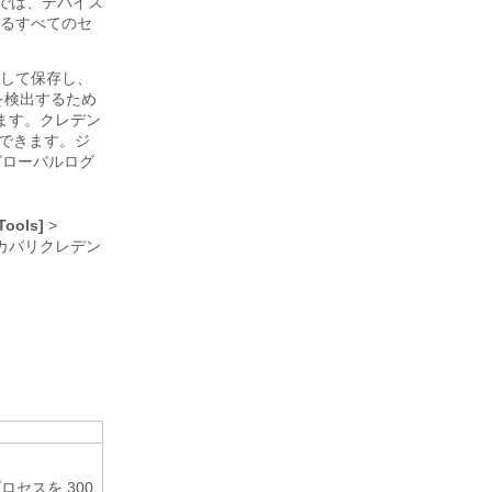
では、デバイス
るすべてのセ
して保存し、
を検出するため
ます。クレデン
義できます。ジ
グローバルログ
Tools]
>
カバリクレデン
セスを 300