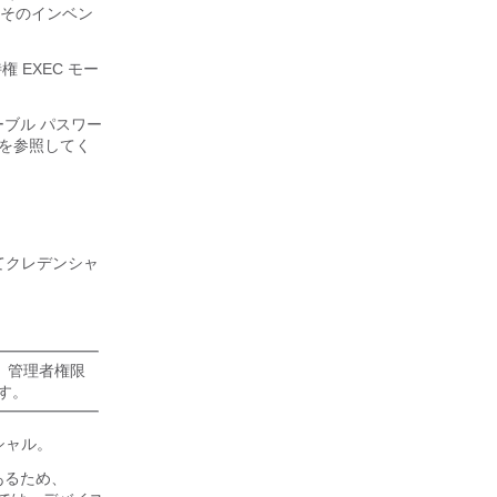
そのインベン
 EXEC モー
ーブル パスワー
を参照してく
いてクレデンシャ
、管理者権限
ます。
シャル。
あるため、