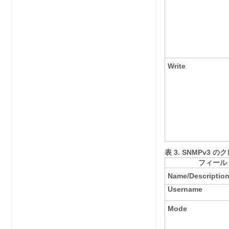
Write
表 3.
SNMPv3 の
フィール
Name/Descriptio
Username
Mode