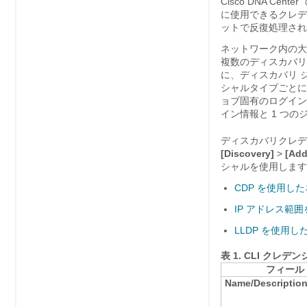
Cisco DNA Center
に使用できるクレデ
ットで反復処理され
ネットワーク内の大
複数のディスカバリ
に、ディスカバリ 
シャルタイプごとに
ョブ固有のログイン
イン情報と 1 つ
ディスカバリクレデ
[Discovery]
>
[Add
シャルを使用します
CDP を使用し
IP アドレス範
LLDP を使用
表 1.
CLI クレデン
フィール
Name/Descriptio