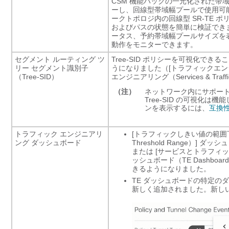
CSM 機能パックの一元化された
ーし、回線型帯域幅プールで使用可
ークトポロジ内の回線型 SR-TE 
およびパスの状態を簡単に検証でき
ータス、予約帯域幅プールサイズを表
動作をモニターできます。
セグメント ルーティング ツ
Tree-SID ポリシーを可視化できる
リー セグメント識別子
うになりました（[トラフィックエンジニアリ
（Tree-SID）
エンジニアリング（Services & Traffic 
（注）
ネットワーク内にサポート対象
Tree-SID の可視化は
ンを表示するには、
互換
トラフィック エンジニアリ
[トラフィックしきい値の範囲下にあるポ
ング ダッシュボード
Threshold Range）] ダッ
または [サービスとトラフィックエンジニ
ッシュボード（TE Dashb
きるようになりました。
TE ダッシュボードの特定の
新しく追加されました。新し