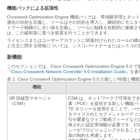
機能パックによる拡張性
Crosswork Optimization Engine 機能パックは、
適化の目的を定義し、ツールはその目的を導入し、継続的にモニタ
トワーク輻輳のしきい値を定義し、ツールに輻輳を自動的に修復さ
は、この緩和策に基づき処置を行うことができます。
ライセンスまたはユーザーアカウントに関連付けられたロールの構
と注文に関する情報については、シスコパートナーまたはシスコの
新機能
このセクションでは、Cisco Crosswork Optimization E
『
Cisco Crosswork Network Controller 5.0 Installation Guide
』を参
表 1.
Cisco Crosswork Optimization Engine 5.0 の新しい特徴と機能
機能
SR 回線型マネージャ
CSM は、ネットワークで可視化でき
（
CSM
）
素（PCE）を提供する新しい機能パ
TE ポリシーを使用することで、
タマイズされたセグメントルーティン
引や重要なライブ動画フィードなど
保された認定帯域幅が必要です。
C
シーがプロビジョニングされること
加の制約も考慮します。