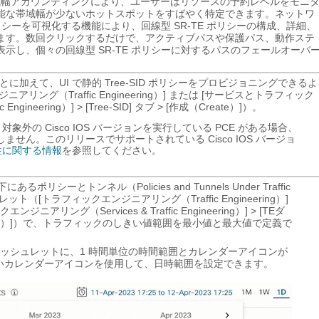
帯域幅アカウンティングにより、ユーザーはリソースの予約レベルをモニ
能な帯域幅が少ないホットスポットをすばやく特定できます。ネットワ
ポリシーを可視化する機能により、回線型 SR-TE ポリシーの構成、詳細、
ます。数回クリックするだけで、アクティブパスや保護パス、動作ステ
示し、個々の回線型 SR-TE ポリシーに対するパスのフェールオーバ
ことに加えて、UI で静的 Tree-SID ポリシーをプロビジョニングできるよ
ング（Traffic Engineering）] または [サービスとトラフィック
Engineering）] > [Tree-SID] タブ > [作成（Create）]）。
外の Cisco IOS バージョンを実行している PCE がある場合、
機能しません。このリリースでサポートされている Cisco IOS バージョ
性に関する情報
を参照してください。
リシーとトンネル（Policies and Tunnels Under Traffic
シュレット（[トラフィックエンジニアリング（Traffic Engineering）]
アリング（Services & Traffic Engineering）] > [TEダ
oard）]）で、トラフィックのしきい値範囲を最小値と最大値で定義で
ダッシュレットに、1 時間単位の時間範囲とカレンダーアイコンが
いカレンダーアイコンを使用して、日時範囲を設定できます。