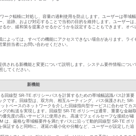
帯域幅管理とネットワーク輻輳に対処し、容量の過剰使用を防止します。ユーザーは帯域
ー、追跡、および対応することで当初の目的を維持します。ユーザーは
せるか、緩和策を提案させるかどうかを設定することもできます。オペ
成によっては、すべての機能にアクセスできない場合があります。ライ
営業担当者にお問い合わせください。
ngine 5.0 で提供される新機能と変更について説明します。システム要件情報につ
照してください。
新機能
る回線型 SR-TE ポリシーパスを計算するための帯域幅認識パス計算要
ックです。回線型は、双方向、相互ルーティング、パス保護された SR-
パケットベースのネットワークを介した回線指向型サービスに合わせてカ
グの転送を実現します。回線型 SR-TE ポリシーは通常、重要な金融
の優先度の高いサービスに使用され、高速でフェイルセーフな接続が確
SM は、厳格な帯域幅要件を満たすパスに沿って動的回線型 SR-TE ポリ
を保証すると同時に、遅延の最小化や分離など、ユーザーが設定した追