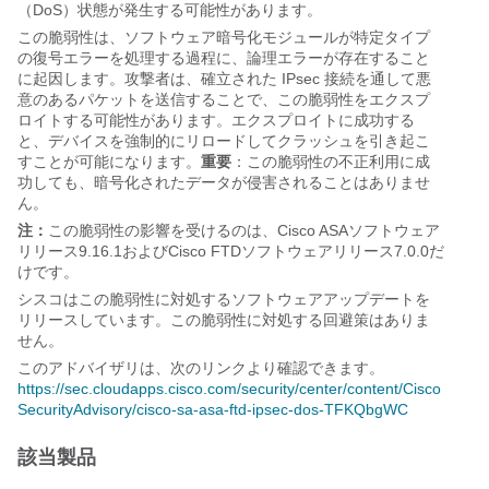
（DoS）状態が発生する可能性があります。
この脆弱性は、ソフトウェア暗号化モジュールが特定タイプ
の復号エラーを処理する過程に、論理エラーが存在すること
に起因します。攻撃者は、確立された IPsec 接続を通して悪
意のあるパケットを送信することで、この脆弱性をエクスプ
ロイトする可能性があります。エクスプロイトに成功する
と、デバイスを強制的にリロードしてクラッシュを引き起こ
すことが可能になります。
重要
：この脆弱性の不正利用に成
功しても、暗号化されたデータが侵害されることはありませ
ん。
注：
この脆弱性の影響を受けるのは、Cisco ASAソフトウェア
リリース9.16.1およびCisco FTDソフトウェアリリース7.0.0だ
けです。
シスコはこの脆弱性に対処するソフトウェアアップデートを
リリースしています。この脆弱性に対処する回避策はありま
せん。
このアドバイザリは、次のリンクより確認できます。
https://sec.cloudapps.cisco.com/security/center/content/Cisco
SecurityAdvisory/cisco-sa-asa-ftd-ipsec-dos-TFKQbgWC
該当製品