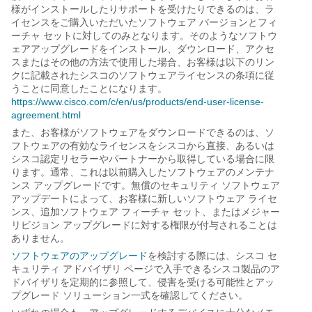
様がインストールしたりサポートを受けたりできるのは、ラ
イセンスをご購入いただいたソフトウェア バージョンとフィ
ーチャ セットに対してのみとなります。そのようなソフトウ
ェアアップグレードをインストール、ダウンロード、アクセ
スまたはその他の方法で使用した場合、お客様は以下のリン
クに記載されたシスコのソフトウェアライセンスの条項に従
うことに同意したことになります。
https://www.cisco.com/c/en/us/products/end-user-license-
agreement.html
また、お客様がソフトウェアをダウンロードできるのは、ソ
フトウェアの有効なライセンスをシスコから直接、あるいは
シスコ認定リセラーやパートナーから取得している場合に限
ります。通常、これは以前購入したソフトウェアのメンテナ
ンス アップグレードです。無償のセキュリティ ソフトウェア
アップデートによって、お客様に新しいソフトウェア ライセ
ンス、追加ソフトウェア フィーチャ セット、またはメジャー
リビジョン アップグレードに対する権限が付与されることは
ありません。
ソフトウェアのアップグレード
を検討する際には、シスコ セ
キュリティ アドバイザリ ページで入手できるシスコ製品のア
ドバイザリを定期的に参照して、侵害を受ける可能性とアッ
プグレード ソリューション一式を確認してください。