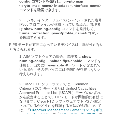
config コマンドを発行し、crypto map
<cryto_map_name> interface <interface_name>
コマンドを確認できます。
トンネルインターフェイスにバインドされた暗号
IPsec プロファイルが構成されている場合。管理者
は
show running-config
コマンドを発行して、
tunnel protection ipsec<profile_name>
コマンド
を確認できます。
FIPS モードが有効になっているデバイスは、脆弱性がない
と考えられます。
ASA ソフトウェアの場合、管理者は
show
running-config
|
include fips-enable
コマンドを
使用し、出力に
fips-enable
キーワードが含まれて
いる場合、そのデバイスには脆弱性が存在しないと
考えられます。
Cisco FTD ソフトウェアでは、Common
Criteria（CC）モードまたは Unified Capabilities
Approved Products List（UCAPL）モードのいずれ
かを設定することで、FIPS モードが間接的に有効に
なります。Cisco FTD ソフトウェアで FIPS が設定
されているかどうかを確認する方法の詳細について
は、『
Firepower Management Center コンフィギュ