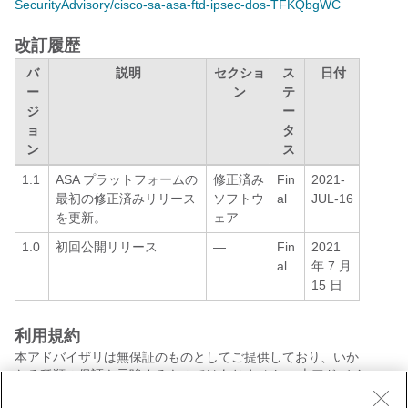
SecurityAdvisory/cisco-sa-asa-ftd-ipsec-dos-TFKQbgWC
改訂履歴
バ
説明
セクショ
ス
日付
ー
ン
テ
ジ
ー
ョ
タ
ン
ス
1.1
ASA プラットフォームの
修正済み
Fin
2021-
最初の修正済みリリース
ソフトウ
al
JUL-16
を更新。
ェア
1.0
初回公開リリース
—
Fin
2021
al
年 7 月
15 日
利用規約
本アドバイザリは無保証のものとしてご提供しており、いか
なる種類の保証も示唆するものではありません。 本アドバイ
ザリの情報およびリンクの使用に関する責任の一切はそれら