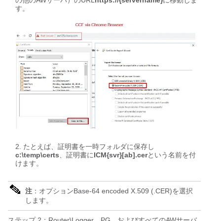
の他のAWサーバ）のURL
https://{servername}
に移動しま
す。
たとえば、証明書を一時フォルダに保存し
c:\temp\certs
、証明書に
ICM{svr}[ab].cer
という名前を付
けます。
注
：オプションBase-64 encoded X.509 (.CER)を選択
します。
ステップ 2：Router\Logger、PG、およびすべてのAWサーバ