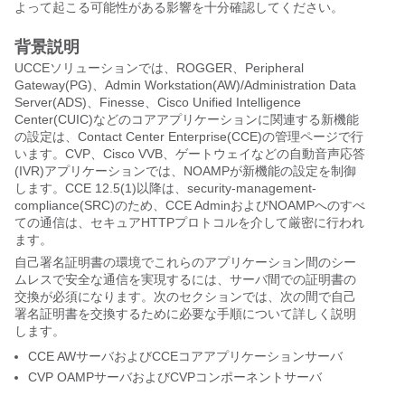
よって起こる可能性がある影響を十分確認してください。
背景説明
UCCEソリューションでは、ROGGER、Peripheral
Gateway(PG)、Admin Workstation(AW)/Administration Data
Server(ADS)、Finesse、Cisco Unified Intelligence
Center(CUIC)などのコアアプリケーションに関連する新機能
の設定は、Contact Center Enterprise(CCE)の管理ページで行
います。CVP、Cisco VVB、ゲートウェイなどの自動音声応答
(IVR)アプリケーションでは、NOAMPが新機能の設定を制御
します。CCE 12.5(1)以降は、security-management-
compliance(SRC)のため、CCE AdminおよびNOAMPへのすべ
ての通信は、セキュアHTTPプロトコルを介して厳密に行われ
ます。
自己署名証明書の環境でこれらのアプリケーション間のシー
ムレスで安全な通信を実現するには、サーバ間での証明書の
交換が必須になります。次のセクションでは、次の間で自己
署名証明書を交換するために必要な手順について詳しく説明
します。
CCE AWサーバおよびCCEコアアプリケーションサーバ
CVP OAMPサーバおよびCVPコンポーネントサーバ