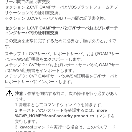
サーバ間での証明書交換
セクション 2.CVP OAMPサーバとVOSプラットフォームアプ
リケーション間の証明書交換。
セクション 3.CVPサーバとVVBサーバ間の証明書交換。
セクション 1.CVP OAMPサーバとCVPサーバおよびレポーテ
ィングサーバ間の証明書交換
この交換を正常に完了するために必要な手順は次のとおりで
す。
ステップ 1：CVPサーバ、レポートサーバ、およびOAMPサー
バからWSM証明書をエクスポートします。
ステップ 2：CVPサーバおよびレポートサーバからOAMPサー
バにWSM証明書をインポートします。
ステップ 3：CVP OAMPサーバのWSM証明書をCVPサーバと
レポートサーバにインポートします。
注意
：作業を開始する前に、次の操作を行う必要があり
ます。
1.管理者としてコマンドウィンドウを開きます。
2.キーストアのパスワードを確認するには、
more 
%CVP_HOME%\conf\security.properties
コマンドを
実行します。
3. keytoolコマンドを実行する場合は、このパスワード