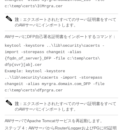
注
：エクスポートされたすべてのサーバ証明書をすべて
のAWサーバにインポートします。
AWサーバにDFP自己署名証明書をインポートするコマンド：
keytool -keystore ..\lib\security\cacerts -
import -storepass changeit -alias 
{fqdn_of_server}_DFP -file c:\temp\certs\ 
dfp{svr}[ab].cer
Example: keytool -keystore 
..\lib\security\cacerts -import -storepass 
changeit -alias myrgra.domain.com_DFP -file 
注
：エクスポートされたすべてのサーバ証明書をすべて
のAWサーバにインポートします。
AWサーバでApache Tomcatサービスを再起動します。
ステップ 4：AWサーバからRouter\LoggerおよびPGにIIS証明