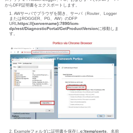
からDFP証明書をエクスポートします。
AWサーバでブラウザを開き、サーバ（Router、Logger
またはROGGER、PG、AW）のDFP
URL
https://{servername}:7890/icm-
dp/rest/DiagnosticPortal/GetProductVersion
に移動しま
す。
Exampleフォルダに証明書を保存し
c:\temp\certs
、名前