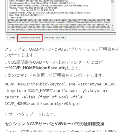
ステップ 2：OAMPサーバにVOSアプリケーション証明書をイ
ンポートします。
i. VOS証明書をOAMPサーバ上のディレクトリにコピ
ー
%CVP_HOME%\conf\security
します。
ii.次のコマンドを使用して証明書をインポートします。
%CVP_HOME%\jre\bin\keytool.exe -storetype JCEKS 
-keystore %CVP_HOME%\conf\security\.keystore -
import -alias {fqdn_of_vos} -file 
iii.サーバをリブートします。
セクション 3.CVPサーバとVVBサーバ間の証明書交換
これは、CVPと他のコンタクトセンターコンポーネント間の