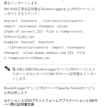
書をインポートします。
AW IIS自己署名証明書をRouter\LoggerおよびPGサーバにイ
ンポートするコマンド：
keytool -keystore ..\lib\security\cacerts -
import -storepass changeit -alias 
{fqdn_of_server}_IIS -file c:\temp\certs\ 
ICM{svr}[ab].cer

Example: keytool -keystore 
..\lib\security\cacerts -import -storepass 
changeit -alias myawa.domain.com_IIS -file 
注
:A側とB側のRouter\LoggerサーバとPGサーバにエク
スポートされたすべてのAW IISサーバ証明書をインポー
トします。
Router\LoggerサーバとPGサーバでApache Tomcatサービス
を再起動します。
セクション 2.VOSプラットフォームアプリケーションとAWサ
ーバ間の証明書交換