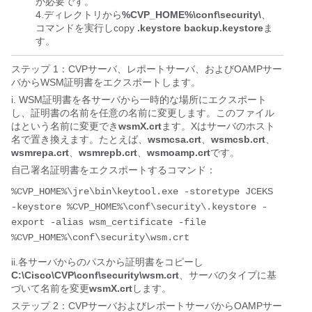
が必要です。
4.ディレクトリから
%CVP_HOME%\conf\security\
、
コマンドを実行し
copy 
.keystore backup.keystore
ま
す。
ステップ 1：CVPサーバ、レポートサーバ、およびOAMPサー
バからWSM証明書をエクスポートします。
i. WSM証明書を各サーバから一時的な場所にエクスポート
し、証明書の名前を任意の名前に変更します。このファイル
はという名前に変更でき
wsmX.crt
ます。Xはサーバのホスト
名で置き換えます。たとえば、
wsmcsa.crt
、
wsmcsb.crt
、
wsmrepa.crt
、
wsmrepb.crt
、
wsmoamp.crt
です。
自己署名証明書をエクスポートするコマンド：
%CVP_HOME%\jre\bin\keytool.exe -storetype JCEKS 
-keystore %CVP_HOME%\conf\security\.keystore -
export -alias wsm_certificate -file 
ii.各サーバからのパスから証明書をコピーし
C:\Cisco\CVP\conf\security\wsm.crt
、サーバのタイプに基
づいて名前を変更
wsmX.crt
します。
ステップ 2：CVPサーバおよびレポートサーバからOAMPサー