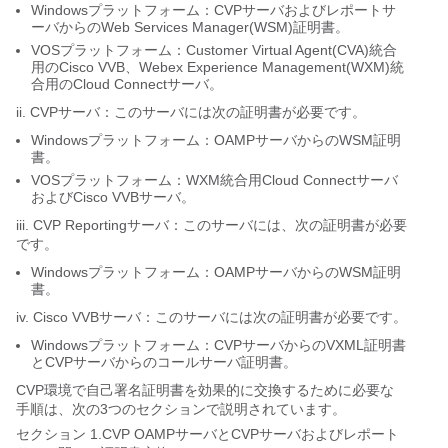
Windowsプラットフォーム：CVPサーバおよびレポートサ
ーバからのWeb Services Manager(WSM)証明書。
VOSプラットフォーム：Customer Virtual Agent(CVA)統合
用のCisco VVB、Webex Experience Management(WXM)統
合用のCloud Connectサーバ。
ii. CVPサーバ：このサーバには次の証明書が必要です。
Windowsプラットフォーム：OAMPサーバからのWSM証明
書。
VOSプラットフォーム：WXM統合用Cloud Connectサーバ
およびCisco VVBサーバ。
iii. CVP Reportingサーバ：このサーバには、次の証明書が必要
です。
Windowsプラットフォーム：OAMPサーバからのWSM証明
書。
iv. Cisco VVBサーバ：このサーバには次の証明書が必要です。
Windowsプラットフォーム：CVPサーバからのVXML証明書
とCVPサーバからのコールサーバ証明書。
CVP環境で自己署名証明書を効果的に交換するために必要な
手順は、次の3つのセクションで説明されています。
セクション 1.CVP OAMPサーバとCVPサーバおよびレポート