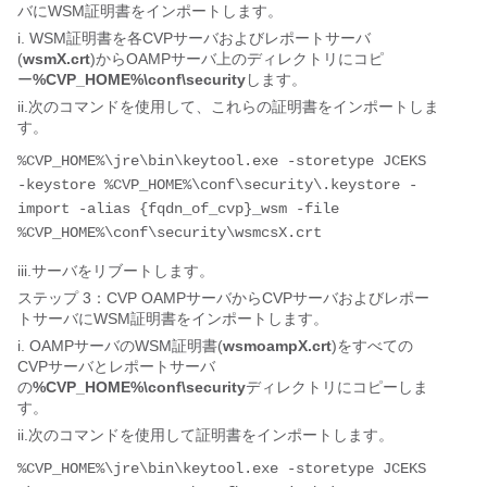
バにWSM証明書をインポートします。
i. WSM証明書を各CVPサーバおよびレポートサーバ
(
wsmX.crt
)からOAMPサーバ上のディレクトリにコピ
ー
%CVP_HOME%\conf\security
します。
ii.次のコマンドを使用して、これらの証明書をインポートしま
す。
%CVP_HOME%\jre\bin\keytool.exe -storetype JCEKS 
-keystore %CVP_HOME%\conf\security\.keystore -
import -alias {fqdn_of_cvp}_wsm -file 
iii.サーバをリブートします。
ステップ 3：CVP OAMPサーバからCVPサーバおよびレポー
トサーバにWSM証明書をインポートします。
i. OAMPサーバのWSM証明書(
wsmoampX.crt
)をすべての
CVPサーバとレポートサーバ
の
%CVP_HOME%\conf\security
ディレクトリにコピーしま
す。
ii.次のコマンドを使用して証明書をインポートします。
%CVP_HOME%\jre\bin\keytool.exe -storetype JCEKS 