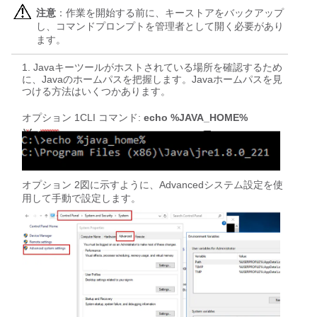
注意
：作業を開始する前に、キーストアをバックアップ
し、コマンドプロンプトを管理者として開く必要があり
ます。
Javaキーツールがホストされている場所を確認するため
に、Javaのホームパスを把握します。Javaホームパスを見
つける方法はいくつかあります。
オプション 1CLI コマンド:
echo %JAVA_HOME%
オプション 2図に示すように、Advancedシステム設定を使
用して手動で設定します。