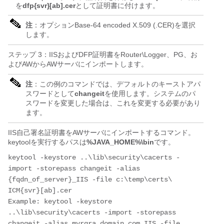
を
dfp{svr}[ab].cer
として証明書に付けます。
注
：オプションBase-64 encoded X.509 (.CER)を選択
します。
ステップ 3：IISおよびDFP証明書をRouter\Logger、PG、お
よびAWからAWサーバにインポートします。
注
：この例のコマンドでは、デフォルトのキーストアパ
スワードとして
changeit
を使用します。システムのパ
スワードを変更した場合は、これを変更する必要があり
ます。
IIS自己署名証明書をAWサーバにインポートするコマンド。
keytoolを実行するパスは
%JAVA_HOME%\bin
です。
keytool -keystore ..\lib\security\cacerts -
import -storepass changeit -alias 
{fqdn_of_server}_IIS -file c:\temp\certs\ 
ICM{svr}[ab].cer

Example: keytool -keystore 
..\lib\security\cacerts -import -storepass 
changeit -alias myrgra.domain.com_IIS -file 