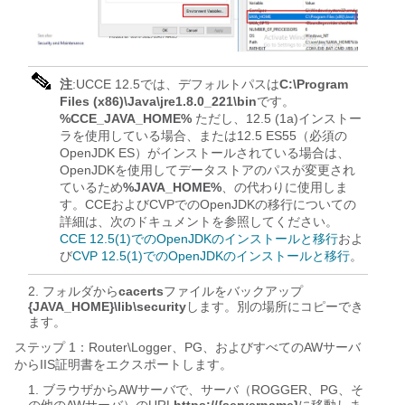
注
:UCCE 12.5では、デフォルトパスは
C:\Program 
Files (x86)\Java\jre1.8.0_221\bin
です。
%CCE_JAVA_HOME%
ただし、12.5 (1a)インストー
ラを使用している場合、または12.5 ES55（必須の
OpenJDK ES）がインストールされている場合は、
OpenJDKを使用してデータストアのパスが変更され
ているため
%JAVA_HOME%
、の代わりに使用しま
す。CCEおよびCVPでのOpenJDKの移行についての
詳細は、次のドキュメントを参照してください。
CCE 12.5(1)でのOpenJDKのインストールと移行
およ
び
CVP 12.5(1)でのOpenJDKのインストールと移行
。
フォルダから
cacerts
ファイルをバックアップ
{JAVA_HOME}\lib\security
します。別の場所にコピーでき
ます。
ステップ 1：Router\Logger、PG、およびすべてのAWサーバ
からIIS証明書をエクスポートします。
ブラウザからAWサーバで、サーバ（ROGGER、PG、そ