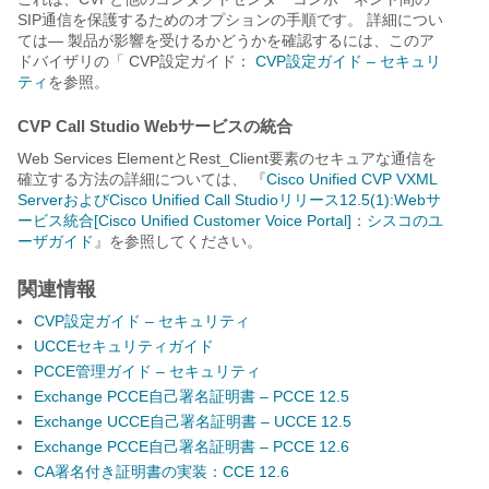
SIP通信を保護するためのオプションの手順です。
詳細につい
ては―
製品が影響を受けるかどうかを確認するには、このア
ドバイザリの「
CVP設定ガイド：
CVP設定ガイド – セキュリ
ティ
を参照。
CVP Call Studio Webサービスの統合
Web Services Element
と
Rest_Client要素
のセキュアな通信を
確立する方法の詳細については
、
『
Cisco Unified CVP VXML
ServerおよびCisco Unified Call Studioリリース12.5(1):Webサ
ービス統合[Cisco Unified Customer Voice Portal]：シスコのユ
ーザガイド
』を参照してください。
関連情報
CVP設定ガイド – セキュリティ
UCCEセキュリティガイド
PCCE管理ガイド – セキュリティ
Exchange PCCE自己署名証明書 – PCCE 12.5
Exchange UCCE自己署名証明書 – UCCE 12.5
Exchange PCCE自己署名証明書 – PCCE 12.6
CA署名付き証明書の実装：CCE 12.6