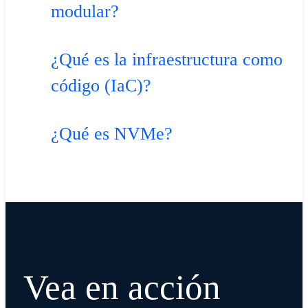
modular?
¿Qué es la infraestructura como
código (IaC)?
¿Qué es NVMe?
Vea en acción