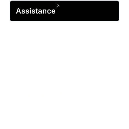
Assistance
99 % des entreprises du classement
Fortune 500 et plus de 1 million de
clients du monde entier nous font
confiance