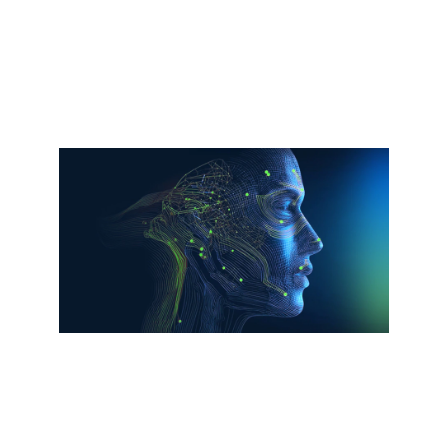
L'IA agentique et le nouvel impératif en
matière d'infrastructure
Lisez le rapport
Vidéo
Découvrez comment Cisco étend la
sécurité Zero Trust pour protéger vos
agents.