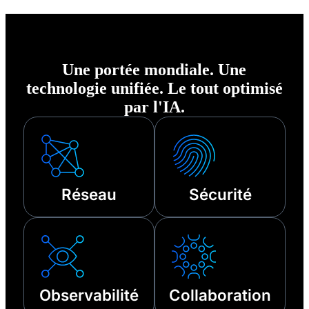
exceptionnelles à
cyberattaques,
vos clients, où qu'ils
d'incidents
se trouvent.
techniques tiers ou
Une portée mondiale. Une
d'autres pannes.
technologie unifiée. Le tout optimisé
par l'IA.
Réseau
Sécurité
Observabilité
Collaboration