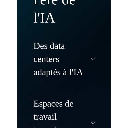
l'IA
Des data
centers
adaptés à l'IA
Modernisez et
Espaces de
transformez vos
travail
data centers pour