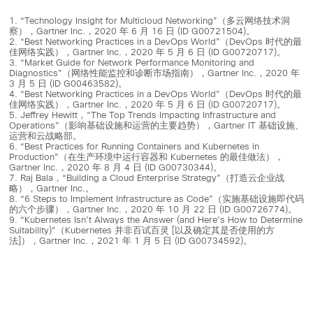
1. “Technology Insight for Multicloud Networking”（多云网络技术洞
察），Gartner Inc.，2020 年 6 月 16 日 (ID G00721504)。
2. “Best Networking Practices in a DevOps World”（DevOps 时代的最
佳网络实践），Gartner Inc.，2020 年 5 月 6 日 (ID G00720717)。
3. “Market Guide for Network Performance Monitoring and
Diagnostics”（网络性能监控和诊断市场指南），Gartner Inc.，2020 年
3 月 5 日 (ID G00463582)。
4. “Best Networking Practices in a DevOps World”（DevOps 时代的最
佳网络实践），Gartner Inc.，2020 年 5 月 6 日 (ID G00720717)。
5. Jeffrey Hewitt，“The Top Trends Impacting Infrastructure and
Operations”（影响基础设施和运营的主要趋势），Gartner IT 基础设施、
运营和云战略部。
6. “Best Practices for Running Containers and Kubernetes in
Production”（在生产环境中运行容器和 Kubernetes 的最佳做法），
Gartner Inc.，2020 年 8 月 4 日 (ID G00730344)。
7. Raj Bala，“Building a Cloud Enterprise Strategy”（打造云企业战
略），Gartner Inc.。
8. “6 Steps to Implement Infrastructure as Code”（实施基础设施即代码
的六个步骤），Gartner Inc.，2020 年 10 月 22 日 (ID G00726774)。
9. “Kubernetes Isn’t Always the Answer (and Here’s How to Determine
Suitability)”（Kubernetes 并非百试百灵 [以及确定其是否使用的方
法]），Gartner Inc.，2021 年 1 月 5 日 (ID G00734592)。