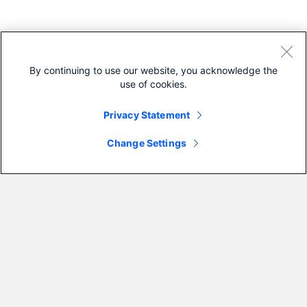
By continuing to use our website, you acknowledge the
use of cookies.
Privacy Statement
Change Settings
联系与反馈
反馈
帮助
网站地图
重要声明
隐私