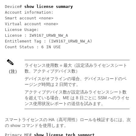
Device# 
show license summary
Account information:

Smart account <none>

Virtual account <none>

License Usage:

License : IW9167_URWB_NW_A

Entitlement Tag : (IW9167_URWB_NW_A)

Count Status : 6 IN USE
ライセンス使用数 = 最大（設定済みライセンスシート
数、アクティブデバイス数）
（注）
デバイスがオフラインの場合、デバイスレコードのペ
ージング時間は 2 日間です。
アクティブデバイス数が設定済みライセンスシート数
を超えている場合、ME は 8 日ごとに SSM へのライセ
ンス使用状況レポートの送信を試みます。
スマートライセンスの HA（高可用性）ロールを検証するには、次
の show コマンドを使用します。
Primary_ME# 
show license tech support