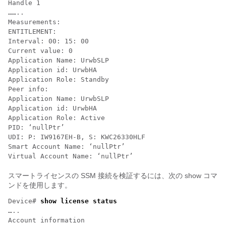
Handle 1

……..

Measurements:

ENTITLEMENT:

Interval: 00: 15: 00

Current value: 0

Application Name: UrwbSLP

Application id: UrwbHA

Application Role: Standby

Peer info:

Application Name: UrwbSLP

Application id: UrwbHA

Application Role: Active

PID: ‘nullPtr’

UDI: P: IW9167EH-B, S: KWC26330HLF

Smart Account Name: ‘nullPtr’

Virtual Account Name: ‘nullPtr’
スマートライセンスの SSM 接続を検証するには、次の show コマ
ンドを使用します。
Device# 
show license status
…..

Account information
