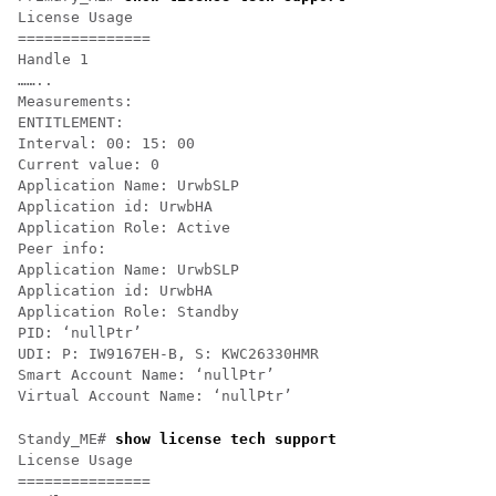
License Usage

===============

Handle 1

……..

Measurements:

ENTITLEMENT:

Interval: 00: 15: 00

Current value: 0

Application Name: UrwbSLP

Application id: UrwbHA

Application Role: Active

Peer info:

Application Name: UrwbSLP

Application id: UrwbHA

Application Role: Standby

PID: ‘nullPtr’

UDI: P: IW9167EH-B, S: KWC26330HMR

Smart Account Name: ‘nullPtr’

Virtual Account Name: ‘nullPtr’
Standy_ME# 
show license tech support
License Usage

===============
