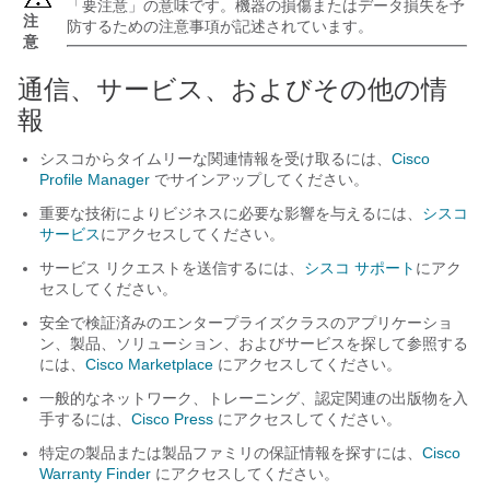
「要注意」の意味です。機器の損傷またはデータ損失を予
注
防するための注意事項が記述されています。
意
通信、サービス、およびその他の情
報
シスコからタイムリーな関連情報を受け取るには、
Cisco
Profile Manager
でサインアップしてください。
重要な技術によりビジネスに必要な影響を与えるには、
シスコ
サービス
にアクセスしてください。
サービス リクエストを送信するには、
シスコ サポート
にアク
セスしてください。
安全で検証済みのエンタープライズクラスのアプリケーショ
ン、製品、ソリューション、およびサービスを探して参照する
には、
Cisco Marketplace
にアクセスしてください。
一般的なネットワーク、トレーニング、認定関連の出版物を入
手するには、
Cisco Press
にアクセスしてください。
特定の製品または製品ファミリの保証情報を探すには、
Cisco
Warranty Finder
にアクセスしてください。