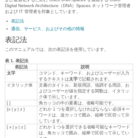
Digital Network Architecture（DNA）Spaces
ネットワーク管理者
および IT 管理者を対象としています。
表記法
通信、サービス、およびその他の情報
表記法
このマニュアルでは、次の表記法を使用しています。
表 1.
表記法
表記法
説明
太字
コマンド、キーワード、およびユーザーが入力
するテキストは
太字
で記載されます。
イタリック体
文書のタイトル、新規用語、強調する用語、お
よびユーザーが値を指定する関数は、
イタリッ
ク体
で示しています。
[ ]
角カッコの中の要素は、省略可能です。
{x | y | z }
どれか 1 つを選択しなければならない必須キー
ワードは、波カッコで囲み、縦棒で区切って示
しています。
[ x | y | z ]
どれか 1 つを選択できる省略可能なキーワード
は、角カッコで囲み、縦棒で区切って示してい