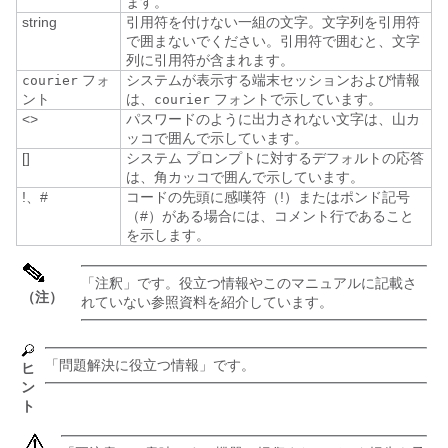
ます。
string
引用符を付けない一組の文字。文字列を引用符
で囲まないでください。引用符で囲むと、文字
列に引用符が含まれます。
フォ
システムが表示する端末セッションおよび情報
courier
ント
は、
フォントで示しています。
courier
<>
パスワードのように出力されない文字は、山カ
ッコで囲んで示しています。
[]
システム プロンプトに対するデフォルトの応答
は、角カッコで囲んで示しています。
!、#
コードの先頭に感嘆符（!）またはポンド記号
（#）がある場合には、コメント行であること
を示します。
「注釈」です。役立つ情報やこのマニュアルに記載さ
（注）
れていない参照資料を紹介しています。
「問題解決に役立つ情報」です。
ヒ
ン
ト