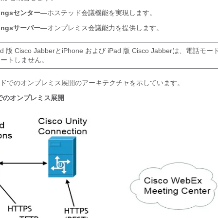
ings
センター
—ホステッド会議機能を実現します。
ings
サーバー
—オンプレミス会議能力を提供します。
id 版 Cisco Jabber
と
iPhone および iPad 版 Cisco Jabber
は、電話モー
ポートしません。
ドでのオンプレミス展開のアーキテクチャを示しています。
でのオンプレミス展開