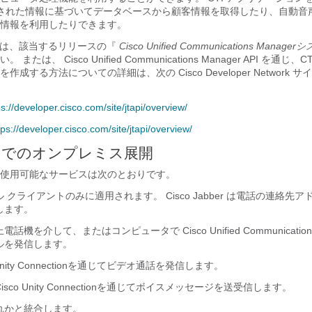
提供された情報に基づいてデータベースから顧客情報を取得したり、自動音声
情報を利用したりできます。
いては、該当するリリースの『
Cisco Unified Communications Manager
シ
い。 または、
Cisco Unified Communications Manager
API を通じ、C
成する方法についての詳細は、次の Cisco Developer Network 
ps://developer.cisco.com/site/jtapi/overview/
tps://developer.cisco.com/site/jtapi/overview/
ドでのオンプレミス展開
使用可能なサービスは次のとおりです。
 クライアントのみに適用されます。 Cisco Jabber は電話の連絡先
します。
上電話機を介して、またはコンピュータで
Cisco Unified Communicatio
ルを発信します。
nity Connection
を通じてビデオ通話を発信します。
isco Unity Connection
を通じてボイスメッセージを送受信します。
れかと統合します。