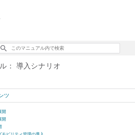
ド
ル： 導入シナリオ
ンツ
展開
展開
開
ズモビリティ管理の導入