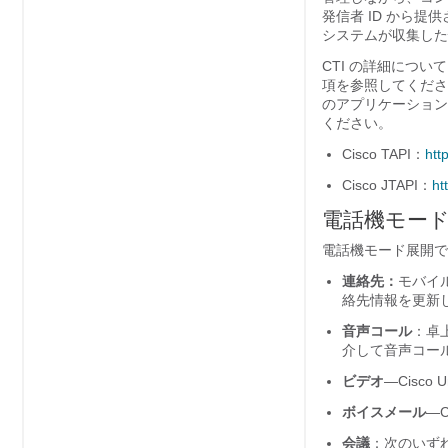
発信者 ID から
システムが収集した
CTI の詳細につ
項を参照してくださ
のアプリケーションを作
ください。
Cisco TAPI：
htt
Cisco JTAPI：
ht
電話機モー
電話機モード展開で
連絡先：
モバイル
絡先情報を更新
音声コール
：卓
介して音声コー
ビデオ
—
Cisco U
ボイスメール
—
C
会議
：次のいず