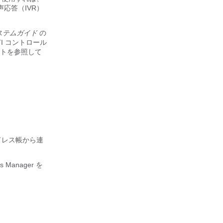
応答（IVR）
ステムガイド
の
TI コントロール
サイトを参照して
アドレス帳から連
ns Manager
を