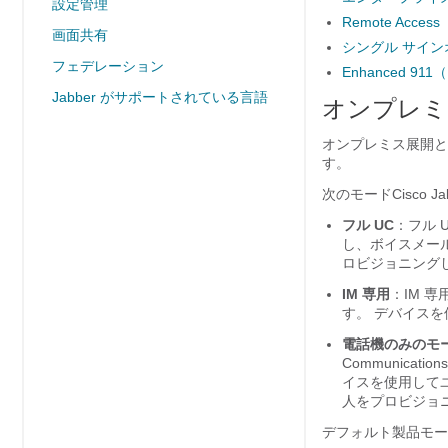
設定管理
Remote Access
画面共有
シングル サイ
フェデレーション
Enhanced 9
Jabber がサポートされている言語
オンプレミ
オンプレミス展開と
す。
次のモード
Cisco Ja
フル UC
：フル 
し、ボイスメー
ロビジョニング
IM 専用
：IM 
す。 デバイス
電話機のみのモ
Communication
イスを使用して
人をプロビジョ
デフォルト製品モード