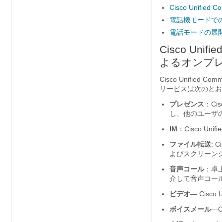
Cisco Unified
電話機モードで
電話モードの展
Cisco Unifi
よるオンプ
Cisco Unified Comm
サービスは次のとお
プレゼンス
：
Cis
し、他のユーザ
IM
：
Cisco Unif
ファイル転送
:
Ci
よびスクリーン
音声コール
：卓
介して音声コー
ビデオ
—
Cisco 
ボイスメール
—
C