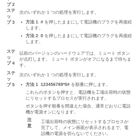
プ 2
ステ
次のいずれか 1 つの処理を実行します。
ッ
方法 1
:
#
を押したままにして電話機のプラグを再接続
プ 3
します。
方法 2
:
0
を押したままにして電話機のプラグを再接続
します。
ステ
以前のバージョンのハードウェアでは、ミュート ボタン
ッ
が点灯します。 ミュート ボタンがオフになるまで待ちま
プ 4
す。
ステ
次のいずれか 1 つの処理を実行します。
ッ
方法 1
:
123456789*0#
を順番に押します。
プ 5
これらのボタンを押すと、電話機を工場出荷時の状態
にリセットするプロセスが実行されます。
ボタンを押す順番を間違えた場合、通常どおりに電話
機が電源オンになります。
注
工場出荷時の状態にリセットするプロセスが
意
完了して、メイン画面が表示されるまで、電
話機の電源を切らないでください。