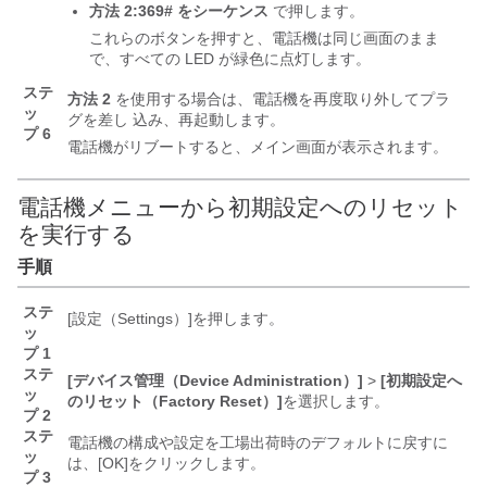
方法
2:369# をシーケンス
で押します。
これらのボタンを押すと、電話機は同じ画面のまま
で、すべての LED が緑色に点灯します。
ステ
方法 2
を使用する場合は、電話機を再度取り外してプラ
ッ
グを差し 込み、再起動します。
プ 6
電話機がリブートすると、メイン画面が表示されます。
電話機メニューから初期設定へのリセット
を実行する
手順
ステ
[設定（Settings）]
を押します。
ッ
プ 1
ステ
[デバイス管理（Device Administration）]
>
[初期設定へ
ッ
のリセット（Factory Reset）]
を選択します。
プ 2
ステ
電話機の構成や設定を工場出荷時のデフォルトに戻すに
ッ
は、[OK]
をクリックします。
プ 3