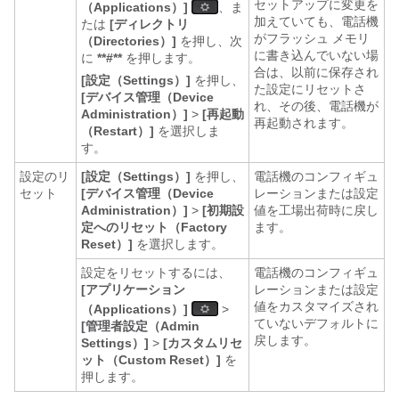
セットアップに変更を
（Applications）]
、ま
加えていても、電話機
たは
[ディレクトリ
がフラッシュ メモリ
（Directories）]
を押し、次
に書き込んでいない場
に
**#**
を押します。
合は、以前に保存され
[設定（Settings）]
を押し、
た設定にリセットさ
[デバイス管理（Device
れ、その後、電話機が
Administration）]
>
[再起動
再起動されます。
（Restart）]
を選択しま
す。
設定のリ
[設定（Settings）]
を押し、
電話機のコンフィギュ
セット
[デバイス管理（Device
レーションまたは設定
Administration）]
>
[初期設
値を工場出荷時に戻し
定へのリセット（Factory
ます。
Reset）]
を選択します。
設定をリセットするには、
電話機のコンフィギュ
[アプリケーション
レーションまたは設定
値をカスタマイズされ
（Applications）]
>
ていないデフォルトに
[管理者設定（Admin
戻します。
Settings）]
>
[カスタムリセ
ット（Custom Reset）]
を
押します。