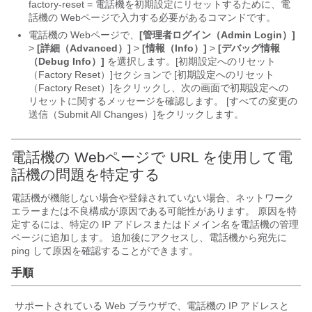
factory-reset = 電話機を初期設定にリセットするために、電
話機の Webページで入力する必要があるコマンドです。
電話機の Webページで、
[管理者ログイン（Admin Login）]
>
[詳細（Advanced）]
>
[情報（Info）]
>
[デバッグ情報
（Debug Info）]
を選択します。[初期設定へのリセット
（Factory Reset）]
セクションで [初期設定へのリセット
（Factory Reset）]
をクリックし、次の画面で初期設定への
リセットに関するメッセージを確認します。 [すべての変更の
送信（Submit All Changes）]
をクリックします。
電話機の Webページで URL を使用して電
話機の問題を特定する
電話機が機能しない場合や登録されていない場合、ネットワーク
エラーまたは不良構成が原因である可能性があります。 原因を特
定するには、特定の IP アドレスまたはドメイン名を電話機の管理
ページに追加します。 追加後にアクセスし、電話機から宛先に
ping して原因を確認することができます。
手順
サポートされている Web ブラウザで、電話機の IP アドレスと