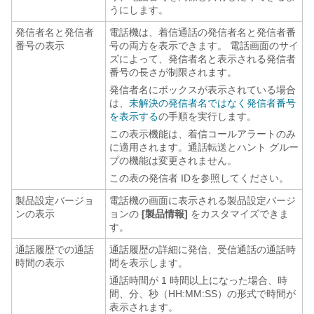
うにします。
発信者名と発信者
電話機は、着信通話の発信者名と発信者番
番号の表示
号の両方を表示できます。 電話画面のサイ
ズによって、発信者名と表示される発信者
番号の長さが制限されます。
発信者名にボックスが表示されている場合
は、
未解決の発信者名ではなく発信者番号
を表示する
の手順を実行します。
この表示機能は、着信コールアラートのみ
に適用されます。通話転送とハント グルー
プの機能は変更されません。
この表の発信者 IDを参照してください。
製品設定バージョ
電話機の画面に表示される製品設定バージ
ンの表示
ョンの
[製品情報]
をカスタマイズできま
す。
通話履歴での通話
通話履歴の詳細に発信、受信通話の通話時
時間の表示
間を表示します。
通話時間が 1 時間以上になった場合、時
間、分、秒（HH:MM:SS）の形式で時間が
表示されます。