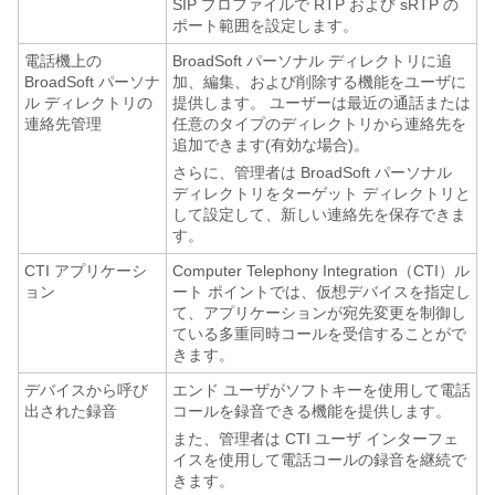
SIP プロファイルで RTP および sRTP の
ポート範囲を設定します。
電話機上の
BroadSoft パーソナル ディレクトリに追
BroadSoft パーソナ
加、編集、および削除する機能をユーザに
ル ディレクトリの
提供します。 ユーザーは最近の通話または
連絡先管理
任意のタイプのディレクトリから連絡先を
追加できます(有効な場合)。
さらに、管理者は BroadSoft パーソナル
ディレクトリをターゲット ディレクトリと
して設定して、新しい連絡先を保存できま
す。
CTI アプリケーシ
Computer Telephony Integration（CTI）ル
ョン
ート ポイントでは、仮想デバイスを指定し
て、アプリケーションが宛先変更を制御し
ている多重同時コールを受信することがで
きます。
デバイスから呼び
エンド ユーザがソフトキーを使用して電話
出された録音
コールを録音できる機能を提供します。
また、管理者は CTI ユーザ インターフェ
イスを使用して電話コールの録音を継続で
きます。