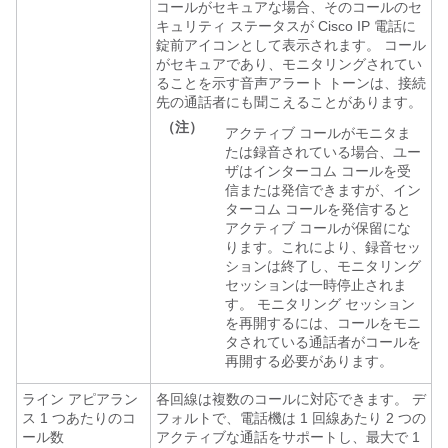
コールがセキュアな場合、そのコールのセ
キュリティ ステータスが Cisco IP 電話に
錠前アイコンとして表示されます。 コール
がセキュアであり、モニタリングされてい
ることを示す音声アラート トーンは、接続
先の通話者にも聞こえることがあります。
（注）
アクティブ コールがモニタま
たは録音されている場合、ユー
ザはインターコム コールを受
信または発信できますが、イン
ターコム コールを発信すると
アクティブ コールが保留にな
ります。これにより、録音セッ
ションは終了し、モニタリング
セッションは一時停止されま
す。 モニタリング セッション
を再開するには、コールをモニ
タされている通話者がコールを
再開する必要があります。
ライン アピアラン
各回線は複数のコールに対応できます。 デ
ス 1 つあたりのコ
フォルトで、電話機は 1 回線あたり 2 つの
ール数
アクティブな通話をサポートし、最大で 1