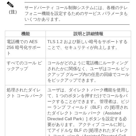
サードパーティ コール制御システムには、各種のテレ
（注）
フォニー機能を設定するためのサービス パラメータも
いくつかあります。
機能
説明と詳細情報
電話機での AES
TLS 1.2 および新しい暗号をサポートする
256 暗号化サポー
ことで、セキュリティが向上します。
ト
すべてのコール ピ
コールがどのように電話機にルーティング
ックアップ
されたかに関係なく、ユーザはコール ピッ
クアップ グループ内の任意の回線でコール
をピックアップできます。
処理されたダイレ
ユーザは、ダイレクト パーク機能を使用し
クト コール パーク
て、1 つのボタンを押すだけでコールをパ
ークすることができます。 管理者は、ビジ
ー ランプ フィールド（BLF）の [処理され
たダイレクト コール パーク（Assisted
Directed Call Park）] ボタンを設定する必
要があります。 アクティブ コールに対し
てアイドルな BLF の [処理されたダイレク