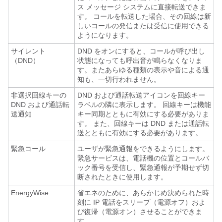
ス メッセージ システムに直接転送できま
す。 コールを転送した場合、その回線は新
しいコールの発信または受信に使用できる
ようになります。
サイレント
DND をオンにすると、コールが呼び出し
（DND）
状態になっても呼出音が鳴らなくなりま
す。またあらゆる種類の表示や音による通
知も、一切行われません。
非選択回線キーの
DND および通話転送アイコンを回線キー
DND および通話転
ラベルの隣に表示します。 回線キーは機能
送通知
キー同期とともに有効にする必要がありま
す。 また、回線キーは DND または通話転
送とともに有効にする必要があります。
緊急コール
ユーザが緊急通報をできるようにします。
緊急サービスは、電話機の位置とコールバ
ック番号を受信し、緊急通報が予期せず切
断されたときに使用します。
EnergyWise
省エネのために、あらかじめ決められた時
刻に IP 電話をスリープ（電源オフ）およ
び復帰（電源オン）させることができま
す。