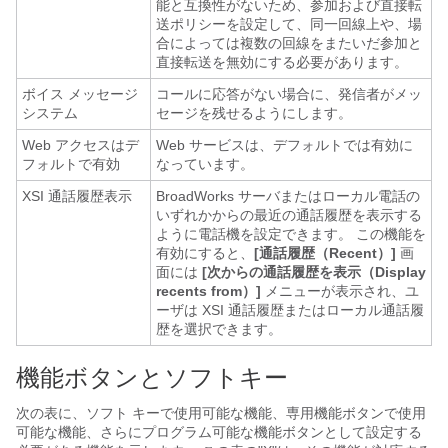
能と互換性がないため、参加および直接転
送ポリシーを設定して、同一回線上や、場
合によっては複数の回線をまたいだ参加と
直接転送を無効にする必要があります。
ボイス メッセージ
コールに応答がない場合に、発信者がメッ
システム
セージを残せるようにします。
Web アクセスはデ
Web サービスは、デフォルトでは有効に
フォルトで有効
なっています。
XSI 通話履歴表示
BroadWorks サーバまたはローカル電話の
いずれかからの最近の通話履歴を表示する
ように電話機を設定できます。 この機能を
有効にすると、
[通話履歴（Recent）]
画
面には
[次からの通話履歴を表示（Display
recents from）]
メニューが表示され、ユ
ーザは XSI 通話履歴またはローカル通話履
歴を選択できます。
機能ボタンとソフトキー
次の表に、ソフト キーで使用可能な機能、専用機能ボタンで使用
可能な機能、さらにプログラム可能な機能ボタンとして設定する