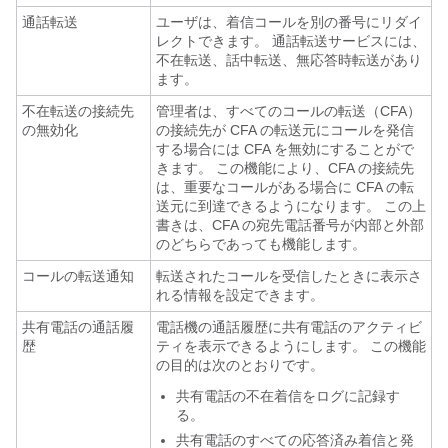
通話転送
ユーザは、着信コールを別の番号にリダイ
レクトできます。 通話転送サービスには、
不在転送、話中転送、無応答時転送があり
ます。
不在転送の接続先
管理者は、すべてのコールの転送（CFA）
の無効化
の接続先が CFA の転送元にコールを発信
する場合には CFA を無効にすることがで
きます。 この機能により、CFA の接続先
は、重要なコールがある場合に CFA の転
送元に到達できるようになります。 この上
書きは、CFA の宛先電話番号が内部と外部
のどちらであっても機能します。
コールの転送通知
転送されたコールを受信したときに表示さ
れる情報を設定できます。
共有電話の通話履
電話機の通話履歴に共有電話のアクティビ
歴
ティを表示できるようにします。 この機能
の目的は次のとおりです。
共有電話の不在着信をログに記録す
る。
共有電話のすべての応答済み着信と発