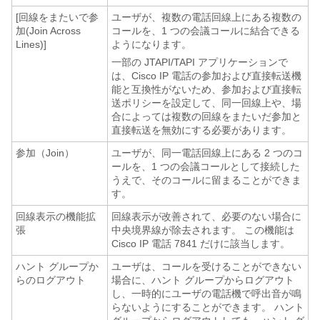
[回線をまたいで参
ユーザが、複数の電話回線上にある複数の
加(Join Across
コールを、1 つの会議コールに結合できる
Lines)]
ようになります。
一部の JTAPI/TAPI アプリケーションで
は、Cisco IP 電話の参加および直接転送機
能と互換性がないため、参加および直接転
送ポリシーを設定して、同一回線上や、場
合によっては複数の回線をまたいだ参加と
直接転送を無効にする必要があります。
参加（Join）
ユーザが、同一電話回線上にある 2 つのコ
ールを、1 つの会議コールとして接続した
うえで、そのコールに留まることができま
す。
回線表示の機能拡
回線表示が改善されて、必要のない場合に
張
中央境界線が除去されます。
この機能は
Cisco IP 電話 7841 だけに該当します。
ハント グループか
ユーザは、コールを受けることができない
らのログアウト
場合に、ハント グループからログアウト
し、一時的にユーザの電話機で呼出音が鳴
らないようにすることができます。 ハント