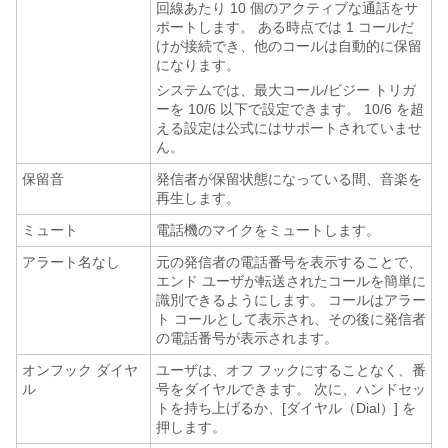
回線あたり 10 個のアクティブな通話をサ
ポートします。 ある時点では 1 コールだ
けが接続でき、他のコールは自動的に保留
になります。
システムでは、最大コール/ビジー トリガ
ーを 10/6 以下で設定できます。 10/6 を超
える設定は公式にはサポートされていませ
ん。
保留音
発信者が保留状態になっている間、音楽を
再生します。
ミュート
電話機のマイクをミュートします。
アラート名なし
元の発信者の電話番号を表示することで、
エンド ユーザが転送されたコールを簡単に
識別できるようにします。 コールはアラー
ト コールとして表示され、その後に発信者
の電話番号が表示されます。
オンフック ダイヤ
ユーザは、オフ フックにすることなく、番
ル
号をダイヤルできます。 次に、ハンドセッ
トを持ち上げるか、[ダイヤル（Dial）] を
押します。