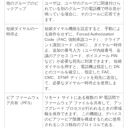
他のグループのピ
ユーザは、ユーザのグループに関連付けら
ックアップ
れている別のグループの電話機で呼出音が
鳴っている場合に、そのコールに応答でき
ます。
短縮ダイヤルの一
短縮ダイヤル機能を設定すると、手動によ
時停止
る操作をせずに、Forced Authorization
Code（FAC; 強制承認コード）、クライア
ント識別コード（CMC）、ダイヤル一時停
止、追加の番号入力（ユーザ内線番号、会
議のアクセス コード、ボイスメール PIN
など）が必要な宛先に到達できます。 短縮
ダイヤルを押すと、電話機は指定した DN
とのコールを確立し、指定した FAC、
CMC、DTMF ディジットを宛先に送信し
て、必要なダイヤル一時停止を使用しま
す。
ピア ファームウェ
リモート サイトにある複数の IP 電話間で
ア共有（PFS）
ファームウェア ファイルを共有して、アッ
プグレード プロセスが行われるときの帯域
幅を保存できます。 この機能は、デバイス
のピアツーピア階層を構成するために使用
されるシスコ独自のプロトコルである、