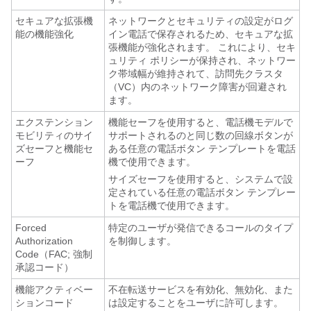
セキュアな拡張機
ネットワークとセキュリティの設定がログ
能の機能強化
イン電話で保存されるため、セキュアな拡
張機能が強化されます。 これにより、セキ
ュリティ ポリシーが保持され、ネットワー
ク帯域幅が維持されて、訪問先クラスタ
（VC）内のネットワーク障害が回避され
ます。
エクステンション
機能セーフを使用すると、電話機モデルで
モビリティのサイ
サポートされるのと同じ数の回線ボタンが
ズセーフと機能セ
ある任意の電話ボタン テンプレートを電話
ーフ
機で使用できます。
サイズセーフを使用すると、システムで設
定されている任意の電話ボタン テンプレー
トを電話機で使用できます。
Forced
特定のユーザが発信できるコールのタイプ
Authorization
を制御します。
Code（FAC; 強制
承認コード）
機能アクティベー
不在転送サービスを有効化、無効化、また
ションコード
は設定することをユーザに許可します。