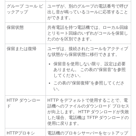
グループ コール ピ
ユーザが、別のグループの電話番号で呼び
ックアップ
出し音が鳴っているコールに応答すること
ができます。
保留状態
共有電話を持つ電話機では、ローカル回線
とリモート回線のいずれがコールを保留し
たのかを区別できます。
保留または復帰
ユーザは、接続されたコールをアクティブ
な状態から保留状態に移行できます。
保留音を使用しない限り、設定は必要
ありません。 この表の
"保留音"
を参照
してください。
この表の
"保留復帰"
を参照してくださ
い。
HTTP ダウンロー
HTTP をデフォルトで使用することで、電
ド
話機へのファイルのダウンロード プロセス
が向上します。 HTTP ダウンロードが失敗
した場合、電話機は TFTP ダウンロードの
使用に戻ります。
HTTPプロキシ
電話機のプロキシサーバーをセットアップ