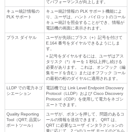
てパフォーマンスが向上します。
キュー統計情報の
キュー統計情報の PLK サポート機能によ
PLK サポート
り、ユーザは、ハント パイロットのコール
キュー統計を照会することができ、情報が
電話機の画面に表示されます。
プラス ダイヤル
ユーザが先頭にプラス（+）記号を付けて
E.164 番号をダイヤルできるようにしま
す。
+ 記号をダイヤルするには、ユーザはアス
タリスク（*）キーを 1 秒以上押し続ける
必要があります。 これは、オンフック（編
集モードを含む）またはオフフック コール
の最初の桁のダイヤルに適用されます。
LLDP での電力ネゴ
電話機では Link Level Endpoint Discovery
シエーション
Protocol（LLDP）および Cisco Discovery
Protocol（CDP）を使用して電力をネゴシ
エートできます。
Quality Reporting
ユーザが、ボタンを押して、問題のあるコ
Tool（QRT; 品質レ
ールの情報を送信できます。 QRT は、
ポートツール）
QRT に必要なユーザ インタラクションの
量に応じて、2 つのユーザ モードのどちら