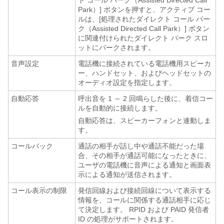
ト コール パーク（Assisted Directed Call
Park）] ボタンを押すと、アクティブ コー
ルは、[処理されたダイレクト コール パー
ク（Assisted Directed Call Park）] ボタン
に関連付けられたダイレクト パーク スロ
ットにパークされます。
音声設定
電話機に接続されている電話機用スピーカ
ー、ハンドセット、およびヘッドセットの
オーディオ設定を指定します。
自動応答
呼出音を 1 ～ 2 回鳴らした後に、着信コー
ルを自動的に接続します。
自動応答は、スピーカーフォンと連動しま
す。
コールバック
通話の相手が話し中や通話不能だった場
合、その相手が通話可能になったときに、
ユーザの電話機に音声による通知と画面表
示による通知が送信されます。
コール表示の制限
発信回線および接続回線について表示する
情報を、コールに関係する通話相手に応じ
て決定します。 RPID および PAID 発信者
ID の処理がサポートされます。