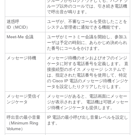
グループからログアウトしても、ハント グ
ループ以外のコールでは、引き続き電話機
で呼出音が鳴ります。
迷惑呼
ユーザが、不審なコールを受信したことを
ID（MCID）
システム管理者に通知できる機能です。
Meet-Me 会議
ユーザがミートミー会議を開始し、参加ユ
ーザは予定の時刻に、あらかじめ決められ
た番号にコールをかけます。
メッセージ待機
メッセージ待機のオンおよびオフのインジ
ケータに対する電話番号を定義します。 直
接接続型のボイス メッセージ システムで
は、指定された電話番号を使用して、特定
の Cisco IP 電話のメッセージ待機インジケ
ータを設定したりクリアしたりします。
メッセージ受信イ
メッセージがあると、電話画面にメッセー
ンジケータ
ジが表示されます。 電話機は可聴メッセー
ジ待機インジケータも提供します。
呼出音の最小音量
IP 電話の最小呼び出し音量レベルを設定し
（Minimum Ring
ます。
Volume）