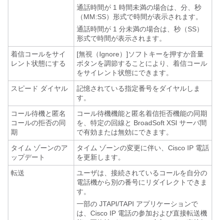
通話時間が 1 時間未満の場合は、分、秒
（MM:SS）形式で時間が表示されます。
通話時間が 1 分未満の場合は、秒（SS）
形式で時間が表示されます。
着信コールをサイ
[無視（Ignore）]
ソフトキーを押すか音量
レント状態にする
ボタンを調節することにより、着信コール
をサイレント状態にできます。
スピード ダイヤル
記憶されている指定番号をダイヤルしま
す。
コール待機と匿名
コール待機機能と匿名着信拒否機能の同期
コールの拒否の同
を、特定の回線と BroadSoft XSI サーバ間
期
で有効または無効にできます。
タイム ゾーンのア
タイム ゾーンの変更に伴い、Cisco IP 電話
ップデート
を更新します。
転送
ユーザは、接続されているコールを自分の
電話機から別の番号にリダイレクトできま
す。
一部の JTAPI/TAPI アプリケーションで
は、Cisco IP 電話の参加および直接転送機