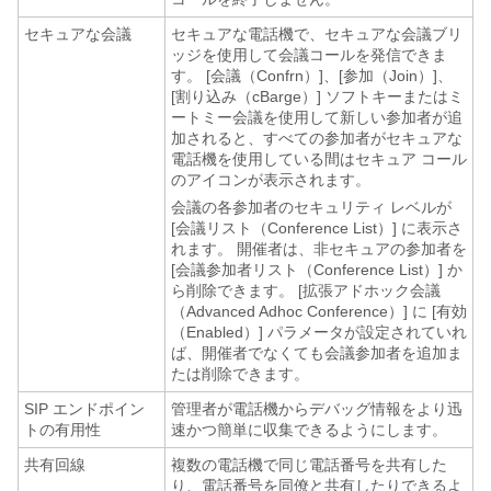
セキュアな会議
セキュアな電話機で、セキュアな会議ブリ
ッジを使用して会議コールを発信できま
す。 [会議（Confrn）]、[参加（Join）]、
[割り込み（cBarge）] ソフトキーまたはミ
ートミー会議を使用して新しい参加者が追
加されると、すべての参加者がセキュアな
電話機を使用している間はセキュア コール
のアイコンが表示されます。
会議の各参加者のセキュリティ レベルが
[会議リスト（Conference List）] に表示さ
れます。 開催者は、非セキュアの参加者を
[会議参加者リスト（Conference List）] か
ら削除できます。 [拡張アドホック会議
（Advanced Adhoc Conference）] に [有効
（Enabled）] パラメータが設定されていれ
ば、開催者でなくても会議参加者を追加ま
たは削除できます。
SIP エンドポイン
管理者が電話機からデバッグ情報をより迅
トの有用性
速かつ簡単に収集できるようにします。
共有回線
複数の電話機で同じ電話番号を共有した
り、電話番号を同僚と共有したりできるよ