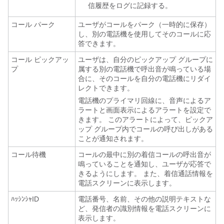
信履歴をログに記録する。
コール パーク
ユーザがコールをパーク（一時的に保存）
し、別の電話機を使用してそのコールに応
答できます。
コール ピックアッ
ユーザは、自分のピックアップ グループに
プ
属する別の電話機で呼出音が鳴っている場
合に、そのコールを自分の電話機にリダイ
レクトできます。
電話機のプライマリ回線に、音声によるア
ラートと画面表示によるアラートを設定で
きます。 このアラートによって、ピックア
ップ グループ内でコールの呼び出しがある
ことが通知されます。
コール待機
コールの最中に別の着信コールの呼出音が
鳴っていることを通知し、ユーザが応答で
きるようにします。 また、着信通話情報を
電話スクリーンに表示します。
ﾊｯｼﾝｼｬID
電話番号、名前、その他の説明テキストな
ど、発信者の識別情報を電話スクリーンに
表示します。