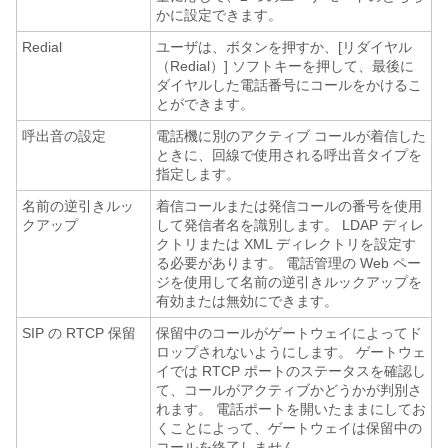
かに設定できます。
Redial
ユーザは、ボタンを押すか、[リダイヤル
（Redial）] ソフトキーを押して、最後に
ダイヤルした電話番号にコールをかけるこ
とができます。
呼出音の設定
電話機に別のアクティブ コールが着信した
ときに、回線で使用される呼出音タイプを
指定します。
名前の逆引きルッ
着信コールまたは発信コールの番号を使用
クアップ
して発信者名を識別します。 LDAP ディレ
クトリまたは XML ディレクトリを設定す
る必要があります。 電話管理の Web ペー
ジを使用して名前の逆引きルックアップを
有効または無効にできます。
SIP の RTCP 保留
保留中のコールがゲートウェイによってド
ロップされないようにします。 ゲートウェ
イでは RTCP ポートのステータスを確認し
て、コールがアクティブかどうかが判別さ
れます。 電話ポートを開いたままにしてお
くことによって、ゲートウェイは保留中の
コールを終了しません。