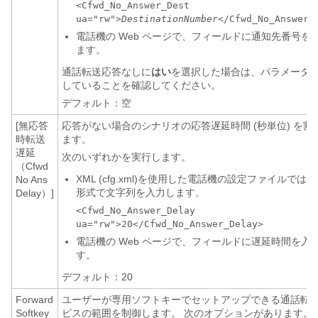
<Cfwd_No_Answer_Dest
ua="rw">
DestinationNumber
</Cfwd_No_Answer_
電話機の Web ページで、フィールドに通知先番号を
ます。
通話転送応答なしに
はい
を選択した場合は、パラメータ
していることを確認してください。
デフォルト：空
[無応答
応答がない場合のシナリオの応答遅延時間 (秒単位) を割
時転送
ます。
遅延
次のいずれかを実行します。
（Cfwd
XML (cfg.xml)を使用した電話機の設定ファイルでは
No Ans
形式で文字列を入力します。
Delay）]
<Cfwd_No_Answer_Delay
ua="rw">20</Cfwd_No_Answer_Delay>
電話機の Web ページで、フィールドに遅延時間を入
す。
デフォルト：20
Forward
ユーザーが専用ソフトキーでセットアップできる通話転
Softkey
ビスの範囲を制御します。 次のオプションがあります。