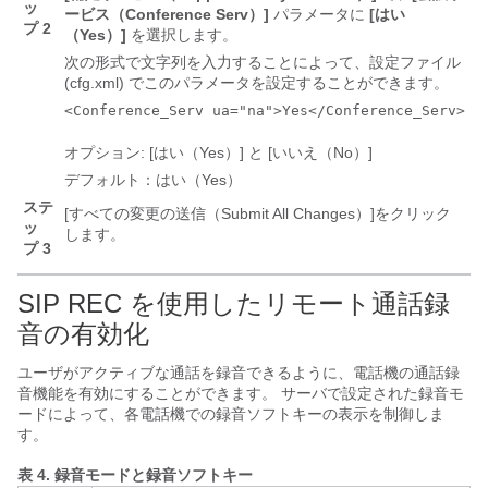
ッ
ービス（Conference Serv）]
パラメータに
[はい
プ 2
（Yes）]
を選択します。
次の形式で文字列を入力することによって、設定ファイル
(cfg.xml) でこのパラメータを設定することができます。
<Conference_Serv ua="na">Yes</Conference_Serv>
オプション: [はい（Yes）] と [いいえ（No）]
デフォルト：はい（Yes）
ステ
[すべての変更の送信（Submit All Changes）]
をクリック
ッ
します。
プ 3
SIP REC を使用したリモート通話録
音の有効化
ユーザがアクティブな通話を録音できるように、電話機の通話録
音機能を有効にすることができます。 サーバで設定された録音モ
ードによって、各電話機での録音ソフトキーの表示を制御しま
す。
表 4.
録音モードと録音ソフトキー