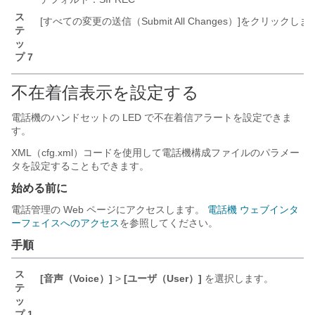
ス
[すべての変更の送信（Submit All Changes）]
をクリックしま
テ
ッ
プ 7
不在着信表示を設定する
電話機のハンドセットの LED で不在着信アラートを設定できま
す。
XML（cfg.xml）コードを使用して電話機構成ファイルのパラメー
タを設定することもできます。
始める前に
電話管理の Web ページにアクセスします。
電話機 ウェブインタ
ーフェイスへのアクセス
を参照してください。
手順
ス
[音声（Voice）]
>
[ユーザ（User）]
を選択します。
テ
ッ
プ 1