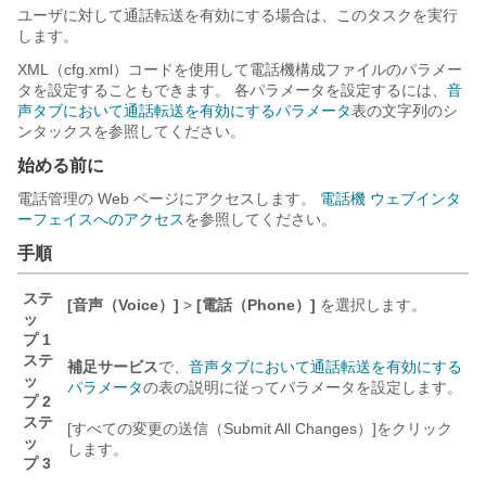
ユーザに対して通話転送を有効にする場合は、このタスクを実行
します。
XML（cfg.xml）コードを使用して電話機構成ファイルのパラメー
タを設定することもできます。 各パラメータを設定するには、
音
声タブにおいて通話転送を有効にするパラメータ
表の文字列のシ
ンタックスを参照してください。
始める前に
電話管理の Web ページにアクセスします。
電話機 ウェブインタ
ーフェイスへのアクセス
を参照してください。
手順
ステ
[音声（Voice）]
>
[電話（Phone）]
を選択します。
ッ
プ 1
ステ
補足サービス
で、
音声タブにおいて通話転送を有効にする
ッ
パラメータ
の表の説明に従ってパラメータを設定します。
プ 2
ステ
[すべての変更の送信（Submit All Changes）]
をクリック
ッ
します。
プ 3