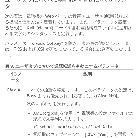
タ
次の表は、電話機の Web ページの音声 > ユーザ > 通話転送にあ
る機能と使用方法を定義しています。 また、パラメータを設定す
るために、XML (cfg.xml) コードを含む電話構成ファイルに追加さ
れる文字列のシンタックスも定義します。
パラメータ "Forward Softkey" を除き、次の表の他のパラメータ
は、FKS および XSI が無効になっている場合にのみ有効になりま
す。
表 3.
ユーザタブにおいて通話転送を有効にするパラメータ
パラメ
説明
ータ
Cfwd All
すべての通話を転送します。 このパラメータの設定は、Cf
Busy よりも優先され、[応答しない (Cfwd No)]。
次のいずれかを実行します。
XML (cfg.xml)を使用した電話機の設定ファイルでは
形式で文字列を入力します。
<Cfwd_All ua="rw">不可</Cfwd_All>
電話機のウェブページで、
[はい（Yes）]
を選択して