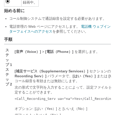
録画中。
始める前に
コール制御システムで通話録音を設定する必要があります。
電話管理の Web ページにアクセスします。
電話機 ウェブイン
ターフェイスへのアクセス
を参照してください。
手順
ス
[音声（Voice）]
>
[電話（Phone）]
を選択します。
テ
ッ
プ 1
ス
[補足サービス（Supplementary Services）]
セクションの
[
テ
Recording Serv）]
パラメータで、
[はい（Yes）]
または
[い
ッ
コール録音を有効または無効にします。
プ 2
次の形式で文字列を入力することによって、設定ファイル (cfg.
定することができます。
<Call_Recording_Serv ua="na">Yes</Call_Recording
オプション: [はい（Yes）] と [いいえ（No）]