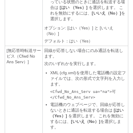
っている状態のときに通話を転送する場
合は
[はい （Yes）]
を選択します。 こ
れを無効にするには、
[いいえ（No）]
を
選択します。
オプション: [はい（Yes）] と [いいえ
（No）]
デフォルト：はい（Yes）
[無応答時転送サー
回線が応答しない場合にのみ通話を転送し
ビス（Cfwd No
ます。
Ans Serv）]
次のいずれかを実行します。
XML (cfg.xml)を使用した電話機の設定フ
ァイルでは、次の形式で文字列を入力し
ます。
<Cfwd_No_Ans_Serv ua="na">可
</Cfwd_No_Ans_Serv>
電話機のウェブページで、回線が応答し
ないときに通話を転送する場合は
[はい
（Yes）]
を選択します。 これを無効に
するには、
[いいえ（No）]
を選択しま
す。