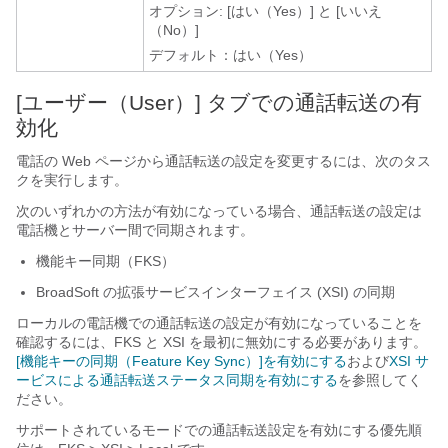
オプション: [はい（Yes）] と [いいえ
（No）]
デフォルト：はい（Yes）
[ユーザー（User）] タブでの通話転送の有
効化
電話の Web ページから通話転送の設定を変更するには、次のタス
クを実行します。
次のいずれかの方法が有効になっている場合、通話転送の設定は
電話機とサーバー間で同期されます。
機能キー同期（FKS）
BroadSoft の拡張サービスインターフェイス (XSI) の同期
ローカルの電話機での通話転送の設定が有効になっていることを
確認するには、FKS と XSI を最初に無効にする必要があります。
[機能キーの同期（Feature Key Sync）]を有効にする
および
XSI サ
ービスによる通話転送ステータス同期を有効にする
を参照してく
ださい。
サポートされているモードでの通話転送設定を有効にする優先順