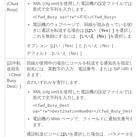
XML (cfg.xml)を使用した電話機の設定ファイルでは
(Cfwd
形式で文字列を入力します。
Busy)
<Cfwd_Busy ua="rw">不可</Cfwd_Busy>
電話機のウェブページで、回線が混み合っている状態
きに通話を転送する場合は
[はい （Yes）]
を選択しま
これを無効にするには、
[いいえ（No）]
を選択します
オプション: [はい（Yes）] と [いいえ（No）]
デフォルト：[いいえ（No）]
[話中転
回線が使用中の場合にコールを転送する通知先を指定し
送宛先
宛先には、英数字の入力、電話番号、または SIP URI を
（Cfwd
きます。
Busy
次のいずれかを実行します。
Dest）]
XML (cfg.xml)を使用した電話機の設定ファイルでは
形式で文字列を入力します。
<Cfwd_Busy_Dest
ua="rw">
DestinationNumber
</Cfwd_Busy_Dest>
電話機の Web ページで、フィールドに通知先番号を
ます。
通話転送ビジーに
はい
を選択した場合は、パラメータを