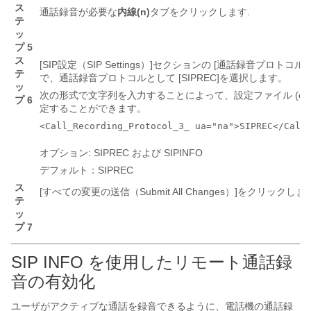
ス
通話録音が必要な
内線(n)
タブをクリックします.
テ
ッ
プ 5
ス
[SIP設定（SIP Settings）]
セクションの [通話録音プロトコル（Call R
テ
で、通話録音プロトコルとして [SIPREC]
を選択します。
ッ
次の形式で文字列を入力することによって、設定ファイル (cfg.
プ 6
定することができます。
<Call_Recording_Protocol_3_ ua="na">SIPREC</Call
オプション: SIPREC および SIPINFO
デフォルト：SIPREC
ス
[すべての変更の送信（Submit All Changes）]
をクリックしま
テ
ッ
プ 7
SIP INFO を使用したリモート通話録
音の有効化
ユーザがアクティブな通話を録音できるように、電話機の通話録