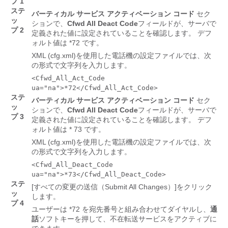
プ 1
ステ
バーティカル サービス アクティベーション コード
セク
ッ
ションで、
Cfwd All Deact Code
フィールドが、サーバで
プ 2
定義された値に設定されていることを確認します。 デフ
ォルト値は *72 です。
XML (cfg.xml)を使用した電話機の設定ファイルでは、次
の形式で文字列を入力します。
<Cfwd_All_Act_Code
ua="na">*72</Cfwd_All_Act_Code>
ステ
バーティカル サービス アクティベーション コード
セク
ッ
ションで、
Cfwd All Deact Code
フィールドが、サーバで
プ 3
定義された値に設定されていることを確認します。 デフ
ォルト値は * 73 です。
XML (cfg.xml)を使用した電話機の設定ファイルでは、次
の形式で文字列を入力します。
<Cfwd_All_Deact_Code
ua="na">*73</Cfwd_All_Deact_Code>
ステ
[すべての変更の送信（Submit All Changes）]
をクリック
ッ
します。
プ 4
ユーザーは *72 を宛先番号と組み合わせてダイヤルし、
通
話
ソフトキーを押して、不在転送サービスをアクティブに