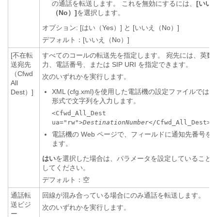
の通話を転送します。 これを無効にするには、
[いい
（No）]
を選択します。
オプション: [はい（Yes）] と [いいえ（No）]
デフォルト：[いいえ（No）]
[不在転
すべてのコールの転送先を指定します。 宛先には、英数
送宛先
力、電話番号、または SIP URI を指定できます。
（Cfwd
次のいずれかを実行します。
All
XML (cfg.xml)を使用した電話機の設定ファイルでは
Dest）]
形式で文字列を入力します。
<Cfwd_All_Dest
ua="rw">
DestinationNumber
</Cfwd_All_Dest>
電話機の Web ページで、フィールドに通知先番号を
ます。
はい
を選択した場合は、パラメータを設定していること
してください。
デフォルト：空
通話転
回線が混み合っている場合にのみ通話を転送します。
送ビジ
次のいずれかを実行します。
ー