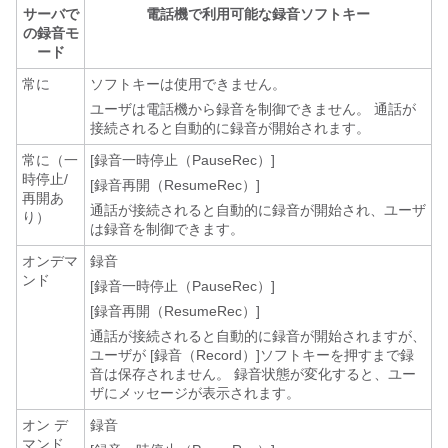
サーバで
電話機で利用可能な録音ソフトキー
の録音モ
ード
常に
ソフトキーは使用できません。
ユーザは電話機から録音を制御できません。 通話が
接続されると自動的に録音が開始されます。
常に（一
[録音一時停止（PauseRec）]
時停止/
[録音再開（ResumeRec）]
再開あ
通話が接続されると自動的に録音が開始され、ユーザ
り）
は録音を制御できます。
オンデマ
録音
ンド
[録音一時停止（PauseRec）]
[録音再開（ResumeRec）]
通話が接続されると自動的に録音が開始されますが、
ユーザが [録音（Record）]
ソフトキーを押すまで録
音は保存されません。 録音状態が変化すると、ユー
ザにメッセージが表示されます。
オン デ
録音
マンド