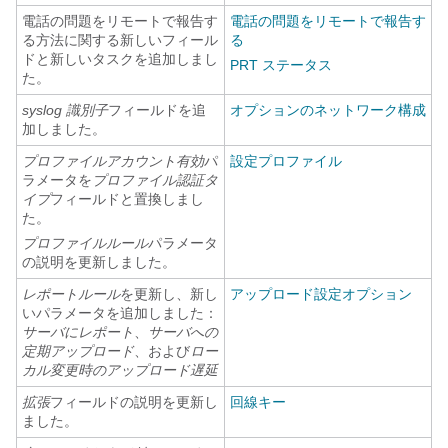
電話の問題をリモートで報告す
電話の問題をリモートで報告す
る方法に関する新しいフィール
る
ドと新しいタスクを追加しまし
PRT ステータス
た。
syslog 識別子
フィールドを追
オプションのネットワーク構成
加しました。
プロファイルアカウント有効
パ
設定プロファイル
ラメータを
プロファイル認証タ
イプ
フィールドと置換しまし
た。
プロファイルルール
パラメータ
の説明を更新しました。
レポートルール
を更新し、新し
アップロード設定オプション
いパラメータを追加しました：
サーバにレポート
、
サーバへの
定期アップロード
、および
ロー
カル変更時のアップロード遅延
拡張
フィールドの説明を更新し
回線キー
ました。