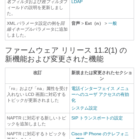
名フィルタ
および
姓フィルタ
フ
LDAP
ィールドの説明を更新しまし
た。
XML パラメータ設定の例を
回
音声
>
Ext（n）
>
一般
線イネーブル
パラメータに追加
しました。
ファームウェア リリース 11.2(1) の
新機能および変更された機能
改訂
新規または変更されたセクショ
ン
「ro」および「na」属性を受け
電話インターフェイス メニュ
入れない LCD 画面に対応する
ーへのユーザ アクセスの有効
トピックが更新されました
化
システム設定
NAPTR に対応する新しいトピ
SIP トランスポートの設定
ックを追加しました
NAPTR に対応するトピックを
Cisco IP Phone のテレフォニ