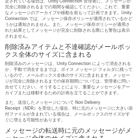
定されている場合は、Unity Connection 管理者に、メッセージが
完全に削除されるまでの期間を確認してください。これで、重要
なメッセージのアーカイブや移動を前もって計画できます。Unity
Connection では、メッセージ保存ポリシーが適用されているかど
うかは通知されません。また、メッセージ保存ポリシーが適用さ
れた結果としてメッセージが完全に削除される際にも警告は表示
されません。
削除済みアイテムと不達確認がメールボッ
クス全体のサイズに含まれる
削除済みのメッセージは、Unity Connection によって消去される
か、手動で消去するまでは、ボイス メッセージ フォルダに残って
いるので、メールボックス全体のサイズに含まれます。メッセー
ジが完全に削除されるまでの保存期間については、管理者に問い
合せてください。そうすることにより、重要なメッセージをアー
カイブまたは移動するための計画を立てることができます。
また、送信したメッセージについて Non Delivery
Receipt（NDR）を受信した場合、特に元のメッセージに大きい添
付ファイルが含まれている場合は、メールボックスのサイズがす
ぐに増える可能性があります。
メッセージの転送時に元のメッセージがメ