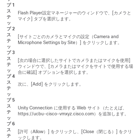
プ 1
ス
Flash Player設定マネージャーのウィンドウで、[カメラと
テ
マイク] タブを選択します。
ッ
プ 2
ス
[サイトごとのカメラとマイクの設定（Camera and
テ
Microphone Settings by Site）] をクリックします。
ッ
プ 3
ス
[次の場合に選択したサイトでカメラまたはマイクを使用]
テ
ウィンドウで、[カメラまたはマイクをサイトで使用する場
ッ
合に確認] オプションを選択します。
プ 4
ス
次に、[Add] をクリックします。
テ
ッ
プ 5
ス
Unity Connection に使用する Web サイト（たとえば、
テ
https://ucbu-cisco-vmxyz.cisco.com）を追加します。
ッ
プ 6
ス
[許可（Allow）] をクリックし、[Close（閉じる）] をクリ
テ
ックします。