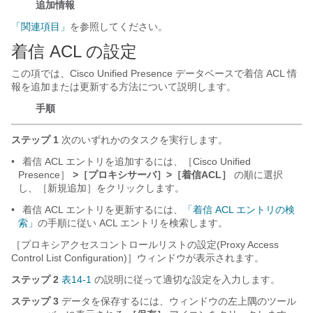
追加情報
「関連項目」
を参照してください。
着信 ACL の設定
この項では、Cisco Unified Presence データベースで着信 ACL 情
報を追加または更新する方法について説明します。
手順
ステップ 1
次のいずれかのタスクを実行します。
•
着信 ACL エントリを追加するには、［Cisco Unified
Presence］
>［プロキシサーバ］>［着信ACL］
の順に選択
し、［新規追加］をクリックします。
•
着信 ACL エントリを更新するには、
「着信 ACL エントリの検
索」
の手順に従い ACL エントリを検索します。
［プロキシアクセスコントロールリストの設定(Proxy Access
Control List Configuration)］ウィンドウが表示されます。
ステップ 2
表14-1
の説明に従って適切な設定を入力します。
ステップ 3
データを保存するには、ウィンドウの左上隅のツール