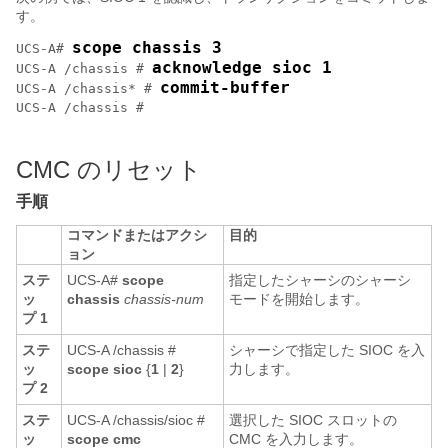
す。
scope chassis 3
UCS-A# 
acknowledge sioc 1
UCS-A /chassis # 
commit-buffer
UCS-A /chassis* # 
UCS-A /chassis #

CMC のリセット
手順
コマンドまたはアクシ
目的
ョン
ステ
UCS-A#
scope
指定したシャーシのシャーシ
ッ
chassis
chassis-num
モードを開始します。
プ 1
ステ
UCS-A /chassis #
シャーシで指定した SIOC を入
ッ
scope sioc
{
1
|
2
}
力します。
プ 2
ステ
UCS-A /chassis/sioc #
選択した SIOC スロットの
ッ
scope cmc
CMC を入力します。