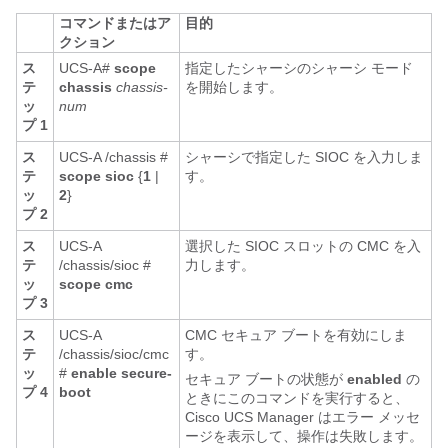
コマンドまたはア
目的
クション
ス
UCS-A#
scope
指定したシャーシのシャーシ モード
テ
chassis
chassis-
を開始します。
ッ
num
プ 1
ス
UCS-A /chassis #
シャーシで指定した SIOC を入力しま
テ
scope sioc
{
1
|
す。
ッ
2
}
プ 2
ス
UCS-A
選択した SIOC スロットの CMC を入
テ
/chassis/sioc #
力します。
ッ
scope cmc
プ 3
ス
UCS-A
CMC セキュア ブートを有効にしま
テ
/chassis/sioc/cmc
す。
ッ
#
enable secure-
セキュア ブートの状態が
enabled
の
プ 4
boot
ときにこのコマンドを実行すると、
Cisco UCS Manager
はエラー メッセ
ージを表示して、操作は失敗します。