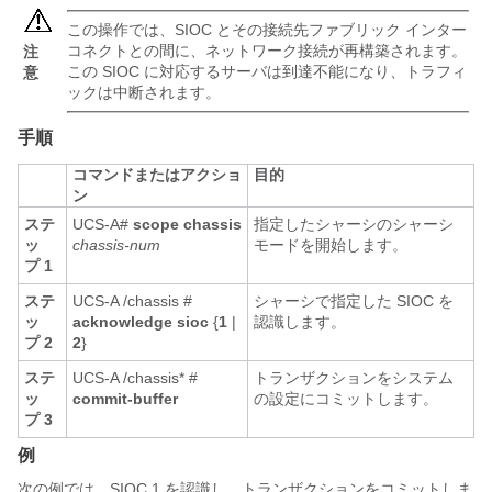
この操作では、SIOC とその接続先ファブリック インター
コネクトとの間に、ネットワーク接続が再構築されます。
注
この SIOC に対応するサーバは到達不能になり、トラフィ
意
ックは中断されます。
手順
コマンドまたはアクショ
目的
ン
ステ
UCS-A#
scope chassis
指定したシャーシのシャーシ
ッ
chassis-num
モードを開始します。
プ 1
ステ
UCS-A /chassis #
シャーシで指定した SIOC を
ッ
acknowledge sioc
{
1
|
認識します。
プ 2
2
}
ステ
UCS-A /chassis* #
トランザクションをシステム
ッ
commit-buffer
の設定にコミットします。
プ 3
例
次の例では、SIOC 1 を認識し、トランザクションをコミットしま