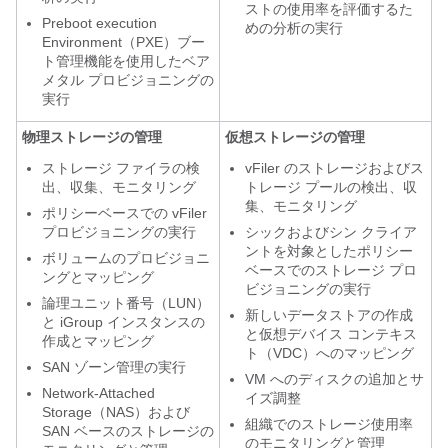
ストの使用率を評価するた
Preboot execution
めの分析の実行
Environment（PXE）ブー
ト管理機能を使用したベア
メタル プロビジョニングの
実行
物理ストレージの管理
仮想ストレージの管理
ストレージ ファイラの検
vFiler のストレージおよびス
出、収集、モニタリング
トレージ プールの検出、収
集、モニタリング
ポリシーベースでの vFiler
プロビジョニングの実行
シックおよびシン クライア
ントを対象としたポリシー
ボリュームのプロビジョニ
ベースでのストレージ プロ
ングとマッピング
ビジョニングの実行
論理ユニット番号（LUN）
新しいデータストアの作成
と iGroup インスタンスの
と仮想デバイス コンテキス
作成とマッピング
ト（VDC）へのマッピング
SAN ゾーン管理の実行
VM へのディスクの追加とサ
Network-Attached
イズ調整
Storage（NAS）および
組織でのストレージ使用率
SAN ベースのストレージの
のモニタリングと管理