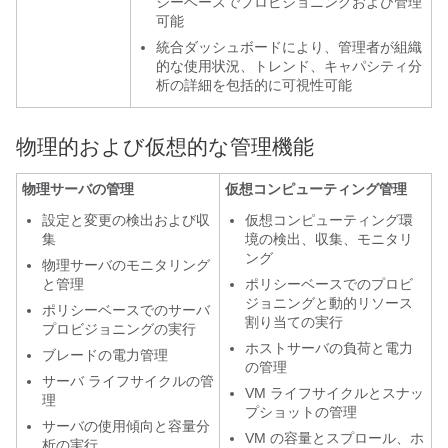
シーベースでプロビジョニングおよび管理
可能
統合ダッシュボードにより、管理者が組織
的な使用状況、トレンド、キャパシティ分
析の詳細を包括的に可視性可能
物理的および仮想的な管理機能
物理サーバの管理
仮想コンピューティング管理
設定と変更の検出および収
仮想コンピューティング環
集
境の検出、収集、モニタリ
ング
物理サーバのモニタリング
と管理
ポリシーベースでのプロビ
ジョニングと動的リソース
ポリシーベースでのサーバ
割り当ての実行
プロビジョニングの実行
ホストサーバの負荷と電力
ブレードの電力管理
の管理
サーバ ライフサイクルの管
VM ライフサイクルとスナッ
理
プショットの管理
サーバの使用傾向と容量分
VM の容量とスプロール、ホ
析の実行