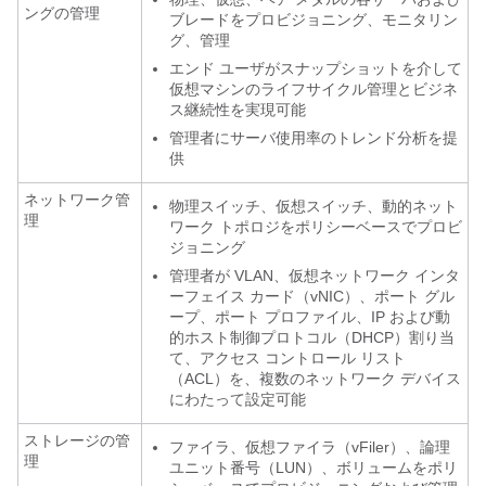
ングの管理
ブレードをプロビジョニング、モニタリン
グ、管理
エンド ユーザがスナップショットを介して
仮想マシンのライフサイクル管理とビジネ
ス継続性を実現可能
管理者にサーバ使用率のトレンド分析を提
供
ネットワーク管
物理スイッチ、仮想スイッチ、動的ネット
理
ワーク トポロジをポリシーベースでプロビ
ジョニング
管理者が VLAN、仮想ネットワーク インタ
ーフェイス カード（vNIC）、ポート グル
ープ、ポート プロファイル、IP および動
的ホスト制御プロトコル（DHCP）割り当
て、アクセス コントロール リスト
（ACL）を、複数のネットワーク デバイス
にわたって設定可能
ストレージの管
ファイラ、仮想ファイラ（vFiler）、論理
理
ユニット番号（LUN）、ボリュームをポリ