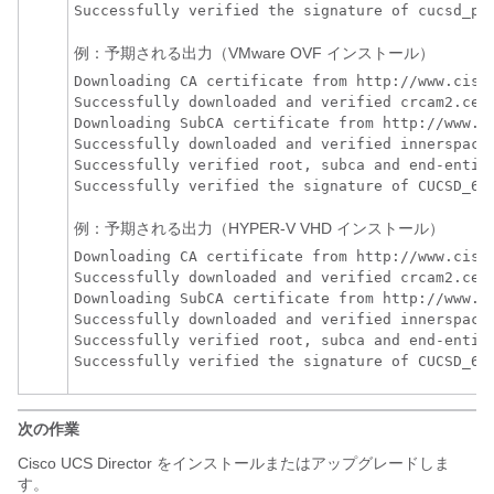
Successfully verified the signature of cucsd_pa
例：予期される出力（VMware OVF インストール）
Downloading CA certificate from http://www.cisco
Successfully downloaded and verified crcam2.cer.
Downloading SubCA certificate from http://www.ci
Successfully downloaded and verified innerspace.
Successfully verified root, subca and end-entity
Successfully verified the signature of CUCSD_6_
例：予期される出力（HYPER-V VHD インストール）
Downloading CA certificate from http://www.cisco
Successfully downloaded and verified crcam2.cer.
Downloading SubCA certificate from http://www.ci
Successfully downloaded and verified innerspace.
Successfully verified root, subca and end-entity
Successfully verified the signature of CUCSD_6_
次の作業
Cisco UCS Director
をインストールまたはアップグレードしま
す。