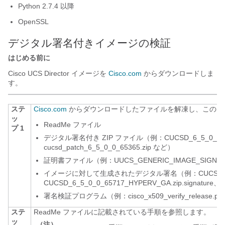
Python 2.7.4 以降
OpenSSL
デジタル署名付きイメージの検証
はじめる前に
Cisco UCS Director
イメージを
Cisco.com
からダウンロードしま
す。
ステ
Cisco.com
からダウンロードしたファイルを解凍し、このフ
ッ
ReadMe ファイル
プ 1
デジタル署名付き ZIP ファイル（例：
CUCSD_6_5_0_0_
cucsd_patch_6_5_0_0_65365.zip
など）
証明書ファイル（例：
UUCS_GENERIC_IMAGE_SIGNIN
イメージに対して生成されたデジタル署名（例：
CUCSD_
CUCSD_6_5_0_0_65717_HYPERV_GA.zip.signature
、
c
署名検証プログラム（例：
cisco_x509_verify_release.py
ステ
ReadMe ファイルに記載されている手順を参照します。
ッ
（注）