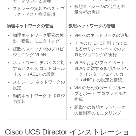
モニタリングと管理
仮想ストレージの傾向と容
ストレージ実装のベスト プ
量分析の実行
ラクティスと推奨事項
物理ネットワークの管理
仮想ネットワークの管理
物理ネットワーク要素の検
VM へのネットワークの追加
出、収集、モニタリング
IP および DHCP 割り当てに
複数のスイッチ間のプロビ
よるポリシーベースでのプ
ジョニング VLAN
ロビジョニングの実行
ネットワーク デバイスに対
VLAN およびプライベート
するアクセス コントロール
VLAN に対する仮想ネットワ
リスト（ACL）の設定
ーク インターフェイス カー
ド（vNIC）の設定と接続
ストレージ ネットワークの
設定
VM のためのポート グルー
プとポート プロファイルの
動的ネットワーク トポロジ
作成
の実装
組織での仮想ネットワーク
の使用率のモニタリング
Cisco UCS Director
インストレーショ