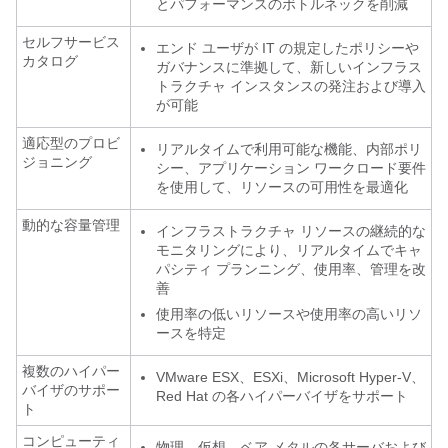
とパフォーマンスのボトルネックを削減
セルフサービス
エンド ユーザが IT の規定したポリシーや
カタログ
ガバナンスに準拠して、新しいインフラス
トラクチャ インスタンスの発注および導入
が可能
適応型のプロビ
リアルタイムで利用可能な機能、内部ポリ
ジョニング
シー、アプリケーション ワークロード要件
を使用して、リソースの可用性を最適化
動的な容量管理
インフラストラクチャ リソースの継続的な
モニタリングにより、リアルタイムでキャ
パシティ プランニング、使用率、管理を改
善
使用率の低いリソースや使用率の高いリソ
ースを特定
複数のハイパー
VMware ESX、ESXi、Microsoft Hyper-V、
バイザのサポー
Red Hat の各ハイパーバイザをサポート
ト
コンピューティ
物理、仮想、ベア メタルの各サーバおよび