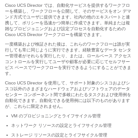
Cisco UCS Director
では、自動化サービスを提供するワークフロ
ーを構築し、ワークフローを公開して、そのサービスをオン デマ
ンド方式でユーザに提供できます。社内の他のエキスパートと連
携して、ポリシーを迅速かつ簡単に作成できます。単純または複
雑なプロビジョニングおよび設定プロセスを自動化するための
Cisco UCS Director
ワークフローを構築できます。
一度構築および検証された後は、これらのワークフローは誰が実
行しても常に同じように実行できます。経験豊富なデータ センタ
ー管理者がそれらを実行したり、または、ロールベース アクセス
コントロールを実行してユーザや顧客が必要に応じてセルフサー
ビス ベースでワークフローを実行できるようにすることができま
す。
Cisco UCS Director
を使用して、サポート対象のシスコおよびシ
スコ以外のさまざまなハードウェアおよびソフトウェアのデータ
センター コンポーネント間で多岐にわたるタスクおよび使用例を
自動化できます。自動化できる使用例には以下のものがあります
が、これらに限定されません。
VM のプロビジョニングとライフサイクル管理
ネットワーク リソースの設定とライフサイクル管理
ストレージ リソースの設定とライフサイクル管理