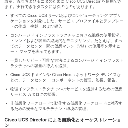
設定、管理およびモニタのために
Cisco UCS Director
を使用でき
ます。実行できるタスクには次のものがあります。
すべての
Cisco UCS
サーバおよびコンピューティング アプリ
ケーションを対象にした、サービス プロファイルとテンプレー
トの作成、複製、および導入
コンバージド インフラストラクチャにおける組織の使用状況、
トレンドおよび容量の継続的なモニタリング。たとえば、すべ
てのデータセンター間の仮想マシン（VM）の使用率を示すヒ
ート マップを表示できます。
一貫したリピート可能な方法によるコンバージド インフラスト
ラクチャへの容量の導入や追加。
Cisco UCS
ドメインや Cisco Nexus ネットワーク デバイスな
どの、データセンター コンポーネントの管理、監視、報告。
物理インフラストラクチャへのサービスを追加するための仮想
サービス カタログの拡張。
非仮想化ワークロードで動作する仮想化ワークロードに対応す
るための安全なマルチテナント環境の管理。
Cisco UCS Director
による自動化とオーケストレーショ
ン