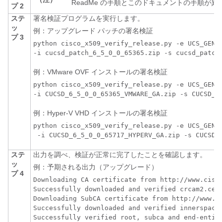
ReadMe の手順とこのドキュメントの手順が異
プ 2
ステ
署名検証プログラムを実行します。
ッ
例：アップグレード パッチの署名検証
プ 3
python cisco_x509_verify_release.py -e UCS_GENER
-i cucsd_patch_6_5_0_0_65365.zip -s cucsd_patch
例：VMware OVF インストールの署名検証
python cisco_x509_verify_release.py -e UCS_GENER
-i CUCSD_6_5_0_0_65365_VMWARE_GA.zip -s CUCSD_6
例：Hyper-V VHD インストールの署名検証
python cisco_x509_verify_release.py -e UCS_GENER
 -i CUCSD_6_5_0_0_65717_HYPERV_GA.zip -s CUCSD_
ステ
出力を調べ、検証が正常に完了したことを確認します。
ッ
例：予期される出力（アップグレード）
プ 4
Downloading CA certificate from http://www.cisco
Successfully downloaded and verified crcam2.cer.
Downloading SubCA certificate from http://www.ci
Successfully downloaded and verified innerspace.
Successfully verified root, subca and end-entity