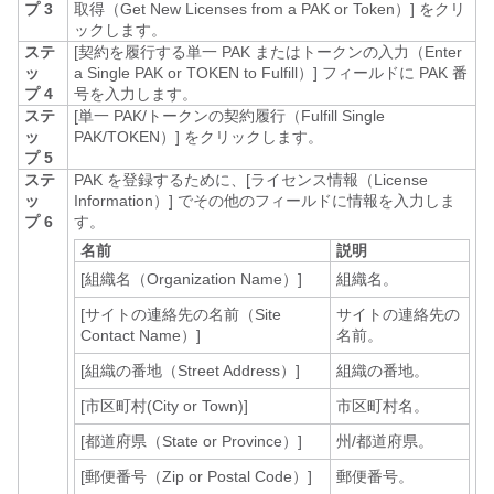
プ 3
取得（Get New Licenses from a PAK or Token）]
をクリ
ックします。
ステ
[契約を履行する単一 PAK またはトークンの入力（Enter
ッ
a Single PAK or TOKEN to Fulfill）]
フィールドに PAK 番
プ 4
号を入力します。
ステ
[単一 PAK/トークンの契約履行（Fulfill Single
ッ
PAK/TOKEN）]
をクリックします。
プ 5
ステ
PAK を登録するために、[ライセンス情報（License
ッ
Information）]
でその他のフィールドに情報を入力しま
プ 6
す。
名前
説明
[組織名（Organization Name）]
組織名。
[サイトの連絡先の名前（Site
サイトの連絡先の
Contact Name）]
名前。
[組織の番地（Street Address）]
組織の番地。
[市区町村(City or Town)]
市区町村名。
[都道府県（State or Province）]
州/都道府県。
[郵便番号（Zip or Postal Code）]
郵便番号。