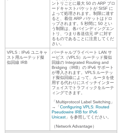
ントリごとに最大 50 の ARP ブロ
ードキャストパケットが SISF に
よって処理されます。制限に達す
ると、着信 ARP パケットはドロ
ップされます。5 秒間に 50 とい
う制限は、各バインディングエン
トリ、つまり各送信元 IP に対す
るものであることに注意してくだ
さい。
VPLS：IPv6 ユニキャ
バーチャルプライベート LAN サ
スト用ルーテッド擬
ービス（VPLS）ルーテッド擬似
似回線 IRB
回線の Integrated Routing and
Bridging（IRB）の IPv6 サポート
が導入されます。VPLS ルーテッ
ド擬似回線によって、ルータを使
用する代わりにスイッチインター
フェイスでトラフィックをルーテ
ィングできます。
「Multiprotocol Label Switching」
→「
Configuring VPLS: Routed
Pseudowire IRB for IPv6
Unicast
」を参照してください。
（Network Advantage）