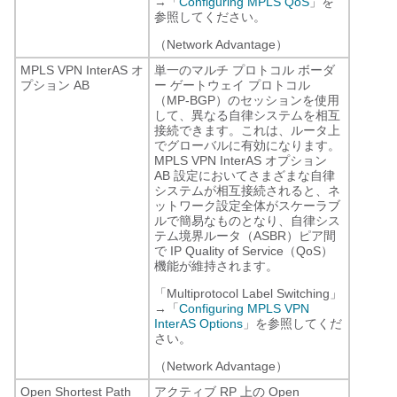
→「
Configuring MPLS QoS
」を
参照してください。
（Network Advantage）
MPLS VPN InterAS オ
単一のマルチ プロトコル ボーダ
プション AB
ー ゲートウェイ プロトコル
（MP-BGP）のセッションを使用
して、異なる自律システムを相互
接続できます。これは、ルータ上
でグローバルに有効になります。
MPLS VPN InterAS オプション
AB 設定においてさまざまな自律
システムが相互接続されると、ネ
ットワーク設定全体がスケーラブ
ルで簡易なものとなり、自律シス
テム境界ルータ（ASBR）ピア間
で IP Quality of Service（QoS）
機能が維持されます。
「Multiprotocol Label Switching」
→「
Configuring MPLS VPN
InterAS Options
」を参照してくだ
さい。
（Network Advantage）
Open Shortest Path
アクティブ RP 上の Open