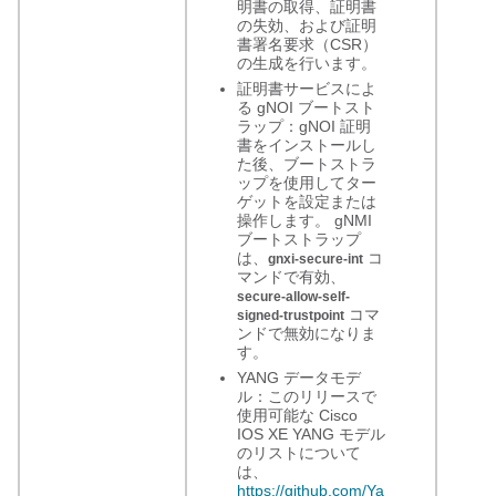
明書の取得、証明書
の失効、および証明
書署名要求（CSR）
の生成を行います。
証明書サービスによ
る gNOI ブートスト
ラップ：gNOI 証明
書をインストールし
た後、ブートストラ
ップを使用してター
ゲットを設定または
操作します。 gNMI
ブートストラップ
は、
コ
gnxi-secure-int
マンドで有効、
secure-allow-self-
コマ
signed-trustpoint
ンドで無効になりま
す。
YANG データモデ
ル：このリリースで
使用可能な Cisco
IOS XE YANG モデル
のリストについて
は、
https://github.com/Ya