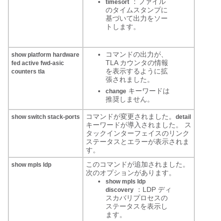
：ファイル
timesort
のタイムスタンプに
基づいて出力をソー
トします。
コマンドの出力が、
show platform hardware
TLA カウンタの情報
fed active fwd-asic
を表示するように拡
counters tla
張されました。
キーワードは
change
推奨しません。
コマンドが変更されました。
show switch stack-ports
detail
キーワードが導入されました。 ス
タックインターフェイスのリンク
ステータスとエラーが表示されま
す。
このコマンドが追加されました。
show mpls ldp
次のオプションがあります。
show mpls ldp
：LDP ディ
discovery
スカバリプロセスの
ステータスを表示し
ます。