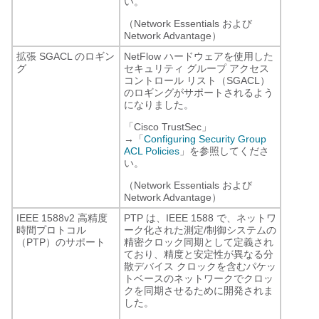
い。
（Network Essentials および
Network Advantage）
拡張 SGACL のロギン
NetFlow ハードウェアを使用した
グ
セキュリティ グループ アクセス
コントロール リスト（SGACL）
のロギングがサポートされるよう
になりました。
「Cisco TrustSec」
→「
Configuring Security Group
ACL Policies
」を参照してくださ
い。
（Network Essentials および
Network Advantage）
IEEE 1588v2 高精度
PTP は、IEEE 1588 で、ネットワ
時間プロトコル
ーク化された測定/制御システムの
（PTP）のサポート
精密クロック同期として定義され
ており、精度と安定性が異なる分
散デバイス クロックを含むパケッ
トベースのネットワークでクロッ
クを同期させるために開発されま
した。