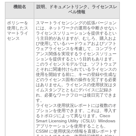
機能名
説明、ドキュメントリンク、ライセンスレ
ベル情報
ポリシーを
スマートライセンシングの拡張バージョン
使用したス
には、ネットワークの運用を中断させない
マートライ
ライセンスソリューションを提供するとい
センス
う主目的がありますが、むしろ、購入およ
び使用しているハードウェアおよびソフト
ウェアライセンスを考慮して、コンプライ
アンス関係を実現するライセンスソリュー
ションを提供するという目的もあります。
このライセンスモデルでは、ソフトウェア
とそれに関連付けられているライセンスの
使用を開始する前に、キーの登録や生成な
どのライセンス固有の操作を完了する必要
はありません。ライセンスの使用状況はタ
イムスタンプとともにデバイスに記録さ
れ、必要なワークフローは後日完了できま
す。
ライセンス使用状況レポートには複数のオ
プションを使用できます。これは、導入す
るトポロジによって異なります。Cisco
Smart Licensing Utility（CSLU）Windows
アプリケーションを使用することも、
CSSM に使用状況の情報を直接レポートす