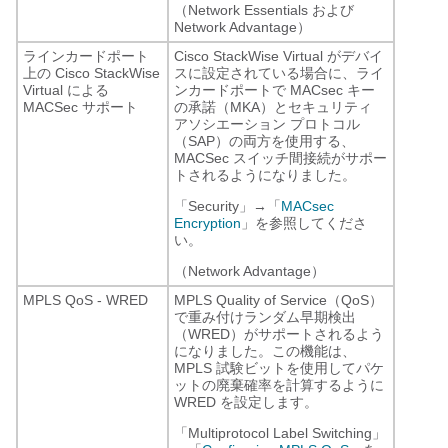
（Network Essentials および
Network Advantage）
ラインカードポート
Cisco StackWise Virtual がデバイ
上の Cisco StackWise
スに設定されている場合に、ライ
Virtual による
ンカードポートで MACsec キー
MACSec サポート
の承諾（MKA）とセキュリティ
アソシエーション プロトコル
（SAP）の両方を使用する、
MACSec スイッチ間接続がサポー
トされるようになりました。
「Security」→「
MACsec
Encryption
」を参照してくださ
い。
（Network Advantage）
MPLS QoS - WRED
MPLS Quality of Service（QoS）
で重み付けランダム早期検出
（WRED）がサポートされるよう
になりました。この機能は、
MPLS 試験ビットを使用してパケ
ットの廃棄確率を計算するように
WRED を設定します。
「Multiprotocol Label Switching」