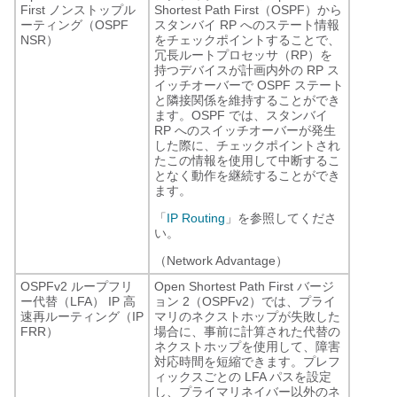
First ノンストップル
Shortest Path First（OSPF）から
ーティング（OSPF
スタンバイ RP へのステート情報
NSR）
をチェックポイントすることで、
冗長ルートプロセッサ（RP）を
持つデバイスが計画内外の RP ス
イッチオーバーで OSPF ステート
と隣接関係を維持することができ
ます。OSPF では、スタンバイ
RP へのスイッチオーバーが発生
した際に、チェックポイントされ
たこの情報を使用して中断するこ
となく動作を継続することができ
ます。
「
IP Routing
」を参照してくださ
い。
（Network Advantage）
OSPFv2 ループフリ
Open Shortest Path First バージ
ー代替（LFA） IP 高
ョン 2（OSPFv2）では、プライ
速再ルーティング（IP
マリのネクストホップが失敗した
FRR）
場合に、事前に計算された代替の
ネクストホップを使用して、障害
対応時間を短縮できます。プレフ
ィックスごとの LFA パスを設定
し、プライマリネイバー以外のネ