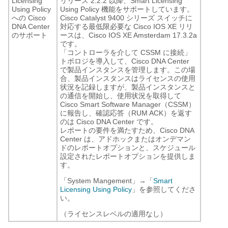
Licensing
リリース 2.2.2 以降、Smart Licensing
Using Policy
Using Policy 機能をサポートしています。
への Cisco
Cisco Catalyst 9400 シリーズ スイッチ
に
DNA Center
対応する最低限必要な Cisco IOS XE リリ
のサポート
ースは、Cisco IOS XE Amsterdam 17.3.2a
です。
「コントローラを介して CSSM に接続」
トポロジを導入して、Cisco DNA Center
で製品インスタンスを管理します。この場
合、製品インスタンスはライセンスの使用
状況を記録しますが、製品インスタンスと
の通信を開始し、使用状況を取得して
Cisco Smart Software Manager（CSSM）
に報告し、確認応答（RUM ACK）を返す
のは Cisco DNA Center です。
レポートの要件を満たすため、Cisco DNA
Center は、アドホックまたはオンデマン
ドのレポートオプションと、スケジュール
設定されたレポートオプションを提供しま
す。
「System Mangement」→「
Smart
Licensing Using Policy
」を参照してくださ
い。
（ライセンスレベルの適用なし）