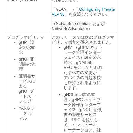
「VLAN」→「
Configuring Private
VLANs
」を参照してください。
（Network Essentials および
Network Advantage）
プログラマビリティ
このリリースでは次のプログラマ
gNMI 設
ビリティ機能が導入されました。
定の永続
gNMI（gRPC ネット
化
ワーク管理インター
フェイス）設定の永
gNOI 証
続化：gNMI SET
明書の管
RPC を介して行われ
理
たすべての変更が、
証明書サ
デバイスの再起動後
ービスに
も維持されるように
よる
します。
gNOI ブ
gNOI 証明書の管
ートスト
理：gRPC ネットワ
ラップ
ーク操作インターフ
YANG デ
ェイス（gNOI）証明
ータ モ
書の管理サービス
デル
は、RPC を提供し
て、インストール、
ローテーション、証