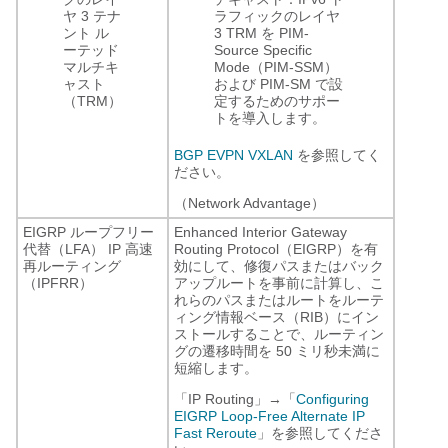
ヤ 3 テナ
ラフィックのレイヤ
ント ル
3 TRM を PIM-
ーテッド
Source Specific
マルチキ
Mode（PIM-SSM）
ャスト
および PIM-SM で設
（TRM）
定するためのサポー
トを導入します。
BGP EVPN VXLAN
を参照してく
ださい。
（Network Advantage）
EIGRP ループフリー
Enhanced Interior Gateway
代替（LFA） IP 高速
Routing Protocol（EIGRP）を有
再ルーティング
効にして、修復パスまたはバック
（IPFRR）
アップルートを事前に計算し、こ
れらのパスまたはルートをルーテ
ィング情報ベース（RIB）にイン
ストールすることで、ルーティン
グの遷移時間を 50 ミリ秒未満に
短縮します。
「IP Routing」→「
Configuring
EIGRP Loop-Free Alternate IP
Fast Reroute
」を参照してくださ