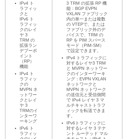
IPv4 ト
3 TRM の拡張 RP 機
ラフィッ
能：BGP EVPN
クと
VXLAN ファブリック
IPv6 ト
内の単一または複数
ラフィッ
の VTEPで、または
クのレイ
ファブリック外のデ
ヤ 3
バイスで、TRM の
TRM の
RP を PIM スパース
拡張ラン
モード（PIM-SM）
デブーポ
で設定できます。
イント
IPv4 トラフィックに
（RP）
対するレイヤ3 TRM
機能
と MVPN ネットワー
IPv4 ト
クのインターワーキ
ラフィッ
ング：EVPN VXLAN
クの
ネットワークと
MVPN ネ
MVPN ネットワーク
ットワー
の送信元と受信側間
クとレイ
で IPv4 レイヤ 3 マ
ヤ 3
ルチキャストトラフ
TRMのイ
ィックを転送できま
ンターワ
す。
ーキング
IPv6トラフィックに
IPv6 ト
対するレイヤ 3 テナ
ラフィッ
ント ルーテッド マル
クのレイ
チキャスト：IPv6 ト