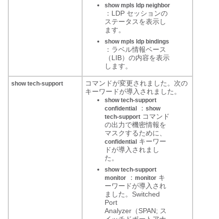
show mpls ldp neighbor
：LDP セッションの
ステータスを表示し
ます。
show mpls ldp bindings
：ラベル情報ベース
（LIB）の内容を表示
します。
コマンドが変更されました。次の
show tech-support
キーワードが導入されました。
show tech-support
：
confidential
show
コマンド
tech-support
の出力で機密情報を
マスクするために、
キーワー
confidential
ドが導入されまし
た。
show tech-support
：
キ
monitor
monitor
ーワードが導入され
ました。Switched
Port
Analyzer（SPAN; ス
イッチドポートアナ