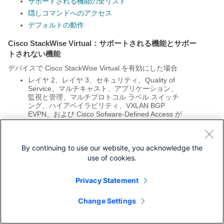
サポートされる機能の全リスト
隠しコマンドへのアクセス
デフォルトの動作
Cisco StackWise Virtual：サポートされる機能とサポー
トされない機能
デバイスで Cisco StackWise Virtual を有効にした場合
レイヤ 2、レイヤ 3、セキュリティ、Quality of
Service、マルチキャスト、アプリケーション、
監視と管理、マルチプロトコル ラベル スイッチ
ング、ハイアベイラビリティ、VXLAN BGP
EVPN、および Cisco Sofware-Defined Access が
サポートされます。
これらのテクノロジーのそれぞれでサポートされ
ている機能のリストについては、シスコ テクニ
By continuing to use our website, you acknowledge the
カル サポート センターにお問い合わせくださ
use of cookies.
い。
Resilient Ethernet Protocol および Remote
Privacy Statement
Switched Port Analyzer はサポートされません。
サポートされない機能
Change Settings
オーディオ ビデオ ブリッジング
（IEEE802.1AS、IEEE 802.1Qat、および IEEE