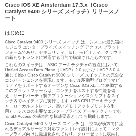
Cisco IOS XE Amsterdam 17.3.x（Cisco
Catalyst 9400 シリーズ スイッチ）リリースノ
ート
はじめに
Cisco Catalyst 9400 シリーズ スイッチ
は、シスコの最先端の
モジュラ エンタープライズ スイッチング アクセス プラット
フォームであり、セキュリティ、IoT、モビリティ、クラウド
の新たなトレンドに対応する目的で構築されたものです。
これらのスイッチは、ASIC アーキテクチャの観点において、
Unified Access Data Plane（UADP）2.0 および UADP 3.0 を
通じて他の
Cisco Catalyst 9000 シリーズ スイッチ
との完全な
コンバージェンスを実現します。モデル駆動型プログラマビ
リティをサポートするオープンな Cisco IOS XE 上で稼働する
このプラットフォームは、コンテナをホストする性能を備
え、サードパーティ製アプリケーションやスクリプトをスイ
ッチ内でネイティブに実行します（x86 CPU アーキテクチ
ャ、ローカルストレージ、高いメモリフットプリントを利
用）。シスコの主要なエンタープライズ アーキテクチャであ
る SD-Access の基本的な構成要素としても機能します。
Cisco Catalyst 9400 シリーズ スイッチ
は、空気が横方向に流
れるデュアルサービス対応ファントレイ設計によってエンタ
ープライズ向けに最適化されており、クローゼットに収納し