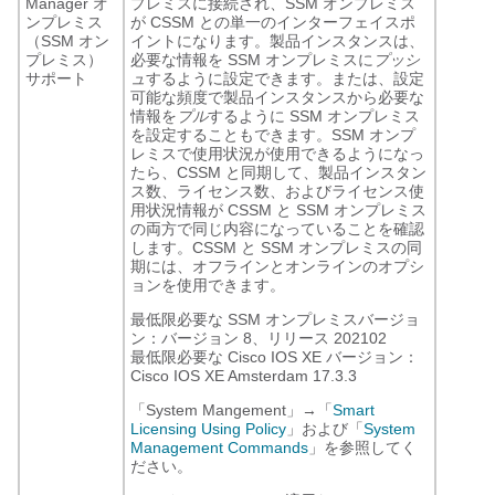
Manager オ
プレミスに接続され、SSM オンプレミス
ンプレミス
が CSSM との単一のインターフェイスポ
（SSM オン
イントになります。製品インスタンスは、
プレミス）
必要な情報を SSM オンプレミスに
プッシ
サポート
ュ
するように設定できます。または、設定
可能な頻度で製品インスタンスから必要な
情報を
プル
するように SSM オンプレミス
を設定することもできます。SSM オンプ
レミスで使用状況が使用できるようになっ
たら、CSSM と同期して、製品インスタン
ス数、ライセンス数、およびライセンス使
用状況情報が CSSM と SSM オンプレミス
の両方で同じ内容になっていることを確認
します。CSSM と SSM オンプレミスの同
期には、オフラインとオンラインのオプシ
ョンを使用できます。
最低限必要な SSM オンプレミスバージョ
ン：バージョン 8、リリース 202102
最低限必要な Cisco IOS XE バージョン：
Cisco IOS XE Amsterdam 17.3.3
「System Mangement」→「
Smart
Licensing Using Policy
」および「
System
Management Commands
」を参照してく
ださい。