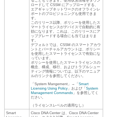
ることもできます。使用状況情報をダウン
ロードして CSSM にアップロードする、
エアギャップネットワークのオフラインレ
ポートのプロビジョニングも使用できま
す。
このリリース以降、ポリシーを使用したス
マートライセンスがデバイスで自動的に有
効になります。これは、このリリースにア
ップグレードする場合にも当てはまりま
す。
デフォルトでは、CSSM のスマートアカウ
ントとバーチャルアカウントは、ポリシー
を使用したスマートライセンスで有効にな
っています。
ポリシーを使用したスマートライセンスの
概念、構成、移行、およびトラブルシュー
ティング情報については、以下のマニュア
ルのリンクを参照してください。
「System Mangement」→「
Smart
Licensing Using Policy
」および「
System
Management Commands
」を参照してく
ださい。
（ライセンスレベルの適用なし）
Smart
Cisco DNA Center は、Cisco DNA Center