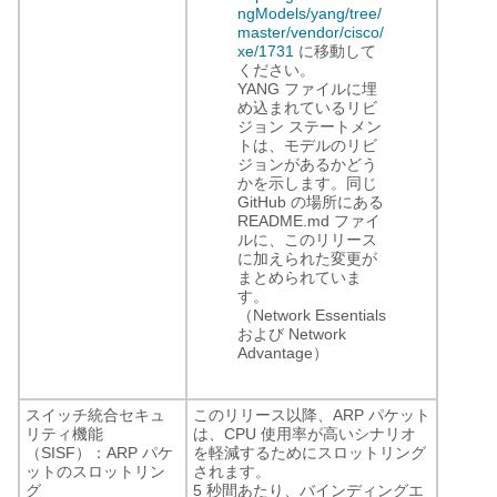
ngModels/yang/tree/
master/vendor/cisco/
xe/1731
に移動して
ください。
YANG ファイルに埋
め込まれているリビ
ジョン ステートメン
トは、モデルのリビ
ジョンがあるかどう
かを示します。同じ
GitHub の場所にある
README.md ファイ
ルに、このリリース
に加えられた変更が
まとめられていま
す。
（Network Essentials
および Network
Advantage）
スイッチ統合セキュ
このリリース以降、ARP パケット
リティ機能
は、CPU 使用率が高いシナリオ
（SISF）：ARP パケ
を軽減するためにスロットリング
ットのスロットリン
されます。
グ
5 秒間あたり、バインディングエ