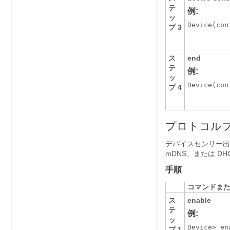
テ
例:
ッ
Device(con
プ 3
ス
end
テ
例:
ッ
Device(con
プ 4
プロトコル
デバイスセンサー出力
mDNS、または D
手順
コマンドま
ス
enable
テ
例:
ッ
Device> ena
プ 1