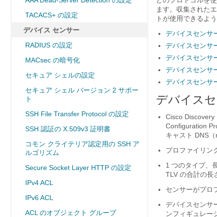
AAA Dead-Server Detection の設定
どのプロトコルを使
ます。収集されたエ
TACACS+ の設定
トが使用できるよう
デバイス センサー
デバイスセンサ
RADIUS の設定
デバイスセンサ
デバイスセンサ
MACsec の暗号化
デバイスセンサ
セキュア シェルの設定
デバイスセンサ
セキュア シェル バージョン 2 サポー
デバイスセ
ト
SSH File Transfer Protocol の設定
Cisco Discover
Configuration
SSH 認証の X.509v3 証明書
キャスト DNS
コモン クライテリア認定用の SSH ア
プロファイリング
ルゴリズム
1 つのタイプ、
Secure Socket Layer HTTP の設定
TLV の合計の長
IPv4 ACL
センサーがプロ
IPv6 ACL
デバイスセンサ
ACL のオブジェクト グループ
ンフィギュレー