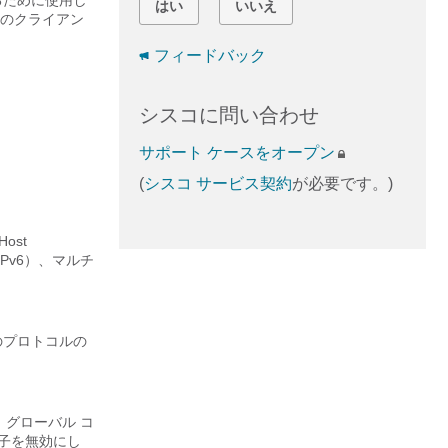
るために使用し
はい
いいえ
のクライアン
フィードバック
シスコに問い合わせ
サポート ケースをオープン
(
シスコ サービス契約
が必要です。)
Host
6（DHCPv6）、マルチ
てのプロトコルの
グローバル コ
子を無効にし