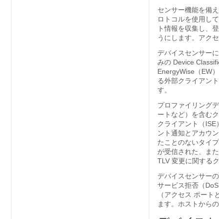
センサー機能を備えたデバ
ロトコルを使用して
ト情報を収集し、登
うにします。アクセ
デバイスセンサーに
みの Device Cl
EnergyWise（E
る外部クライアント
す。
プロファイリングデ
ートなど）を含むク
クライアント（IS
ント通知とアカウン
たことのないタイプ
が受信された、または
TLV 変更に関す
デバイスセンサーの
サービス拒否（Do
（アクセス ポート
ます。ホストからの