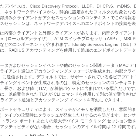
イスは、Cisco Discovery Protocol、LLDP、DHCPv6、mDNS
、ネットワークデバイスから、静的に設定されたフィルタの対象となる
録済みクライアントがアクセスセッションのコンテキストでこの情報を
スセッションは、ネットワークデバイスへのエンドポイントの接続を表
は内部クライアントと外部クライアントがあります。内部クライアント
assifier（ローカルアナライザ）、ATM スイッチプロセッサ（ASP）、MSI-Pr
W）などのコンポーネントが含まれます。Identity Services Engine（I
は、RADIUS アカウンティングを使用して追加のエンドポイントデー
ータおよびセッションイベントや他のセッション関連データ（MAC ア
ライアント通知とアカウンティングメッセージが生成され、内部クライ
E）に送信されます。デフォルトでは、サポートされている各ピアプロト
ティングイベントが生成されるのは、特定のセッションのコンテキスト
、長さ、および値（TLV）が着信パケットに含まれている場合だけです。
、以前受信された TLV が CLI コマンドを使用して別の値で受信さ
るクライアント通知とアカウンティング イベントを有効にできます。
ポートセキュリティにより、スイッチがメモリを消費したり、意図的ま
S）タイプの攻撃時にクラッシュが発生したりするのを防ぎます。セン
とトランク ポート）あたりの最大デバイス モニタリング セッション数を 
アクティビティがない場合、セッションのアイドル時間は 12 時間です