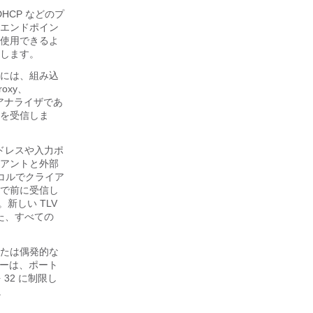
、DHCP などのプ
エンドポイン
使用できるよ
します。
には、組み込
oxy、
SE）アナライザであ
タを受信しま
ドレスや入力ポ
アントと外部
コルでクライア
で前に受信し
新しい TLV
れた、すべての
たは偶発的な
サーは、ポート
32 に制限し
。