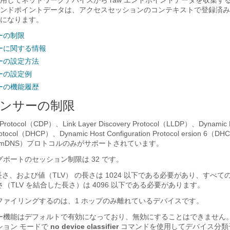
用してネットワークデバイスから raw エンドポイントデータを収集す
ンドポイントデータは、アクセスセッションのコンテキストで登録済み
になります。
ーの制限
ーに関する情報
ーの設定方法
ーの設定例
ーの機能履歴
ンサーの制限
y Protocol（CDP）、Link Layer Discovery Protocol（LLDP）、Dynamic 
 Protocol（DHCP）、Dynamic Host Configuration Protocol ersion 
（mDNS）プロトコルのみがサポートされています。
ポートのセッション制限は 32 です。
長さ、および値（TLV） の長さは 1024 以下である必要があり、すべ
さ（TLV を結合した長さ）は 4096 以下である必要があります。
ファイリングするのは、1 ホップのみ離れているデバイスです。
ー機能はデフォルトで有効になっており、無効にすることはできません。
ション モードで
no device classifier
コマンドを使用してデバイス分類