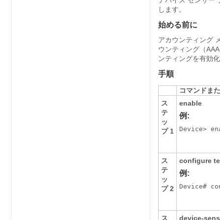
デバイス センサー
します。
始める前に
アカウンティング 
ウンティング（AAA
ンティングを有効化
手順
コマンドま
ス
enable
テ
例:
ッ
Device> ena
プ 1
ス
configure t
テ
例:
ッ
Device# co
プ 2
ス
device-sens