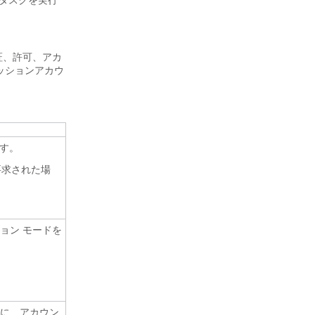
のタスクを実行
証、許可、アカ
セッションアカウ
ます。
要求された場
ョン モードを
時に、アカウン