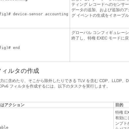
ティング レコードへのセンサー
データの追加、および追加のア
fig)# device-sensor accounting

グ イベントの生成をイネーブ
グローバル コンフィギュレーシ
終了し、特権 EXEC モードに
fig)# end

フィルタの作成
に含めたり、そこから除外したりできる TLV を含む CDP、LLDP、D
HCPv6 フィルタを作成するには、以下のタスクを実行します。
たはアクション
目的
特権 E
有効に
ンプト
ble

らパス