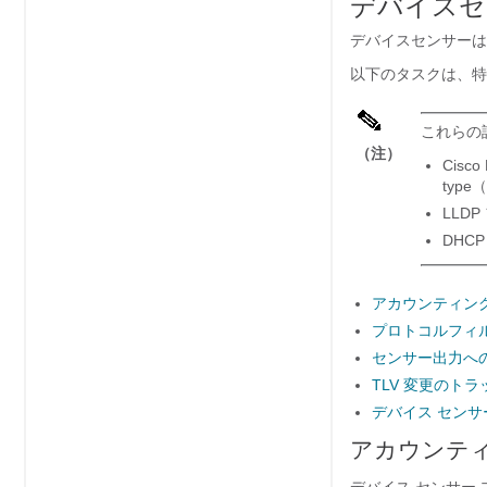
デバイスセ
デバイスセンサーは
以下のタスクは、特
これらの
（注）
Cisco
type
LLDP 
DHCP
アカウンティン
プロトコルフィ
センサー出力へ
TLV 変更のト
デバイス セン
アカウンテ