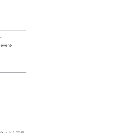
す。
event-