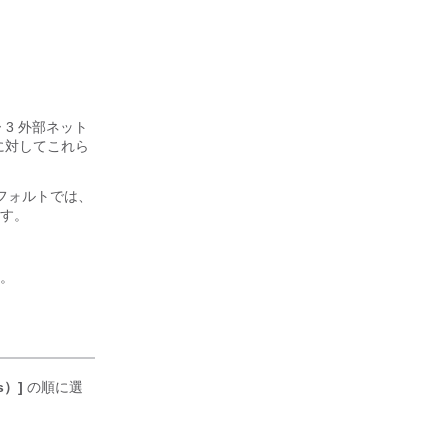
 3 外部ネット
 に対してこれら
フォルトでは、
す。
と。
s）]
の順に選