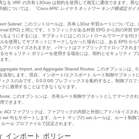
は、異なる VRF の共有 L3Outs は契約を使用して相互に通信できます。異な
信の詳細については、
『Cisco APIC レイヤ 3 ネットワー キング構成定ガイ
y Import Subnet: このコントロールは、共有 L3Out 学習ルートについては、[E
the External EPG] と同じです。トラフィックがある外部 EPG から別の外部 
に流れるようにするには、サブネットにはこのコントロールでマークを付け
ルを使用してサブネットにマークしなかった場合には、ある EPG から
 にもアドバタイズされますが、パケットはファブリックでドロップされま
るセキュリティ ポリシーを使用する場合には、契約とセキュリティ プ
ます。
, Aggregate Import, and Aggregate Shared Routes: このオプションは、0
2 を追加します。現在、インポート/エクスポート ルート制御サブネット
 プレフィクスのみです。0.0.0.0/0 プレフィックスを集約すると、制御プロ
ネットワークに適用することはできなくなります。
hared Route: このオプションは、共有ルート制御サブネットとしてマーク
用できます。
ol Profile: ACI ファブリックは、ファブリックの内部と外部にアドバタイズ
 set 句もサポートします。ルート マップの set ルールは、ルート制御
 ルール プロファイルで設定されます。
 インポート ポリシー