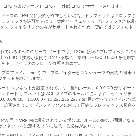
→EPG およびテナント EPG←→外部 EPG でサポートされます。
 ベースの EPG 間に契約が存在しない場合、トラフィックはドロップさ
間のトラフィックを許可するには、契約とセキュリティ プレフィックスを
クス フィルタリングのみがサポートされるため、契約ではデフォルト 
約
開されているすべてのリーフ ノードでは、L3Out 接続のプレフィックス
の L3Out 接続が展開されている場合、集約ルール 0.0.0.0/0 を使
続間でもトラフィックのフローが許可されます。
ンス プロファイル (instP) で、プロバイダーとコンシューマの契約の関連
サブネットを設定します。
ート サブネットが設定されており、集約ルール、0.0.0.0/0 がサポー
ンポート サブネットは ACL タイプのルールに従います。セキュリティ
0.0.0/8 は、 10.0.0.0～10.255.255.255 の範囲のすべてのアド
で許可されているプレフィックスに対して正確なプレフィックス照合を
ut 接続が同じ VRF 内に設定されている場合は、ルールの結合が問題とな
 サブネットを設定するときに注意する必要があります。
出力する中継トラフィック フローは、0.0.0.0/0 セキュリティ インポー