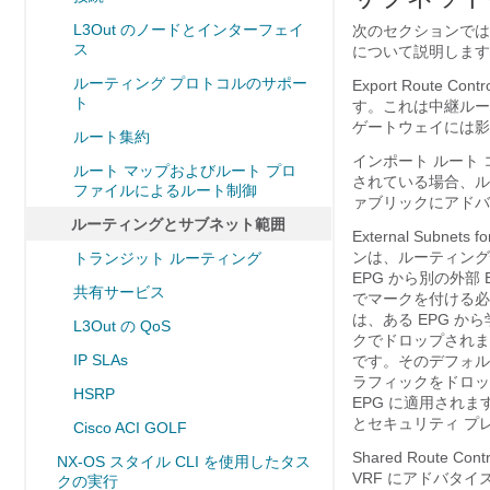
L3Out のノードとインターフェイ
次のセクションでは
ス
について説明します
ルーティング プロトコルのサポー
Export Rout
ト
す。これは中継ルー
ゲートウェイには影
ルート集約
インポート ルート
ルート マップおよびルート プロ
されている場合、ルートを B
ファイルによるルート制御
ァブリックにアドバ
ルーティングとサブネット範囲
External Subn
ンは、ルーティング
トランジット ルーティング
EPG から別の外部
共有サービス
でマークを付ける必
は、ある EPG 
L3Out の QoS
クでドロップされま
IP SLAs
です。そのデフォル
ラフィックをドロッ
HSRP
EPG に適用され
とセキュリティ プ
Cisco ACI GOLF
Shared Route 
NX-OS スタイル CLI を使用したタス
VRF にアドバタ
クの実行