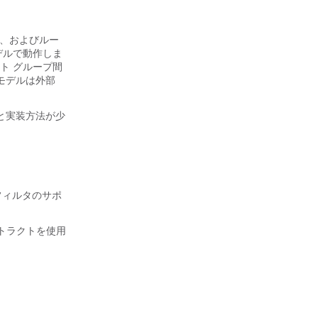
換、およびルー
デルで動作しま
ト グループ間
モデルは外部
と実装方法が少
グ フィルタのサポ
ントラクトを使用