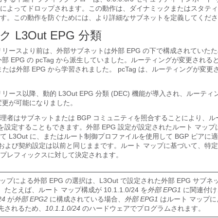
によってドロップされます。この動作は、ダイナミックまたはスタティ
す。この動作を防ぐためには、より詳細なサブネットを定義してくださ
L3Out EPG 分類
5.2(4) リリースより前は、外部サブネットは外部 EPG の下で構成されてい
 は外部 EPG の pcTag から派生していました。ルーティングが変更され
t または外部 EPG から学習されました。 pcTag は、ルーティングが変
.2(4) リリース以降、動的 L3Out EPG 分類 (DEC) 機能が導入され、ルー
的な変更が可能になりました。
理者はサブネットまたは BGP コミュニティを照合することにより、ル
 を設定することもできます。外部 EPG 設定が設定されたルート マッ
 L3Out に、またはルート制御プロファイルを使用して BGP ピアに
EPG および契約設定は以前と同じままです。ルート マップに基づいて、特定の
プレフィックスに対して決定されます。
ップによる外部 EPG の選択は、L3Out で設定された外部 EPG サブ
たとえば、ルート マップ構成が 10.1.1.0/24 を
外部 EPG1
に関連付け
24
が
外部 EPG2
に構成されている場合、
外部 EPG1
はルート マップによ
先されるため、
10.1.1.0/24
のハードウェアでプログラムされます。