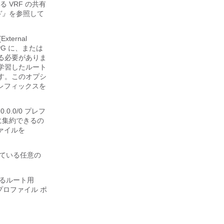
る VRF の共有
ド』
を参照して
xternal
EPG に、または
る必要がありま
学習したルート
す。このオプシ
レフィックスを
.0.0.0/0 プレフ
に集約できるの
ファイルを
されている任意の
されるルート用
プロファイル ポ