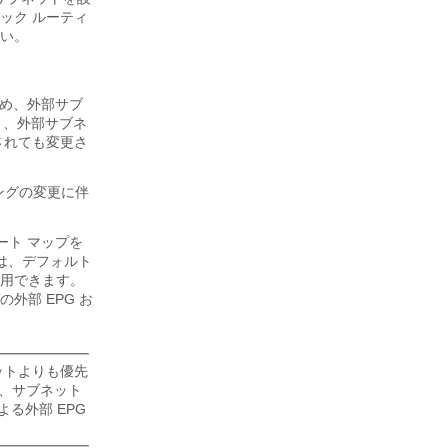
ック ルーティ
い。
たため、外部サブ
ると、外部サブネ
更されても変更さ
ティングの変更に伴
ート マップを
プは、デフォルト
適用できます。
外部 EPG お
ネットよりも優先
、サブネット
る外部 EPG