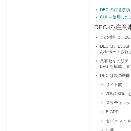
DEC の注意事
GUI を使用した
DEC の注
この機能は、BG
DEC は、L3O
みサポートされ
共有セキュリテ
EPG を構成し
DEC は次の機
サイト間
浮動 L3Out
スタティック
EIGRP
セグメント 
午前