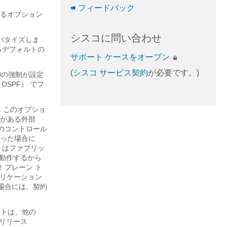
フィードバック
るオプション
シスコに問い合わせ
アドバタイズしま
るデフォルトの
サポート ケースをオープン
(
シスコ サービス契約
が必要です。)
御の強制が設定
st（OSPF） でフ
る): このオプショ
がある外部
このコントロール
った場合に
トはファブリッ
で動作するから
 プレーン ト
プリケーション
場合には、契約
ブネットは、他の
 リリース