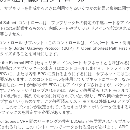
、サブネットを作成するときに利用できるいくつかの範囲と集約に関す
:
e Control Subnet: コントロールは、ファブリック外の特定の中継ルートを
トにのみ影響するもので、内部ルートやブリッジ ドメインで設定され
響しません。
 コントロール サブネット：このコントロールは、インポート ルート制
order Gateway Protocol（BGP）と Open Shortest Path Fir
タイズすることを可能にします。
ets for the External EPG (セキュリティ インポート サブネットとも呼ばれ
情報のファブリックへの出入りはコントロールしません。トラフィック
 EPG に、または内部 EPG に流れるようにするには、サブネットには
要があります。このコントロールを使用してサブネットにマークしなか
から学習したルートが他の外部 EPG にもアドバタイズされますが、パケッ
す。パケットがドロップされるのは、APIC が許可済みリスト モデル
トの動作は、契約で明示的に許可されていない限り、EPG 間の全データ
プするというものです。この許可済みリスト モデルは外部 EPG とア
ます。このオプションが設定されているセキュリティ ポリシーを使用する
レフィックスを設定する必要があります。
Control Subnet: VRF 間のリーキングの共有 L3Outs から学習されたサ
イズされる前に、このコントロールでマークされる必要があります。APIC