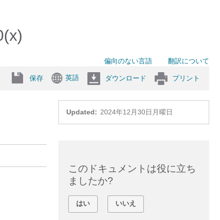
x)
偏向のない言語
翻訳について
英語
保存
ダウンロード
プリント
Updated:
2024年12月30日月曜日
このドキュメントは役に立ち
ましたか?
はい
いいえ