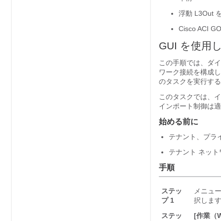
浮動 L3Ou
Cisco ACI G
GUI を使用
この手順では、ダイナ
ワーク接続を構成して
のタスクを実行する
このタスクでは、イ
インポート制御は適
始める前に
テナント、プラ
テナント ネットワ
手順
ステッ
メニュー
プ 1
択しま
ステッ
[作業（W