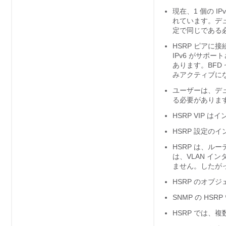
現在、1 個の IP
れています。デュア
定で同じである
HSRP ピアに
IPv6 がサポ
あります。BFD
みアクティブに
ユーザーは、デュア
る必要がありま
HSRP VIP
HSRP 設定の
HSRP は、ル
は、VLAN イ
ません。したがっ
HSRP のオブ
SNMP の HS
HSRP では、