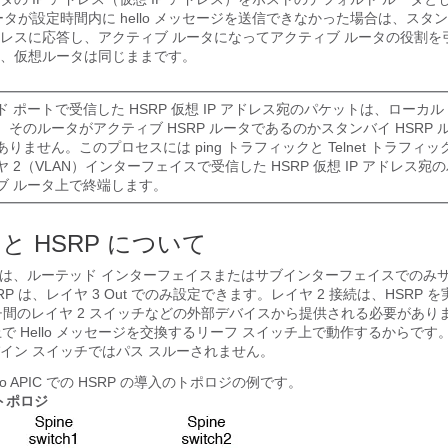
タが設定時間内に hello メッセージを送信できなかった場合は、スタ
レスに応答し、アクティブ ルータになってアクティブ ルータの役割を
、仮想ルータは同じままです。
 ポートで受信した HSRP 仮想 IP アドレス宛のパケットは、ローカル
。そのルータがアクティブ HSRP ルータであるのかスタンバイ HSRP
りません。このプロセスには ping トラフィックと Telnet トラフィ
 2（VLAN）インターフェイスで受信した HSRP 仮想 IP アドレス宛
ブ ルータ上で終端します。
IC と HSRP について
の HSRP は、ルーテッド インターフェイスまたはサブインターフェイスでの
P は、レイヤ 3 Out でのみ設定できます。レイヤ 2 接続は、HSRP 
ッチ間のレイヤ 2 スイッチなどの外部デバイスから提供される必要がありま
で Hello メッセージを交換するリーフ スイッチ上で動作するからです。HSR
イン スイッチではパス スルーされません。
o APIC での HSRP の導入のトポロジの例です。
置トポロジ