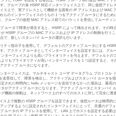
ントに HSRP を設定する場合は、HSRP グループ用の仮想 MAC アドレ
す。グループの各 HSRP 対応インターフェイス上で、同じ仮想アドレ
イス上で、実アドレスとして機能する固有の IP アドレスおよび MAC 
はこれらのインターフェイスのうちの 1 つをアクティブ ルータにするた
は、グループの仮想 MAC アドレス宛てのパケットを受信してルーティ
ブ ルータで障害が発生すると、HSRP によって検出されます。その時
が HSRP グループの MAC アドレスおよび IP アドレスの制御を行う
の時点で、新しいスタンバイ ルータの選択も行います。
オリティ指示子を使用して、デフォルトのアクティブ ルータにする HSR
す。アクティブ ルータとしてインターフェイスを設定するには、グル
設定インターフェイスよりも高いプライオリティを与えます。デフォルトの
、それよりもプライオリティが高いインターフェイスを 1 つ設定すると、
アクティブ ルータになります。
るインターフェイスは、マルチキャスト ユーザ データグラム プロトコル（
ッセージを送受信して、障害を検出し、アクティブおよびスタンバイ ルータを
設定された時間内に hello メッセージを送信できなかった場合は、最高
ータがアクティブ ルータになります。アクティブ ルータとスタンバイ 
ング機能の移動は、ネットワーク上のすべてのホストに対して完全に透
ェイス上で複数の HSRP グループを設定できます。仮想ルータは物理的
アップするように設定されたインターフェイスにとって、共通のデフォ
ブ ルータの IP アドレスを使用して、LAN 上でホストを設定する必要
の IP アドレス（仮想 IP アドレス）をホストのデフォルト ルータと