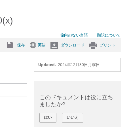
x)
偏向のない言語
翻訳について
英語
保存
ダウンロード
プリント
Updated:
2024年12月30日月曜日
このドキュメントは役に立ち
ましたか?
はい
いいえ