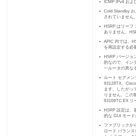
ICMP IPv4
Cold Standby
およ
されていません
HSRP はリー
ありません。HS
APIC 内では
を再設定する必
HSRP バージ
的なので、インタ
一ルータの異な
ルート セグメンテ
93128TX、Cis
ます。したがって
りません。この制限は、C
93108TC E
HSRP 設定は、
的な GUI モ
ファブリックから
ロード バランス