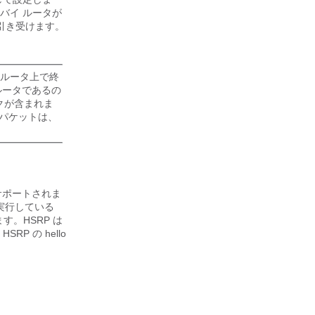
ンバイ ルータが
引き受けます。
 ルータ上で終
 ルータであるの
ックが含まれま
のパケットは、
みサポートされま
を実行している
す。HSRP は
P の hello