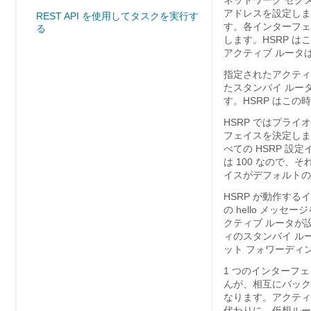
ネットワーク セグメ
アドレスを設定しま
REST API を使用してタスクを実行す
す。各インターフェ
る
します。HSRP 
アクティブ ルータ
指定されたアクティ
たスタンバイ ルータ
す。HSRP はこ
HSRP ではプライ
フェイスを決定しま
べての HSRP 
は 100 なので
イスがデフォルトの
HSRP が動作す
の hello メ
クティブ ルータが
ィのスタンバイ ル
ット フォワーディ
1 つのインターフ
んが、相互にバック
なります。アクティ
代わりに、仮想ルータ