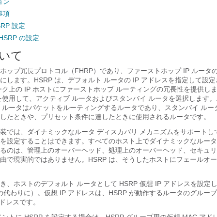
ョン
事項
RP 設定
HSRP の設定
ついて
トホップ冗長プロトコル（FHRP）であり、ファーストホップ IP ルータ
します。HSRP は、デフォルト ルータの IP アドレスを指定して設
ーク上の IP ホストにファーストホップ ルーティングの冗長性を提供しま
P を使用して、アクティブ ルータおよびスタンバイ ルータを選択します。
 ルータはパケットをルーティングするルータであり、スタンバイ ルー
したときや、プリセット条件に達したときに使用されるルータです。
装では、ダイナミックなルータ ディスカバリ メカニズムをサポートし
を設定することはできます。すべてのホスト上でダイナミックなルータ
るのは、管理上のオーバーヘッド、処理上のオーバーヘッド、セキュリ
由で現実的ではありません。HSRP は、そうしたホストにフェールオー
とき、ホストのデフォルト ルータとして HSRP 仮想 IP アドレスを設
スの代わりに）。仮想 IP アドレスは、HSRP が動作するルータのグルー
6 アドレスです。