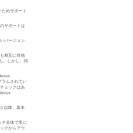
できないためサポート
ーのサポートは
しいバージョン
ョンも相互に排他
せん。しかし、同
。
xus
でプログラムされてい
C チェックはあ
Nexus
1) 以降、基本
イッチ全体で常に
リックからアウ