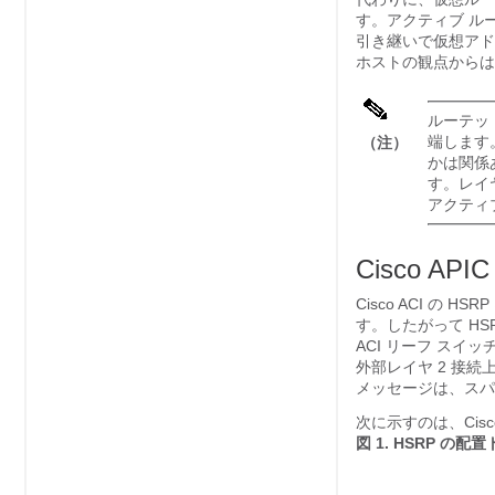
す。アクティブ ルー
引き継いで仮想アド
ホストの観点からは
ルーテッド
端します
（注）
かは関係あ
す。レイヤ
アクティ
Cisco AP
Cisco ACI 
す。したがって HSR
ACI リーフ スイ
外部レイヤ 2 接続上
メッセージは、スパ
次に示すのは、Cisc
図 1.
HSRP の配