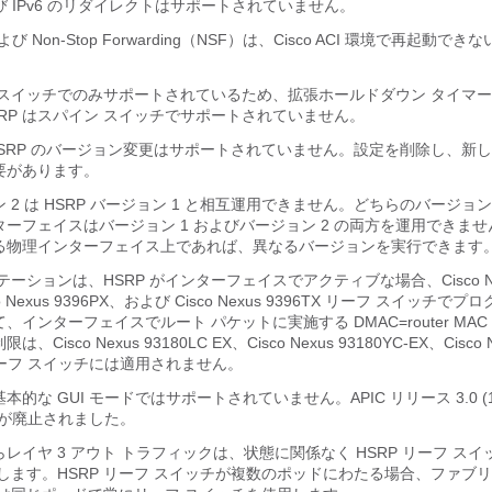
 および IPv6 のリダイレクトはサポートされていません。
び Non-Stop Forwarding（NSF）は、Cisco ACI 環境で再起動
。
フ スイッチでのみサポートされているため、拡張ホールドダウン タイマ
RP はスパイン スイッチでサポートされていません。
、HSRP のバージョン変更はサポートされていません。設定を削除し、新
要があります。
ョン 2 は HSRP バージョン 1 と相互運用できません。どちらのバージ
ーフェイスはバージョン 1 およびバージョン 2 の両方を運用できま
る物理インターフェイス上であれば、異なるバージョンを実行できます
ーションは、HSRP がインターフェイスでアクティブな場合、Cisco Ne
co Nexus 9396PX、および Cisco Nexus 9396TX リーフ スイッチ
、インターフェイスでルート パケットに実施する DMAC=router MA
isco Nexus 93180LC EX、Cisco Nexus 93180YC-EX、Cisco 
X リーフ スイッチには適用されません。
基本的な GUI モードではサポートされていません。APIC リリース 3.0 (
ードが廃止されました。
レイヤ 3 アウト トラフィックは、状態に関係なく HSRP リーフ ス
します。HSRP リーフ スイッチが複数のポッドにわたる場合、ファブ