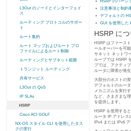
HSRP のバージ
L3Out のノードとインターフェイ
注意事項と制約
ス
デフォルトの HS
ルーティング プロトコルのサポー
GUI を使用した 
ト
HSRP に
ルート集約
HSRP はファース
ルート マップおよびルート プロ
ールオーバーを可能に
ファイルによるルート制御
サネット ネットワ
ループでは HSR
ルーティングとサブネット範囲
プでは、アクティブ
トランジット ルーティング
ルータに障害が発生
共有サービス
大部分のホストの実
デフォルトのルータ
L3Out の QoS
メカニズムを実行す
IP SLAs
など、さまざまな理
を提供します。
HSRP
HSRP を使用する
Cisco ACI GOLF
ルータ IP アドレ
IPv4 または IPv
NX-OS スタイル CLI を使用したタス
クの実行