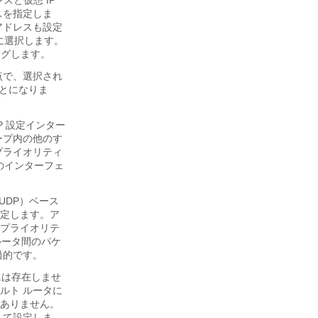
スと仮想 IP
スを指定しま
アドレスも設定
めに選択します。
ングします。
点で、選択され
ことになりま
P 設定インター
ープ内の他のす
プライオリティ
そのインターフェ
UDP）ベース
指定します。ア
のプライオリテ
ルータ間のパケ
過的です。
には存在しませ
ルト ルータに
はありません。
して設定しま