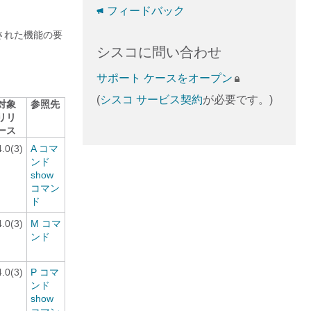
フィードバック
された機能の要
シスコに問い合わせ
サポート ケースをオープン
(
シスコ サービス契約
が必要です。)
対象
参照先
リリ
ース
4.0(3)
A コマ
ンド
show
コマン
ド
4.0(3)
M コマ
ンド
4.0(3)
P コマ
ンド
show