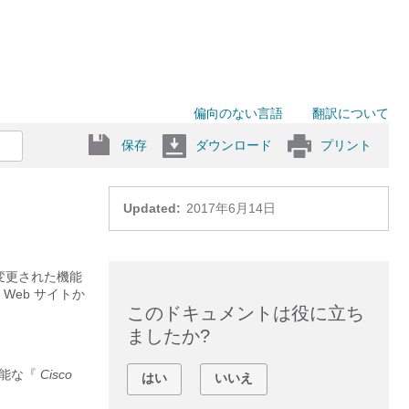
偏向のない言語
翻訳について
保存
ダウンロード
プリント
Updated:
2017年6月14日
変更された機能
eb サイトか
このドキュメントは役に立ち
ましたか?
可能な『
Cisco
はい
いいえ