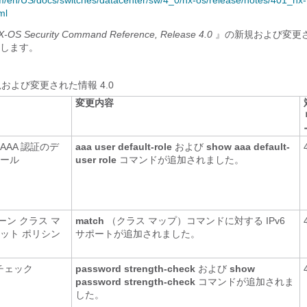
om/en/US/docs/switches/datacenter/sw/4_0/nx-os/release/notes/401_nx-
ml
X-OS Security Command Reference, Release 4.0
』の新規および変更
します。
および変更された情報 4.0
変更内容
AAA 認証のデ
aaa user default-role
および
show aaa default-
ロール
user role
コマンドが追加されました。
ーン クラス マ
match
（クラス マップ）コマンドに対する IPv6
パケット ポリシン
サポートが追加されました。
チェック
password strength-check
および
show
password strength-check
コマンドが追加されま
した。