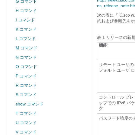
http://www.cisco.c
G コマンド
os_release_note.ht
H コマンド
次の表に『
Cisco N
I コマンド
約および参照先を示
K コマンド
表 1
リリースの新規
L コマンド
機能
M コマンド
N コマンド
リモート ユーザの 
O コマンド
フォルト ユーザ 
P コマンド
R コマンド
S コマンド
コントロール プレ
ップでの IPv6 
show コマンド
グ
T コマンド
パスワード強度の
U コマンド
V コマンド